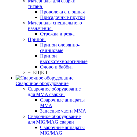
Материалы для сварки
титана
Проволока сплошная
Присадочные прутки
Материалы специального
назначения
Строжка и резка
Припои
Припои оловянно-
свинцовые
Припои
высокотехнологичные
Олово и баббит
+ ЕЩЕ 1
Сварочное оборудование
Сварочное оборудование
для MMA сварки
Сварочные аппараты
MMA
Запасные части MMA
Сварочное оборудование
для MIG/MAG сварки
Сварочные аппараты
MIG/MAG