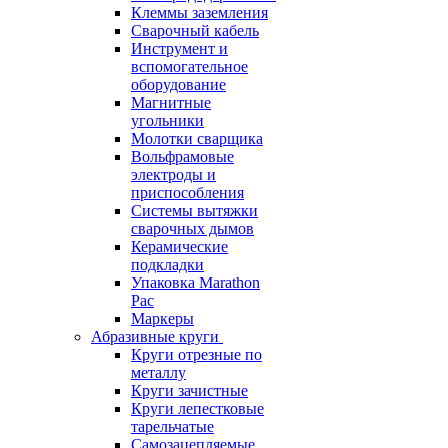
Клеммы заземления
Сварочный кабель
Инструмент и
вспомогательное
оборудование
Магнитные
угольники
Молотки сварщика
Вольфрамовые
электроды и
приспособления
Системы вытяжки
сварочных дымов
Керамические
подкладки
Упаковка Marathon
Pac
Маркеры
Абразивные круги
Круги отрезные по
металлу
Круги зачистные
Круги лепестковые
тарельчатые
Самозацепляемые