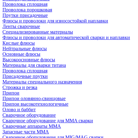
Проволока сплошная
Проволока порошковая
Прутки присадочные
Флюсы и проволоки для износостойкой наплавки
Ленты сварочные
Специализированные материалы
Флюсы и проволоки для автоматической сварки и наплавки
Кислые флюсы
Нейтральные флюсы
Основные флюсы
Высокоосновные флюсы
Материалы для сварки титана
Проволока сплошная
Присадочные прутки
Материалы специального назначения
Строжка и резка
Припои
Припои оловянно-свинцовые
Припои высокотехнологичные
Олово и баббит
Сварочное оборудование
Сварочное оборудование для MMA сварки
Сварочные аппараты MMA
Запасные части MMA
Сварочное оборудование для MIG/MAG сварки