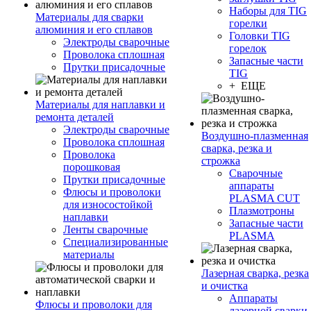
Наборы для TIG
Материалы для сварки
горелки
алюминия и его сплавов
Головки TIG
Электроды сварочные
горелок
Проволока сплошная
Запасные части
Прутки присадочные
TIG
+ ЕЩЕ
Материалы для наплавки и
ремонта деталей
Электроды сварочные
Воздушно-плазменная
Проволока сплошная
сварка, резка и
Проволока
строжка
порошковая
Сварочные
Прутки присадочные
аппараты
Флюсы и проволоки
PLASMA CUT
для износостойкой
Плазмотроны
наплавки
Запасные части
Ленты сварочные
PLASMA
Специализированные
материалы
Лазерная сварка, резка
и очистка
Аппараты
Флюсы и проволоки для
лазерной сварки