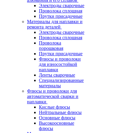
алюминия и его сплавов
Электроды сварочные
Проволока сплошная
Прутки присадочные
Материалы для наплавки и
ремонта деталей
Электроды сварочные
Проволока сплошная
Проволока
порошковая
Прутки присадочные
Флюсы и проволоки
для износостойкой
наплавки
Ленты сварочные
Специализированные
материалы
Флюсы и проволоки для
автоматической сварки и
наплавки
Кислые флюсы
Нейтральные флюсы
Основные флюсы
Высокоосновные
флюсы