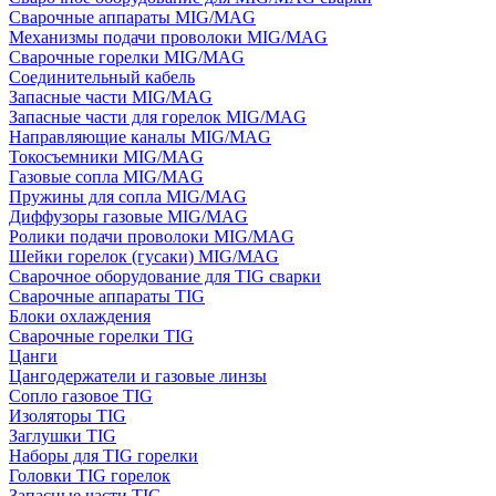
Сварочные аппараты MIG/MAG
Механизмы подачи проволоки MIG/MAG
Сварочные горелки MIG/MAG
Соединительный кабель
Запасные части MIG/MAG
Запасные части для горелок MIG/MAG
Направляющие каналы MIG/MAG
Токосъемники MIG/MAG
Газовые сопла MIG/MAG
Пружины для сопла MIG/MAG
Диффузоры газовые MIG/MAG
Ролики подачи проволоки MIG/MAG
Шейки горелок (гусаки) MIG/MAG
Сварочное оборудование для TIG сварки
Сварочные аппараты TIG
Блоки охлаждения
Сварочные горелки TIG
Цанги
Цангодержатели и газовые линзы
Сопло газовое TIG
Изоляторы TIG
Заглушки TIG
Наборы для TIG горелки
Головки TIG горелок
Запасные части TIG