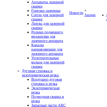
Аппараты лазерной
сварки
Горелки лазерные
Новости
Сопла для лазерной
Акции
сварки
Линзы для лазерной
сварки
Ролики подающего
механизма для
лазерного аппарата
Каналы
направляющие для
лазерного аппарата
Уплотнительные
кольца для лазерной
сварки
Дуговая строжка и
экзотермическая резка
Воздушно-дуговая
строжка и резка
Экзотермическая
резка
Подводная сварка и
резка
Запасные части ARC