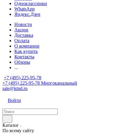
Одноклассники
WhatsApp
Яндекс.Дзен
Новости
Акции
Доставка
Оплата
О компании
Как купить
Контакты
Обзоры
...
+7 (495) 225-95-78
+7 (495) 225-95-78
Многоканальный
sale@ktnd.ru
Войти
Каталог
По всему сайту