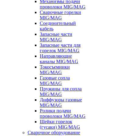
Механизмы подачи
проволоки MIG/MAG
Сварочные горелки
MIG/MAG
Соединительный
кабель
Запасные части
MIG/MAG
Запасные части для
горелок MIG/MAG
Направляющие
каналы MIG/MAG
Токосъемники
MIG/MAG
Газовые сопла
MIG/MAG
Пружины для сопла
MIG/MAG
Диффузоры газовые
MIG/MAG
Ролики подачи
проволоки MIG/MAG
Шейки горелок
(гусаки) MIG/MAG
Сварочное оборудование