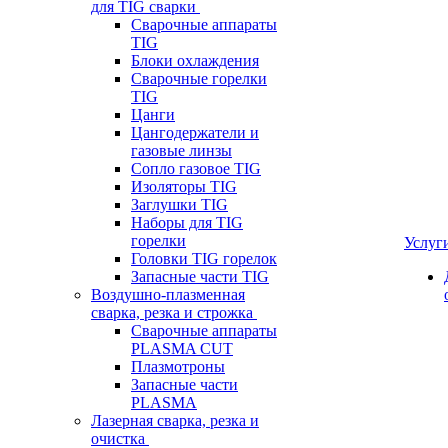
для TIG сварки
Сварочные аппараты
TIG
Блоки охлаждения
Сварочные горелки
TIG
Цанги
Цангодержатели и
газовые линзы
Сопло газовое TIG
Изоляторы TIG
Заглушки TIG
Наборы для TIG
горелки
Услуг
Головки TIG горелок
Запасные части TIG
Воздушно-плазменная
сварка, резка и строжка
Сварочные аппараты
PLASMA CUT
Плазмотроны
Запасные части
PLASMA
Лазерная сварка, резка и
очистка