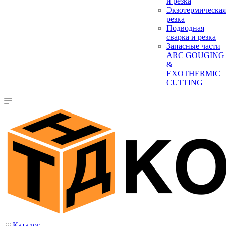
и резка
Экзотермическая
резка
Подводная
сварка и резка
Запасные части
ARC GOUGING
&
EXOTHERMIC
CUTTING
Каталог