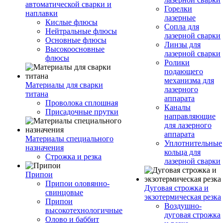
автоматической сварки и
Горелки
наплавки
лазерные
Кислые флюсы
Сопла для
Нейтральные флюсы
лазерной сварки
Основные флюсы
Линзы для
Высокоосновные
лазерной сварки
флюсы
Ролики
подающего
механизма для
Материалы для сварки
лазерного
титана
аппарата
Проволока сплошная
Каналы
Присадочные прутки
направляющие
для лазерного
аппарата
Материалы специального
Уплотнительные
назначения
кольца для
Строжка и резка
лазерной сварки
Припои
Припои оловянно-
Дуговая строжка и
свинцовые
экзотермическая резка
Припои
Воздушно-
высокотехнологичные
дуговая строжка
Олово и баббит