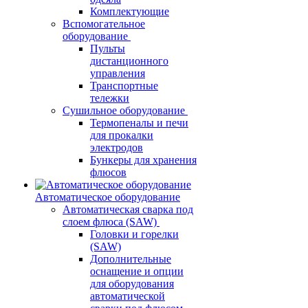
Комплектующие
Вспомогательное
оборудование
Пульты
дистанционного
управления
Транспортные
тележки
Сушильное оборудование
Термопеналы и печи
для прокалки
электродов
Бункеры для хранения
флюсов
Автоматическое оборудование
Автоматическая сварка под
слоем флюса (SAW)
Головки и горелки
(SAW)
Дополнительные
оснащение и опции
для оборудования
автоматической