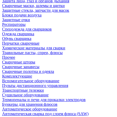
Защита лица, глаз и органов дыхания
Сварочные маски, шлемы и щитки
Защитные стекла, запчасти для масок
Блоки подачи воздуха
Защитные очки
Респираторы
Спецодежда для сварщиков
Одежда сварщика
Обувь сварщика
Перчатки сварочные
Химические материалы для сварки
Травильные пасты, спреи, флюсы
Прочее
Сварочные шторы
Сварочные занавесы
Сварочные полотна и одеяла
Комплектующие
Вспомогательное оборудование
Пульты дистанционного управления
Транспортные тележки
Сушильное оборудование
Термопеналы и печи для прокалки электродов
Бункеры для хранения флюсов
Автоматическое оборудование
Автоматическая сварка под слоем флюса (SAW)