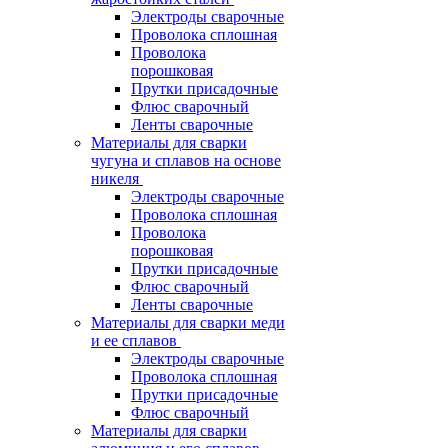
Электроды сварочные
Проволока сплошная
Проволока
порошковая
Прутки присадочные
Флюс сварочный
Ленты сварочные
Материалы для сварки
чугуна и сплавов на основе
никеля
Электроды сварочные
Проволока сплошная
Проволока
порошковая
Прутки присадочные
Флюс сварочный
Ленты сварочные
Материалы для сварки меди
и ее сплавов
Электроды сварочные
Проволока сплошная
Прутки присадочные
Флюс сварочный
Материалы для сварки