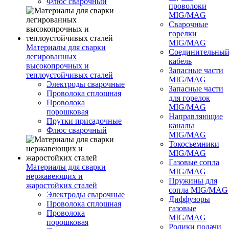
Флюс сварочный
проволоки
MIG/MAG
Сварочные
горелки
MIG/MAG
Материалы для сварки
Соединительны
легированных
кабель
высокопрочных и
Запасные части
теплоустойчивых сталей
MIG/MAG
Электроды сварочные
Запасные части
Проволока сплошная
для горелок
Проволока
MIG/MAG
порошковая
Направляющие
Прутки присадочные
каналы
Флюс сварочный
MIG/MAG
Токосъемники
MIG/MAG
Газовые сопла
Материалы для сварки
MIG/MAG
нержавеющих и
Пружины для
жаростойких сталей
сопла MIG/MAG
Электроды сварочные
Диффузоры
Проволока сплошная
газовые
Проволока
MIG/MAG
порошковая
Ролики подачи