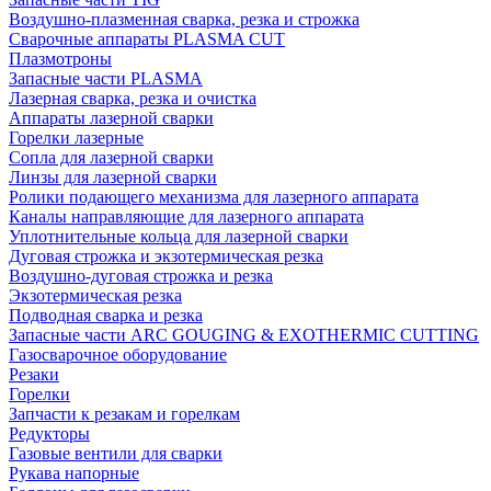
Воздушно-плазменная сварка, резка и строжка
Сварочные аппараты PLASMA CUT
Плазмотроны
Запасные части PLASMA
Лазерная сварка, резка и очистка
Аппараты лазерной сварки
Горелки лазерные
Сопла для лазерной сварки
Линзы для лазерной сварки
Ролики подающего механизма для лазерного аппарата
Каналы направляющие для лазерного аппарата
Уплотнительные кольца для лазерной сварки
Дуговая строжка и экзотермическая резка
Воздушно-дуговая строжка и резка
Экзотермическая резка
Подводная сварка и резка
Запасные части ARC GOUGING & EXOTHERMIC CUTTING
Газосварочное оборудование
Резаки
Горелки
Запчасти к резакам и горелкам
Редукторы
Газовые вентили для сварки
Рукава напорные