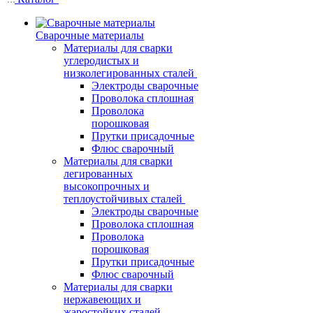
Сварочные материалы
Материалы для сварки
углеродистых и
низколегированных сталей
Электроды сварочные
Проволока сплошная
Проволока
порошковая
Прутки присадочные
Флюс сварочный
Материалы для сварки
легированных
высокопрочных и
теплоустойчивых сталей
Электроды сварочные
Проволока сплошная
Проволока
порошковая
Прутки присадочные
Флюс сварочный
Материалы для сварки
нержавеющих и
жаростойких сталей