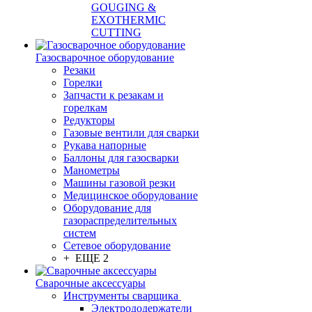
GOUGING &
EXOTHERMIC
CUTTING
Газосварочное оборудование
Резаки
Горелки
Запчасти к резакам и
горелкам
Редукторы
Газовые вентили для сварки
Рукава напорные
Баллоны для газосварки
Манометры
Машины газовой резки
Медицинское оборудование
Оборудование для
газораспределительных
систем
Сетевое оборудование
+ ЕЩЕ 2
Сварочные аксессуары
Инструменты сварщика
Электрододержатели