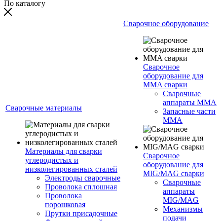
По каталогу
Сварочное оборудование
Сварочное
оборудование для
MMA сварки
Сварочные
аппараты MMA
Сварочные материалы
Запасные части
MMA
Материалы для сварки
Сварочное
углеродистых и
оборудование для
низколегированных сталей
MIG/MAG сварки
Электроды сварочные
Сварочные
Проволока сплошная
аппараты
Проволока
MIG/MAG
порошковая
Механизмы
Прутки присадочные
подачи