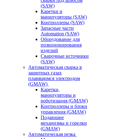
сварки под флюсом
(SAW)
Каретки и
манипуляторы (SAW)
Контроллеры (SAW)
Запасные части
Automation (SAW)
Оборудование для
позиционирования
изделий
Сварочные источники
(SAW)
Автоматическая сварка в
защитных газах
плавящимся электродом
(GMAW)
Каретки,
манипуляторы и
роботизация (GMAW)
Контроллеры и блоки
управления (GMAW)
Подающие
механизмы и горелки
(GMAW)
Автоматическая резка