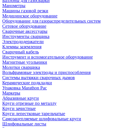
Баллоны для газосварки
Манометры
Машины газовой резки
Медицинское оборудование
Оборудование для газораспределительных систем
Сетевое оборудование
Сварочные аксессуары
Инструменты сварщика
Электрододержатели
Клеммы заземления
Сварочный кабель
Инструмент и вспомогательное оборудование
Магнитные угольники
Молотки сварщика
Вольфрамовые электроды и приспособления
Системы вытяжки сварочных дымов
Керамические подкладки
Упаковка Marathon Pac
Маркеры
Абразивные круги
Круги отрезные по металлу
Круги зачистные
Круги лепестковые тарельчатые
Самозацепляемые шлифовальные круги
Шлифовальные листы