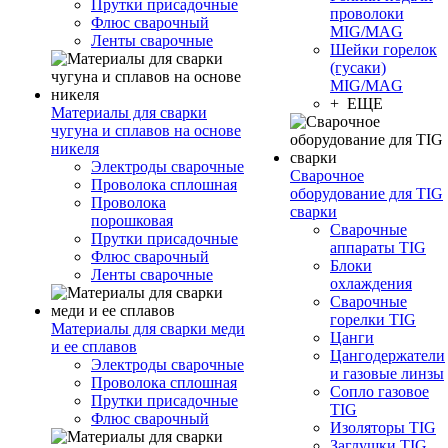
Прутки присадочные
проволоки
Флюс сварочный
MIG/MAG
Ленты сварочные
Шейки горелок
(гусаки)
MIG/MAG
+ ЕЩЕ
Материалы для сварки
чугуна и сплавов на основе
никеля
Электроды сварочные
Сварочное
Проволока сплошная
оборудование для TIG
Проволока
сварки
порошковая
Сварочные
Прутки присадочные
аппараты TIG
Флюс сварочный
Блоки
Ленты сварочные
охлаждения
Сварочные
горелки TIG
Материалы для сварки меди
Цанги
и ее сплавов
Цангодержатели
Электроды сварочные
и газовые линзы
Проволока сплошная
Сопло газовое
Прутки присадочные
TIG
Флюс сварочный
Изоляторы TIG
Заглушки TIG