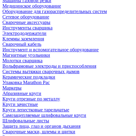
Машины газовой резки
Медицинское оборудование
Оборудование для газораспределительных систем
Сетевое оборудование
Сварочные аксессуары
Инструменты сварщика
Электрододержатели
Клеммы заземления
Сварочный кабель
Инструмент и вспомогательное оборудование
Магнитные угольники
Молотки сварщика
Вольфрамовые электроды и приспособления
Системы вытяжки сварочных дымов
Керамические подкладки
Упаковка Marathon Pac
Маркеры
Абразивные круги
Круги отрезные по металлу
Круги зачистные
Круги лепестковые тарельчатые
Самозацепляемые шлифовальные круги
Шлифовальные листы
Защита лица, глаз и органов дыхания
Сварочные маски, шлемы и щитки