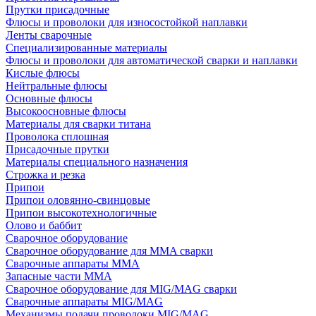
Прутки присадочные
Флюсы и проволоки для износостойкой наплавки
Ленты сварочные
Специализированные материалы
Флюсы и проволоки для автоматической сварки и наплавки
Кислые флюсы
Нейтральные флюсы
Основные флюсы
Высокоосновные флюсы
Материалы для сварки титана
Проволока сплошная
Присадочные прутки
Материалы специального назначения
Строжка и резка
Припои
Припои оловянно-свинцовые
Припои высокотехнологичные
Олово и баббит
Сварочное оборудование
Сварочное оборудование для MMA сварки
Сварочные аппараты MMA
Запасные части MMA
Сварочное оборудование для MIG/MAG сварки
Сварочные аппараты MIG/MAG
Механизмы подачи проволоки MIG/MAG