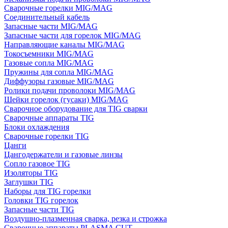
Сварочные горелки MIG/MAG
Соединительный кабель
Запасные части MIG/MAG
Запасные части для горелок MIG/MAG
Направляющие каналы MIG/MAG
Токосъемники MIG/MAG
Газовые сопла MIG/MAG
Пружины для сопла MIG/MAG
Диффузоры газовые MIG/MAG
Ролики подачи проволоки MIG/MAG
Шейки горелок (гусаки) MIG/MAG
Сварочное оборудование для TIG сварки
Сварочные аппараты TIG
Блоки охлаждения
Сварочные горелки TIG
Цанги
Цангодержатели и газовые линзы
Сопло газовое TIG
Изоляторы TIG
Заглушки TIG
Наборы для TIG горелки
Головки TIG горелок
Запасные части TIG
Воздушно-плазменная сварка, резка и строжка
Сварочные аппараты PLASMA CUT