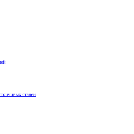
лей
стойчивых сталей