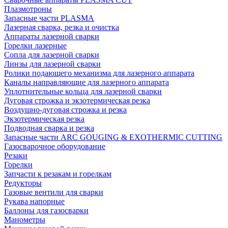
Плазмотроны
Запасные части PLASMA
Лазерная сварка, резка и очистка
Аппараты лазерной сварки
Горелки лазерные
Сопла для лазерной сварки
Линзы для лазерной сварки
Ролики подающего механизма для лазерного аппарата
Каналы направляющие для лазерного аппарата
Уплотнительные кольца для лазерной сварки
Дуговая строжка и экзотермическая резка
Воздушно-дуговая строжка и резка
Экзотермическая резка
Подводная сварка и резка
Запасные части ARC GOUGING & EXOTHERMIC CUTTING
Газосварочное оборудование
Резаки
Горелки
Запчасти к резакам и горелкам
Редукторы
Газовые вентили для сварки
Рукава напорные
Баллоны для газосварки
Манометры