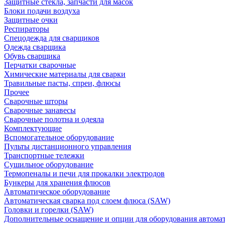
Защитные стекла, запчасти для масок
Блоки подачи воздуха
Защитные очки
Респираторы
Спецодежда для сварщиков
Одежда сварщика
Обувь сварщика
Перчатки сварочные
Химические материалы для сварки
Травильные пасты, спреи, флюсы
Прочее
Сварочные шторы
Сварочные занавесы
Сварочные полотна и одеяла
Комплектующие
Вспомогательное оборудование
Пульты дистанционного управления
Транспортные тележки
Сушильное оборудование
Термопеналы и печи для прокалки электродов
Бункеры для хранения флюсов
Автоматическое оборудование
Автоматическая сварка под слоем флюса (SAW)
Головки и горелки (SAW)
Дополнительные оснащение и опции для оборудования автома