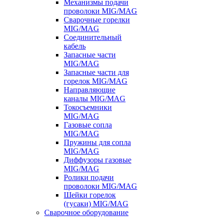
Механизмы подачи
проволоки MIG/MAG
Сварочные горелки
MIG/MAG
Соединительный
кабель
Запасные части
MIG/MAG
Запасные части для
горелок MIG/MAG
Направляющие
каналы MIG/MAG
Токосъемники
MIG/MAG
Газовые сопла
MIG/MAG
Пружины для сопла
MIG/MAG
Диффузоры газовые
MIG/MAG
Ролики подачи
проволоки MIG/MAG
Шейки горелок
(гусаки) MIG/MAG
Сварочное оборудование