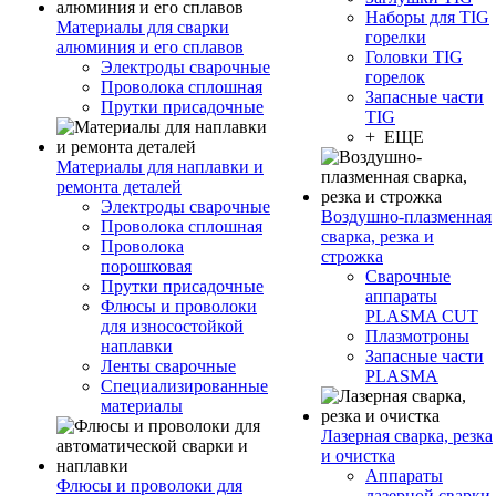
Наборы для TIG
Материалы для сварки
горелки
алюминия и его сплавов
Головки TIG
Электроды сварочные
горелок
Проволока сплошная
Запасные части
Прутки присадочные
TIG
+ ЕЩЕ
Материалы для наплавки и
ремонта деталей
Электроды сварочные
Воздушно-плазменная
Проволока сплошная
сварка, резка и
Проволока
строжка
порошковая
Сварочные
Прутки присадочные
аппараты
Флюсы и проволоки
PLASMA CUT
для износостойкой
Плазмотроны
наплавки
Запасные части
Ленты сварочные
PLASMA
Специализированные
материалы
Лазерная сварка, резка
и очистка
Аппараты
Флюсы и проволоки для
лазерной сварки