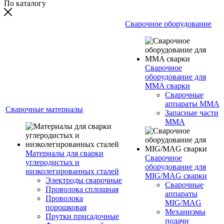
По каталогу
Сварочное оборудование
Сварочное
оборудование для
MMA сварки
Сварочные
аппараты MMA
Сварочные материалы
Запасные части
MMA
Материалы для сварки
Сварочное
углеродистых и
оборудование для
низколегированных сталей
MIG/MAG сварки
Электроды сварочные
Сварочные
Проволока сплошная
аппараты
Проволока
MIG/MAG
порошковая
Механизмы
Прутки присадочные
подачи