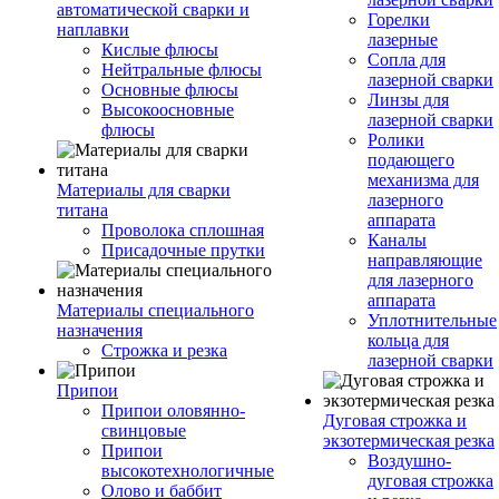
автоматической сварки и
Горелки
наплавки
лазерные
Кислые флюсы
Сопла для
Нейтральные флюсы
лазерной сварки
Основные флюсы
Линзы для
Высокоосновные
лазерной сварки
флюсы
Ролики
подающего
механизма для
Материалы для сварки
лазерного
титана
аппарата
Проволока сплошная
Каналы
Присадочные прутки
направляющие
для лазерного
аппарата
Материалы специального
Уплотнительные
назначения
кольца для
Строжка и резка
лазерной сварки
Припои
Припои оловянно-
Дуговая строжка и
свинцовые
экзотермическая резка
Припои
Воздушно-
высокотехнологичные
дуговая строжка
Олово и баббит