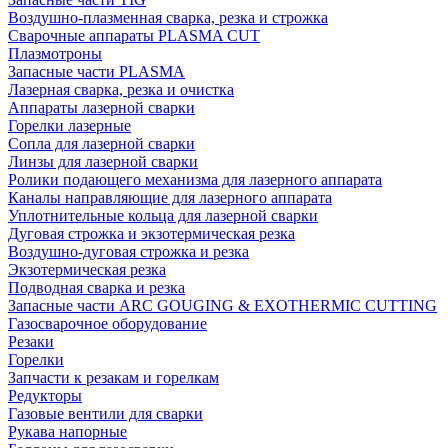
Воздушно-плазменная сварка, резка и строжка
Сварочные аппараты PLASMA CUT
Плазмотроны
Запасные части PLASMA
Лазерная сварка, резка и очистка
Аппараты лазерной сварки
Горелки лазерные
Сопла для лазерной сварки
Линзы для лазерной сварки
Ролики подающего механизма для лазерного аппарата
Каналы направляющие для лазерного аппарата
Уплотнительные кольца для лазерной сварки
Дуговая строжка и экзотермическая резка
Воздушно-дуговая строжка и резка
Экзотермическая резка
Подводная сварка и резка
Запасные части ARC GOUGING & EXOTHERMIC CUTTING
Газосварочное оборудование
Резаки
Горелки
Запчасти к резакам и горелкам
Редукторы
Газовые вентили для сварки
Рукава напорные