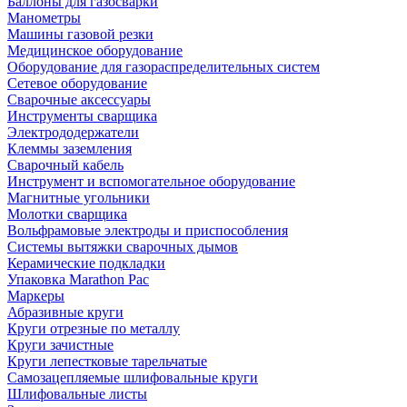
Баллоны для газосварки
Манометры
Машины газовой резки
Медицинское оборудование
Оборудование для газораспределительных систем
Сетевое оборудование
Сварочные аксессуары
Инструменты сварщика
Электрододержатели
Клеммы заземления
Сварочный кабель
Инструмент и вспомогательное оборудование
Магнитные угольники
Молотки сварщика
Вольфрамовые электроды и приспособления
Системы вытяжки сварочных дымов
Керамические подкладки
Упаковка Marathon Pac
Маркеры
Абразивные круги
Круги отрезные по металлу
Круги зачистные
Круги лепестковые тарельчатые
Самозацепляемые шлифовальные круги
Шлифовальные листы