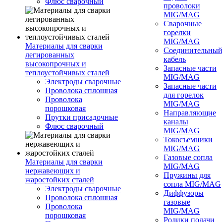
Флюс сварочный
проволоки
MIG/MAG
Сварочные
горелки
MIG/MAG
Материалы для сварки
Соединительны
легированных
кабель
высокопрочных и
Запасные части
теплоустойчивых сталей
MIG/MAG
Электроды сварочные
Запасные части
Проволока сплошная
для горелок
Проволока
MIG/MAG
порошковая
Направляющие
Прутки присадочные
каналы
Флюс сварочный
MIG/MAG
Токосъемники
MIG/MAG
Газовые сопла
Материалы для сварки
MIG/MAG
нержавеющих и
Пружины для
жаростойких сталей
сопла MIG/MAG
Электроды сварочные
Диффузоры
Проволока сплошная
газовые
Проволока
MIG/MAG
порошковая
Ролики подачи