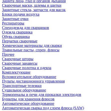
Защита лица, глаз и органов дыхания
Сварочные маски, шлемы и щитки
Защитные стекла, запчасти для масок
Блоки подачи воздуха
Защитные очки
Респираторы
Спецодежда для сварщиков
Одежда сварщика
Обувь сварщика
Перчатки сварочные
Химические материалы для сварки
Травильные пасты, спреи, флюсы
Прочее
Сварочные шторы
Сварочные занавесы
Сварочные полотна и одеяла
Комплектующие
Вспомогательное оборудование
Пульты дистанционного управления
Транспортные тележки
Сушильное оборудование
Термопеналы и печи для прокалки электродов
Бункеры для хранения флюсов
Автоматическое оборудование
Автоматическая сварка под слоем флюса (SAW)