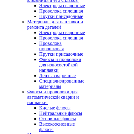
алюминия и его сплавов
Электроды сварочные
Проволока сплошная
Прутки присадочные
Материалы для наплавки и
ремонта деталей
Электроды сварочные
Проволока сплошная
Проволока
порошковая
Прутки присадочные
Флюсы и проволоки
для износостойкой
наплавки
Ленты сварочные
Специализированные
материалы
Флюсы и проволоки для
автоматической сварки и
наплавки
Кислые флюсы
Нейтральные флюсы
Основные флюсы
Высокоосновные
флюсы