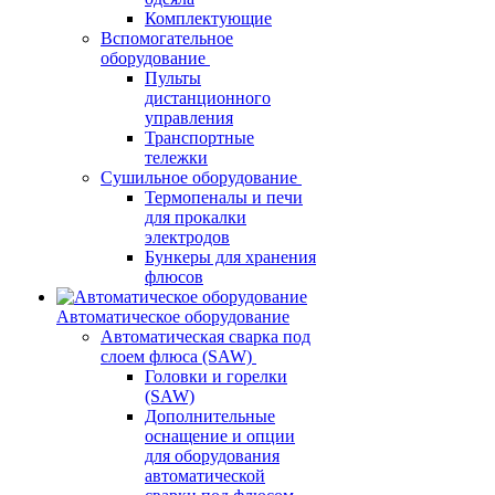
Комплектующие
Вспомогательное
оборудование
Пульты
дистанционного
управления
Транспортные
тележки
Сушильное оборудование
Термопеналы и печи
для прокалки
электродов
Бункеры для хранения
флюсов
Автоматическое оборудование
Автоматическая сварка под
слоем флюса (SAW)
Головки и горелки
(SAW)
Дополнительные
оснащение и опции
для оборудования
автоматической