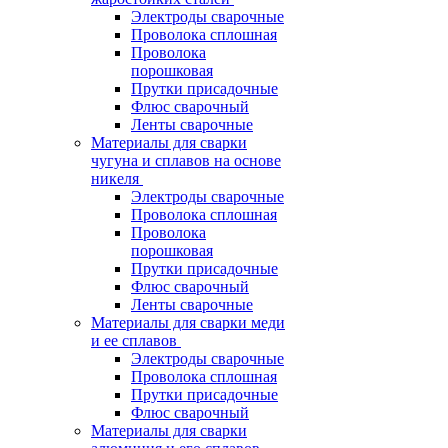
Электроды сварочные
Проволока сплошная
Проволока
порошковая
Прутки присадочные
Флюс сварочный
Ленты сварочные
Материалы для сварки
чугуна и сплавов на основе
никеля
Электроды сварочные
Проволока сплошная
Проволока
порошковая
Прутки присадочные
Флюс сварочный
Ленты сварочные
Материалы для сварки меди
и ее сплавов
Электроды сварочные
Проволока сплошная
Прутки присадочные
Флюс сварочный
Материалы для сварки