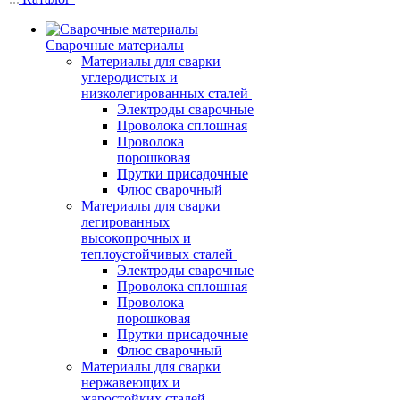
Сварочные материалы
Материалы для сварки
углеродистых и
низколегированных сталей
Электроды сварочные
Проволока сплошная
Проволока
порошковая
Прутки присадочные
Флюс сварочный
Материалы для сварки
легированных
высокопрочных и
теплоустойчивых сталей
Электроды сварочные
Проволока сплошная
Проволока
порошковая
Прутки присадочные
Флюс сварочный
Материалы для сварки
нержавеющих и
жаростойких сталей