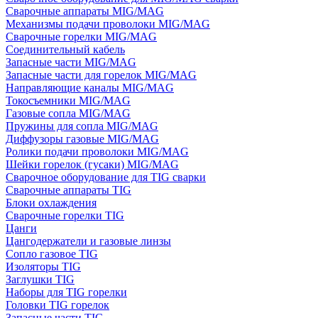
Сварочные аппараты MIG/MAG
Механизмы подачи проволоки MIG/MAG
Сварочные горелки MIG/MAG
Соединительный кабель
Запасные части MIG/MAG
Запасные части для горелок MIG/MAG
Направляющие каналы MIG/MAG
Токосъемники MIG/MAG
Газовые сопла MIG/MAG
Пружины для сопла MIG/MAG
Диффузоры газовые MIG/MAG
Ролики подачи проволоки MIG/MAG
Шейки горелок (гусаки) MIG/MAG
Сварочное оборудование для TIG сварки
Сварочные аппараты TIG
Блоки охлаждения
Сварочные горелки TIG
Цанги
Цангодержатели и газовые линзы
Сопло газовое TIG
Изоляторы TIG
Заглушки TIG
Наборы для TIG горелки
Головки TIG горелок
Запасные части TIG