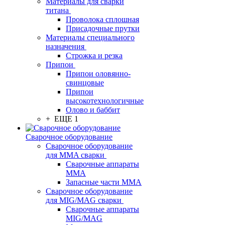
Материалы для сварки
титана
Проволока сплошная
Присадочные прутки
Материалы специального
назначения
Строжка и резка
Припои
Припои оловянно-
свинцовые
Припои
высокотехнологичные
Олово и баббит
+ ЕЩЕ 1
Сварочное оборудование
Сварочное оборудование
для MMA сварки
Сварочные аппараты
MMA
Запасные части MMA
Сварочное оборудование
для MIG/MAG сварки
Сварочные аппараты
MIG/MAG