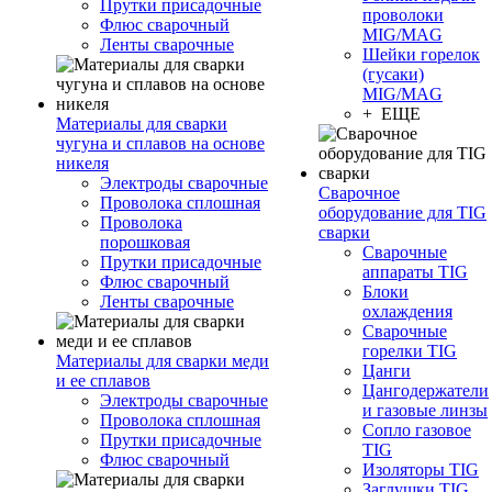
Прутки присадочные
проволоки
Флюс сварочный
MIG/MAG
Ленты сварочные
Шейки горелок
(гусаки)
MIG/MAG
+ ЕЩЕ
Материалы для сварки
чугуна и сплавов на основе
никеля
Электроды сварочные
Сварочное
Проволока сплошная
оборудование для TIG
Проволока
сварки
порошковая
Сварочные
Прутки присадочные
аппараты TIG
Флюс сварочный
Блоки
Ленты сварочные
охлаждения
Сварочные
горелки TIG
Материалы для сварки меди
Цанги
и ее сплавов
Цангодержатели
Электроды сварочные
и газовые линзы
Проволока сплошная
Сопло газовое
Прутки присадочные
TIG
Флюс сварочный
Изоляторы TIG
Заглушки TIG