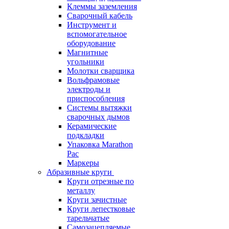
Клеммы заземления
Сварочный кабель
Инструмент и
вспомогательное
оборудование
Магнитные
угольники
Молотки сварщика
Вольфрамовые
электроды и
приспособления
Системы вытяжки
сварочных дымов
Керамические
подкладки
Упаковка Marathon
Pac
Маркеры
Абразивные круги
Круги отрезные по
металлу
Круги зачистные
Круги лепестковые
тарельчатые
Самозацепляемые