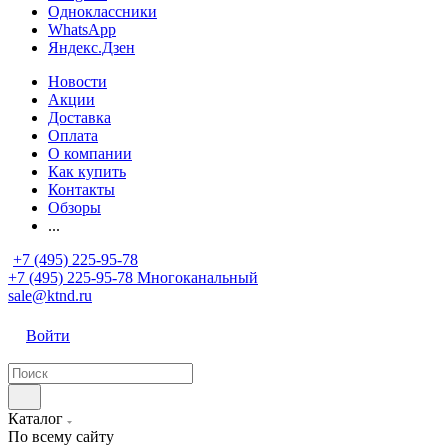
Одноклассники
WhatsApp
Яндекс.Дзен
Новости
Акции
Доставка
Оплата
О компании
Как купить
Контакты
Обзоры
...
+7 (495) 225-95-78
+7 (495) 225-95-78
Многоканальный
sale@ktnd.ru
Войти
Каталог
По всему сайту