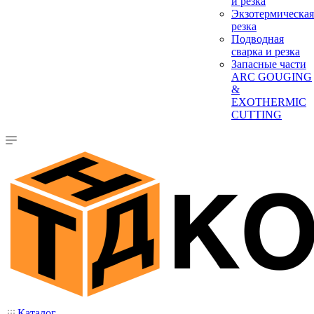
и резка
Экзотермическая
резка
Подводная
сварка и резка
Запасные части
ARC GOUGING
&
EXOTHERMIC
CUTTING
Каталог