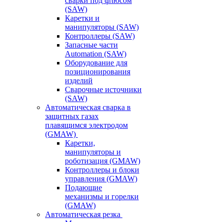
сварки под флюсом
(SAW)
Каретки и
манипуляторы (SAW)
Контроллеры (SAW)
Запасные части
Automation (SAW)
Оборудование для
позиционирования
изделий
Сварочные источники
(SAW)
Автоматическая сварка в
защитных газах
плавящимся электродом
(GMAW)
Каретки,
манипуляторы и
роботизация (GMAW)
Контроллеры и блоки
управления (GMAW)
Подающие
механизмы и горелки
(GMAW)
Автоматическая резка