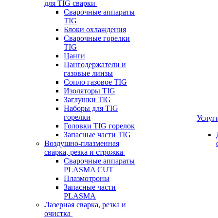
для TIG сварки
Сварочные аппараты
TIG
Блоки охлаждения
Сварочные горелки
TIG
Цанги
Цангодержатели и
газовые линзы
Сопло газовое TIG
Изоляторы TIG
Заглушки TIG
Наборы для TIG
горелки
Услуг
Головки TIG горелок
Запасные части TIG
Воздушно-плазменная
сварка, резка и строжка
Сварочные аппараты
PLASMA CUT
Плазмотроны
Запасные части
PLASMA
Лазерная сварка, резка и
очистка