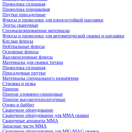
Проволока сплошная
Проволока порошковая
Прутки присадочные
Флюсы и проволоки для износостойкой наплавки
Ленты сварочные
Специализированные материалы
Флюсы и проволоки для автоматической сварки и наплавки
Кислые флюсы
Нейтральные флюсы
Основные флюсы
Высокоосновные флюсы
Материалы для сварки титана
Проволока сплошная
Присадочные прутки
Материалы специального назначения
Строжка и резка
Припои
Припои оловянно-свинцовые
Припои высокотехнологичные
Олово и баббит
Сварочное оборудование
Сварочное оборудование для MMA сварки
Сварочные аппараты MMA
Запасные части MMA
Сварочное оборудование для MIG/MAG сварки