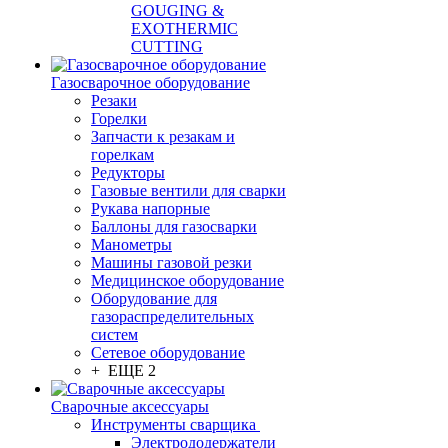
GOUGING &
EXOTHERMIC
CUTTING
Газосварочное оборудование
Резаки
Горелки
Запчасти к резакам и
горелкам
Редукторы
Газовые вентили для сварки
Рукава напорные
Баллоны для газосварки
Манометры
Машины газовой резки
Медицинское оборудование
Оборудование для
газораспределительных
систем
Сетевое оборудование
+ ЕЩЕ 2
Сварочные аксессуары
Инструменты сварщика
Электрододержатели