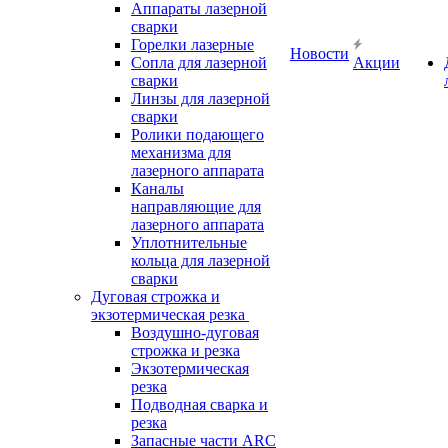
Аппараты лазерной
сварки
Горелки лазерные
Новости
Сопла для лазерной
Акции
сварки
Линзы для лазерной
сварки
Ролики подающего
механизма для
лазерного аппарата
Каналы
направляющие для
лазерного аппарата
Уплотнительные
кольца для лазерной
сварки
Дуговая строжка и
экзотермическая резка
Воздушно-дуговая
строжка и резка
Экзотермическая
резка
Подводная сварка и
резка
Запасные части ARC