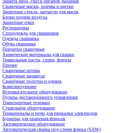
Защита лица, глаз и органов дыхания
Сварочные маски, шлемы и щитки
Защитные стекла, запчасти для масок
Блоки подачи воздуха
Защитные очки
Респираторы
Спецодежда для сварщиков
Одежда сварщика
Обувь сварщика
Перчатки сварочные
Химические материалы для сварки
Травильные пасты, спреи, флюсы
Прочее
Сварочные шторы
Сварочные занавесы
Сварочные полотна и одеяла
Комплектующие
Вспомогательное оборудование
Пульты дистанционного управления
Транспортные тележки
Сушильное оборудование
Термопеналы и печи для прокалки электродов
Бункеры для хранения флюсов
Автоматическое оборудование
Автоматическая сварка под слоем флюса (SAW)