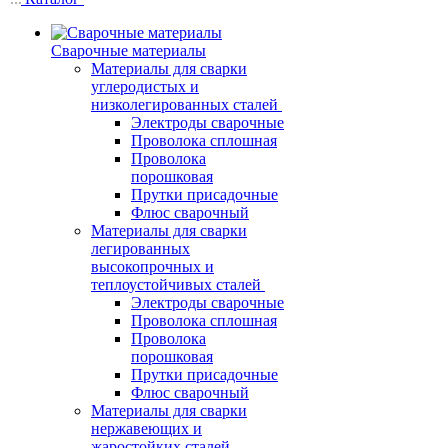
Сварочные материалы
Материалы для сварки
углеродистых и
низколегированных сталей
Электроды сварочные
Проволока сплошная
Проволока
порошковая
Прутки присадочные
Флюс сварочный
Материалы для сварки
легированных
высокопрочных и
теплоустойчивых сталей
Электроды сварочные
Проволока сплошная
Проволока
порошковая
Прутки присадочные
Флюс сварочный
Материалы для сварки
нержавеющих и
жаростойких сталей