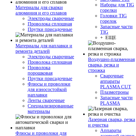
Наборы для TIG
Материалы для сварки
горелки
алюминия и его сплавов
Головки TIG
Электроды сварочные
горелок
Проволока сплошная
Запасные части
Прутки присадочные
TIG
+ ЕЩЕ
Материалы для наплавки и
ремонта деталей
Электроды сварочные
Воздушно-плазменная
Проволока сплошная
сварка, резка и
Проволока
строжка
порошковая
Сварочные
Прутки присадочные
аппараты
Флюсы и проволоки
PLASMA CUT
для износостойкой
Плазмотроны
наплавки
Запасные части
Ленты сварочные
PLASMA
Специализированные
материалы
Лазерная сварка, резка
и очистка
Аппараты
Флюсы и проволоки для
лазерной сварки