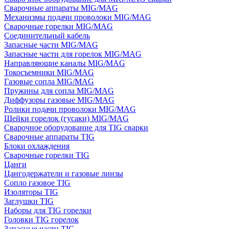
Сварочные аппараты MIG/MAG
Механизмы подачи проволоки MIG/MAG
Сварочные горелки MIG/MAG
Соединительный кабель
Запасные части MIG/MAG
Запасные части для горелок MIG/MAG
Направляющие каналы MIG/MAG
Токосъемники MIG/MAG
Газовые сопла MIG/MAG
Пружины для сопла MIG/MAG
Диффузоры газовые MIG/MAG
Ролики подачи проволоки MIG/MAG
Шейки горелок (гусаки) MIG/MAG
Сварочное оборудование для TIG сварки
Сварочные аппараты TIG
Блоки охлаждения
Сварочные горелки TIG
Цанги
Цангодержатели и газовые линзы
Сопло газовое TIG
Изоляторы TIG
Заглушки TIG
Наборы для TIG горелки
Головки TIG горелок
Запасные части TIG