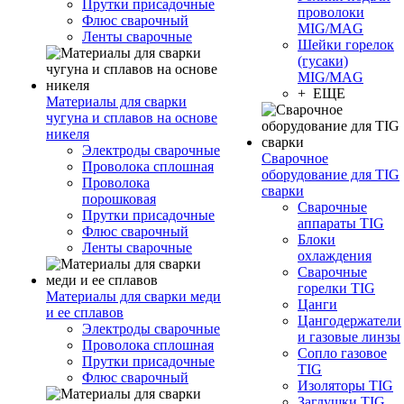
Прутки присадочные
проволоки
Флюс сварочный
MIG/MAG
Ленты сварочные
Шейки горелок
(гусаки)
MIG/MAG
+ ЕЩЕ
Материалы для сварки
чугуна и сплавов на основе
никеля
Электроды сварочные
Сварочное
Проволока сплошная
оборудование для TIG
Проволока
сварки
порошковая
Сварочные
Прутки присадочные
аппараты TIG
Флюс сварочный
Блоки
Ленты сварочные
охлаждения
Сварочные
горелки TIG
Материалы для сварки меди
Цанги
и ее сплавов
Цангодержатели
Электроды сварочные
и газовые линзы
Проволока сплошная
Сопло газовое
Прутки присадочные
TIG
Флюс сварочный
Изоляторы TIG
Заглушки TIG