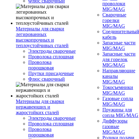
Флюс сварочный
проволоки
MIG/MAG
Сварочные
горелки
MIG/MAG
Материалы для сварки
Соединительны
легированных
кабель
высокопрочных и
Запасные части
теплоустойчивых сталей
MIG/MAG
Электроды сварочные
Запасные части
Проволока сплошная
для горелок
Проволока
MIG/MAG
порошковая
Направляющие
Прутки присадочные
каналы
Флюс сварочный
MIG/MAG
Токосъемники
MIG/MAG
Газовые сопла
Материалы для сварки
MIG/MAG
нержавеющих и
Пружины для
жаростойких сталей
сопла MIG/MAG
Электроды сварочные
Диффузоры
Проволока сплошная
газовые
Проволока
MIG/MAG
порошковая
Ролики подачи