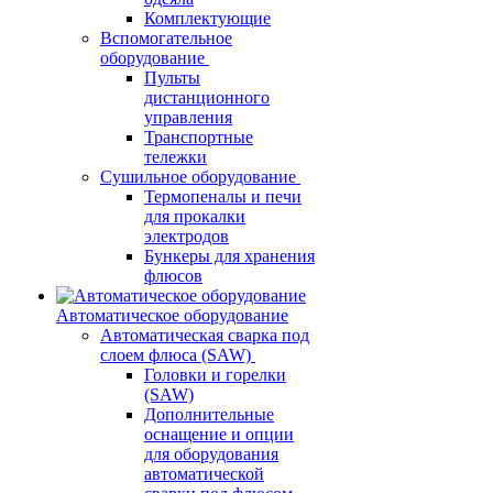
Комплектующие
Вспомогательное
оборудование
Пульты
дистанционного
управления
Транспортные
тележки
Сушильное оборудование
Термопеналы и печи
для прокалки
электродов
Бункеры для хранения
флюсов
Автоматическое оборудование
Автоматическая сварка под
слоем флюса (SAW)
Головки и горелки
(SAW)
Дополнительные
оснащение и опции
для оборудования
автоматической