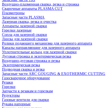
Воздушно-плазменная сварка, резка и строжка
Сварочные аппараты PLASMA CUT
Плазмотроны
Запасные части PLASMA
Лазерная сварка, резка и очистка
Аппараты лазерной сварки
Горелки лазерные
Сопла для лазерной сварки
Линзы для лазерной сварки
Ролики подающего механизма для лазерного аппарата
Каналы направляющие для лазерного аппарата
Уплотнительные кольца для лазерной сварки
Дуговая строжка и экзотермическая резка
Воздушно-дуговая строжка и резка
Экзотермическая резка
Подводная сварка и резка
Запасные части ARC GOUGING & EXOTHERMIC CUTTING
Газосварочное оборудование
Резаки
Горелки
Запчасти к резакам и горелкам
Редукторы
Газовые вентили для сварки
Рукава напорные