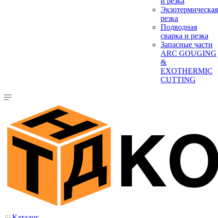
и резка
Экзотермическая
резка
Подводная
сварка и резка
Запасные части
ARC GOUGING
&
EXOTHERMIC
CUTTING
Каталог