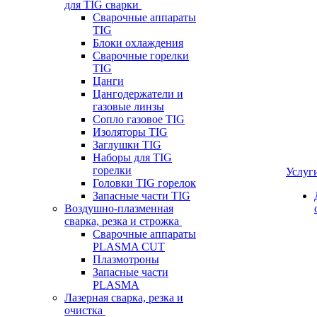
для TIG сварки
Сварочные аппараты
TIG
Блоки охлаждения
Сварочные горелки
TIG
Цанги
Цангодержатели и
газовые линзы
Сопло газовое TIG
Изоляторы TIG
Заглушки TIG
Наборы для TIG
горелки
Услуг
Головки TIG горелок
Запасные части TIG
Воздушно-плазменная
сварка, резка и строжка
Сварочные аппараты
PLASMA CUT
Плазмотроны
Запасные части
PLASMA
Лазерная сварка, резка и
очистка