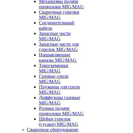
Механизмы подачи
проволоки MIG/MAG
Сварочные горелки
MIG/MAG
Соединительный
кабель
Запасные части
MIG/MAG
Запасные части для
горелок MIG/MAG
Направляющие
каналы MIG/MAG
Токосъемники
MIG/MAG
Газовые сопла
MIG/MAG
Пружины для сопла
MIG/MAG
Диффузоры газовые
MIG/MAG
Ролики подачи
проволоки MIG/MAG
Шейки горелок
(гусаки) MIG/MAG
Сварочное оборудование