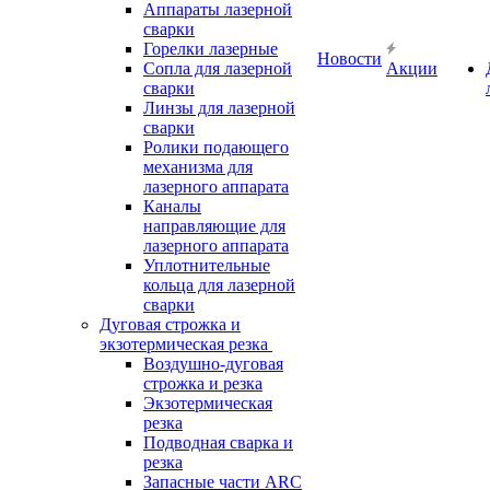
Аппараты лазерной
сварки
Горелки лазерные
Новости
Сопла для лазерной
Акции
сварки
Линзы для лазерной
сварки
Ролики подающего
механизма для
лазерного аппарата
Каналы
направляющие для
лазерного аппарата
Уплотнительные
кольца для лазерной
сварки
Дуговая строжка и
экзотермическая резка
Воздушно-дуговая
строжка и резка
Экзотермическая
резка
Подводная сварка и
резка
Запасные части ARC