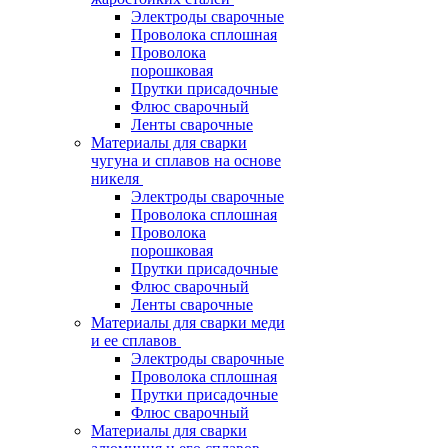
Электроды сварочные
Проволока сплошная
Проволока
порошковая
Прутки присадочные
Флюс сварочный
Ленты сварочные
Материалы для сварки
чугуна и сплавов на основе
никеля
Электроды сварочные
Проволока сплошная
Проволока
порошковая
Прутки присадочные
Флюс сварочный
Ленты сварочные
Материалы для сварки меди
и ее сплавов
Электроды сварочные
Проволока сплошная
Прутки присадочные
Флюс сварочный
Материалы для сварки