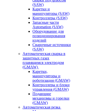
сварки под флюсом
(SAW)
Каретки и
манипуляторы (SAW)
Контроллеры (SAW)
Запасные части
Automation (SAW)
Оборудование для
позиционирования
изделий
Сварочные источники
(SAW)
Автоматическая сварка в
защитных газах
плавящимся электродом
(GMAW)
Каретки,
манипуляторы и
роботизация (GMAW)
Контроллеры и блоки
управления (GMAW)
Подающие
механизмы и горелки
(GMAW)
Автоматическая резка