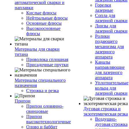
автоматической сварки и
Горелки
наплавки
лазерные
Кислые флюсы
Сопла для
Нейтральные флюсы
лазерной сварки
Основные флюсы
Линзы для
Высокоосновные
лазерной сварки
флюсы
Ролики
подающего
механизма для
Материалы для сварки
лазерного
титана
аппарата
Проволока сплошная
Каналы
Присадочные прутки
направляющие
для лазерного
аппарата
Материалы специального
Уплотнительные
назначения
кольца для
Строжка и резка
лазерной сварки
Припои
Припои оловянно-
Дуговая строжка и
свинцовые
экзотермическая резка
Припои
Воздушно-
высокотехнологичные
дуговая строжка
Олово и баббит