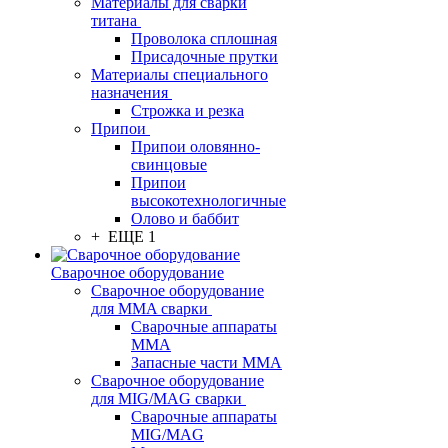
Материалы для сварки
титана
Проволока сплошная
Присадочные прутки
Материалы специального
назначения
Строжка и резка
Припои
Припои оловянно-
свинцовые
Припои
высокотехнологичные
Олово и баббит
+ ЕЩЕ 1
Сварочное оборудование
Сварочное оборудование
для MMA сварки
Сварочные аппараты
MMA
Запасные части MMA
Сварочное оборудование
для MIG/MAG сварки
Сварочные аппараты
MIG/MAG