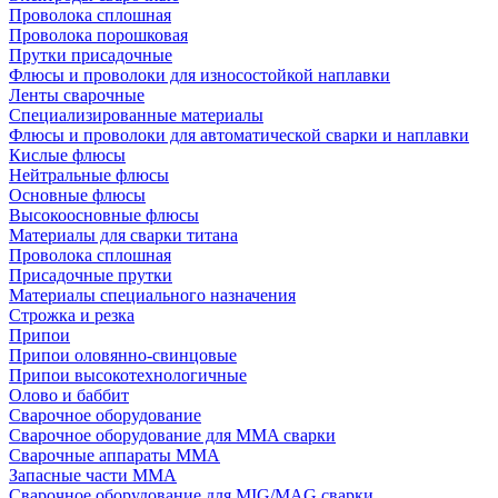
Проволока сплошная
Проволока порошковая
Прутки присадочные
Флюсы и проволоки для износостойкой наплавки
Ленты сварочные
Специализированные материалы
Флюсы и проволоки для автоматической сварки и наплавки
Кислые флюсы
Нейтральные флюсы
Основные флюсы
Высокоосновные флюсы
Материалы для сварки титана
Проволока сплошная
Присадочные прутки
Материалы специального назначения
Строжка и резка
Припои
Припои оловянно-свинцовые
Припои высокотехнологичные
Олово и баббит
Сварочное оборудование
Сварочное оборудование для MMA сварки
Сварочные аппараты MMA
Запасные части MMA
Сварочное оборудование для MIG/MAG сварки