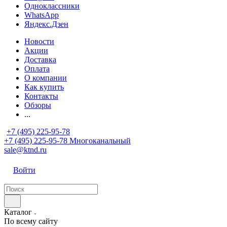
Одноклассники
WhatsApp
Яндекс.Дзен
Новости
Акции
Доставка
Оплата
О компании
Как купить
Контакты
Обзоры
...
+7 (495) 225-95-78
+7 (495) 225-95-78
Многоканальный
sale@ktnd.ru
Войти
Каталог
По всему сайту