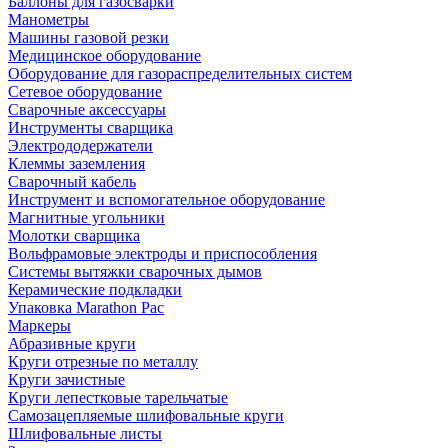
Баллоны для газосварки
Манометры
Машины газовой резки
Медицинское оборудование
Оборудование для газораспределительных систем
Сетевое оборудование
Сварочные аксессуары
Инструменты сварщика
Электрододержатели
Клеммы заземления
Сварочный кабель
Инструмент и вспомогательное оборудование
Магнитные угольники
Молотки сварщика
Вольфрамовые электроды и приспособления
Системы вытяжки сварочных дымов
Керамические подкладки
Упаковка Marathon Pac
Маркеры
Абразивные круги
Круги отрезные по металлу
Круги зачистные
Круги лепестковые тарельчатые
Самозацепляемые шлифовальные круги
Шлифовальные листы