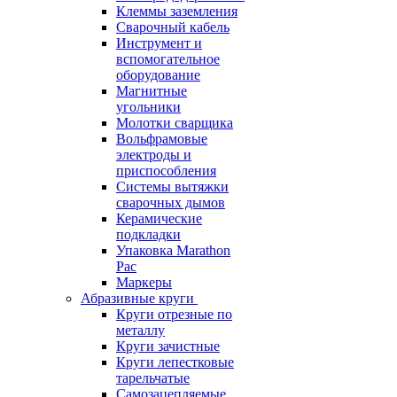
Клеммы заземления
Сварочный кабель
Инструмент и
вспомогательное
оборудование
Магнитные
угольники
Молотки сварщика
Вольфрамовые
электроды и
приспособления
Системы вытяжки
сварочных дымов
Керамические
подкладки
Упаковка Marathon
Pac
Маркеры
Абразивные круги
Круги отрезные по
металлу
Круги зачистные
Круги лепестковые
тарельчатые
Самозацепляемые