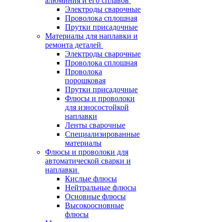
алюминия и его сплавов
Электроды сварочные
Проволока сплошная
Прутки присадочные
Материалы для наплавки и
ремонта деталей
Электроды сварочные
Проволока сплошная
Проволока
порошковая
Прутки присадочные
Флюсы и проволоки
для износостойкой
наплавки
Ленты сварочные
Специализированные
материалы
Флюсы и проволоки для
автоматической сварки и
наплавки
Кислые флюсы
Нейтральные флюсы
Основные флюсы
Высокоосновные
флюсы