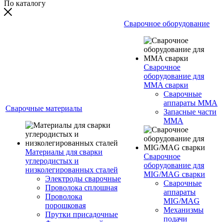
По каталогу
Сварочное оборудование
Сварочное
оборудование для
MMA сварки
Сварочные
аппараты MMA
Сварочные материалы
Запасные части
MMA
Материалы для сварки
Сварочное
углеродистых и
оборудование для
низколегированных сталей
MIG/MAG сварки
Электроды сварочные
Сварочные
Проволока сплошная
аппараты
Проволока
MIG/MAG
порошковая
Механизмы
Прутки присадочные
подачи