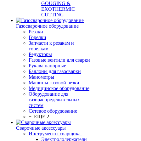
GOUGING &
EXOTHERMIC
CUTTING
Газосварочное оборудование
Резаки
Горелки
Запчасти к резакам и
горелкам
Редукторы
Газовые вентили для сварки
Рукава напорные
Баллоны для газосварки
Манометры
Машины газовой резки
Медицинское оборудование
Оборудование для
газораспределительных
систем
Сетевое оборудование
+ ЕЩЕ 2
Сварочные аксессуары
Инструменты сварщика
Электрододержатели