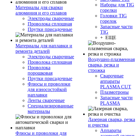
Наборы для TIG
Материалы для сварки
горелки
алюминия и его сплавов
Головки TIG
Электроды сварочные
горелок
Проволока сплошная
Запасные части
Прутки присадочные
TIG
+ ЕЩЕ
Материалы для наплавки и
ремонта деталей
Электроды сварочные
Воздушно-плазменная
Проволока сплошная
сварка, резка и
Проволока
строжка
порошковая
Сварочные
Прутки присадочные
аппараты
Флюсы и проволоки
PLASMA CUT
для износостойкой
Плазмотроны
наплавки
Запасные части
Ленты сварочные
PLASMA
Специализированные
материалы
Лазерная сварка, резка
и очистка
Аппараты
Флюсы и проволоки для
лазерной сварки