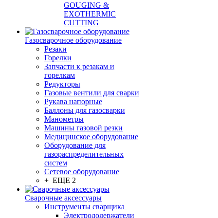
GOUGING &
EXOTHERMIC
CUTTING
Газосварочное оборудование
Резаки
Горелки
Запчасти к резакам и
горелкам
Редукторы
Газовые вентили для сварки
Рукава напорные
Баллоны для газосварки
Манометры
Машины газовой резки
Медицинское оборудование
Оборудование для
газораспределительных
систем
Сетевое оборудование
+ ЕЩЕ 2
Сварочные аксессуары
Инструменты сварщика
Электрододержатели