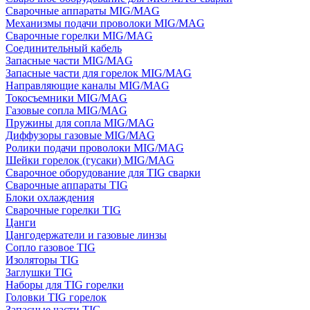
Сварочные аппараты MIG/MAG
Механизмы подачи проволоки MIG/MAG
Сварочные горелки MIG/MAG
Соединительный кабель
Запасные части MIG/MAG
Запасные части для горелок MIG/MAG
Направляющие каналы MIG/MAG
Токосъемники MIG/MAG
Газовые сопла MIG/MAG
Пружины для сопла MIG/MAG
Диффузоры газовые MIG/MAG
Ролики подачи проволоки MIG/MAG
Шейки горелок (гусаки) MIG/MAG
Сварочное оборудование для TIG сварки
Сварочные аппараты TIG
Блоки охлаждения
Сварочные горелки TIG
Цанги
Цангодержатели и газовые линзы
Сопло газовое TIG
Изоляторы TIG
Заглушки TIG
Наборы для TIG горелки
Головки TIG горелок
Запасные части TIG