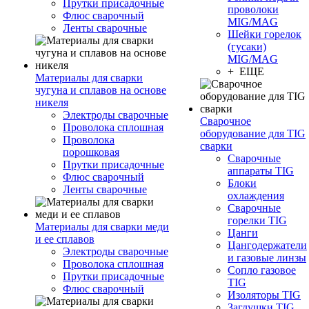
Прутки присадочные
проволоки
Флюс сварочный
MIG/MAG
Ленты сварочные
Шейки горелок
(гусаки)
MIG/MAG
+ ЕЩЕ
Материалы для сварки
чугуна и сплавов на основе
никеля
Электроды сварочные
Сварочное
Проволока сплошная
оборудование для TIG
Проволока
сварки
порошковая
Сварочные
Прутки присадочные
аппараты TIG
Флюс сварочный
Блоки
Ленты сварочные
охлаждения
Сварочные
горелки TIG
Материалы для сварки меди
Цанги
и ее сплавов
Цангодержатели
Электроды сварочные
и газовые линзы
Проволока сплошная
Сопло газовое
Прутки присадочные
TIG
Флюс сварочный
Изоляторы TIG
Заглушки TIG