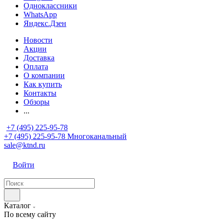
Одноклассники
WhatsApp
Яндекс.Дзен
Новости
Акции
Доставка
Оплата
О компании
Как купить
Контакты
Обзоры
...
+7 (495) 225-95-78
+7 (495) 225-95-78
Многоканальный
sale@ktnd.ru
Войти
Каталог
По всему сайту