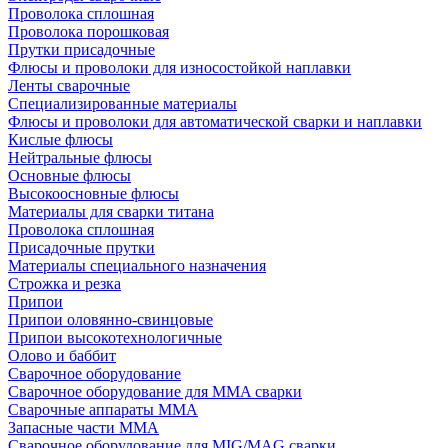
Проволока сплошная
Проволока порошковая
Прутки присадочные
Флюсы и проволоки для износостойкой наплавки
Ленты сварочные
Специализированные материалы
Флюсы и проволоки для автоматической сварки и наплавки
Кислые флюсы
Нейтральные флюсы
Основные флюсы
Высокоосновные флюсы
Материалы для сварки титана
Проволока сплошная
Присадочные прутки
Материалы специального назначения
Строжка и резка
Припои
Припои оловянно-свинцовые
Припои высокотехнологичные
Олово и баббит
Сварочное оборудование
Сварочное оборудование для MMA сварки
Сварочные аппараты MMA
Запасные части MMA
Сварочное оборудование для MIG/MAG сварки