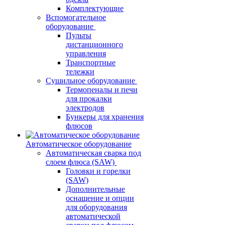
Комплектующие
Вспомогательное
оборудование
Пульты
дистанционного
управления
Транспортные
тележки
Сушильное оборудование
Термопеналы и печи
для прокалки
электродов
Бункеры для хранения
флюсов
Автоматическое оборудование
Автоматическая сварка под
слоем флюса (SAW)
Головки и горелки
(SAW)
Дополнительные
оснащение и опции
для оборудования
автоматической