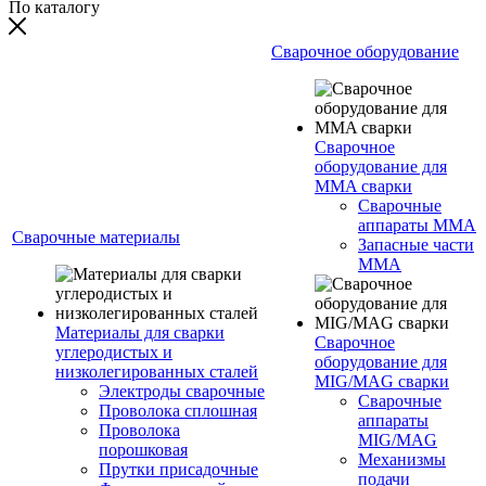
По каталогу
Сварочное оборудование
Сварочное
оборудование для
MMA сварки
Сварочные
аппараты MMA
Сварочные материалы
Запасные части
MMA
Материалы для сварки
Сварочное
углеродистых и
оборудование для
низколегированных сталей
MIG/MAG сварки
Электроды сварочные
Сварочные
Проволока сплошная
аппараты
Проволока
MIG/MAG
порошковая
Механизмы
Прутки присадочные
подачи