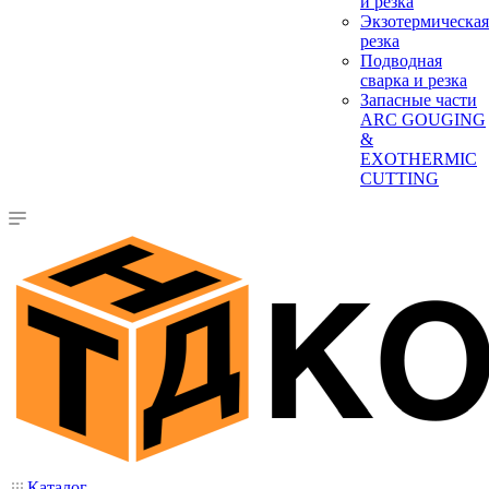
и резка
Экзотермическая
резка
Подводная
сварка и резка
Запасные части
ARC GOUGING
&
EXOTHERMIC
CUTTING
Каталог