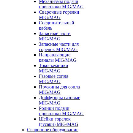
Механизмы подачи
проволоки MIG/MAG
Сварочные горелки
MIG/MAG
Соединительный
кабель
Запасные части
MIG/MAG
Запасные части для
горелок MIG/MAG
Направляющие
каналы MIG/MAG
Токосъемники
MIG/MAG
Газовые сопла
MIG/MAG
Пружины для сопла
MIG/MAG
Диффузоры газовые
MIG/MAG
Ролики подачи
проволоки MIG/MAG
Шейки горелок
(гусаки) MIG/MAG
Сварочное оборудование