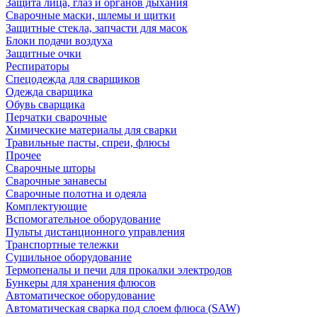
Защита лица, глаз и органов дыхания
Сварочные маски, шлемы и щитки
Защитные стекла, запчасти для масок
Блоки подачи воздуха
Защитные очки
Респираторы
Спецодежда для сварщиков
Одежда сварщика
Обувь сварщика
Перчатки сварочные
Химические материалы для сварки
Травильные пасты, спреи, флюсы
Прочее
Сварочные шторы
Сварочные занавесы
Сварочные полотна и одеяла
Комплектующие
Вспомогательное оборудование
Пульты дистанционного управления
Транспортные тележки
Сушильное оборудование
Термопеналы и печи для прокалки электродов
Бункеры для хранения флюсов
Автоматическое оборудование
Автоматическая сварка под слоем флюса (SAW)