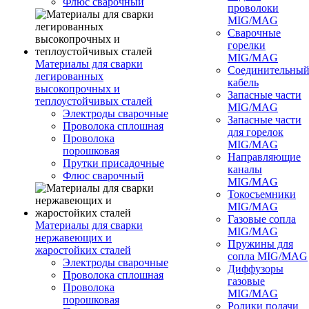
Флюс сварочный
проволоки
MIG/MAG
Сварочные
горелки
MIG/MAG
Материалы для сварки
Соединительны
легированных
кабель
высокопрочных и
Запасные части
теплоустойчивых сталей
MIG/MAG
Электроды сварочные
Запасные части
Проволока сплошная
для горелок
Проволока
MIG/MAG
порошковая
Направляющие
Прутки присадочные
каналы
Флюс сварочный
MIG/MAG
Токосъемники
MIG/MAG
Газовые сопла
Материалы для сварки
MIG/MAG
нержавеющих и
Пружины для
жаростойких сталей
сопла MIG/MAG
Электроды сварочные
Диффузоры
Проволока сплошная
газовые
Проволока
MIG/MAG
порошковая
Ролики подачи