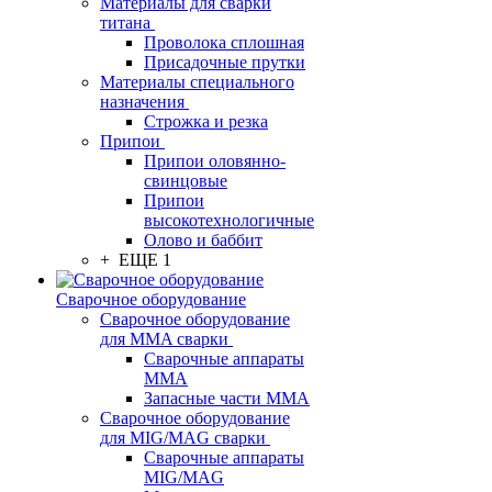
Материалы для сварки
титана
Проволока сплошная
Присадочные прутки
Материалы специального
назначения
Строжка и резка
Припои
Припои оловянно-
свинцовые
Припои
высокотехнологичные
Олово и баббит
+ ЕЩЕ 1
Сварочное оборудование
Сварочное оборудование
для MMA сварки
Сварочные аппараты
MMA
Запасные части MMA
Сварочное оборудование
для MIG/MAG сварки
Сварочные аппараты
MIG/MAG