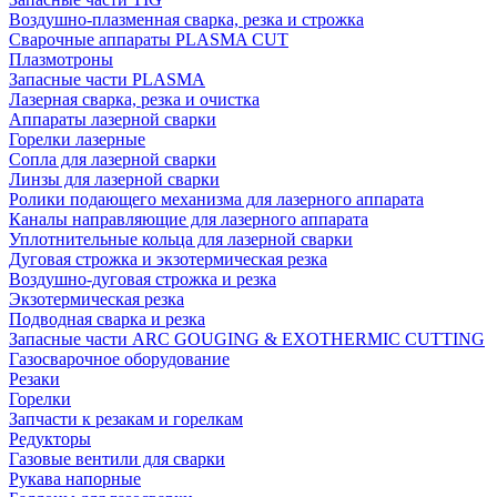
Воздушно-плазменная сварка, резка и строжка
Сварочные аппараты PLASMA CUT
Плазмотроны
Запасные части PLASMA
Лазерная сварка, резка и очистка
Аппараты лазерной сварки
Горелки лазерные
Сопла для лазерной сварки
Линзы для лазерной сварки
Ролики подающего механизма для лазерного аппарата
Каналы направляющие для лазерного аппарата
Уплотнительные кольца для лазерной сварки
Дуговая строжка и экзотермическая резка
Воздушно-дуговая строжка и резка
Экзотермическая резка
Подводная сварка и резка
Запасные части ARC GOUGING & EXOTHERMIC CUTTING
Газосварочное оборудование
Резаки
Горелки
Запчасти к резакам и горелкам
Редукторы
Газовые вентили для сварки
Рукава напорные