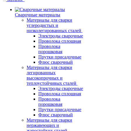
Сварочные материалы
Материалы для сварки
углеродистых и
низколегированных сталей
Электроды сварочные
Проволока сплошная
Проволока
порошковая
Прутки присадочные
Флюс сварочный
Материалы для сварки
легированных
высокопрочных и
теплоустойчивых сталей
Электроды сварочные
Проволока сплошная
Проволока
порошковая
Прутки присадочные
Флюс сварочный
Материалы для сварки
нержавеющих и
жаростойких сталей