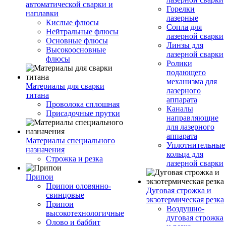
автоматической сварки и
Горелки
наплавки
лазерные
Кислые флюсы
Сопла для
Нейтральные флюсы
лазерной сварки
Основные флюсы
Линзы для
Высокоосновные
лазерной сварки
флюсы
Ролики
подающего
механизма для
Материалы для сварки
лазерного
титана
аппарата
Проволока сплошная
Каналы
Присадочные прутки
направляющие
для лазерного
аппарата
Материалы специального
Уплотнительные
назначения
кольца для
Строжка и резка
лазерной сварки
Припои
Припои оловянно-
Дуговая строжка и
свинцовые
экзотермическая резка
Припои
Воздушно-
высокотехнологичные
дуговая строжка
Олово и баббит