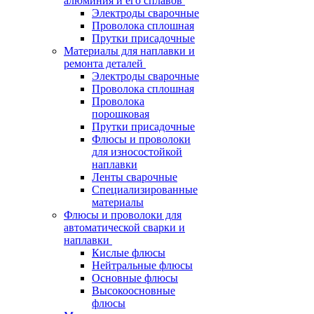
алюминия и его сплавов
Электроды сварочные
Проволока сплошная
Прутки присадочные
Материалы для наплавки и
ремонта деталей
Электроды сварочные
Проволока сплошная
Проволока
порошковая
Прутки присадочные
Флюсы и проволоки
для износостойкой
наплавки
Ленты сварочные
Специализированные
материалы
Флюсы и проволоки для
автоматической сварки и
наплавки
Кислые флюсы
Нейтральные флюсы
Основные флюсы
Высокоосновные
флюсы