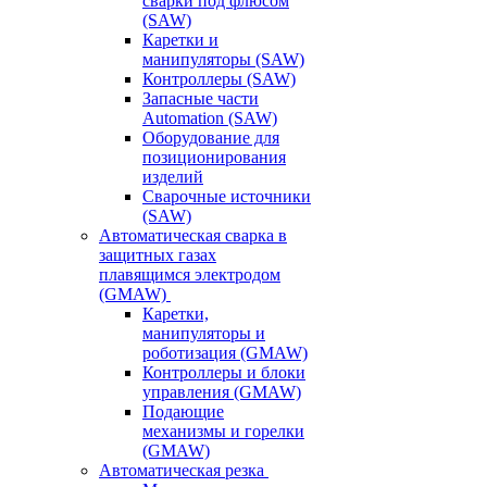
сварки под флюсом
(SAW)
Каретки и
манипуляторы (SAW)
Контроллеры (SAW)
Запасные части
Automation (SAW)
Оборудование для
позиционирования
изделий
Сварочные источники
(SAW)
Автоматическая сварка в
защитных газах
плавящимся электродом
(GMAW)
Каретки,
манипуляторы и
роботизация (GMAW)
Контроллеры и блоки
управления (GMAW)
Подающие
механизмы и горелки
(GMAW)
Автоматическая резка