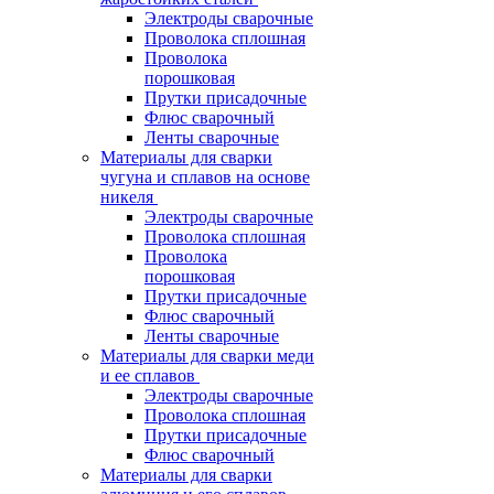
Электроды сварочные
Проволока сплошная
Проволока
порошковая
Прутки присадочные
Флюс сварочный
Ленты сварочные
Материалы для сварки
чугуна и сплавов на основе
никеля
Электроды сварочные
Проволока сплошная
Проволока
порошковая
Прутки присадочные
Флюс сварочный
Ленты сварочные
Материалы для сварки меди
и ее сплавов
Электроды сварочные
Проволока сплошная
Прутки присадочные
Флюс сварочный
Материалы для сварки