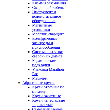
Клеммы заземления
Сварочный кабель
Инструмент и
вспомогательное
оборудование
Магнитные
угольники
Молотки сварщика
Вольфрамовые
электроды и
приспособления
Системы вытяжки
сварочных дымов
Керамические
подкладки
Упаковка Marathon
Pac
Маркеры
Абразивные круги
Круги отрезные по
металлу
Круги зачистные
Круги лепестковые
тарельчатые
Самозацепляемые