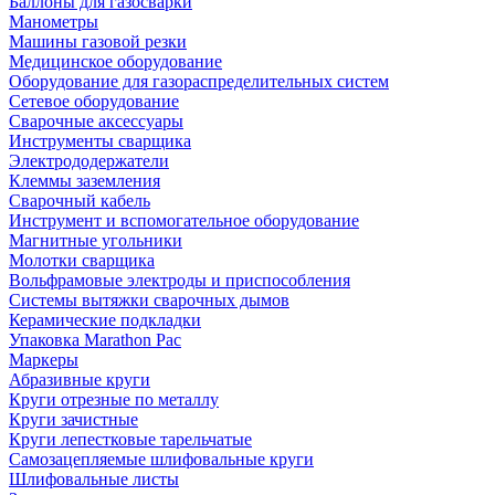
Баллоны для газосварки
Манометры
Машины газовой резки
Медицинское оборудование
Оборудование для газораспределительных систем
Сетевое оборудование
Сварочные аксессуары
Инструменты сварщика
Электрододержатели
Клеммы заземления
Сварочный кабель
Инструмент и вспомогательное оборудование
Магнитные угольники
Молотки сварщика
Вольфрамовые электроды и приспособления
Системы вытяжки сварочных дымов
Керамические подкладки
Упаковка Marathon Pac
Маркеры
Абразивные круги
Круги отрезные по металлу
Круги зачистные
Круги лепестковые тарельчатые
Самозацепляемые шлифовальные круги
Шлифовальные листы