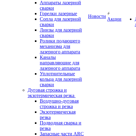
Аппараты лазерной
сварки
Горелки лазерные
Новости
Сопла для лазерной
Акции
сварки
Линзы для лазерной
сварки
Ролики подающего
механизма для
лазерного аппарата
Каналы
направляющие для
лазерного аппарата
Уплотнительные
кольца для лазерной
сварки
Дуговая строжка и
экзотермическая резка
Воздушно-дуговая
строжка и резка
Экзотермическая
резка
Подводная сварка и
резка
Запасные части ARC