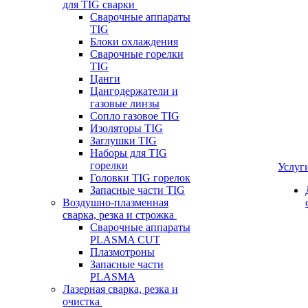
для TIG сварки
Сварочные аппараты
TIG
Блоки охлаждения
Сварочные горелки
TIG
Цанги
Цангодержатели и
газовые линзы
Сопло газовое TIG
Изоляторы TIG
Заглушки TIG
Наборы для TIG
горелки
Услуг
Головки TIG горелок
Запасные части TIG
Воздушно-плазменная
сварка, резка и строжка
Сварочные аппараты
PLASMA CUT
Плазмотроны
Запасные части
PLASMA
Лазерная сварка, резка и
очистка