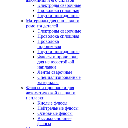
алюминия и его сплавов
Электроды сварочные
Проволока сплошная
Прутки присадочные
Материалы для наплавки и
ремонта деталей
Электроды сварочные
Проволока сплошная
Проволока
порошковая
Прутки присадочные
Флюсы и проволоки
для износостойкой
наплавки
Ленты сварочные
Специализированные
материалы
Флюсы и проволоки для
автоматической сварки и
наплавки
Кислые флюсы
Нейтральные флюсы
Основные флюсы
Высокоосновные
флюсы