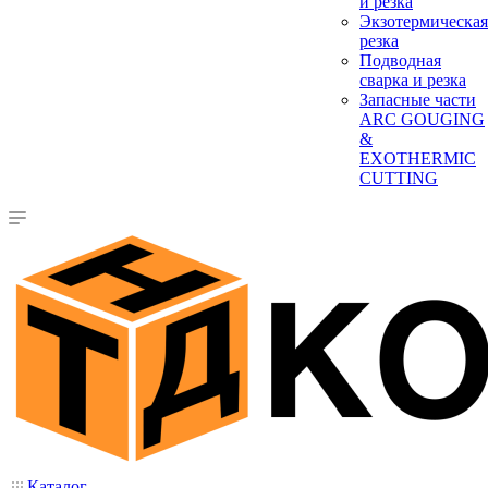
и резка
Экзотермическая
резка
Подводная
сварка и резка
Запасные части
ARC GOUGING
&
EXOTHERMIC
CUTTING
Каталог