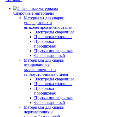
Сварочные материалы
Материалы для сварки
углеродистых и
низколегированных сталей
Электроды сварочные
Проволока сплошная
Проволока
порошковая
Прутки присадочные
Флюс сварочный
Материалы для сварки
легированных
высокопрочных и
теплоустойчивых сталей
Электроды сварочные
Проволока сплошная
Проволока
порошковая
Прутки присадочные
Флюс сварочный
Материалы для сварки
нержавеющих и
жаростойких сталей