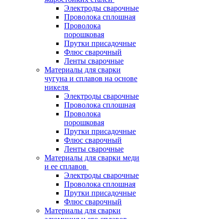
Электроды сварочные
Проволока сплошная
Проволока
порошковая
Прутки присадочные
Флюс сварочный
Ленты сварочные
Материалы для сварки
чугуна и сплавов на основе
никеля
Электроды сварочные
Проволока сплошная
Проволока
порошковая
Прутки присадочные
Флюс сварочный
Ленты сварочные
Материалы для сварки меди
и ее сплавов
Электроды сварочные
Проволока сплошная
Прутки присадочные
Флюс сварочный
Материалы для сварки