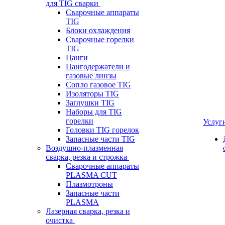
для TIG сварки
Сварочные аппараты
TIG
Блоки охлаждения
Сварочные горелки
TIG
Цанги
Цангодержатели и
газовые линзы
Сопло газовое TIG
Изоляторы TIG
Заглушки TIG
Наборы для TIG
горелки
Услуг
Головки TIG горелок
Запасные части TIG
Воздушно-плазменная
сварка, резка и строжка
Сварочные аппараты
PLASMA CUT
Плазмотроны
Запасные части
PLASMA
Лазерная сварка, резка и
очистка