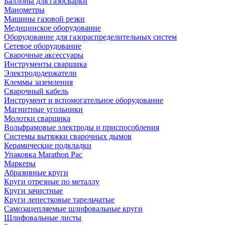
Баллоны для газосварки
Манометры
Машины газовой резки
Медицинское оборудование
Оборудование для газораспределительных систем
Сетевое оборудование
Сварочные аксессуары
Инструменты сварщика
Электрододержатели
Клеммы заземления
Сварочный кабель
Инструмент и вспомогательное оборудование
Магнитные угольники
Молотки сварщика
Вольфрамовые электроды и приспособления
Системы вытяжки сварочных дымов
Керамические подкладки
Упаковка Marathon Pac
Маркеры
Абразивные круги
Круги отрезные по металлу
Круги зачистные
Круги лепестковые тарельчатые
Самозацепляемые шлифовальные круги
Шлифовальные листы