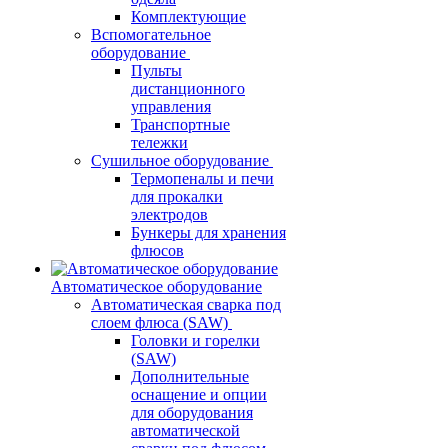
Комплектующие
Вспомогательное
оборудование
Пульты
дистанционного
управления
Транспортные
тележки
Сушильное оборудование
Термопеналы и печи
для прокалки
электродов
Бункеры для хранения
флюсов
Автоматическое оборудование
Автоматическая сварка под
слоем флюса (SAW)
Головки и горелки
(SAW)
Дополнительные
оснащение и опции
для оборудования
автоматической