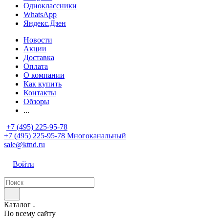
Одноклассники
WhatsApp
Яндекс.Дзен
Новости
Акции
Доставка
Оплата
О компании
Как купить
Контакты
Обзоры
...
+7 (495) 225-95-78
+7 (495) 225-95-78
Многоканальный
sale@ktnd.ru
Войти
Каталог
По всему сайту