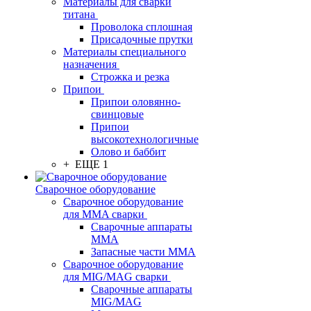
Материалы для сварки
титана
Проволока сплошная
Присадочные прутки
Материалы специального
назначения
Строжка и резка
Припои
Припои оловянно-
свинцовые
Припои
высокотехнологичные
Олово и баббит
+ ЕЩЕ 1
Сварочное оборудование
Сварочное оборудование
для MMA сварки
Сварочные аппараты
MMA
Запасные части MMA
Сварочное оборудование
для MIG/MAG сварки
Сварочные аппараты
MIG/MAG