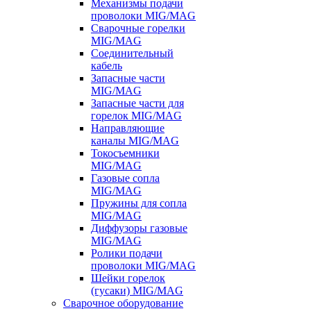
Механизмы подачи
проволоки MIG/MAG
Сварочные горелки
MIG/MAG
Соединительный
кабель
Запасные части
MIG/MAG
Запасные части для
горелок MIG/MAG
Направляющие
каналы MIG/MAG
Токосъемники
MIG/MAG
Газовые сопла
MIG/MAG
Пружины для сопла
MIG/MAG
Диффузоры газовые
MIG/MAG
Ролики подачи
проволоки MIG/MAG
Шейки горелок
(гусаки) MIG/MAG
Сварочное оборудование