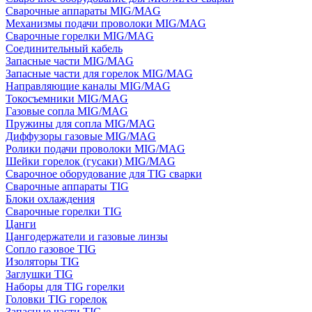
Сварочные аппараты MIG/MAG
Механизмы подачи проволоки MIG/MAG
Сварочные горелки MIG/MAG
Соединительный кабель
Запасные части MIG/MAG
Запасные части для горелок MIG/MAG
Направляющие каналы MIG/MAG
Токосъемники MIG/MAG
Газовые сопла MIG/MAG
Пружины для сопла MIG/MAG
Диффузоры газовые MIG/MAG
Ролики подачи проволоки MIG/MAG
Шейки горелок (гусаки) MIG/MAG
Сварочное оборудование для TIG сварки
Сварочные аппараты TIG
Блоки охлаждения
Сварочные горелки TIG
Цанги
Цангодержатели и газовые линзы
Сопло газовое TIG
Изоляторы TIG
Заглушки TIG
Наборы для TIG горелки
Головки TIG горелок
Запасные части TIG