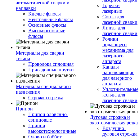
автоматической сварки и
Горелки
наплавки
лазерные
Кислые флюсы
Сопла для
Нейтральные флюсы
лазерной сварки
Основные флюсы
Линзы для
Высокоосновные
лазерной сварки
флюсы
Ролики
подающего
механизма для
Материалы для сварки
лазерного
титана
аппарата
Проволока сплошная
Каналы
Присадочные прутки
направляющие
для лазерного
аппарата
Материалы специального
Уплотнительные
назначения
кольца для
Строжка и резка
лазерной сварки
Припои
Припои оловянно-
Дуговая строжка и
свинцовые
экзотермическая резка
Припои
Воздушно-
высокотехнологичные
дуговая строжка
Олово и баббит