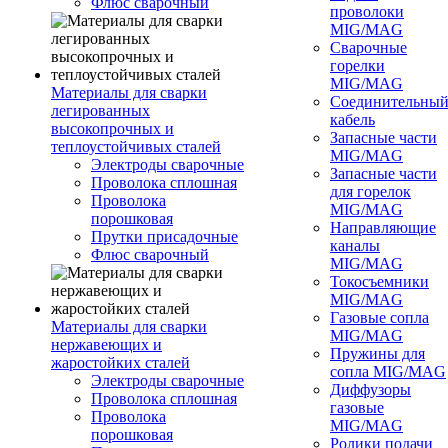
Флюс сварочный
проволоки
MIG/MAG
Сварочные
горелки
MIG/MAG
Материалы для сварки
Соединительны
легированных
кабель
высокопрочных и
Запасные части
теплоустойчивых сталей
MIG/MAG
Электроды сварочные
Запасные части
Проволока сплошная
для горелок
Проволока
MIG/MAG
порошковая
Направляющие
Прутки присадочные
каналы
Флюс сварочный
MIG/MAG
Токосъемники
MIG/MAG
Газовые сопла
Материалы для сварки
MIG/MAG
нержавеющих и
Пружины для
жаростойких сталей
сопла MIG/MAG
Электроды сварочные
Диффузоры
Проволока сплошная
газовые
Проволока
MIG/MAG
порошковая
Ролики подачи