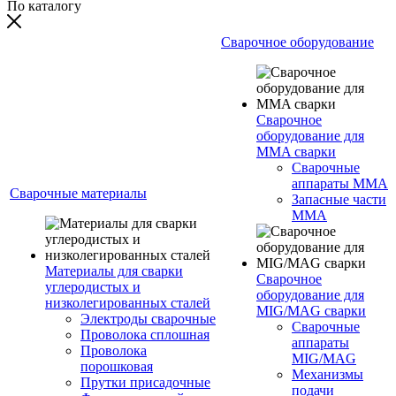
По каталогу
Сварочное оборудование
Сварочное
оборудование для
MMA сварки
Сварочные
аппараты MMA
Сварочные материалы
Запасные части
MMA
Материалы для сварки
Сварочное
углеродистых и
оборудование для
низколегированных сталей
MIG/MAG сварки
Электроды сварочные
Сварочные
Проволока сплошная
аппараты
Проволока
MIG/MAG
порошковая
Механизмы
Прутки присадочные
подачи