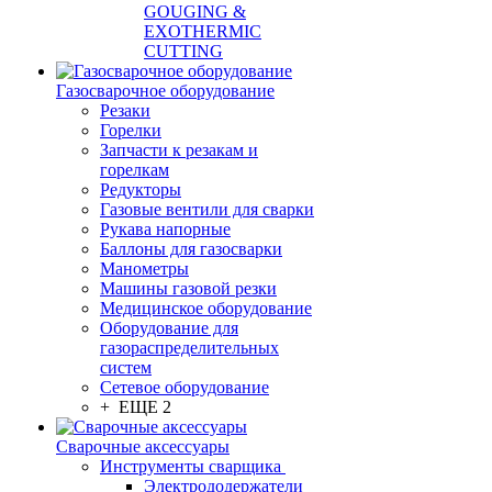
GOUGING &
EXOTHERMIC
CUTTING
Газосварочное оборудование
Резаки
Горелки
Запчасти к резакам и
горелкам
Редукторы
Газовые вентили для сварки
Рукава напорные
Баллоны для газосварки
Манометры
Машины газовой резки
Медицинское оборудование
Оборудование для
газораспределительных
систем
Сетевое оборудование
+ ЕЩЕ 2
Сварочные аксессуары
Инструменты сварщика
Электрододержатели