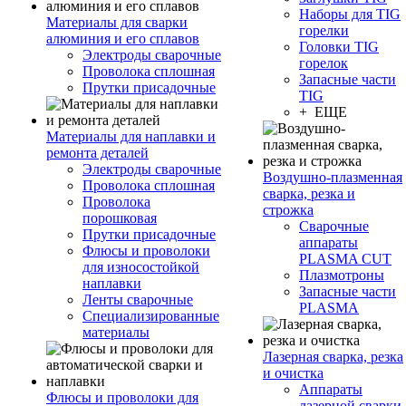
Наборы для TIG
Материалы для сварки
горелки
алюминия и его сплавов
Головки TIG
Электроды сварочные
горелок
Проволока сплошная
Запасные части
Прутки присадочные
TIG
+ ЕЩЕ
Материалы для наплавки и
ремонта деталей
Электроды сварочные
Воздушно-плазменная
Проволока сплошная
сварка, резка и
Проволока
строжка
порошковая
Сварочные
Прутки присадочные
аппараты
Флюсы и проволоки
PLASMA CUT
для износостойкой
Плазмотроны
наплавки
Запасные части
Ленты сварочные
PLASMA
Специализированные
материалы
Лазерная сварка, резка
и очистка
Аппараты
Флюсы и проволоки для
лазерной сварки