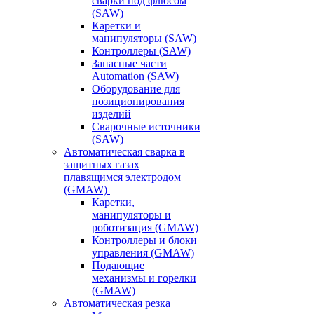
сварки под флюсом
(SAW)
Каретки и
манипуляторы (SAW)
Контроллеры (SAW)
Запасные части
Automation (SAW)
Оборудование для
позиционирования
изделий
Сварочные источники
(SAW)
Автоматическая сварка в
защитных газах
плавящимся электродом
(GMAW)
Каретки,
манипуляторы и
роботизация (GMAW)
Контроллеры и блоки
управления (GMAW)
Подающие
механизмы и горелки
(GMAW)
Автоматическая резка