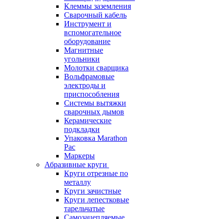
Клеммы заземления
Сварочный кабель
Инструмент и
вспомогательное
оборудование
Магнитные
угольники
Молотки сварщика
Вольфрамовые
электроды и
приспособления
Системы вытяжки
сварочных дымов
Керамические
подкладки
Упаковка Marathon
Pac
Маркеры
Абразивные круги
Круги отрезные по
металлу
Круги зачистные
Круги лепестковые
тарельчатые
Самозацепляемые