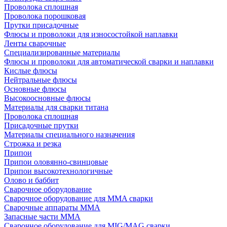
Проволока сплошная
Проволока порошковая
Прутки присадочные
Флюсы и проволоки для износостойкой наплавки
Ленты сварочные
Специализированные материалы
Флюсы и проволоки для автоматической сварки и наплавки
Кислые флюсы
Нейтральные флюсы
Основные флюсы
Высокоосновные флюсы
Материалы для сварки титана
Проволока сплошная
Присадочные прутки
Материалы специального назначения
Строжка и резка
Припои
Припои оловянно-свинцовые
Припои высокотехнологичные
Олово и баббит
Сварочное оборудование
Сварочное оборудование для MMA сварки
Сварочные аппараты MMA
Запасные части MMA
Сварочное оборудование для MIG/MAG сварки