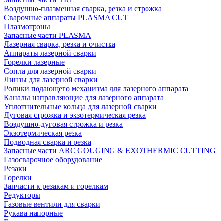
Воздушно-плазменная сварка, резка и строжка
Сварочные аппараты PLASMA CUT
Плазмотроны
Запасные части PLASMA
Лазерная сварка, резка и очистка
Аппараты лазерной сварки
Горелки лазерные
Сопла для лазерной сварки
Линзы для лазерной сварки
Ролики подающего механизма для лазерного аппарата
Каналы направляющие для лазерного аппарата
Уплотнительные кольца для лазерной сварки
Дуговая строжка и экзотермическая резка
Воздушно-дуговая строжка и резка
Экзотермическая резка
Подводная сварка и резка
Запасные части ARC GOUGING & EXOTHERMIC CUTTING
Газосварочное оборудование
Резаки
Горелки
Запчасти к резакам и горелкам
Редукторы
Газовые вентили для сварки
Рукава напорные