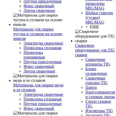
Прутки присадочные
проволоки
Флюс сварочный
MIG/MAG
Ленты сварочные
Шейки горелок
(гусаки)
MIG/MAG
+ ЕЩЕ
Материалы для сварки
чугуна и сплавов на основе
никеля
Электроды сварочные
Сварочное
Проволока сплошная
оборудование для TIG
Проволока
сварки
порошковая
Сварочные
Прутки присадочные
аппараты TIG
Флюс сварочный
Блоки
Ленты сварочные
охлаждения
Сварочные
горелки TIG
Материалы для сварки меди
Цанги
и ее сплавов
Цангодержатели
Электроды сварочные
и газовые линзы
Проволока сплошная
Сопло газовое
Прутки присадочные
TIG
Флюс сварочный
Изоляторы TIG
Заглушки TIG