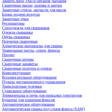
Защита лица, глаз и органов дыхания
Сварочные маски, шлемы и щитки
Защитные стекла, запчасти для масок
Блоки подачи воздуха
Защитные очки
Респираторы
Спецодежда для сварщиков
Одежда сварщика
Обувь сварщика
Перчатки сварочные
Химические материалы для сварки
Травильные пасты, спреи, флюсы
Прочее
Сварочные шторы
Сварочные занавесы
Сварочные полотна и одеяла
Комплектующие
Вспомогательное оборудование
Пульты дистанционного управления
Транспортные тележки
Сушильное оборудование
Термопеналы и печи для прокалки электродов
Бункеры для хранения флюсов
Автоматическое оборудование
Автоматическая сварка под слоем флюса (SAW)