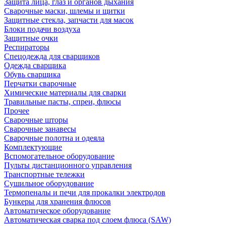
Защита лица, глаз и органов дыхания
Сварочные маски, шлемы и щитки
Защитные стекла, запчасти для масок
Блоки подачи воздуха
Защитные очки
Респираторы
Спецодежда для сварщиков
Одежда сварщика
Обувь сварщика
Перчатки сварочные
Химические материалы для сварки
Травильные пасты, спреи, флюсы
Прочее
Сварочные шторы
Сварочные занавесы
Сварочные полотна и одеяла
Комплектующие
Вспомогательное оборудование
Пульты дистанционного управления
Транспортные тележки
Сушильное оборудование
Термопеналы и печи для прокалки электродов
Бункеры для хранения флюсов
Автоматическое оборудование
Автоматическая сварка под слоем флюса (SAW)