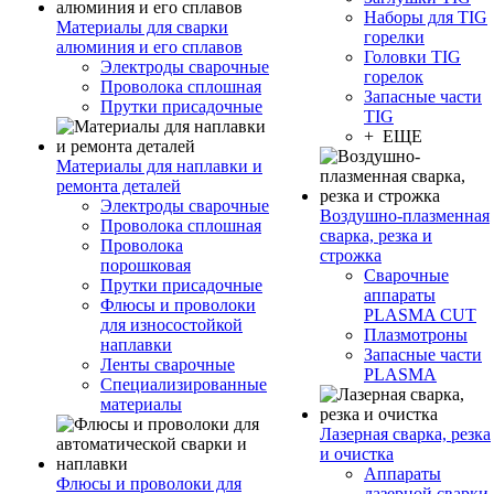
Наборы для TIG
Материалы для сварки
горелки
алюминия и его сплавов
Головки TIG
Электроды сварочные
горелок
Проволока сплошная
Запасные части
Прутки присадочные
TIG
+ ЕЩЕ
Материалы для наплавки и
ремонта деталей
Электроды сварочные
Воздушно-плазменная
Проволока сплошная
сварка, резка и
Проволока
строжка
порошковая
Сварочные
Прутки присадочные
аппараты
Флюсы и проволоки
PLASMA CUT
для износостойкой
Плазмотроны
наплавки
Запасные части
Ленты сварочные
PLASMA
Специализированные
материалы
Лазерная сварка, резка
и очистка
Аппараты
Флюсы и проволоки для
лазерной сварки