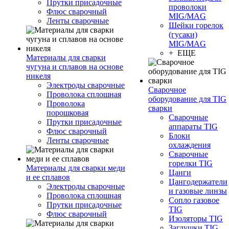
Прутки присадочные
проволоки
Флюс сварочный
MIG/MAG
Ленты сварочные
Шейки горелок
(гусаки)
MIG/MAG
+ ЕЩЕ
Материалы для сварки
чугуна и сплавов на основе
никеля
Электроды сварочные
Сварочное
Проволока сплошная
оборудование для TIG
Проволока
сварки
порошковая
Сварочные
Прутки присадочные
аппараты TIG
Флюс сварочный
Блоки
Ленты сварочные
охлаждения
Сварочные
горелки TIG
Материалы для сварки меди
Цанги
и ее сплавов
Цангодержатели
Электроды сварочные
и газовые линзы
Проволока сплошная
Сопло газовое
Прутки присадочные
TIG
Флюс сварочный
Изоляторы TIG
Заглушки TIG