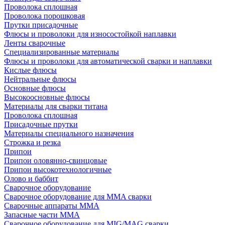
Проволока сплошная
Проволока порошковая
Прутки присадочные
Флюсы и проволоки для износостойкой наплавки
Ленты сварочные
Специализированные материалы
Флюсы и проволоки для автоматической сварки и наплавки
Кислые флюсы
Нейтральные флюсы
Основные флюсы
Высокоосновные флюсы
Материалы для сварки титана
Проволока сплошная
Присадочные прутки
Материалы специального назначения
Строжка и резка
Припои
Припои оловянно-свинцовые
Припои высокотехнологичные
Олово и баббит
Сварочное оборудование
Сварочное оборудование для MMA сварки
Сварочные аппараты MMA
Запасные части MMA
Сварочное оборудование для MIG/MAG сварки