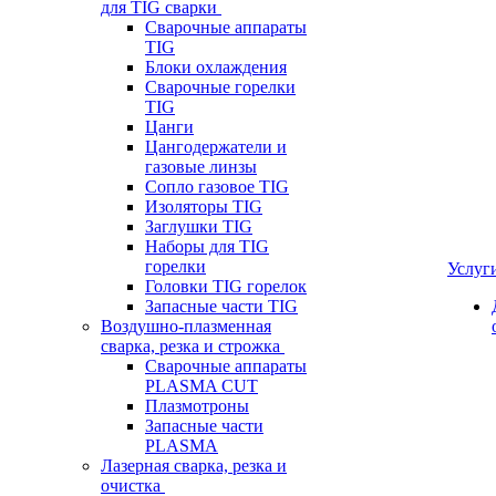
для TIG сварки
Сварочные аппараты
TIG
Блоки охлаждения
Сварочные горелки
TIG
Цанги
Цангодержатели и
газовые линзы
Сопло газовое TIG
Изоляторы TIG
Заглушки TIG
Наборы для TIG
горелки
Услуг
Головки TIG горелок
Запасные части TIG
Воздушно-плазменная
сварка, резка и строжка
Сварочные аппараты
PLASMA CUT
Плазмотроны
Запасные части
PLASMA
Лазерная сварка, резка и
очистка