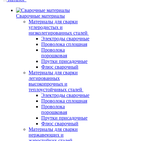
Сварочные материалы
Материалы для сварки
углеродистых и
низколегированных сталей
Электроды сварочные
Проволока сплошная
Проволока
порошковая
Прутки присадочные
Флюс сварочный
Материалы для сварки
легированных
высокопрочных и
теплоустойчивых сталей
Электроды сварочные
Проволока сплошная
Проволока
порошковая
Прутки присадочные
Флюс сварочный
Материалы для сварки
нержавеющих и
жаростойких сталей