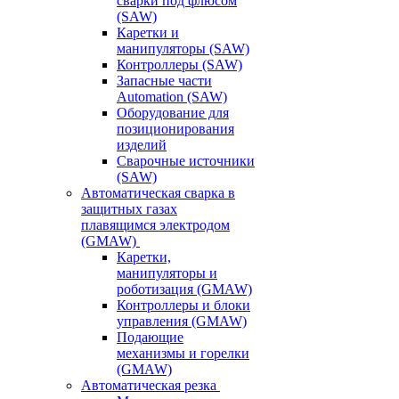
сварки под флюсом
(SAW)
Каретки и
манипуляторы (SAW)
Контроллеры (SAW)
Запасные части
Automation (SAW)
Оборудование для
позиционирования
изделий
Сварочные источники
(SAW)
Автоматическая сварка в
защитных газах
плавящимся электродом
(GMAW)
Каретки,
манипуляторы и
роботизация (GMAW)
Контроллеры и блоки
управления (GMAW)
Подающие
механизмы и горелки
(GMAW)
Автоматическая резка