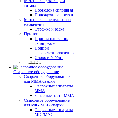
Материалы для сварки
титана
Проволока сплошная
Присадочные прутки
Материалы специального
назначения
Строжка и резка
Припои
Припои оловянно-
свинцовые
Припои
высокотехнологичные
Олово и баббит
+ ЕЩЕ 1
Сварочное оборудование
Сварочное оборудование
для MMA сварки
Сварочные аппараты
MMA
Запасные части MMA
Сварочное оборудование
для MIG/MAG сварки
Сварочные аппараты
MIG/MAG