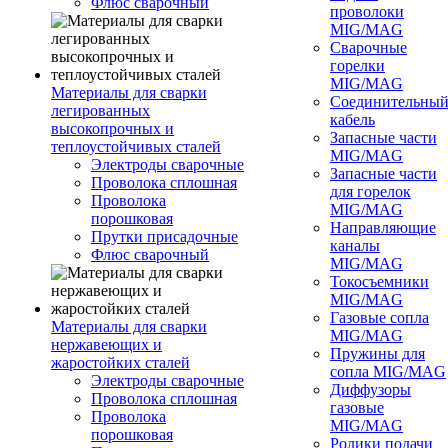
Флюс сварочный
проволоки
MIG/MAG
Сварочные
горелки
MIG/MAG
Материалы для сварки
Соединительны
легированных
кабель
высокопрочных и
Запасные части
теплоустойчивых сталей
MIG/MAG
Электроды сварочные
Запасные части
Проволока сплошная
для горелок
Проволока
MIG/MAG
порошковая
Направляющие
Прутки присадочные
каналы
Флюс сварочный
MIG/MAG
Токосъемники
MIG/MAG
Газовые сопла
Материалы для сварки
MIG/MAG
нержавеющих и
Пружины для
жаростойких сталей
сопла MIG/MAG
Электроды сварочные
Диффузоры
Проволока сплошная
газовые
Проволока
MIG/MAG
порошковая
Ролики подачи