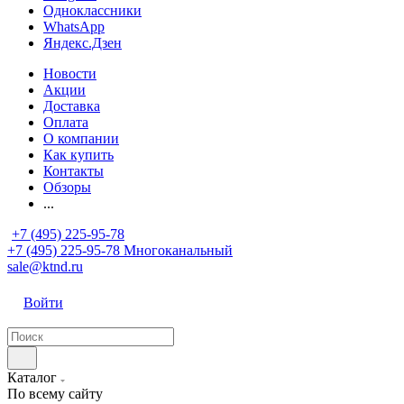
Одноклассники
WhatsApp
Яндекс.Дзен
Новости
Акции
Доставка
Оплата
О компании
Как купить
Контакты
Обзоры
...
+7 (495) 225-95-78
+7 (495) 225-95-78
Многоканальный
sale@ktnd.ru
Войти
Каталог
По всему сайту