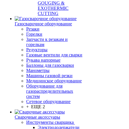
GOUGING &
EXOTHERMIC
CUTTING
Газосварочное оборудование
Резаки
Горелки
Запчасти к резакам и
горелкам
Редукторы
Газовые вентили для сварки
Рукава напорные
Баллоны для газосварки
Манометры
Машины газовой резки
Медицинское оборудование
Оборудование для
газораспределительных
систем
Сетевое оборудование
+ ЕЩЕ 2
Сварочные аксессуары
Инструменты сварщика
Электрододержатели