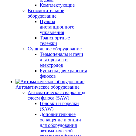
Комплектующие
Вспомогательное
оборудование
Пульты
дистанционного
управления
Транспортные
тележки
Сушильное оборудование
Термопеналы и печи
для прокалки
электродов
Бункеры для хранения
флюсов
Автоматическое оборудование
Автоматическая сварка под
слоем флюса (SAW)
Головки и горелки
(SAW)
Дополнительные
оснащение и опции
для оборудования
автоматической