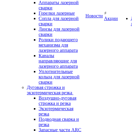
Аппараты лазерной
сварки
Горелки лазерные
Новости
Сопла для лазерной
Акции
сварки
Линзы для лазерной
сварки
Ролики подающего
механизма для
лазерного аппарата
Каналы
направляющие для
лазерного аппарата
Уплотнительные
кольца для лазерной
сварки
Дуговая строжка и
экзотермическая резка
Воздушно-дуговая
строжка и резка
Экзотермическая
резка
Подводная сварка и
резка
Запасные части ARC