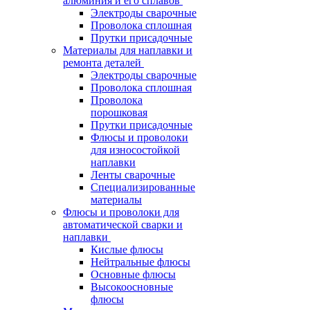
алюминия и его сплавов
Электроды сварочные
Проволока сплошная
Прутки присадочные
Материалы для наплавки и
ремонта деталей
Электроды сварочные
Проволока сплошная
Проволока
порошковая
Прутки присадочные
Флюсы и проволоки
для износостойкой
наплавки
Ленты сварочные
Специализированные
материалы
Флюсы и проволоки для
автоматической сварки и
наплавки
Кислые флюсы
Нейтральные флюсы
Основные флюсы
Высокоосновные
флюсы