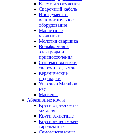
Клеммы заземления
Сварочный кабель
Инструмент и
вспомогательное
оборудование
Магнитные
угольники
Молотки сварщика
Вольфрамовые
электроды и
приспособления
Системы вытяжки
сварочных дымов
Керамические
подкладки
Упаковка Marathon
Pac
Маркеры
Абразивные круги
Круги отрезные по
металлу
Круги зачистные
Круги лепестковые
тарельчатые
Самозацепляемые