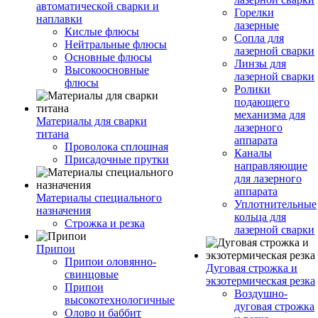
автоматической сварки и
Горелки
наплавки
лазерные
Кислые флюсы
Сопла для
Нейтральные флюсы
лазерной сварки
Основные флюсы
Линзы для
Высокоосновные
лазерной сварки
флюсы
Ролики
подающего
механизма для
Материалы для сварки
лазерного
титана
аппарата
Проволока сплошная
Каналы
Присадочные прутки
направляющие
для лазерного
аппарата
Материалы специального
Уплотнительные
назначения
кольца для
Строжка и резка
лазерной сварки
Припои
Припои оловянно-
Дуговая строжка и
свинцовые
экзотермическая резка
Припои
Воздушно-
высокотехнологичные
дуговая строжка
Олово и баббит