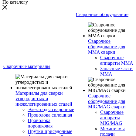
По каталогу
Сварочное оборудование
Сварочное
оборудование для
MMA сварки
Сварочные
аппараты MMA
Сварочные материалы
Запасные части
MMA
Материалы для сварки
Сварочное
углеродистых и
оборудование для
низколегированных сталей
MIG/MAG сварки
Электроды сварочные
Сварочные
Проволока сплошная
аппараты
Проволока
MIG/MAG
порошковая
Механизмы
Прутки присадочные
подачи