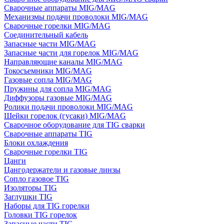
Сварочные аппараты MIG/MAG
Механизмы подачи проволоки MIG/MAG
Сварочные горелки MIG/MAG
Соединительный кабель
Запасные части MIG/MAG
Запасные части для горелок MIG/MAG
Направляющие каналы MIG/MAG
Токосъемники MIG/MAG
Газовые сопла MIG/MAG
Пружины для сопла MIG/MAG
Диффузоры газовые MIG/MAG
Ролики подачи проволоки MIG/MAG
Шейки горелок (гусаки) MIG/MAG
Сварочное оборудование для TIG сварки
Сварочные аппараты TIG
Блоки охлаждения
Сварочные горелки TIG
Цанги
Цангодержатели и газовые линзы
Сопло газовое TIG
Изоляторы TIG
Заглушки TIG
Наборы для TIG горелки
Головки TIG горелок
Запасные части TIG