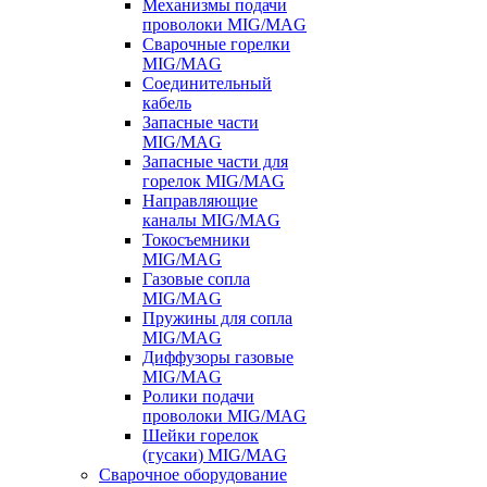
Механизмы подачи
проволоки MIG/MAG
Сварочные горелки
MIG/MAG
Соединительный
кабель
Запасные части
MIG/MAG
Запасные части для
горелок MIG/MAG
Направляющие
каналы MIG/MAG
Токосъемники
MIG/MAG
Газовые сопла
MIG/MAG
Пружины для сопла
MIG/MAG
Диффузоры газовые
MIG/MAG
Ролики подачи
проволоки MIG/MAG
Шейки горелок
(гусаки) MIG/MAG
Сварочное оборудование