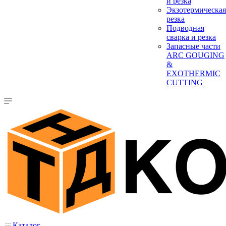
и резка
Экзотермическая
резка
Подводная
сварка и резка
Запасные части
ARC GOUGING
&
EXOTHERMIC
CUTTING
Каталог