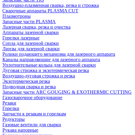
Воздушно-плазменная сварка, резка и строжка
Сварочные аппараты PLASMA CUT
Плазмотроны
Запасные части PLASMA
Лазерная сварка, резка и очистка
Аппараты лазерной сварки
Горелки лазерные
Сопла для лазерной сварки
Линзы для лазерной сварки
Ролики подающего механизма для лазерного аппарата
Каналы направляющие для лазерного аппарата
Уплотнительные кольца для лазерной сварки
Дуговая строжка и экзотермическая резка
Воздушно-дуговая строжка и резка
Экзотермическая резка
Подводная сварка и резка
Запасные части ARC GOUGING & EXOTHERMIC CUTTING
Газосварочное оборудование
Резаки
Горелки
Запчасти к резакам и горелкам
Редукторы
Газовые вентили для сварки
Рукава напорные