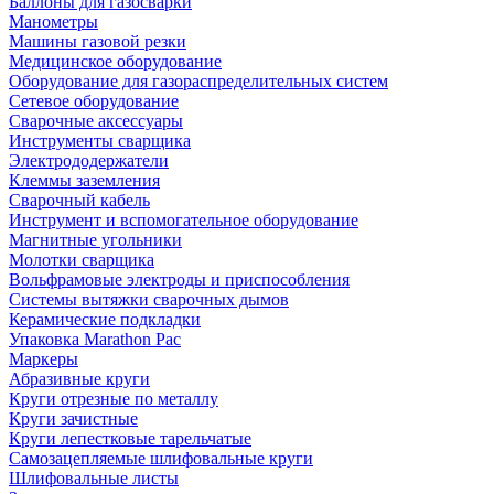
Баллоны для газосварки
Манометры
Машины газовой резки
Медицинское оборудование
Оборудование для газораспределительных систем
Сетевое оборудование
Сварочные аксессуары
Инструменты сварщика
Электрододержатели
Клеммы заземления
Сварочный кабель
Инструмент и вспомогательное оборудование
Магнитные угольники
Молотки сварщика
Вольфрамовые электроды и приспособления
Системы вытяжки сварочных дымов
Керамические подкладки
Упаковка Marathon Pac
Маркеры
Абразивные круги
Круги отрезные по металлу
Круги зачистные
Круги лепестковые тарельчатые
Самозацепляемые шлифовальные круги
Шлифовальные листы