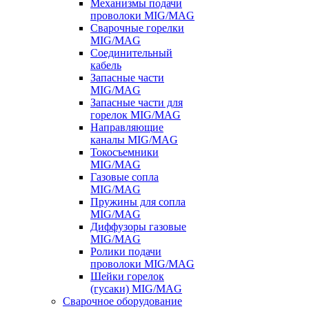
Механизмы подачи
проволоки MIG/MAG
Сварочные горелки
MIG/MAG
Соединительный
кабель
Запасные части
MIG/MAG
Запасные части для
горелок MIG/MAG
Направляющие
каналы MIG/MAG
Токосъемники
MIG/MAG
Газовые сопла
MIG/MAG
Пружины для сопла
MIG/MAG
Диффузоры газовые
MIG/MAG
Ролики подачи
проволоки MIG/MAG
Шейки горелок
(гусаки) MIG/MAG
Сварочное оборудование