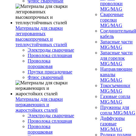
Флюс сварочный
проволоки
MIG/MAG
Сварочные
горелки
MIG/MAG
Материалы для сварки
Соединительны
легированных
кабель
высокопрочных и
Запасные части
теплоустойчивых сталей
MIG/MAG
Электроды сварочные
Запасные части
Проволока сплошная
для горелок
Проволока
MIG/MAG
порошковая
Направляющие
Прутки присадочные
каналы
Флюс сварочный
MIG/MAG
Токосъемники
MIG/MAG
Газовые сопла
Материалы для сварки
MIG/MAG
нержавеющих и
Пружины для
жаростойких сталей
сопла MIG/MAG
Электроды сварочные
Диффузоры
Проволока сплошная
газовые
Проволока
MIG/MAG
порошковая
Ролики подачи