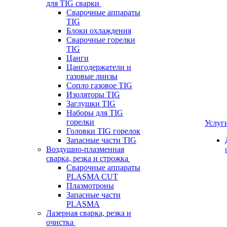
для TIG сварки
Сварочные аппараты
TIG
Блоки охлаждения
Сварочные горелки
TIG
Цанги
Цангодержатели и
газовые линзы
Сопло газовое TIG
Изоляторы TIG
Заглушки TIG
Наборы для TIG
горелки
Услуг
Головки TIG горелок
Запасные части TIG
Воздушно-плазменная
сварка, резка и строжка
Сварочные аппараты
PLASMA CUT
Плазмотроны
Запасные части
PLASMA
Лазерная сварка, резка и
очистка