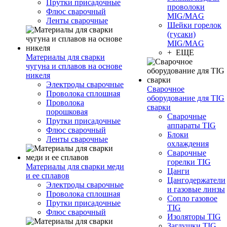
Прутки присадочные
проволоки
Флюс сварочный
MIG/MAG
Ленты сварочные
Шейки горелок
(гусаки)
MIG/MAG
+ ЕЩЕ
Материалы для сварки
чугуна и сплавов на основе
никеля
Электроды сварочные
Сварочное
Проволока сплошная
оборудование для TIG
Проволока
сварки
порошковая
Сварочные
Прутки присадочные
аппараты TIG
Флюс сварочный
Блоки
Ленты сварочные
охлаждения
Сварочные
горелки TIG
Материалы для сварки меди
Цанги
и ее сплавов
Цангодержатели
Электроды сварочные
и газовые линзы
Проволока сплошная
Сопло газовое
Прутки присадочные
TIG
Флюс сварочный
Изоляторы TIG
Заглушки TIG