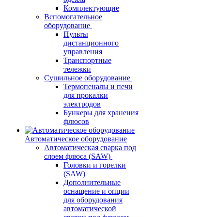
Комплектующие
Вспомогательное
оборудование
Пульты
дистанционного
управления
Транспортные
тележки
Сушильное оборудование
Термопеналы и печи
для прокалки
электродов
Бункеры для хранения
флюсов
Автоматическое оборудование
Автоматическая сварка под
слоем флюса (SAW)
Головки и горелки
(SAW)
Дополнительные
оснащение и опции
для оборудования
автоматической