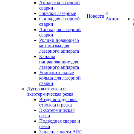
Аппараты лазерной
сварки
Горелки лазерные
Новости
Сопла для лазерной
Акции
сварки
Линзы для лазерной
сварки
Ролики подающего
механизма для
лазерного аппарата
Каналы
направляющие для
лазерного аппарата
Уплотнительные
кольца для лазерной
сварки
Дуговая строжка и
экзотермическая резка
Воздушно-дуговая
строжка и резка
Экзотермическая
резка
Подводная сварка и
резка
Запасные части ARC