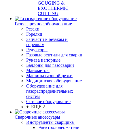
GOUGING &
EXOTHERMIC
CUTTING
Газосварочное оборудование
Резаки
Горелки
Запчасти к резакам и
горелкам
Редукторы
Газовые вентили для сварки
Рукава напорные
Баллоны для газосварки
Манометры
Машины газовой резки
Медицинское оборудование
Оборудование для
газораспределительных
систем
Сетевое оборудование
+ ЕЩЕ 2
Сварочные аксессуары
Инструменты сварщика
Электрододержатели