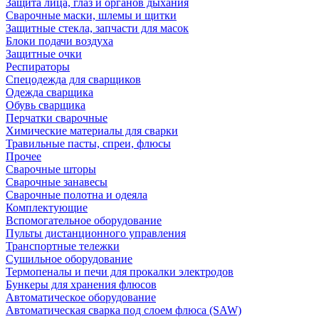
Защита лица, глаз и органов дыхания
Сварочные маски, шлемы и щитки
Защитные стекла, запчасти для масок
Блоки подачи воздуха
Защитные очки
Респираторы
Спецодежда для сварщиков
Одежда сварщика
Обувь сварщика
Перчатки сварочные
Химические материалы для сварки
Травильные пасты, спреи, флюсы
Прочее
Сварочные шторы
Сварочные занавесы
Сварочные полотна и одеяла
Комплектующие
Вспомогательное оборудование
Пульты дистанционного управления
Транспортные тележки
Сушильное оборудование
Термопеналы и печи для прокалки электродов
Бункеры для хранения флюсов
Автоматическое оборудование
Автоматическая сварка под слоем флюса (SAW)