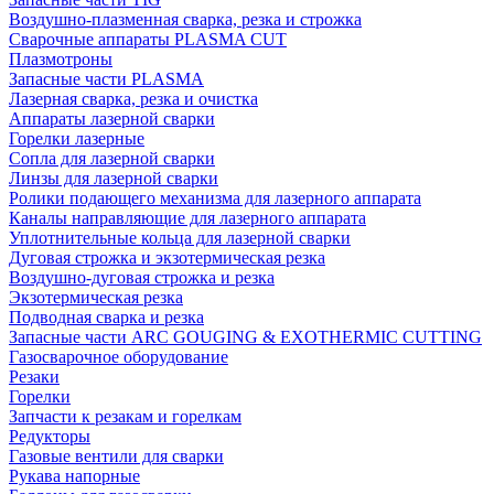
Воздушно-плазменная сварка, резка и строжка
Сварочные аппараты PLASMA CUT
Плазмотроны
Запасные части PLASMA
Лазерная сварка, резка и очистка
Аппараты лазерной сварки
Горелки лазерные
Сопла для лазерной сварки
Линзы для лазерной сварки
Ролики подающего механизма для лазерного аппарата
Каналы направляющие для лазерного аппарата
Уплотнительные кольца для лазерной сварки
Дуговая строжка и экзотермическая резка
Воздушно-дуговая строжка и резка
Экзотермическая резка
Подводная сварка и резка
Запасные части ARC GOUGING & EXOTHERMIC CUTTING
Газосварочное оборудование
Резаки
Горелки
Запчасти к резакам и горелкам
Редукторы
Газовые вентили для сварки
Рукава напорные