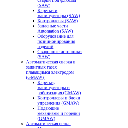
сварки под флюсом
(SAW)
Каретки и
манипуляторы (SAW)
Контроллеры (SAW)
Запасные части
Automation (SAW)
Оборудование для
позиционирования
изделий
Сварочные источники
(SAW)
Автоматическая сварка в
защитных газах
плавящимся электродом
(GMAW)
Каретки,
манипуляторы и
роботизация (GMAW)
Контроллеры и блоки
управления (GMAW)
Подающие
механизмы и горелки
(GMAW)
Автоматическая резка