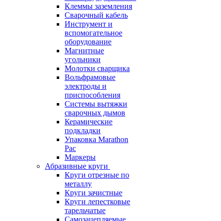
Клеммы заземления
Сварочный кабель
Инструмент и
вспомогательное
оборудование
Магнитные
угольники
Молотки сварщика
Вольфрамовые
электроды и
приспособления
Системы вытяжки
сварочных дымов
Керамические
подкладки
Упаковка Marathon
Pac
Маркеры
Абразивные круги
Круги отрезные по
металлу
Круги зачистные
Круги лепестковые
тарельчатые
Самозацепляемые