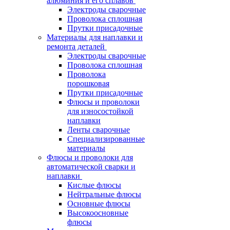
алюминия и его сплавов
Электроды сварочные
Проволока сплошная
Прутки присадочные
Материалы для наплавки и
ремонта деталей
Электроды сварочные
Проволока сплошная
Проволока
порошковая
Прутки присадочные
Флюсы и проволоки
для износостойкой
наплавки
Ленты сварочные
Специализированные
материалы
Флюсы и проволоки для
автоматической сварки и
наплавки
Кислые флюсы
Нейтральные флюсы
Основные флюсы
Высокоосновные
флюсы