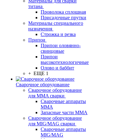
Материалы для сварки
титана
Проволока сплошная
Присадочные прутки
Материалы специального
назначения
Строжка и резка
Припои
Припои оловянно-
свинцовые
Припои
высокотехнологичные
Олово и баббит
+ ЕЩЕ 1
Сварочное оборудование
Сварочное оборудование
для MMA сварки
Сварочные аппараты
MMA
Запасные части MMA
Сварочное оборудование
для MIG/MAG сварки
Сварочные аппараты
MIG/MAG