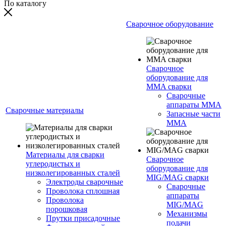
По каталогу
Сварочное оборудование
Сварочное
оборудование для
MMA сварки
Сварочные
аппараты MMA
Сварочные материалы
Запасные части
MMA
Материалы для сварки
Сварочное
углеродистых и
оборудование для
низколегированных сталей
MIG/MAG сварки
Электроды сварочные
Сварочные
Проволока сплошная
аппараты
Проволока
MIG/MAG
порошковая
Механизмы
Прутки присадочные
подачи