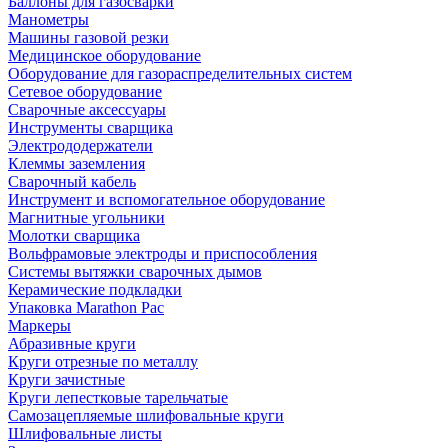
Баллоны для газосварки
Манометры
Машины газовой резки
Медицинское оборудование
Оборудование для газораспределительных систем
Сетевое оборудование
Сварочные аксессуары
Инструменты сварщика
Электрододержатели
Клеммы заземления
Сварочный кабель
Инструмент и вспомогательное оборудование
Магнитные угольники
Молотки сварщика
Вольфрамовые электроды и приспособления
Системы вытяжки сварочных дымов
Керамические подкладки
Упаковка Marathon Pac
Маркеры
Абразивные круги
Круги отрезные по металлу
Круги зачистные
Круги лепестковые тарельчатые
Самозацепляемые шлифовальные круги
Шлифовальные листы