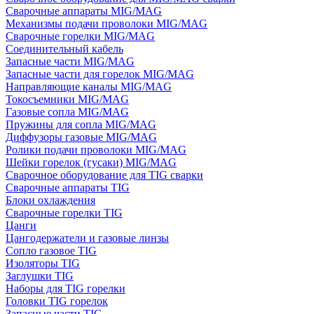
Сварочные аппараты MIG/MAG
Механизмы подачи проволоки MIG/MAG
Сварочные горелки MIG/MAG
Соединительный кабель
Запасные части MIG/MAG
Запасные части для горелок MIG/MAG
Направляющие каналы MIG/MAG
Токосъемники MIG/MAG
Газовые сопла MIG/MAG
Пружины для сопла MIG/MAG
Диффузоры газовые MIG/MAG
Ролики подачи проволоки MIG/MAG
Шейки горелок (гусаки) MIG/MAG
Сварочное оборудование для TIG сварки
Сварочные аппараты TIG
Блоки охлаждения
Сварочные горелки TIG
Цанги
Цангодержатели и газовые линзы
Сопло газовое TIG
Изоляторы TIG
Заглушки TIG
Наборы для TIG горелки
Головки TIG горелок
Запасные части TIG