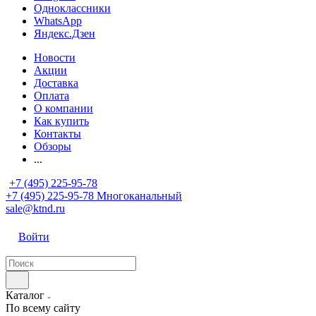
Одноклассники
WhatsApp
Яндекс.Дзен
Новости
Акции
Доставка
Оплата
О компании
Как купить
Контакты
Обзоры
...
+7 (495) 225-95-78
+7 (495) 225-95-78
Многоканальный
sale@ktnd.ru
Войти
Каталог
По всему сайту