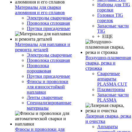
Наборы для TIG
Материалы для сварки
горелки
алюминия и его сплавов
Головки TIG
Электроды сварочные
горелок
Проволока сплошная
Запасные части
Прутки присадочные
TIG
+ ЕЩЕ
Материалы для наплавки и
ремонта деталей
Электроды сварочные
Воздушно-плазменная
Проволока сплошная
сварка, резка и
Проволока
строжка
порошковая
Сварочные
Прутки присадочные
аппараты
Флюсы и проволоки
PLASMA CUT
для износостойкой
Плазмотроны
наплавки
Запасные части
Ленты сварочные
PLASMA
Специализированные
материалы
Лазерная сварка, резка
и очистка
Аппараты
Флюсы и проволоки для
лазерной сварки