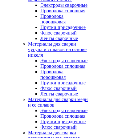
Электроды сварочные
Проволока сплошная
Проволока
порошковая
Прутки присадочные
Флюс сварочный
Ленты сварочные
Материалы для сварки
чугуна и сплавов на основе
никеля
Электроды сварочные
Проволока сплошная
Проволока
порошковая
Прутки присадочные
Флюс сварочный
Ленты сварочные
Материалы для сварки меди
и ее сплавов
Электроды сварочные
Проволока сплошная
Прутки присадочные
Флюс сварочный
Материалы для сварки