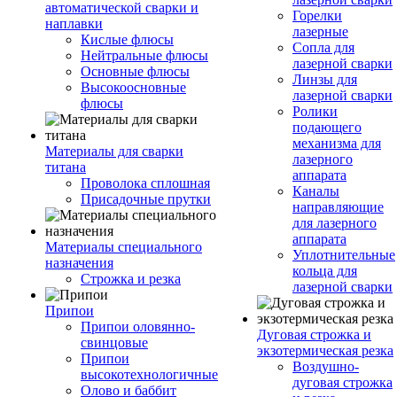
автоматической сварки и
Горелки
наплавки
лазерные
Кислые флюсы
Сопла для
Нейтральные флюсы
лазерной сварки
Основные флюсы
Линзы для
Высокоосновные
лазерной сварки
флюсы
Ролики
подающего
механизма для
Материалы для сварки
лазерного
титана
аппарата
Проволока сплошная
Каналы
Присадочные прутки
направляющие
для лазерного
аппарата
Материалы специального
Уплотнительные
назначения
кольца для
Строжка и резка
лазерной сварки
Припои
Припои оловянно-
Дуговая строжка и
свинцовые
экзотермическая резка
Припои
Воздушно-
высокотехнологичные
дуговая строжка
Олово и баббит