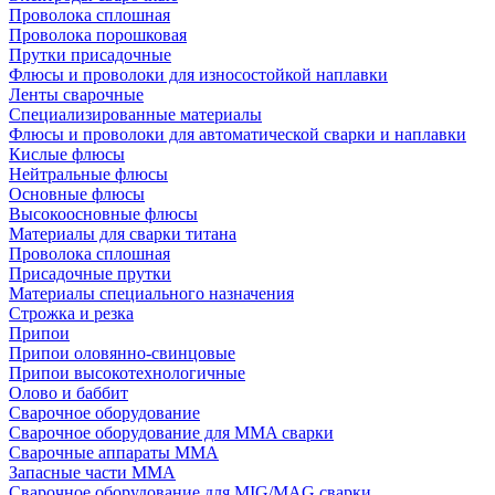
Проволока сплошная
Проволока порошковая
Прутки присадочные
Флюсы и проволоки для износостойкой наплавки
Ленты сварочные
Специализированные материалы
Флюсы и проволоки для автоматической сварки и наплавки
Кислые флюсы
Нейтральные флюсы
Основные флюсы
Высокоосновные флюсы
Материалы для сварки титана
Проволока сплошная
Присадочные прутки
Материалы специального назначения
Строжка и резка
Припои
Припои оловянно-свинцовые
Припои высокотехнологичные
Олово и баббит
Сварочное оборудование
Сварочное оборудование для MMA сварки
Сварочные аппараты MMA
Запасные части MMA
Сварочное оборудование для MIG/MAG сварки