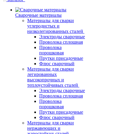
Сварочные материалы
Материалы для сварки
углеродистых и
низколегированных сталей
Электроды сварочные
Проволока сплошная
Проволока
порошковая
Прутки присадочные
Флюс сварочный
Материалы для сварки
легированных
высокопрочных и
теплоустойчивых сталей
Электроды сварочные
Проволока сплошная
Проволока
порошковая
Прутки присадочные
Флюс сварочный
Материалы для сварки
нержавеющих и
жаростойких сталей