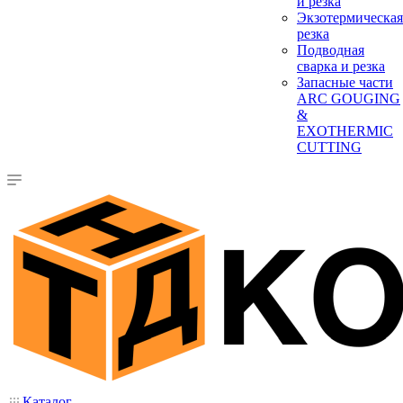
и резка
Экзотермическая
резка
Подводная
сварка и резка
Запасные части
ARC GOUGING
&
EXOTHERMIC
CUTTING
Каталог