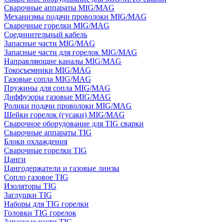
Сварочные аппараты MIG/MAG
Механизмы подачи проволоки MIG/MAG
Сварочные горелки MIG/MAG
Соединительный кабель
Запасные части MIG/MAG
Запасные части для горелок MIG/MAG
Направляющие каналы MIG/MAG
Токосъемники MIG/MAG
Газовые сопла MIG/MAG
Пружины для сопла MIG/MAG
Диффузоры газовые MIG/MAG
Ролики подачи проволоки MIG/MAG
Шейки горелок (гусаки) MIG/MAG
Сварочное оборудование для TIG сварки
Сварочные аппараты TIG
Блоки охлаждения
Сварочные горелки TIG
Цанги
Цангодержатели и газовые линзы
Сопло газовое TIG
Изоляторы TIG
Заглушки TIG
Наборы для TIG горелки
Головки TIG горелок
Запасные части TIG