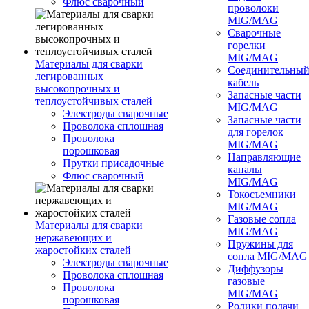
Флюс сварочный
проволоки
MIG/MAG
Сварочные
горелки
MIG/MAG
Материалы для сварки
Соединительны
легированных
кабель
высокопрочных и
Запасные части
теплоустойчивых сталей
MIG/MAG
Электроды сварочные
Запасные части
Проволока сплошная
для горелок
Проволока
MIG/MAG
порошковая
Направляющие
Прутки присадочные
каналы
Флюс сварочный
MIG/MAG
Токосъемники
MIG/MAG
Газовые сопла
Материалы для сварки
MIG/MAG
нержавеющих и
Пружины для
жаростойких сталей
сопла MIG/MAG
Электроды сварочные
Диффузоры
Проволока сплошная
газовые
Проволока
MIG/MAG
порошковая
Ролики подачи