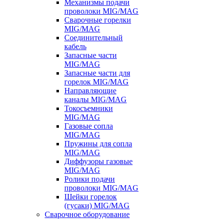
Механизмы подачи
проволоки MIG/MAG
Сварочные горелки
MIG/MAG
Соединительный
кабель
Запасные части
MIG/MAG
Запасные части для
горелок MIG/MAG
Направляющие
каналы MIG/MAG
Токосъемники
MIG/MAG
Газовые сопла
MIG/MAG
Пружины для сопла
MIG/MAG
Диффузоры газовые
MIG/MAG
Ролики подачи
проволоки MIG/MAG
Шейки горелок
(гусаки) MIG/MAG
Сварочное оборудование