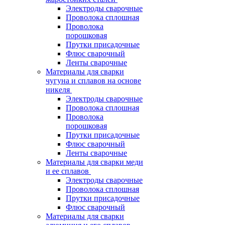
Электроды сварочные
Проволока сплошная
Проволока
порошковая
Прутки присадочные
Флюс сварочный
Ленты сварочные
Материалы для сварки
чугуна и сплавов на основе
никеля
Электроды сварочные
Проволока сплошная
Проволока
порошковая
Прутки присадочные
Флюс сварочный
Ленты сварочные
Материалы для сварки меди
и ее сплавов
Электроды сварочные
Проволока сплошная
Прутки присадочные
Флюс сварочный
Материалы для сварки