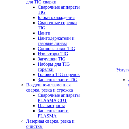
для TIG сварки
Сварочные аппараты
TIG
Блоки охлаждения
Сварочные горелки
TIG
Цанги
Цангодержатели и
газовые линзы
Сопло газовое TIG
Изоляторы TIG
Заглушки TIG
Наборы для TIG
горелки
Услуг
Головки TIG горелок
Запасные части TIG
Воздушно-плазменная
сварка, резка и строжка
Сварочные аппараты
PLASMA CUT
Плазмотроны
Запасные части
PLASMA
Лазерная сварка, резка и
очистка