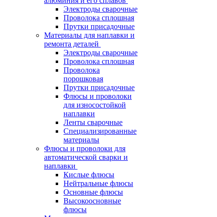
алюминия и его сплавов
Электроды сварочные
Проволока сплошная
Прутки присадочные
Материалы для наплавки и
ремонта деталей
Электроды сварочные
Проволока сплошная
Проволока
порошковая
Прутки присадочные
Флюсы и проволоки
для износостойкой
наплавки
Ленты сварочные
Специализированные
материалы
Флюсы и проволоки для
автоматической сварки и
наплавки
Кислые флюсы
Нейтральные флюсы
Основные флюсы
Высокоосновные
флюсы