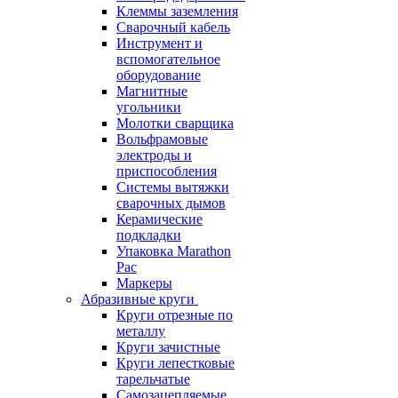
Клеммы заземления
Сварочный кабель
Инструмент и
вспомогательное
оборудование
Магнитные
угольники
Молотки сварщика
Вольфрамовые
электроды и
приспособления
Системы вытяжки
сварочных дымов
Керамические
подкладки
Упаковка Marathon
Pac
Маркеры
Абразивные круги
Круги отрезные по
металлу
Круги зачистные
Круги лепестковые
тарельчатые
Самозацепляемые