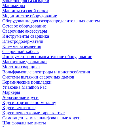
Баллоны для газосварки
Манометры
Машины газовой резки
Медицинское оборудование
Оборудование для газораспределительных систем
Сетевое оборудование
Сварочные аксессуары
Инструменты сварщика
Электрододержатели
Клеммы заземления
Сварочный кабель
Инструмент и вспомогательное оборудование
Магнитные угольники
Молотки сварщика
Вольфрамовые электроды и приспособления
Системы вытяжки сварочных дымов
Керамические подкладки
Упаковка Marathon Pac
Маркеры
Абразивные круги
Круги отрезные по металлу
Круги зачистные
Круги лепестковые тарельчатые
Самозацепляемые шлифовальные круги
Шлифовальные листы