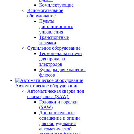
Комплектующие
Вспомогательное
оборудование
Пульты
дистанционного
управления
Транспортные
тележки
Сушильное оборудование
Термопеналы и печи
для прокалки
электродов
Бункеры для хранения
флюсов
Автоматическое оборудование
Автоматическая сварка под
слоем флюса (SAW)
Головки и горелки
(SAW)
Дополнительные
оснащение и опции
для оборудования
автоматической