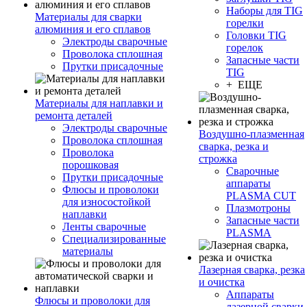
Наборы для TIG
Материалы для сварки
горелки
алюминия и его сплавов
Головки TIG
Электроды сварочные
горелок
Проволока сплошная
Запасные части
Прутки присадочные
TIG
+ ЕЩЕ
Материалы для наплавки и
ремонта деталей
Электроды сварочные
Воздушно-плазменная
Проволока сплошная
сварка, резка и
Проволока
строжка
порошковая
Сварочные
Прутки присадочные
аппараты
Флюсы и проволоки
PLASMA CUT
для износостойкой
Плазмотроны
наплавки
Запасные части
Ленты сварочные
PLASMA
Специализированные
материалы
Лазерная сварка, резка
и очистка
Аппараты
Флюсы и проволоки для
лазерной сварки