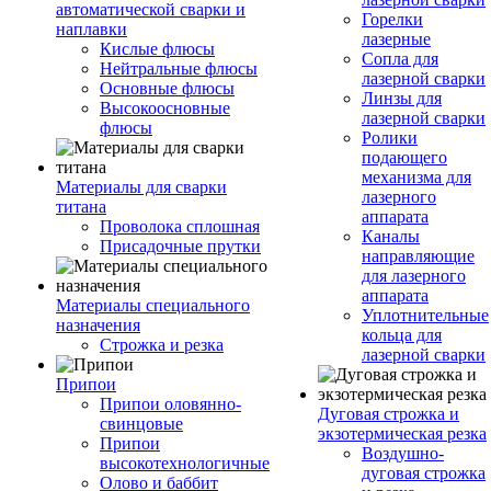
автоматической сварки и
Горелки
наплавки
лазерные
Кислые флюсы
Сопла для
Нейтральные флюсы
лазерной сварки
Основные флюсы
Линзы для
Высокоосновные
лазерной сварки
флюсы
Ролики
подающего
механизма для
Материалы для сварки
лазерного
титана
аппарата
Проволока сплошная
Каналы
Присадочные прутки
направляющие
для лазерного
аппарата
Материалы специального
Уплотнительные
назначения
кольца для
Строжка и резка
лазерной сварки
Припои
Припои оловянно-
Дуговая строжка и
свинцовые
экзотермическая резка
Припои
Воздушно-
высокотехнологичные
дуговая строжка
Олово и баббит