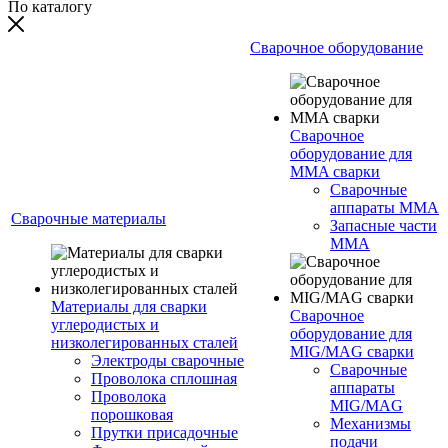
По каталогу
Сварочное оборудование
Сварочное
оборудование для
MMA сварки
Сварочные
аппараты MMA
Сварочные материалы
Запасные части
MMA
Материалы для сварки
Сварочное
углеродистых и
оборудование для
низколегированных сталей
MIG/MAG сварки
Электроды сварочные
Сварочные
Проволока сплошная
аппараты
Проволока
MIG/MAG
порошковая
Механизмы
Прутки присадочные
подачи