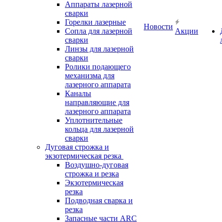
Аппараты лазерной
сварки
Горелки лазерные
Новости
Сопла для лазерной
Акции
сварки
Линзы для лазерной
сварки
Ролики подающего
механизма для
лазерного аппарата
Каналы
направляющие для
лазерного аппарата
Уплотнительные
кольца для лазерной
сварки
Дуговая строжка и
экзотермическая резка
Воздушно-дуговая
строжка и резка
Экзотермическая
резка
Подводная сварка и
резка
Запасные части ARC