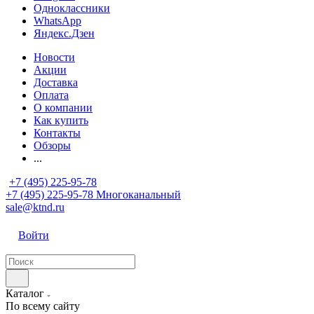
Одноклассники
WhatsApp
Яндекс.Дзен
Новости
Акции
Доставка
Оплата
О компании
Как купить
Контакты
Обзоры
...
+7 (495) 225-95-78
+7 (495) 225-95-78
Многоканальный
sale@ktnd.ru
Войти
Каталог
По всему сайту