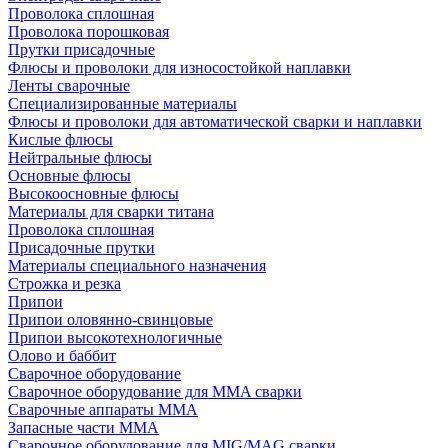
Проволока сплошная
Проволока порошковая
Прутки присадочные
Флюсы и проволоки для износостойкой наплавки
Ленты сварочные
Специализированные материалы
Флюсы и проволоки для автоматической сварки и наплавки
Кислые флюсы
Нейтральные флюсы
Основные флюсы
Высокоосновные флюсы
Материалы для сварки титана
Проволока сплошная
Присадочные прутки
Материалы специального назначения
Строжка и резка
Припои
Припои оловянно-свинцовые
Припои высокотехнологичные
Олово и баббит
Сварочное оборудование
Сварочное оборудование для MMA сварки
Сварочные аппараты MMA
Запасные части MMA
Сварочное оборудование для MIG/MAG сварки