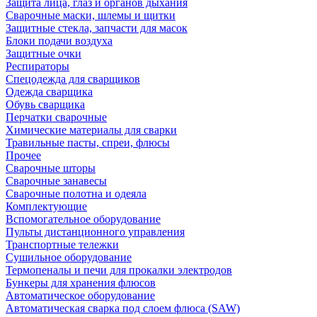
Защита лица, глаз и органов дыхания
Сварочные маски, шлемы и щитки
Защитные стекла, запчасти для масок
Блоки подачи воздуха
Защитные очки
Респираторы
Спецодежда для сварщиков
Одежда сварщика
Обувь сварщика
Перчатки сварочные
Химические материалы для сварки
Травильные пасты, спреи, флюсы
Прочее
Сварочные шторы
Сварочные занавесы
Сварочные полотна и одеяла
Комплектующие
Вспомогательное оборудование
Пульты дистанционного управления
Транспортные тележки
Сушильное оборудование
Термопеналы и печи для прокалки электродов
Бункеры для хранения флюсов
Автоматическое оборудование
Автоматическая сварка под слоем флюса (SAW)