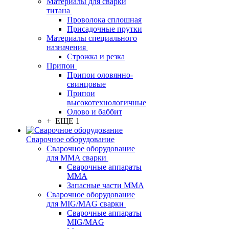
Материалы для сварки
титана
Проволока сплошная
Присадочные прутки
Материалы специального
назначения
Строжка и резка
Припои
Припои оловянно-
свинцовые
Припои
высокотехнологичные
Олово и баббит
+ ЕЩЕ 1
Сварочное оборудование
Сварочное оборудование
для MMA сварки
Сварочные аппараты
MMA
Запасные части MMA
Сварочное оборудование
для MIG/MAG сварки
Сварочные аппараты
MIG/MAG