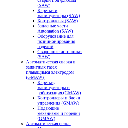
сварки под флюсом
(SAW)
Каретки и
манипуляторы (SAW)
Контроллеры (SAW)
Запасные части
Automation (SAW)
Оборудование для
позиционирования
изделий
Сварочные источники
(SAW)
Автоматическая сварка в
защитных газах
плавящимся электродом
(GMAW)
Каретки,
манипуляторы и
роботизация (GMAW)
Контроллеры и блоки
управления (GMAW)
Подающие
механизмы и горелки
(GMAW)
Автоматическая резка