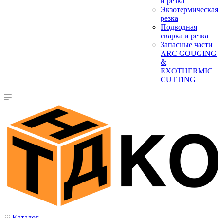
и резка
Экзотермическая
резка
Подводная
сварка и резка
Запасные части
ARC GOUGING
&
EXOTHERMIC
CUTTING
Каталог