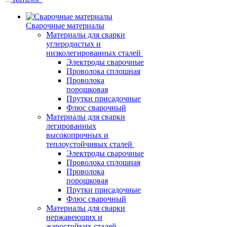
Сварочные материалы
Материалы для сварки
углеродистых и
низколегированных сталей
Электроды сварочные
Проволока сплошная
Проволока
порошковая
Прутки присадочные
Флюс сварочный
Материалы для сварки
легированных
высокопрочных и
теплоустойчивых сталей
Электроды сварочные
Проволока сплошная
Проволока
порошковая
Прутки присадочные
Флюс сварочный
Материалы для сварки
нержавеющих и
жаростойких сталей