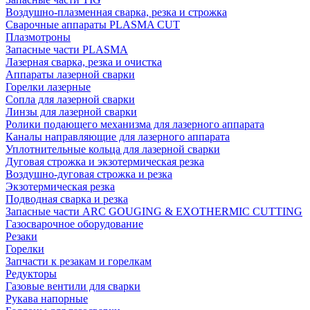
Воздушно-плазменная сварка, резка и строжка
Сварочные аппараты PLASMA CUT
Плазмотроны
Запасные части PLASMA
Лазерная сварка, резка и очистка
Аппараты лазерной сварки
Горелки лазерные
Сопла для лазерной сварки
Линзы для лазерной сварки
Ролики подающего механизма для лазерного аппарата
Каналы направляющие для лазерного аппарата
Уплотнительные кольца для лазерной сварки
Дуговая строжка и экзотермическая резка
Воздушно-дуговая строжка и резка
Экзотермическая резка
Подводная сварка и резка
Запасные части ARC GOUGING & EXOTHERMIC CUTTING
Газосварочное оборудование
Резаки
Горелки
Запчасти к резакам и горелкам
Редукторы
Газовые вентили для сварки
Рукава напорные