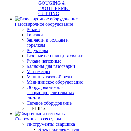
GOUGING &
EXOTHERMIC
CUTTING
Газосварочное оборудование
Резаки
Горелки
Запчасти к резакам и
горелкам
Редукторы
Газовые вентили для сварки
Рукава напорные
Баллоны для газосварки
Манометры
Машины газовой резки
Медицинское оборудование
Оборудование для
газораспределительных
систем
Сетевое оборудование
+ ЕЩЕ 2
Сварочные аксессуары
Инструменты сварщика
Электрододержатели