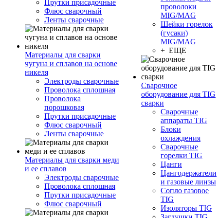
Прутки присадочные
проволоки
Флюс сварочный
MIG/MAG
Ленты сварочные
Шейки горелок
(гусаки)
MIG/MAG
+ ЕЩЕ
Материалы для сварки
чугуна и сплавов на основе
никеля
Электроды сварочные
Сварочное
Проволока сплошная
оборудование для TIG
Проволока
сварки
порошковая
Сварочные
Прутки присадочные
аппараты TIG
Флюс сварочный
Блоки
Ленты сварочные
охлаждения
Сварочные
горелки TIG
Материалы для сварки меди
Цанги
и ее сплавов
Цангодержатели
Электроды сварочные
и газовые линзы
Проволока сплошная
Сопло газовое
Прутки присадочные
TIG
Флюс сварочный
Изоляторы TIG
Заглушки TIG