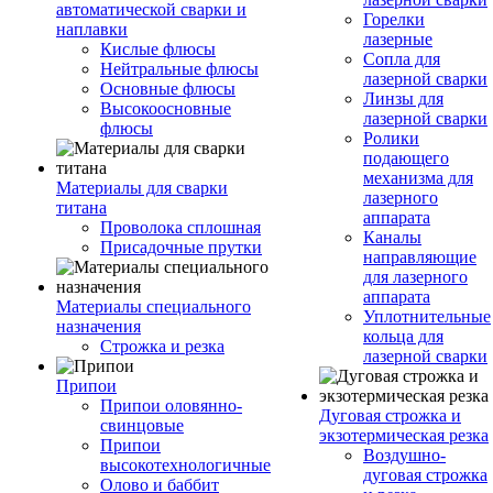
автоматической сварки и
Горелки
наплавки
лазерные
Кислые флюсы
Сопла для
Нейтральные флюсы
лазерной сварки
Основные флюсы
Линзы для
Высокоосновные
лазерной сварки
флюсы
Ролики
подающего
механизма для
Материалы для сварки
лазерного
титана
аппарата
Проволока сплошная
Каналы
Присадочные прутки
направляющие
для лазерного
аппарата
Материалы специального
Уплотнительные
назначения
кольца для
Строжка и резка
лазерной сварки
Припои
Припои оловянно-
Дуговая строжка и
свинцовые
экзотермическая резка
Припои
Воздушно-
высокотехнологичные
дуговая строжка
Олово и баббит