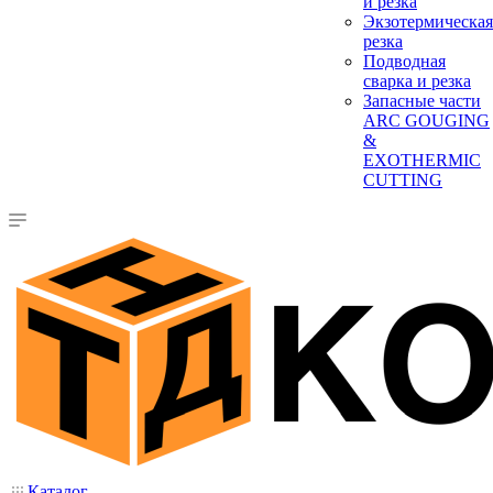
и резка
Экзотермическая
резка
Подводная
сварка и резка
Запасные части
ARC GOUGING
&
EXOTHERMIC
CUTTING
Каталог