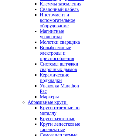
Клеммы заземления
Сварочный кабель
Инструмент и
вспомогательное
оборудование
Магнитные
угольники
Молотки сварщика
Вольфрамовые
электроды и
приспособления
Системы вытяжки
сварочных дымов
Керамические
подкладки
Упаковка Marathon
Pac
Маркеры
Абразивные круги
Круги отрезные по
металлу
Круги зачистные
Круги лепестковые
тарельчатые
Самозацепляемые