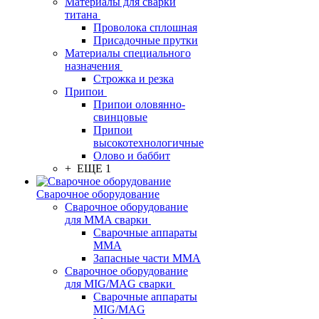
Материалы для сварки
титана
Проволока сплошная
Присадочные прутки
Материалы специального
назначения
Строжка и резка
Припои
Припои оловянно-
свинцовые
Припои
высокотехнологичные
Олово и баббит
+ ЕЩЕ 1
Сварочное оборудование
Сварочное оборудование
для MMA сварки
Сварочные аппараты
MMA
Запасные части MMA
Сварочное оборудование
для MIG/MAG сварки
Сварочные аппараты
MIG/MAG