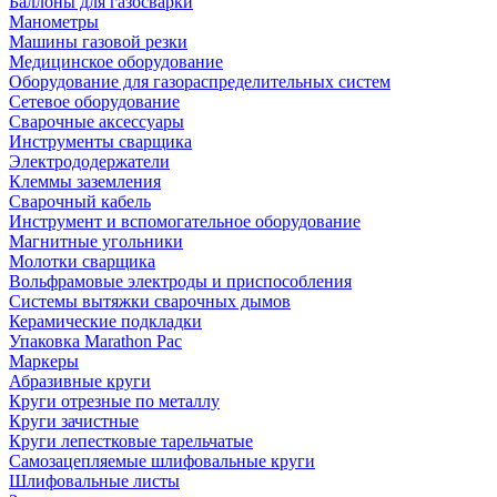
Баллоны для газосварки
Манометры
Машины газовой резки
Медицинское оборудование
Оборудование для газораспределительных систем
Сетевое оборудование
Сварочные аксессуары
Инструменты сварщика
Электрододержатели
Клеммы заземления
Сварочный кабель
Инструмент и вспомогательное оборудование
Магнитные угольники
Молотки сварщика
Вольфрамовые электроды и приспособления
Системы вытяжки сварочных дымов
Керамические подкладки
Упаковка Marathon Pac
Маркеры
Абразивные круги
Круги отрезные по металлу
Круги зачистные
Круги лепестковые тарельчатые
Самозацепляемые шлифовальные круги
Шлифовальные листы