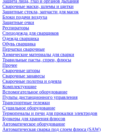
Защита лица, глаз и органов дыхания
Сварочные маски, шлемы и щитки
Защитные стекла, запчасти для масок
Блоки подачи воздуха
Защитные очки
Респираторы
Спецодежда для сварщиков
Одежда сварщика
Обувь сварщика
Перчатки сварочные
Химические материалы для сварки
Травильные пасты, спреи, флюсы
Прочее
Сварочные шторы
Сварочные занавесы
Сварочные полотна и одеяла
Комплектующие
Вспомогательное оборудование
Пульты дистанционного управления
Транспортные тележки
Сушильное оборудование
Термопеналы и печи для прокалки электродов
Бункеры для хранения флюсов
Автоматическое оборудование
Автоматическая сварка под слоем флюса (SAW)