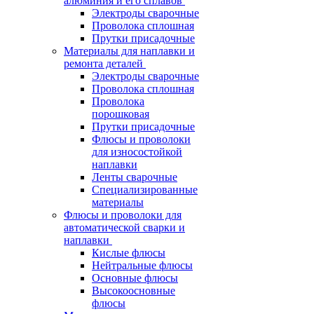
алюминия и его сплавов
Электроды сварочные
Проволока сплошная
Прутки присадочные
Материалы для наплавки и
ремонта деталей
Электроды сварочные
Проволока сплошная
Проволока
порошковая
Прутки присадочные
Флюсы и проволоки
для износостойкой
наплавки
Ленты сварочные
Специализированные
материалы
Флюсы и проволоки для
автоматической сварки и
наплавки
Кислые флюсы
Нейтральные флюсы
Основные флюсы
Высокоосновные
флюсы