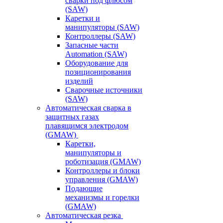
сварки под флюсом
(SAW)
Каретки и
манипуляторы (SAW)
Контроллеры (SAW)
Запасные части
Automation (SAW)
Оборудование для
позиционирования
изделий
Сварочные источники
(SAW)
Автоматическая сварка в
защитных газах
плавящимся электродом
(GMAW)
Каретки,
манипуляторы и
роботизация (GMAW)
Контроллеры и блоки
управления (GMAW)
Подающие
механизмы и горелки
(GMAW)
Автоматическая резка