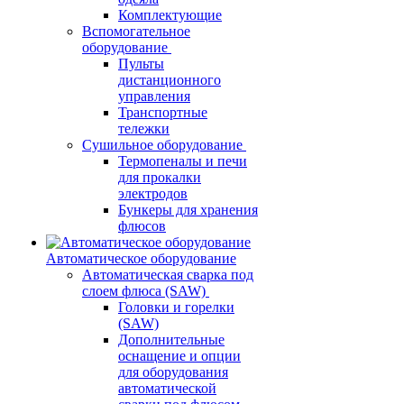
Комплектующие
Вспомогательное
оборудование
Пульты
дистанционного
управления
Транспортные
тележки
Сушильное оборудование
Термопеналы и печи
для прокалки
электродов
Бункеры для хранения
флюсов
Автоматическое оборудование
Автоматическая сварка под
слоем флюса (SAW)
Головки и горелки
(SAW)
Дополнительные
оснащение и опции
для оборудования
автоматической