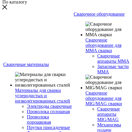
По каталогу
Сварочное оборудование
Сварочное
оборудование для
MMA сварки
Сварочные
аппараты MMA
Сварочные материалы
Запасные части
MMA
Материалы для сварки
Сварочное
углеродистых и
оборудование для
низколегированных сталей
MIG/MAG сварки
Электроды сварочные
Сварочные
Проволока сплошная
аппараты
Проволока
MIG/MAG
порошковая
Механизмы
Прутки присадочные
подачи