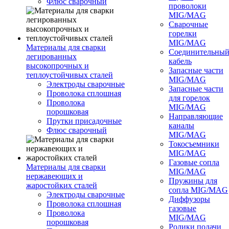
Флюс сварочный
проволоки
MIG/MAG
Сварочные
горелки
MIG/MAG
Материалы для сварки
Соединительны
легированных
кабель
высокопрочных и
Запасные части
теплоустойчивых сталей
MIG/MAG
Электроды сварочные
Запасные части
Проволока сплошная
для горелок
Проволока
MIG/MAG
порошковая
Направляющие
Прутки присадочные
каналы
Флюс сварочный
MIG/MAG
Токосъемники
MIG/MAG
Газовые сопла
Материалы для сварки
MIG/MAG
нержавеющих и
Пружины для
жаростойких сталей
сопла MIG/MAG
Электроды сварочные
Диффузоры
Проволока сплошная
газовые
Проволока
MIG/MAG
порошковая
Ролики подачи