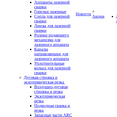
Аппараты лазерной
сварки
Горелки лазерные
Новости
Сопла для лазерной
Акции
сварки
Линзы для лазерной
сварки
Ролики подающего
механизма для
лазерного аппарата
Каналы
направляющие для
лазерного аппарата
Уплотнительные
кольца для лазерной
сварки
Дуговая строжка и
экзотермическая резка
Воздушно-дуговая
строжка и резка
Экзотермическая
резка
Подводная сварка и
резка
Запасные части ARC