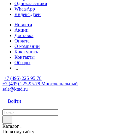
Одноклассники
WhatsApp
Яндекс.Дзен
Новости
Акции
Доставка
Оплата
О компании
Как купить
Контакты
Обзоры
...
+7 (495) 225-95-78
+7 (495) 225-95-78
Многоканальный
sale@ktnd.ru
Войти
Каталог
По всему сайту