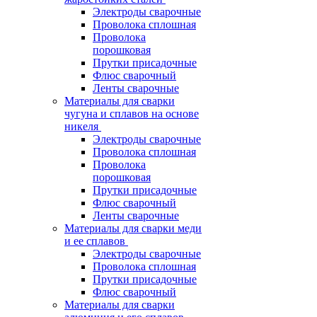
Электроды сварочные
Проволока сплошная
Проволока
порошковая
Прутки присадочные
Флюс сварочный
Ленты сварочные
Материалы для сварки
чугуна и сплавов на основе
никеля
Электроды сварочные
Проволока сплошная
Проволока
порошковая
Прутки присадочные
Флюс сварочный
Ленты сварочные
Материалы для сварки меди
и ее сплавов
Электроды сварочные
Проволока сплошная
Прутки присадочные
Флюс сварочный
Материалы для сварки