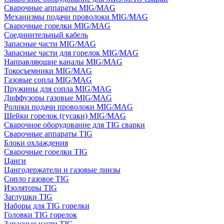
Сварочные аппараты MIG/MAG
Механизмы подачи проволоки MIG/MAG
Сварочные горелки MIG/MAG
Соединительный кабель
Запасные части MIG/MAG
Запасные части для горелок MIG/MAG
Направляющие каналы MIG/MAG
Токосъемники MIG/MAG
Газовые сопла MIG/MAG
Пружины для сопла MIG/MAG
Диффузоры газовые MIG/MAG
Ролики подачи проволоки MIG/MAG
Шейки горелок (гусаки) MIG/MAG
Сварочное оборудование для TIG сварки
Сварочные аппараты TIG
Блоки охлаждения
Сварочные горелки TIG
Цанги
Цангодержатели и газовые линзы
Сопло газовое TIG
Изоляторы TIG
Заглушки TIG
Наборы для TIG горелки
Головки TIG горелок
Запасные части TIG