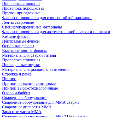
Проволока сплошная
Проволока порошковая
Прутки присадочные
Флюсы и проволоки для износостойкой наплавки
Ленты сварочные
Специализированные материалы
Флюсы и проволоки для автоматической сварки и наплавки
Кислые флюсы
Нейтральные флюсы
Основные флюсы
Высокоосновные флюсы
Материалы для сварки титана
Проволока сплошная
Присадочные прутки
Материалы специального назначения
Строжка и резка
Припои
Припои оловянно-свинцовые
Припои высокотехнологичные
Олово и баббит
Сварочное оборудование
Сварочное оборудование для MMA сварки
Сварочные аппараты MMA
Запасные части MMA
Сварочное оборудование для MIG/MAG сварки