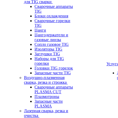
для TIG сварки
Сварочные аппараты
TIG
Блоки охлаждения
Сварочные горелки
TIG
Цанги
Цангодержатели и
газовые линзы
Сопло газовое TIG
Изоляторы TIG
Заглушки TIG
Наборы для TIG
горелки
Услуг
Головки TIG горелок
Запасные части TIG
Воздушно-плазменная
сварка, резка и строжка
Сварочные аппараты
PLASMA CUT
Плазмотроны
Запасные части
PLASMA
Лазерная сварка, резка и
очистка