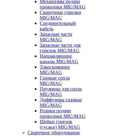
Механизмы подачи
проволоки MIG/MAG
Сварочные горелки
MIG/MAG
Соединительный
кабель
Запасные части
MIG/MAG
Запасные части для
горелок MIG/MAG
Направляющие
каналы MIG/MAG
Токосъемники
MIG/MAG
Газовые сопла
MIG/MAG
Пружины для сопла
MIG/MAG
Диффузоры газовые
MIG/MAG
Ролики подачи
проволоки MIG/MAG
Шейки горелок
(гусаки) MIG/MAG
Сварочное оборудование