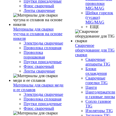
Прутки присадочные
проволоки
Флюс сварочный
MIG/MAG
Ленты сварочные
Шейки горелок
(гусаки)
MIG/MAG
+ ЕЩЕ
Материалы для сварки
чугуна и сплавов на основе
никеля
Электроды сварочные
Сварочное
Проволока сплошная
оборудование для TIG
Проволока
сварки
порошковая
Сварочные
Прутки присадочные
аппараты TIG
Флюс сварочный
Блоки
Ленты сварочные
охлаждения
Сварочные
горелки TIG
Материалы для сварки меди
Цанги
и ее сплавов
Цангодержатели
Электроды сварочные
и газовые линзы
Проволока сплошная
Сопло газовое
Прутки присадочные
TIG
Флюс сварочный
Изоляторы TIG
Заглушки TIG