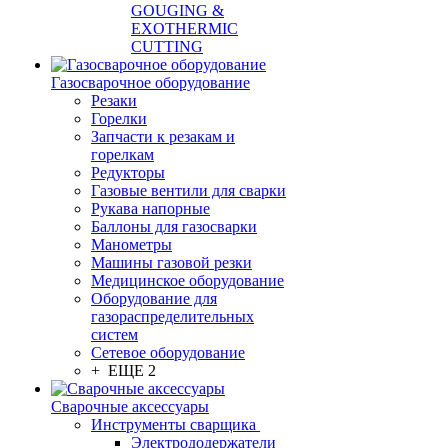
GOUGING &
EXOTHERMIC
CUTTING
Газосварочное оборудование
Резаки
Горелки
Запчасти к резакам и
горелкам
Редукторы
Газовые вентили для сварки
Рукава напорные
Баллоны для газосварки
Манометры
Машины газовой резки
Медицинское оборудование
Оборудование для
газораспределительных
систем
Сетевое оборудование
+ ЕЩЕ 2
Сварочные аксессуары
Инструменты сварщика
Электрододержатели