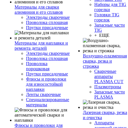
Наборы для TIG
Материалы для сварки
горелки
алюминия и его сплавов
Головки TIG
Электроды сварочные
горелок
Проволока сплошная
Запасные части
Прутки присадочные
TIG
+ ЕЩЕ
Материалы для наплавки и
ремонта деталей
Электроды сварочные
Воздушно-плазменная
Проволока сплошная
сварка, резка и
Проволока
строжка
порошковая
Сварочные
Прутки присадочные
аппараты
Флюсы и проволоки
PLASMA CUT
для износостойкой
Плазмотроны
наплавки
Запасные части
Ленты сварочные
PLASMA
Специализированные
материалы
Лазерная сварка, резка
и очистка
Аппараты
Флюсы и проволоки для
лазерной сварки