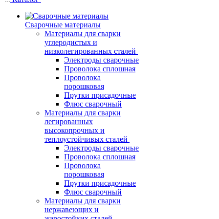
Сварочные материалы
Материалы для сварки
углеродистых и
низколегированных сталей
Электроды сварочные
Проволока сплошная
Проволока
порошковая
Прутки присадочные
Флюс сварочный
Материалы для сварки
легированных
высокопрочных и
теплоустойчивых сталей
Электроды сварочные
Проволока сплошная
Проволока
порошковая
Прутки присадочные
Флюс сварочный
Материалы для сварки
нержавеющих и
жаростойких сталей