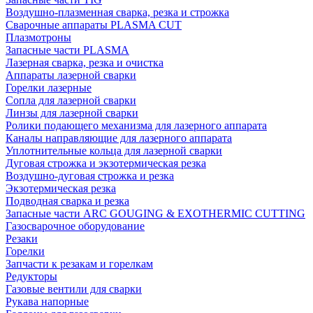
Воздушно-плазменная сварка, резка и строжка
Сварочные аппараты PLASMA CUT
Плазмотроны
Запасные части PLASMA
Лазерная сварка, резка и очистка
Аппараты лазерной сварки
Горелки лазерные
Сопла для лазерной сварки
Линзы для лазерной сварки
Ролики подающего механизма для лазерного аппарата
Каналы направляющие для лазерного аппарата
Уплотнительные кольца для лазерной сварки
Дуговая строжка и экзотермическая резка
Воздушно-дуговая строжка и резка
Экзотермическая резка
Подводная сварка и резка
Запасные части ARC GOUGING & EXOTHERMIC CUTTING
Газосварочное оборудование
Резаки
Горелки
Запчасти к резакам и горелкам
Редукторы
Газовые вентили для сварки
Рукава напорные