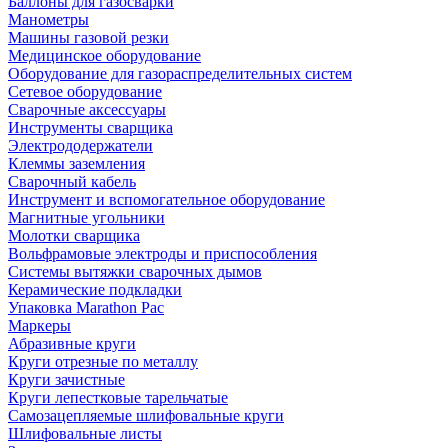
Баллоны для газосварки
Манометры
Машины газовой резки
Медицинское оборудование
Оборудование для газораспределительных систем
Сетевое оборудование
Сварочные аксессуары
Инструменты сварщика
Электрододержатели
Клеммы заземления
Сварочный кабель
Инструмент и вспомогательное оборудование
Магнитные угольники
Молотки сварщика
Вольфрамовые электроды и приспособления
Системы вытяжки сварочных дымов
Керамические подкладки
Упаковка Marathon Pac
Маркеры
Абразивные круги
Круги отрезные по металлу
Круги зачистные
Круги лепестковые тарельчатые
Самозацепляемые шлифовальные круги
Шлифовальные листы