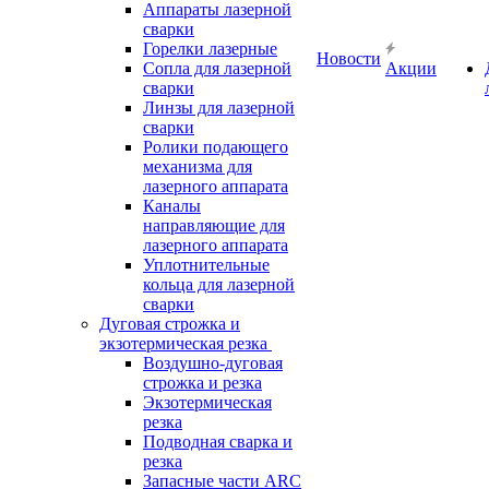
Аппараты лазерной
сварки
Горелки лазерные
Новости
Сопла для лазерной
Акции
сварки
Линзы для лазерной
сварки
Ролики подающего
механизма для
лазерного аппарата
Каналы
направляющие для
лазерного аппарата
Уплотнительные
кольца для лазерной
сварки
Дуговая строжка и
экзотермическая резка
Воздушно-дуговая
строжка и резка
Экзотермическая
резка
Подводная сварка и
резка
Запасные части ARC