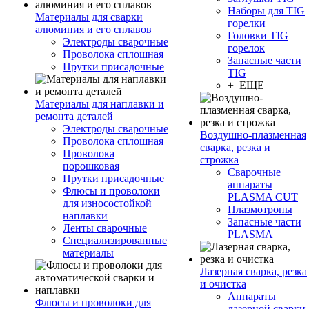
Наборы для TIG
Материалы для сварки
горелки
алюминия и его сплавов
Головки TIG
Электроды сварочные
горелок
Проволока сплошная
Запасные части
Прутки присадочные
TIG
+ ЕЩЕ
Материалы для наплавки и
ремонта деталей
Электроды сварочные
Воздушно-плазменная
Проволока сплошная
сварка, резка и
Проволока
строжка
порошковая
Сварочные
Прутки присадочные
аппараты
Флюсы и проволоки
PLASMA CUT
для износостойкой
Плазмотроны
наплавки
Запасные части
Ленты сварочные
PLASMA
Специализированные
материалы
Лазерная сварка, резка
и очистка
Аппараты
Флюсы и проволоки для
лазерной сварки