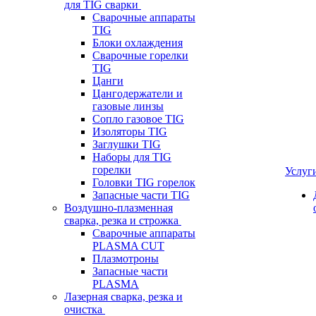
для TIG сварки
Сварочные аппараты
TIG
Блоки охлаждения
Сварочные горелки
TIG
Цанги
Цангодержатели и
газовые линзы
Сопло газовое TIG
Изоляторы TIG
Заглушки TIG
Наборы для TIG
горелки
Услуг
Головки TIG горелок
Запасные части TIG
Воздушно-плазменная
сварка, резка и строжка
Сварочные аппараты
PLASMA CUT
Плазмотроны
Запасные части
PLASMA
Лазерная сварка, резка и
очистка