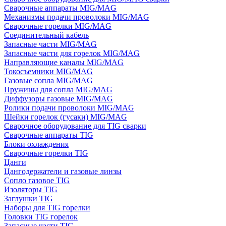
Сварочные аппараты MIG/MAG
Механизмы подачи проволоки MIG/MAG
Сварочные горелки MIG/MAG
Соединительный кабель
Запасные части MIG/MAG
Запасные части для горелок MIG/MAG
Направляющие каналы MIG/MAG
Токосъемники MIG/MAG
Газовые сопла MIG/MAG
Пружины для сопла MIG/MAG
Диффузоры газовые MIG/MAG
Ролики подачи проволоки MIG/MAG
Шейки горелок (гусаки) MIG/MAG
Сварочное оборудование для TIG сварки
Сварочные аппараты TIG
Блоки охлаждения
Сварочные горелки TIG
Цанги
Цангодержатели и газовые линзы
Сопло газовое TIG
Изоляторы TIG
Заглушки TIG
Наборы для TIG горелки
Головки TIG горелок
Запасные части TIG