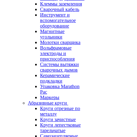
Клеммы заземления
Сварочный кабель
Инструмент и
вспомогательное
оборудование
Магнитные
угольники
Молотки сварщика
Вольфрамовые
электроды и
приспособления
Системы вытяжки
сварочных дымов
Керамические
подкладки
Упаковка Marathon
Pac
Маркеры
Абразивные круги
Круги отрезные по
металлу
Круги зачистные
Круги лепестковые
тарельчатые
Самозацепляемые