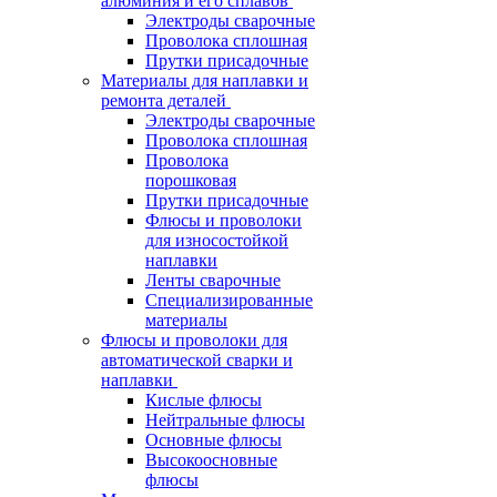
алюминия и его сплавов
Электроды сварочные
Проволока сплошная
Прутки присадочные
Материалы для наплавки и
ремонта деталей
Электроды сварочные
Проволока сплошная
Проволока
порошковая
Прутки присадочные
Флюсы и проволоки
для износостойкой
наплавки
Ленты сварочные
Специализированные
материалы
Флюсы и проволоки для
автоматической сварки и
наплавки
Кислые флюсы
Нейтральные флюсы
Основные флюсы
Высокоосновные
флюсы