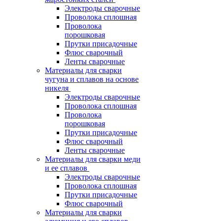
Электроды сварочные
Проволока сплошная
Проволока
порошковая
Прутки присадочные
Флюс сварочный
Ленты сварочные
Материалы для сварки
чугуна и сплавов на основе
никеля
Электроды сварочные
Проволока сплошная
Проволока
порошковая
Прутки присадочные
Флюс сварочный
Ленты сварочные
Материалы для сварки меди
и ее сплавов
Электроды сварочные
Проволока сплошная
Прутки присадочные
Флюс сварочный
Материалы для сварки