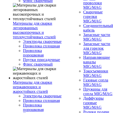
Флюс сварочный
проволоки
MIG/MAG
Сварочные
горелки
MIG/MAG
Материалы для сварки
Соединительны
легированных
кабель
высокопрочных и
Запасные части
теплоустойчивых сталей
MIG/MAG
Электроды сварочные
Запасные части
Проволока сплошная
для горелок
Проволока
MIG/MAG
порошковая
Направляющие
Прутки присадочные
каналы
Флюс сварочный
MIG/MAG
Токосъемники
MIG/MAG
Газовые сопла
Материалы для сварки
MIG/MAG
нержавеющих и
Пружины для
жаростойких сталей
сопла MIG/MAG
Электроды сварочные
Диффузоры
Проволока сплошная
газовые
Проволока
MIG/MAG
порошковая
Ролики подачи