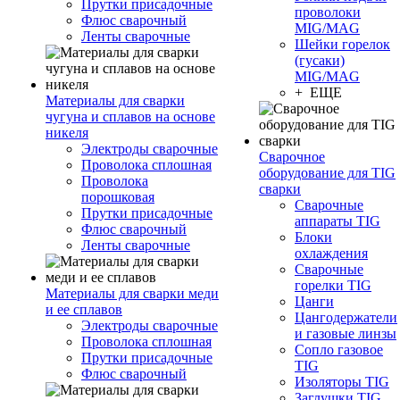
Прутки присадочные
проволоки
Флюс сварочный
MIG/MAG
Ленты сварочные
Шейки горелок
(гусаки)
MIG/MAG
+ ЕЩЕ
Материалы для сварки
чугуна и сплавов на основе
никеля
Электроды сварочные
Сварочное
Проволока сплошная
оборудование для TIG
Проволока
сварки
порошковая
Сварочные
Прутки присадочные
аппараты TIG
Флюс сварочный
Блоки
Ленты сварочные
охлаждения
Сварочные
горелки TIG
Материалы для сварки меди
Цанги
и ее сплавов
Цангодержатели
Электроды сварочные
и газовые линзы
Проволока сплошная
Сопло газовое
Прутки присадочные
TIG
Флюс сварочный
Изоляторы TIG
Заглушки TIG