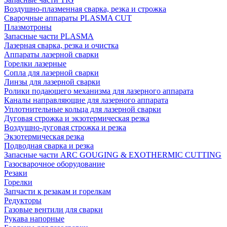
Воздушно-плазменная сварка, резка и строжка
Сварочные аппараты PLASMA CUT
Плазмотроны
Запасные части PLASMA
Лазерная сварка, резка и очистка
Аппараты лазерной сварки
Горелки лазерные
Сопла для лазерной сварки
Линзы для лазерной сварки
Ролики подающего механизма для лазерного аппарата
Каналы направляющие для лазерного аппарата
Уплотнительные кольца для лазерной сварки
Дуговая строжка и экзотермическая резка
Воздушно-дуговая строжка и резка
Экзотермическая резка
Подводная сварка и резка
Запасные части ARC GOUGING & EXOTHERMIC CUTTING
Газосварочное оборудование
Резаки
Горелки
Запчасти к резакам и горелкам
Редукторы
Газовые вентили для сварки
Рукава напорные