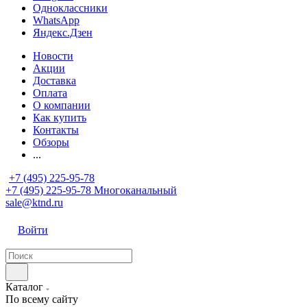
Одноклассники
WhatsApp
Яндекс.Дзен
Новости
Акции
Доставка
Оплата
О компании
Как купить
Контакты
Обзоры
...
+7 (495) 225-95-78
+7 (495) 225-95-78
Многоканальный
sale@ktnd.ru
Войти
Каталог
По всему сайту