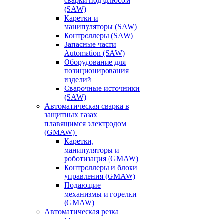
сварки под флюсом
(SAW)
Каретки и
манипуляторы (SAW)
Контроллеры (SAW)
Запасные части
Automation (SAW)
Оборудование для
позиционирования
изделий
Сварочные источники
(SAW)
Автоматическая сварка в
защитных газах
плавящимся электродом
(GMAW)
Каретки,
манипуляторы и
роботизация (GMAW)
Контроллеры и блоки
управления (GMAW)
Подающие
механизмы и горелки
(GMAW)
Автоматическая резка