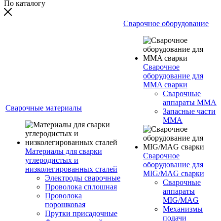
По каталогу
Сварочное оборудование
Сварочное
оборудование для
MMA сварки
Сварочные
аппараты MMA
Сварочные материалы
Запасные части
MMA
Материалы для сварки
Сварочное
углеродистых и
оборудование для
низколегированных сталей
MIG/MAG сварки
Электроды сварочные
Сварочные
Проволока сплошная
аппараты
Проволока
MIG/MAG
порошковая
Механизмы
Прутки присадочные
подачи