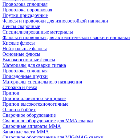
Проволока сплошная
Проволока порошковая
Прутки присадочные
Флюсы и проволоки для износостойкой наплавки
Ленты сварочные
Специализированные материалы
Флюсы и проволоки для автоматической сварки и наплавки
Кислые флюсы
Нейтральные флюсы
Основные флюсы
Высокоосновные флюсы
Материалы для сварки титана
Проволока сплошная
Присадочные прутки
Материалы специального назначения
Строжка и резка
Припои
Припои оловянно-свинцовые
Припои высокотехнологичные
Олово и баббит
Сварочное оборудование
Сварочное оборудование для MMA сварки
Сварочные аппараты MMA
Запасные части MMA
Сварочное оборудование для MIG/MAG сварки