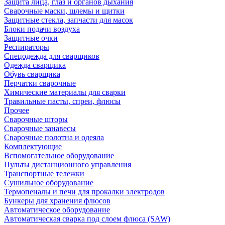
Защита лица, глаз и органов дыхания
Сварочные маски, шлемы и щитки
Защитные стекла, запчасти для масок
Блоки подачи воздуха
Защитные очки
Респираторы
Спецодежда для сварщиков
Одежда сварщика
Обувь сварщика
Перчатки сварочные
Химические материалы для сварки
Травильные пасты, спреи, флюсы
Прочее
Сварочные шторы
Сварочные занавесы
Сварочные полотна и одеяла
Комплектующие
Вспомогательное оборудование
Пульты дистанционного управления
Транспортные тележки
Сушильное оборудование
Термопеналы и печи для прокалки электродов
Бункеры для хранения флюсов
Автоматическое оборудование
Автоматическая сварка под слоем флюса (SAW)