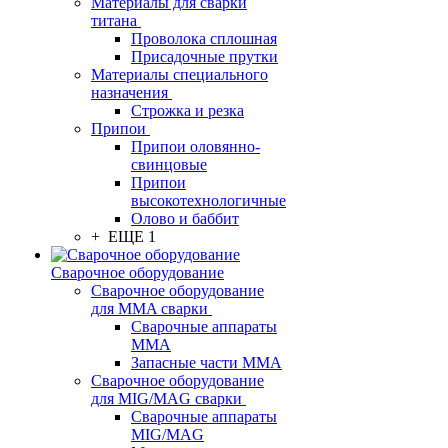
Материалы для сварки
титана
Проволока сплошная
Присадочные прутки
Материалы специального
назначения
Строжка и резка
Припои
Припои оловянно-
свинцовые
Припои
высокотехнологичные
Олово и баббит
+ ЕЩЕ 1
Сварочное оборудование
Сварочное оборудование
для MMA сварки
Сварочные аппараты
MMA
Запасные части MMA
Сварочное оборудование
для MIG/MAG сварки
Сварочные аппараты
MIG/MAG