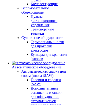
Комплектующие
Вспомогательное
оборудование
Пульты
дистанционного
управления
Транспортные
тележки
Сушильное оборудование
Термопеналы и печи
для прокалки
электродов
Бункеры для хранения
флюсов
Автоматическое оборудование
Автоматическая сварка под
слоем флюса (SAW)
Головки и горелки
(SAW)
Дополнительные
оснащение и опции
для оборудования
автоматической