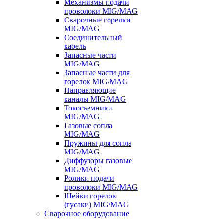
Механизмы подачи
проволоки MIG/MAG
Сварочные горелки
MIG/MAG
Соединительный
кабель
Запасные части
MIG/MAG
Запасные части для
горелок MIG/MAG
Направляющие
каналы MIG/MAG
Токосъемники
MIG/MAG
Газовые сопла
MIG/MAG
Пружины для сопла
MIG/MAG
Диффузоры газовые
MIG/MAG
Ролики подачи
проволоки MIG/MAG
Шейки горелок
(гусаки) MIG/MAG
Сварочное оборудование