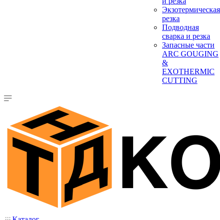
и резка
Экзотермическая
резка
Подводная
сварка и резка
Запасные части
ARC GOUGING
&
EXOTHERMIC
CUTTING
Каталог