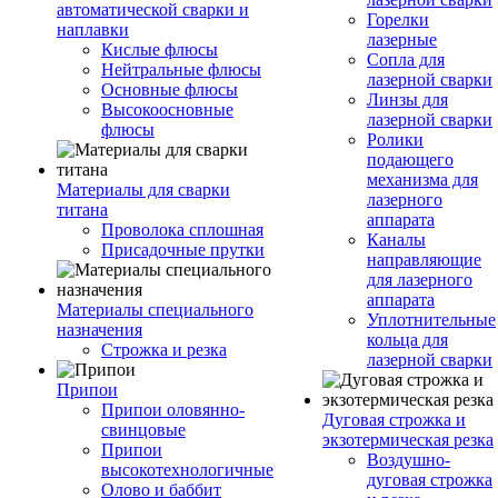
автоматической сварки и
Горелки
наплавки
лазерные
Кислые флюсы
Сопла для
Нейтральные флюсы
лазерной сварки
Основные флюсы
Линзы для
Высокоосновные
лазерной сварки
флюсы
Ролики
подающего
механизма для
Материалы для сварки
лазерного
титана
аппарата
Проволока сплошная
Каналы
Присадочные прутки
направляющие
для лазерного
аппарата
Материалы специального
Уплотнительные
назначения
кольца для
Строжка и резка
лазерной сварки
Припои
Припои оловянно-
Дуговая строжка и
свинцовые
экзотермическая резка
Припои
Воздушно-
высокотехнологичные
дуговая строжка
Олово и баббит