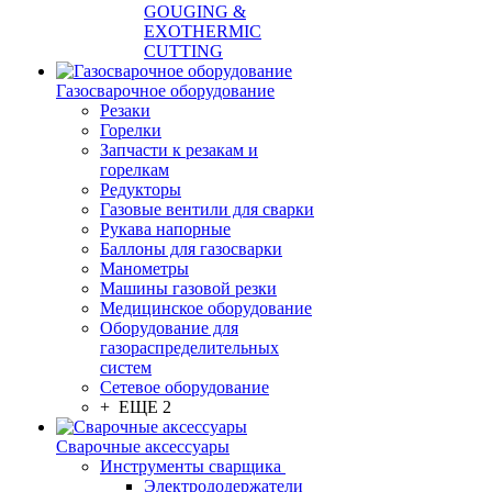
GOUGING &
EXOTHERMIC
CUTTING
Газосварочное оборудование
Резаки
Горелки
Запчасти к резакам и
горелкам
Редукторы
Газовые вентили для сварки
Рукава напорные
Баллоны для газосварки
Манометры
Машины газовой резки
Медицинское оборудование
Оборудование для
газораспределительных
систем
Сетевое оборудование
+ ЕЩЕ 2
Сварочные аксессуары
Инструменты сварщика
Электрододержатели