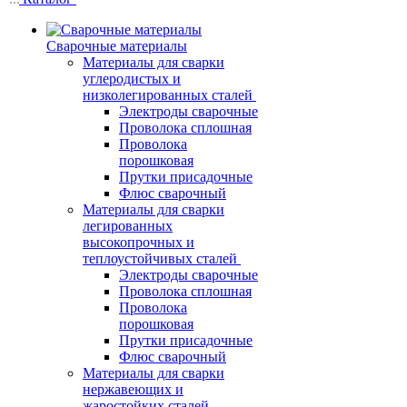
Сварочные материалы
Материалы для сварки
углеродистых и
низколегированных сталей
Электроды сварочные
Проволока сплошная
Проволока
порошковая
Прутки присадочные
Флюс сварочный
Материалы для сварки
легированных
высокопрочных и
теплоустойчивых сталей
Электроды сварочные
Проволока сплошная
Проволока
порошковая
Прутки присадочные
Флюс сварочный
Материалы для сварки
нержавеющих и
жаростойких сталей