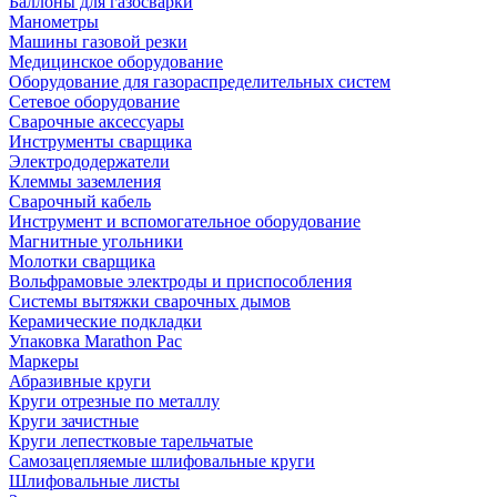
Баллоны для газосварки
Манометры
Машины газовой резки
Медицинское оборудование
Оборудование для газораспределительных систем
Сетевое оборудование
Сварочные аксессуары
Инструменты сварщика
Электрододержатели
Клеммы заземления
Сварочный кабель
Инструмент и вспомогательное оборудование
Магнитные угольники
Молотки сварщика
Вольфрамовые электроды и приспособления
Системы вытяжки сварочных дымов
Керамические подкладки
Упаковка Marathon Pac
Маркеры
Абразивные круги
Круги отрезные по металлу
Круги зачистные
Круги лепестковые тарельчатые
Самозацепляемые шлифовальные круги
Шлифовальные листы