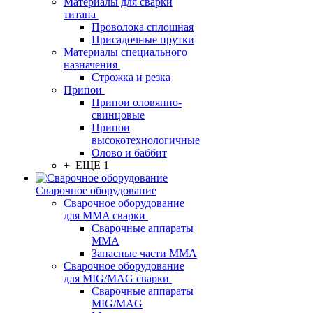
Материалы для сварки
титана
Проволока сплошная
Присадочные прутки
Материалы специального
назначения
Строжка и резка
Припои
Припои оловянно-
свинцовые
Припои
высокотехнологичные
Олово и баббит
+ ЕЩЕ 1
Сварочное оборудование
Сварочное оборудование
для MMA сварки
Сварочные аппараты
MMA
Запасные части MMA
Сварочное оборудование
для MIG/MAG сварки
Сварочные аппараты
MIG/MAG