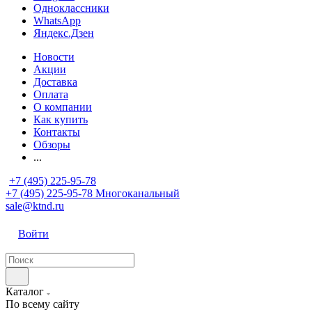
Одноклассники
WhatsApp
Яндекс.Дзен
Новости
Акции
Доставка
Оплата
О компании
Как купить
Контакты
Обзоры
...
+7 (495) 225-95-78
+7 (495) 225-95-78
Многоканальный
sale@ktnd.ru
Войти
Каталог
По всему сайту