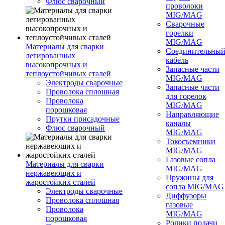
Флюс сварочный
проволоки
MIG/MAG
Сварочные
горелки
MIG/MAG
Материалы для сварки
Соединительны
легированных
кабель
высокопрочных и
Запасные части
теплоустойчивых сталей
MIG/MAG
Электроды сварочные
Запасные части
Проволока сплошная
для горелок
Проволока
MIG/MAG
порошковая
Направляющие
Прутки присадочные
каналы
Флюс сварочный
MIG/MAG
Токосъемники
MIG/MAG
Газовые сопла
Материалы для сварки
MIG/MAG
нержавеющих и
Пружины для
жаростойких сталей
сопла MIG/MAG
Электроды сварочные
Диффузоры
Проволока сплошная
газовые
Проволока
MIG/MAG
порошковая
Ролики подачи