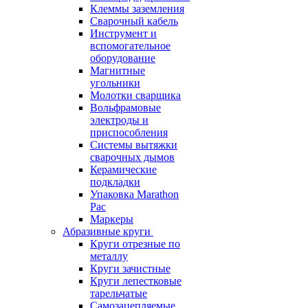
Клеммы заземления
Сварочный кабель
Инструмент и
вспомогательное
оборудование
Магнитные
угольники
Молотки сварщика
Вольфрамовые
электроды и
приспособления
Системы вытяжки
сварочных дымов
Керамические
подкладки
Упаковка Marathon
Pac
Маркеры
Абразивные круги
Круги отрезные по
металлу
Круги зачистные
Круги лепестковые
тарельчатые
Самозацепляемые