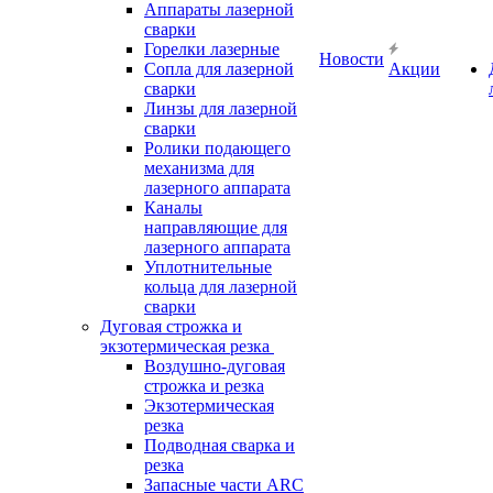
Аппараты лазерной
сварки
Горелки лазерные
Новости
Сопла для лазерной
Акции
сварки
Линзы для лазерной
сварки
Ролики подающего
механизма для
лазерного аппарата
Каналы
направляющие для
лазерного аппарата
Уплотнительные
кольца для лазерной
сварки
Дуговая строжка и
экзотермическая резка
Воздушно-дуговая
строжка и резка
Экзотермическая
резка
Подводная сварка и
резка
Запасные части ARC