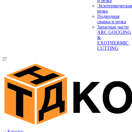
и резка
Экзотермическая
резка
Подводная
сварка и резка
Запасные части
ARC GOUGING
&
EXOTHERMIC
CUTTING
Каталог