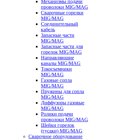
Механизмы подачи
проволоки MIG/MAG
Сварочные горелки
MIG/MAG
Соединительный
кабель
Запасные части
MIG/MAG
Запасные части для
горелок MIG/MAG
Направляющие
каналы MIG/MAG
Токосъемники
MIG/MAG
Газовые сопла
MIG/MAG
Пружины для сопла
MIG/MAG
Диффузоры газовые
MIG/MAG
Ролики подачи
проволоки MIG/MAG
Шейки горелок
(гусаки) MIG/MAG
Сварочное оборудование