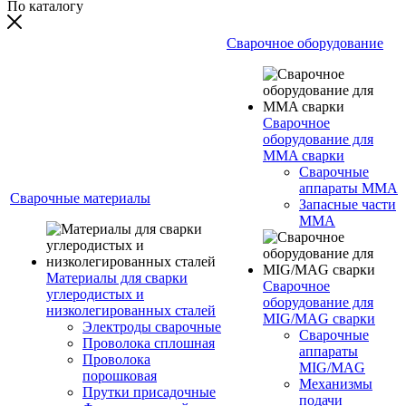
По каталогу
Сварочное оборудование
Сварочное
оборудование для
MMA сварки
Сварочные
аппараты MMA
Сварочные материалы
Запасные части
MMA
Материалы для сварки
Сварочное
углеродистых и
оборудование для
низколегированных сталей
MIG/MAG сварки
Электроды сварочные
Сварочные
Проволока сплошная
аппараты
Проволока
MIG/MAG
порошковая
Механизмы
Прутки присадочные
подачи