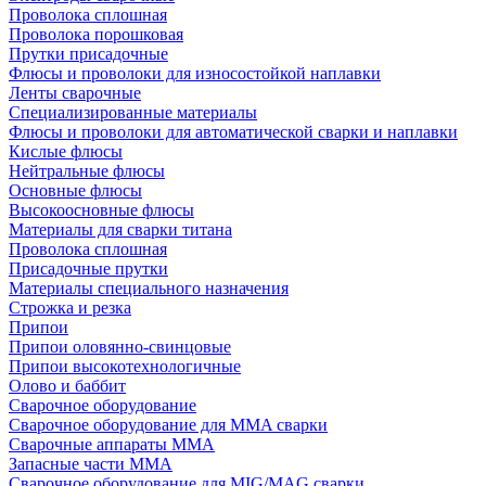
Проволока сплошная
Проволока порошковая
Прутки присадочные
Флюсы и проволоки для износостойкой наплавки
Ленты сварочные
Специализированные материалы
Флюсы и проволоки для автоматической сварки и наплавки
Кислые флюсы
Нейтральные флюсы
Основные флюсы
Высокоосновные флюсы
Материалы для сварки титана
Проволока сплошная
Присадочные прутки
Материалы специального назначения
Строжка и резка
Припои
Припои оловянно-свинцовые
Припои высокотехнологичные
Олово и баббит
Сварочное оборудование
Сварочное оборудование для MMA сварки
Сварочные аппараты MMA
Запасные части MMA
Сварочное оборудование для MIG/MAG сварки