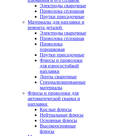
алюминия и его сплавов
Электроды сварочные
Проволока сплошная
Прутки присадочные
Материалы для наплавки и
ремонта деталей
Электроды сварочные
Проволока сплошная
Проволока
порошковая
Прутки присадочные
Флюсы и проволоки
для износостойкой
наплавки
Ленты сварочные
Специализированные
материалы
Флюсы и проволоки для
автоматической сварки и
наплавки
Кислые флюсы
Нейтральные флюсы
Основные флюсы
Высокоосновные
флюсы