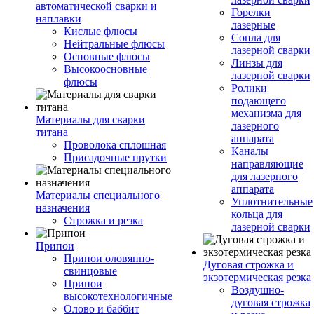
автоматической сварки и
Горелки
наплавки
лазерные
Кислые флюсы
Сопла для
Нейтральные флюсы
лазерной сварки
Основные флюсы
Линзы для
Высокоосновные
лазерной сварки
флюсы
Ролики
подающего
механизма для
Материалы для сварки
лазерного
титана
аппарата
Проволока сплошная
Каналы
Присадочные прутки
направляющие
для лазерного
аппарата
Материалы специального
Уплотнительные
назначения
кольца для
Строжка и резка
лазерной сварки
Припои
Припои оловянно-
Дуговая строжка и
свинцовые
экзотермическая резка
Припои
Воздушно-
высокотехнологичные
дуговая строжка
Олово и баббит