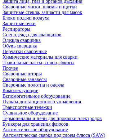
Защита лица, глаз и органов дыхания
Сварочные маски, шлемы и щитки
Защитные стекла, запчасти для масок
Блоки подачи воздуха
Защитные очки
Респираторы
Спецодежда для сварщиков
Одежда сварщика
Обувь сварщика
Перчатки сварочные
Химические материалы для сварки
Травильные пасты, спреи, флюсы
Прочее
Сварочные шторы
Сварочные занавесы
Сварочные полотна и одеяла
Комплектующие
Вспомогательное оборудование
Пульты дистанционного управления
Транспортные тележки
Сушильное оборудование
Термопеналы и печи для прокалки электродов
Бункеры для хранения флюсов
Автоматическое оборудование
Автоматическая сварка под слоем флюса (SAW)