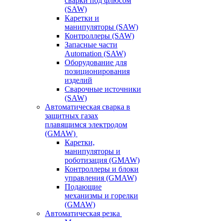
сварки под флюсом
(SAW)
Каретки и
манипуляторы (SAW)
Контроллеры (SAW)
Запасные части
Automation (SAW)
Оборудование для
позиционирования
изделий
Сварочные источники
(SAW)
Автоматическая сварка в
защитных газах
плавящимся электродом
(GMAW)
Каретки,
манипуляторы и
роботизация (GMAW)
Контроллеры и блоки
управления (GMAW)
Подающие
механизмы и горелки
(GMAW)
Автоматическая резка