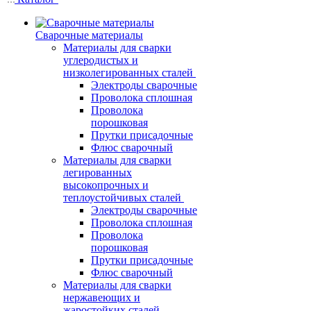
Сварочные материалы
Материалы для сварки
углеродистых и
низколегированных сталей
Электроды сварочные
Проволока сплошная
Проволока
порошковая
Прутки присадочные
Флюс сварочный
Материалы для сварки
легированных
высокопрочных и
теплоустойчивых сталей
Электроды сварочные
Проволока сплошная
Проволока
порошковая
Прутки присадочные
Флюс сварочный
Материалы для сварки
нержавеющих и
жаростойких сталей