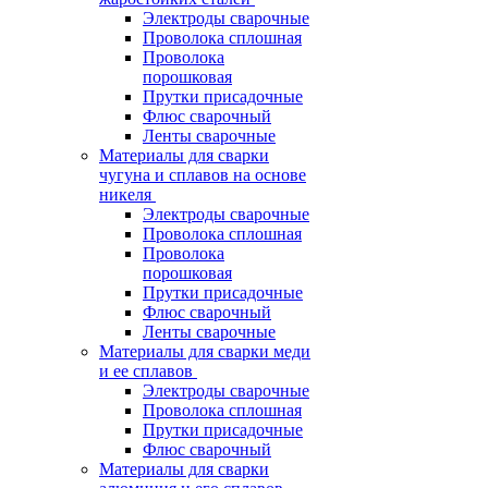
Электроды сварочные
Проволока сплошная
Проволока
порошковая
Прутки присадочные
Флюс сварочный
Ленты сварочные
Материалы для сварки
чугуна и сплавов на основе
никеля
Электроды сварочные
Проволока сплошная
Проволока
порошковая
Прутки присадочные
Флюс сварочный
Ленты сварочные
Материалы для сварки меди
и ее сплавов
Электроды сварочные
Проволока сплошная
Прутки присадочные
Флюс сварочный
Материалы для сварки