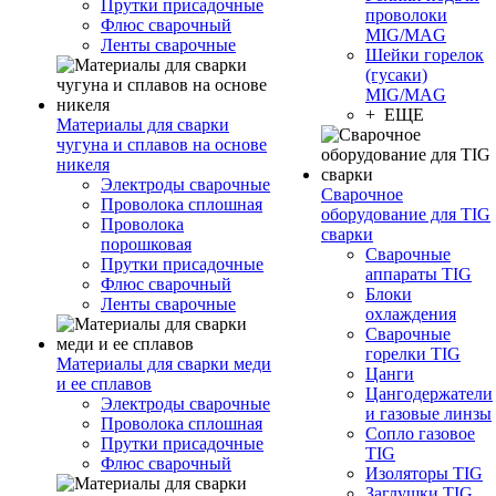
Прутки присадочные
проволоки
Флюс сварочный
MIG/MAG
Ленты сварочные
Шейки горелок
(гусаки)
MIG/MAG
+ ЕЩЕ
Материалы для сварки
чугуна и сплавов на основе
никеля
Электроды сварочные
Сварочное
Проволока сплошная
оборудование для TIG
Проволока
сварки
порошковая
Сварочные
Прутки присадочные
аппараты TIG
Флюс сварочный
Блоки
Ленты сварочные
охлаждения
Сварочные
горелки TIG
Материалы для сварки меди
Цанги
и ее сплавов
Цангодержатели
Электроды сварочные
и газовые линзы
Проволока сплошная
Сопло газовое
Прутки присадочные
TIG
Флюс сварочный
Изоляторы TIG
Заглушки TIG