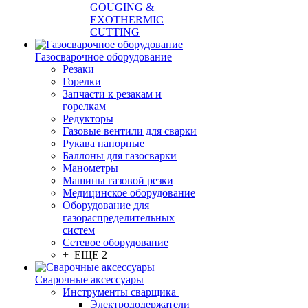
GOUGING &
EXOTHERMIC
CUTTING
Газосварочное оборудование
Резаки
Горелки
Запчасти к резакам и
горелкам
Редукторы
Газовые вентили для сварки
Рукава напорные
Баллоны для газосварки
Манометры
Машины газовой резки
Медицинское оборудование
Оборудование для
газораспределительных
систем
Сетевое оборудование
+ ЕЩЕ 2
Сварочные аксессуары
Инструменты сварщика
Электрододержатели