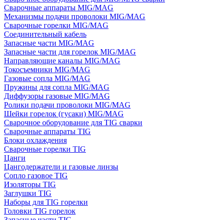
Сварочные аппараты MIG/MAG
Механизмы подачи проволоки MIG/MAG
Сварочные горелки MIG/MAG
Соединительный кабель
Запасные части MIG/MAG
Запасные части для горелок MIG/MAG
Направляющие каналы MIG/MAG
Токосъемники MIG/MAG
Газовые сопла MIG/MAG
Пружины для сопла MIG/MAG
Диффузоры газовые MIG/MAG
Ролики подачи проволоки MIG/MAG
Шейки горелок (гусаки) MIG/MAG
Сварочное оборудование для TIG сварки
Сварочные аппараты TIG
Блоки охлаждения
Сварочные горелки TIG
Цанги
Цангодержатели и газовые линзы
Сопло газовое TIG
Изоляторы TIG
Заглушки TIG
Наборы для TIG горелки
Головки TIG горелок
Запасные части TIG