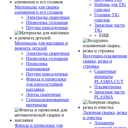
Наборы для TIG
Материалы для сварки
горелки
алюминия и его сплавов
Головки TIG
Электроды сварочные
горелок
Проволока сплошная
Запасные части
Прутки присадочные
TIG
+ ЕЩЕ
Материалы для наплавки и
ремонта деталей
Электроды сварочные
Воздушно-плазменная
Проволока сплошная
сварка, резка и
Проволока
строжка
порошковая
Сварочные
Прутки присадочные
аппараты
Флюсы и проволоки
PLASMA CUT
для износостойкой
Плазмотроны
наплавки
Запасные части
Ленты сварочные
PLASMA
Специализированные
материалы
Лазерная сварка, резка
и очистка
Аппараты
Флюсы и проволоки для
лазерной сварки