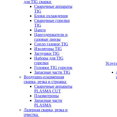
для TIG сварки
Сварочные аппараты
TIG
Блоки охлаждения
Сварочные горелки
TIG
Цанги
Цангодержатели и
газовые линзы
Сопло газовое TIG
Изоляторы TIG
Заглушки TIG
Наборы для TIG
горелки
Услуг
Головки TIG горелок
Запасные части TIG
Воздушно-плазменная
сварка, резка и строжка
Сварочные аппараты
PLASMA CUT
Плазмотроны
Запасные части
PLASMA
Лазерная сварка, резка и
очистка