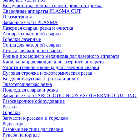
Воздушно-плазменная сварка, резка и строжка
Сварочные аппараты PLASMA CUT
Плазмотроны
Запасные части PLASMA
Лазерная сварка, резка и очистка
Аппараты лазерной сварки
Горелки лазерные
Сопла для лазерной сварки
Линзы для лазерной сварки
Ролики подающего механизма для лазерного аппарата
Каналы направляющие для лазерного аппарата
Уплотнительные кольца для лазерной сварки
Дуговая строжка и экзотермическая резка
Воздушно-дуговая строжка и резка
Экзотермическая резка
Подводная сварка и резка
Запасные части ARC GOUGING & EXOTHERMIC CUTTING
Газосварочное оборудование
Резаки
Горелки
Запчасти к резакам и горелкам
Редукторы
Газовые вентили для сварки
Рукава напорные