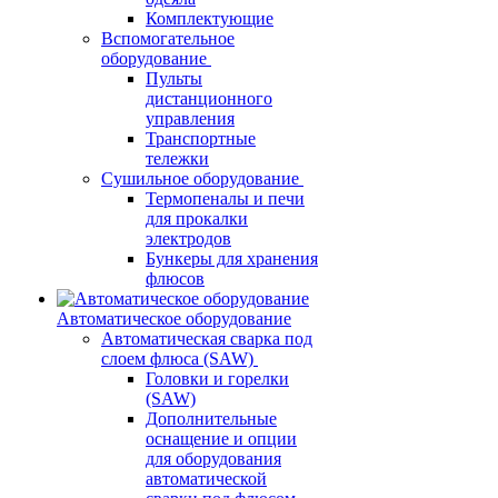
Комплектующие
Вспомогательное
оборудование
Пульты
дистанционного
управления
Транспортные
тележки
Сушильное оборудование
Термопеналы и печи
для прокалки
электродов
Бункеры для хранения
флюсов
Автоматическое оборудование
Автоматическая сварка под
слоем флюса (SAW)
Головки и горелки
(SAW)
Дополнительные
оснащение и опции
для оборудования
автоматической