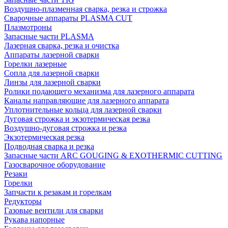
Воздушно-плазменная сварка, резка и строжка
Сварочные аппараты PLASMA CUT
Плазмотроны
Запасные части PLASMA
Лазерная сварка, резка и очистка
Аппараты лазерной сварки
Горелки лазерные
Сопла для лазерной сварки
Линзы для лазерной сварки
Ролики подающего механизма для лазерного аппарата
Каналы направляющие для лазерного аппарата
Уплотнительные кольца для лазерной сварки
Дуговая строжка и экзотермическая резка
Воздушно-дуговая строжка и резка
Экзотермическая резка
Подводная сварка и резка
Запасные части ARC GOUGING & EXOTHERMIC CUTTING
Газосварочное оборудование
Резаки
Горелки
Запчасти к резакам и горелкам
Редукторы
Газовые вентили для сварки
Рукава напорные