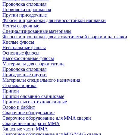
Проволока сплошная
Проволока порошковая
Прутки присадочные
Флюсы и проволоки для износостойкой наплавки
Ленты сварочные
Специализированные материалы
Флюсы и проволоки для автоматической сварки и наплавки
Кислые флюсы
Нейтральные флюсы
Основные флюсы
Высокоосновные флюсы
Материалы для сварки титана
Проволока сплошная
Присадочные прутки
Материалы специального назначения
Строжка и резка
Припои
Припои оловянно-свинцовые
Припои высокотехнологичные
Олово и баббит
Сварочное оборудование
Сварочное оборудование для MMA сварки
Сварочные аппараты MMA
Запасные части MMA
Сварочное оборудование для MIG/MAG сварки