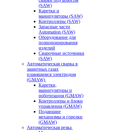
сварки под флюсом
(SAW)
Каретки и
манипуляторы (SAW)
Контроллеры (SAW)
Запасные части
Automation (SAW)
Оборудование для
позиционирования
изделий
Сварочные источники
(SAW)
Автоматическая сварка в
защитных газах
плавящимся электродом
(GMAW)
Каретки,
манипуляторы и
роботизация (GMAW)
Контроллеры и блоки
управления (GMAW)
Подающие
механизмы и горелки
(GMAW)
Автоматическая резка