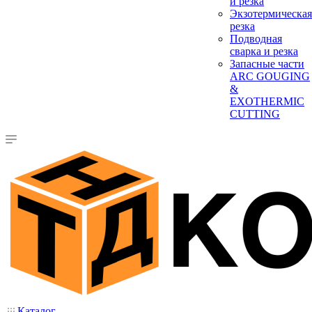
и резка
Экзотермическая
резка
Подводная
сварка и резка
Запасные части
ARC GOUGING
&
EXOTHERMIC
CUTTING
Каталог