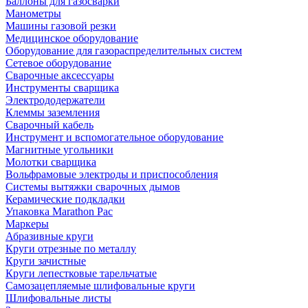
Баллоны для газосварки
Манометры
Машины газовой резки
Медицинское оборудование
Оборудование для газораспределительных систем
Сетевое оборудование
Сварочные аксессуары
Инструменты сварщика
Электрододержатели
Клеммы заземления
Сварочный кабель
Инструмент и вспомогательное оборудование
Магнитные угольники
Молотки сварщика
Вольфрамовые электроды и приспособления
Системы вытяжки сварочных дымов
Керамические подкладки
Упаковка Marathon Pac
Маркеры
Абразивные круги
Круги отрезные по металлу
Круги зачистные
Круги лепестковые тарельчатые
Самозацепляемые шлифовальные круги
Шлифовальные листы