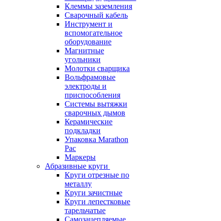
Клеммы заземления
Сварочный кабель
Инструмент и
вспомогательное
оборудование
Магнитные
угольники
Молотки сварщика
Вольфрамовые
электроды и
приспособления
Системы вытяжки
сварочных дымов
Керамические
подкладки
Упаковка Marathon
Pac
Маркеры
Абразивные круги
Круги отрезные по
металлу
Круги зачистные
Круги лепестковые
тарельчатые
Самозацепляемые