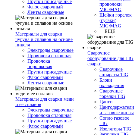
Прутки присадочные
проволоки
Флюс сварочный
MIG/MAG
Ленты сварочные
Шейки горелок
(гусаки)
MIG/MAG
+ ЕЩЕ
Материалы для сварки
чугуна и сплавов на основе
никеля
Электроды сварочные
Сварочное
Проволока сплошная
оборудование для TIG
Проволока
сварки
порошковая
Сварочные
Прутки присадочные
аппараты TIG
Флюс сварочный
Блоки
Ленты сварочные
охлаждения
Сварочные
горелки TIG
Материалы для сварки меди
Цанги
и ее сплавов
Цангодержатели
Электроды сварочные
и газовые линзы
Проволока сплошная
Сопло газовое
Прутки присадочные
TIG
Флюс сварочный
Изоляторы TIG
Заглушки TIG