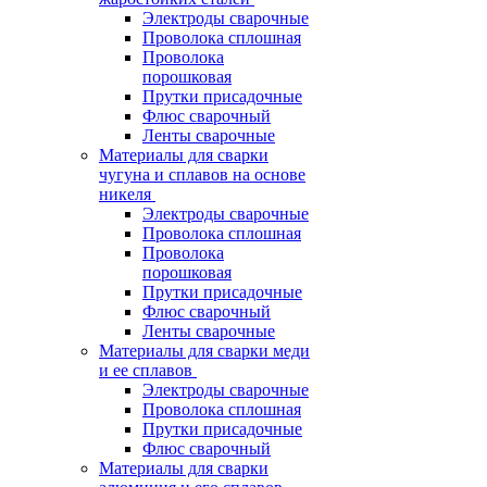
Электроды сварочные
Проволока сплошная
Проволока
порошковая
Прутки присадочные
Флюс сварочный
Ленты сварочные
Материалы для сварки
чугуна и сплавов на основе
никеля
Электроды сварочные
Проволока сплошная
Проволока
порошковая
Прутки присадочные
Флюс сварочный
Ленты сварочные
Материалы для сварки меди
и ее сплавов
Электроды сварочные
Проволока сплошная
Прутки присадочные
Флюс сварочный
Материалы для сварки