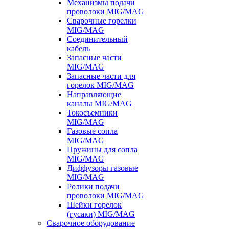
Механизмы подачи
проволоки MIG/MAG
Сварочные горелки
MIG/MAG
Соединительный
кабель
Запасные части
MIG/MAG
Запасные части для
горелок MIG/MAG
Направляющие
каналы MIG/MAG
Токосъемники
MIG/MAG
Газовые сопла
MIG/MAG
Пружины для сопла
MIG/MAG
Диффузоры газовые
MIG/MAG
Ролики подачи
проволоки MIG/MAG
Шейки горелок
(гусаки) MIG/MAG
Сварочное оборудование