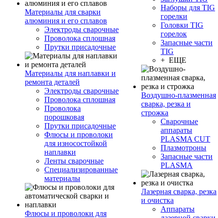
Наборы для TIG
Материалы для сварки
горелки
алюминия и его сплавов
Головки TIG
Электроды сварочные
горелок
Проволока сплошная
Запасные части
Прутки присадочные
TIG
+ ЕЩЕ
Материалы для наплавки и
ремонта деталей
Электроды сварочные
Воздушно-плазменная
Проволока сплошная
сварка, резка и
Проволока
строжка
порошковая
Сварочные
Прутки присадочные
аппараты
Флюсы и проволоки
PLASMA CUT
для износостойкой
Плазмотроны
наплавки
Запасные части
Ленты сварочные
PLASMA
Специализированные
материалы
Лазерная сварка, резка
и очистка
Аппараты
Флюсы и проволоки для
лазерной сварки