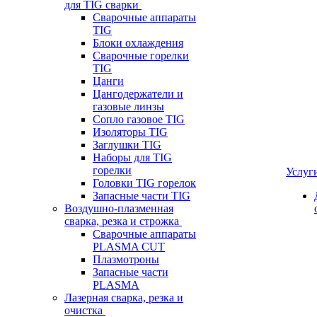
для TIG сварки
Сварочные аппараты
TIG
Блоки охлаждения
Сварочные горелки
TIG
Цанги
Цангодержатели и
газовые линзы
Сопло газовое TIG
Изоляторы TIG
Заглушки TIG
Наборы для TIG
горелки
Услуг
Головки TIG горелок
Запасные части TIG
Воздушно-плазменная
сварка, резка и строжка
Сварочные аппараты
PLASMA CUT
Плазмотроны
Запасные части
PLASMA
Лазерная сварка, резка и
очистка