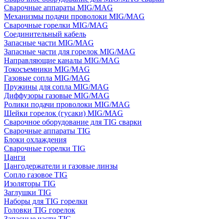
Сварочные аппараты MIG/MAG
Механизмы подачи проволоки MIG/MAG
Сварочные горелки MIG/MAG
Соединительный кабель
Запасные части MIG/MAG
Запасные части для горелок MIG/MAG
Направляющие каналы MIG/MAG
Токосъемники MIG/MAG
Газовые сопла MIG/MAG
Пружины для сопла MIG/MAG
Диффузоры газовые MIG/MAG
Ролики подачи проволоки MIG/MAG
Шейки горелок (гусаки) MIG/MAG
Сварочное оборудование для TIG сварки
Сварочные аппараты TIG
Блоки охлаждения
Сварочные горелки TIG
Цанги
Цангодержатели и газовые линзы
Сопло газовое TIG
Изоляторы TIG
Заглушки TIG
Наборы для TIG горелки
Головки TIG горелок
Запасные части TIG