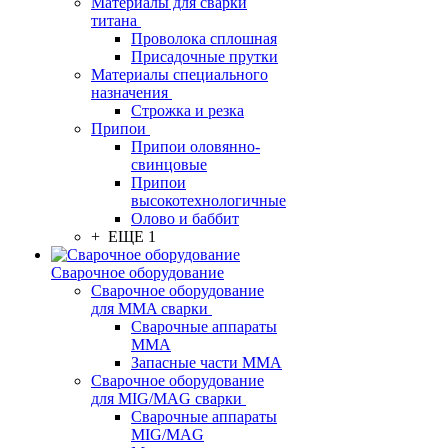
Материалы для сварки
титана
Проволока сплошная
Присадочные прутки
Материалы специального
назначения
Строжка и резка
Припои
Припои оловянно-
свинцовые
Припои
высокотехнологичные
Олово и баббит
+ ЕЩЕ 1
Сварочное оборудование
Сварочное оборудование
для MMA сварки
Сварочные аппараты
MMA
Запасные части MMA
Сварочное оборудование
для MIG/MAG сварки
Сварочные аппараты
MIG/MAG