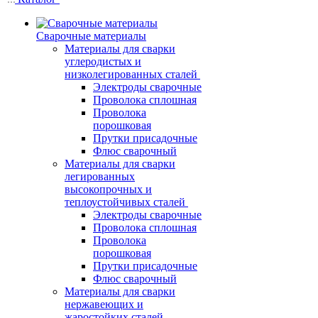
Сварочные материалы
Материалы для сварки
углеродистых и
низколегированных сталей
Электроды сварочные
Проволока сплошная
Проволока
порошковая
Прутки присадочные
Флюс сварочный
Материалы для сварки
легированных
высокопрочных и
теплоустойчивых сталей
Электроды сварочные
Проволока сплошная
Проволока
порошковая
Прутки присадочные
Флюс сварочный
Материалы для сварки
нержавеющих и
жаростойких сталей