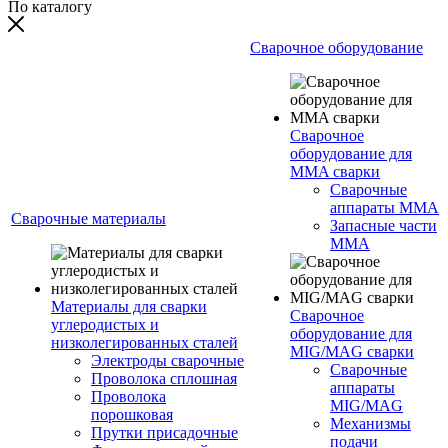
По каталогу
Сварочное оборудование
Сварочное
оборудование для
MMA сварки
Сварочные
аппараты MMA
Сварочные материалы
Запасные части
MMA
Материалы для сварки
Сварочное
углеродистых и
оборудование для
низколегированных сталей
MIG/MAG сварки
Электроды сварочные
Сварочные
Проволока сплошная
аппараты
Проволока
MIG/MAG
порошковая
Механизмы
Прутки присадочные
подачи