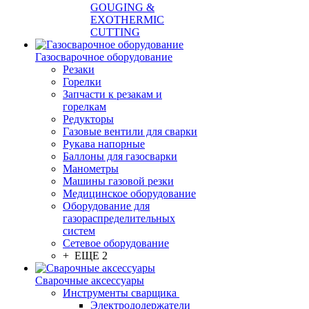
GOUGING &
EXOTHERMIC
CUTTING
Газосварочное оборудование
Резаки
Горелки
Запчасти к резакам и
горелкам
Редукторы
Газовые вентили для сварки
Рукава напорные
Баллоны для газосварки
Манометры
Машины газовой резки
Медицинское оборудование
Оборудование для
газораспределительных
систем
Сетевое оборудование
+ ЕЩЕ 2
Сварочные аксессуары
Инструменты сварщика
Электрододержатели