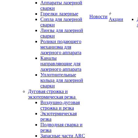
Аппараты лазерной
сварки
Горелки лазерные
Новости
Сопла для лазерной
Акции
сварки
Линзы для лазерной
сварки
Ролики подающего
механизма для
лазерного аппарата
Каналы
направляющие для
лазерного аппарата
Уплотнительные
кольца для лазерной
сварки
Дуговая строжка и
экзотермическая резка
Воздушно-дуговая
строжка и резка
Экзотермическая
резка
Подводная сварка и
резка
Запасные части ARC