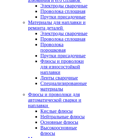
алюминия и его сплавов
Электроды сварочные
Проволока сплошная
Прутки присадочные
Материалы для наплавки и
ремонта деталей
Электроды сварочные
Проволока сплошная
Проволока
порошковая
Прутки присадочные
Флюсы и проволоки
для износостойкой
наплавки
Ленты сварочные
Специализированные
материалы
Флюсы и проволоки для
автоматической сварки и
наплавки
Кислые флюсы
Нейтральные флюсы
Основные флюсы
Высокоосновные
флюсы