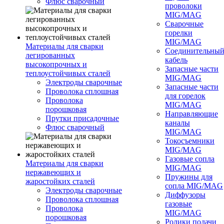
Флюс сварочный
проволоки
MIG/MAG
Сварочные
горелки
MIG/MAG
Материалы для сварки
Соединительны
легированных
кабель
высокопрочных и
Запасные части
теплоустойчивых сталей
MIG/MAG
Электроды сварочные
Запасные части
Проволока сплошная
для горелок
Проволока
MIG/MAG
порошковая
Направляющие
Прутки присадочные
каналы
Флюс сварочный
MIG/MAG
Токосъемники
MIG/MAG
Газовые сопла
Материалы для сварки
MIG/MAG
нержавеющих и
Пружины для
жаростойких сталей
сопла MIG/MAG
Электроды сварочные
Диффузоры
Проволока сплошная
газовые
Проволока
MIG/MAG
порошковая
Ролики подачи