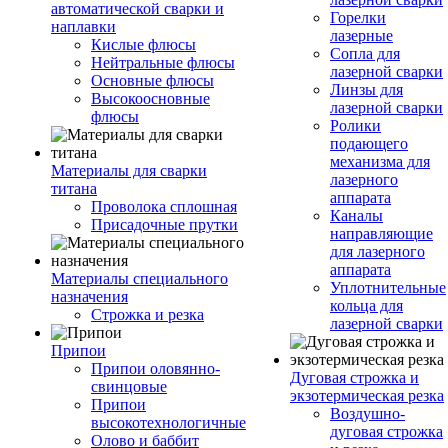
автоматической сварки и
Горелки
наплавки
лазерные
Кислые флюсы
Сопла для
Нейтральные флюсы
лазерной сварки
Основные флюсы
Линзы для
Высокоосновные
лазерной сварки
флюсы
Ролики
подающего
механизма для
Материалы для сварки
лазерного
титана
аппарата
Проволока сплошная
Каналы
Присадочные прутки
направляющие
для лазерного
аппарата
Материалы специального
Уплотнительные
назначения
кольца для
Строжка и резка
лазерной сварки
Припои
Припои оловянно-
Дуговая строжка и
свинцовые
экзотермическая резка
Припои
Воздушно-
высокотехнологичные
дуговая строжка
Олово и баббит