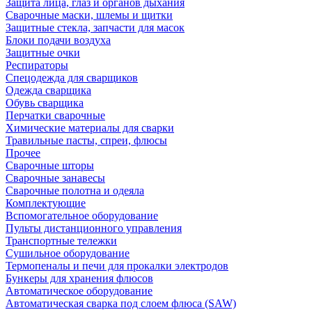
Защита лица, глаз и органов дыхания
Сварочные маски, шлемы и щитки
Защитные стекла, запчасти для масок
Блоки подачи воздуха
Защитные очки
Респираторы
Спецодежда для сварщиков
Одежда сварщика
Обувь сварщика
Перчатки сварочные
Химические материалы для сварки
Травильные пасты, спреи, флюсы
Прочее
Сварочные шторы
Сварочные занавесы
Сварочные полотна и одеяла
Комплектующие
Вспомогательное оборудование
Пульты дистанционного управления
Транспортные тележки
Сушильное оборудование
Термопеналы и печи для прокалки электродов
Бункеры для хранения флюсов
Автоматическое оборудование
Автоматическая сварка под слоем флюса (SAW)