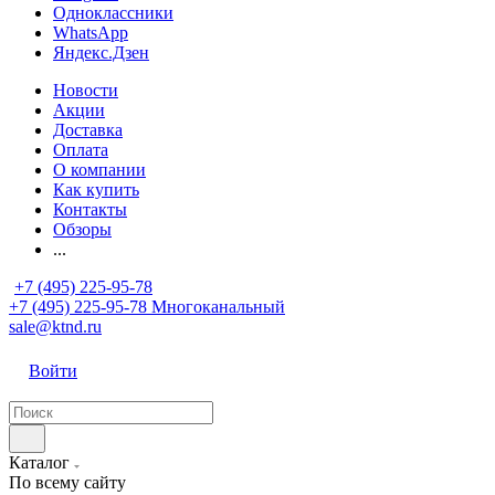
Одноклассники
WhatsApp
Яндекс.Дзен
Новости
Акции
Доставка
Оплата
О компании
Как купить
Контакты
Обзоры
...
+7 (495) 225-95-78
+7 (495) 225-95-78
Многоканальный
sale@ktnd.ru
Войти
Каталог
По всему сайту