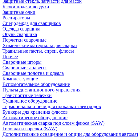
Защитные стекла, запчасти для масок
Блоки подачи воздуха
Защитные очки
Респираторы
Спецодежда для сварщиков
Одежда сварщика
Обувь сварщика
Перчатки сварочные
Химические материалы для сварки
Травильные пасты, спреи, флюсы
Прочее
Сварочные шторы
Сварочные занавесы
Сварочные полотна и одеяла
Комплектующие
Вспомогательное оборудование
Пульты дистанционного управления
Транспортные тележки
Сушильное оборудование
Термопеналы и печи для прокалки электродов
Бункеры для хранения флюсов
Автоматическое оборудование
Автоматическая сварка под слоем флюса (SAW)
Головки и горелки (SAW)
Дополнительные оснащение и опции для оборудования автома