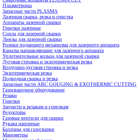
Плазмотроны
Запасные части PLASMA
Лазерная сварка, резка и очистка
Аппараты лазерной сварки
Горелки лазерные
Сопла для лазерной сварки
Линзы для лазерной сварки
Ролики подающего механизма для лазерного аппарата
Каналы направляющие для лазерного аппарата
Уплотнительные кольца для лазерной сварки
Дуговая строжка и экзотермическая резка
Воздушно-дуговая строжка и резка
Экзотермическая резка
Подводная сварка и резка
Запасные части ARC GOUGING & EXOTHERMIC CUTTING
Газосварочное оборудование
Резаки
Горелки
Запчасти к резакам и горелкам
Редукторы
Газовые вентили для сварки
Рукава напорные
Баллоны для газосварки
Манометры