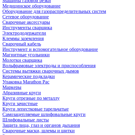
Машины газовой резки
Медицинское оборудование
Оборудование для газораспределительных систем
Сетевое оборудование
Сварочные аксессуары
Инструменты сварщика
Электрододержатели
Клеммы заземления
Сварочный кабель
Инструмент и вспомогательное оборудование
Магнитные угольники
Молотки сварщика
Вольфрамовые электроды и приспособления
Системы вытяжки сварочных дымов
Керамические подкладки
Упаковка Marathon Pac
Маркеры
Абразивные круги
Круги отрезные по металлу
Круги зачистные
Круги лепестковые тарельчатые
Самозацепляемые шлифовальные круги
Шлифовальные листы
Защита лица, глаз и органов дыхания
Сварочные маски, шлемы и щитки