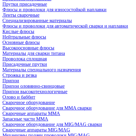
Прутки присадочные
Флюсы и проволоки для износостойкой наплавки
Ленты сварочные
Специализированные материалы
Флюсы и проволоки для автоматической сварки и наплавки
Кислые флюсы
Нейтральные флюсы
Основные флюсы
Высокоосновные флюсы
Материалы для сварки титана
Проволока сплошная
Присадочные прутки
Материалы специального назначения
Строжка и резка
Припои
Припои оловянно-свинцовые
Припои высокотехнологичные
Олово и баббит
Сварочное оборудование
Сварочное оборудование для MMA сварки
Сварочные аппараты MMA
Запасные части MMA
Сварочное оборудование для MIG/MAG сварки
Сварочные аппараты MIG/MAG
Механизмы подачи проволоки MIG/MAG