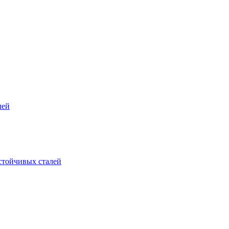
лей
стойчивых сталей