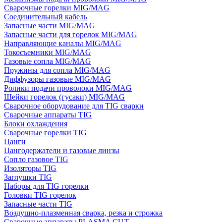
Сварочные горелки MIG/MAG
Соединительный кабель
Запасные части MIG/MAG
Запасные части для горелок MIG/MAG
Направляющие каналы MIG/MAG
Токосъемники MIG/MAG
Газовые сопла MIG/MAG
Пружины для сопла MIG/MAG
Диффузоры газовые MIG/MAG
Ролики подачи проволоки MIG/MAG
Шейки горелок (гусаки) MIG/MAG
Сварочное оборудование для TIG сварки
Сварочные аппараты TIG
Блоки охлаждения
Сварочные горелки TIG
Цанги
Цангодержатели и газовые линзы
Сопло газовое TIG
Изоляторы TIG
Заглушки TIG
Наборы для TIG горелки
Головки TIG горелок
Запасные части TIG
Воздушно-плазменная сварка, резка и строжка
Сварочные аппараты PLASMA CUT