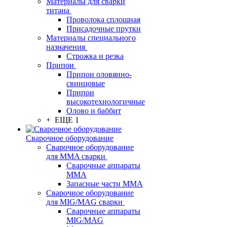
Материалы для сварки
титана
Проволока сплошная
Присадочные прутки
Материалы специального
назначения
Строжка и резка
Припои
Припои оловянно-
свинцовые
Припои
высокотехнологичные
Олово и баббит
+ ЕЩЕ 1
Сварочное оборудование
Сварочное оборудование
для MMA сварки
Сварочные аппараты
MMA
Запасные части MMA
Сварочное оборудование
для MIG/MAG сварки
Сварочные аппараты
MIG/MAG