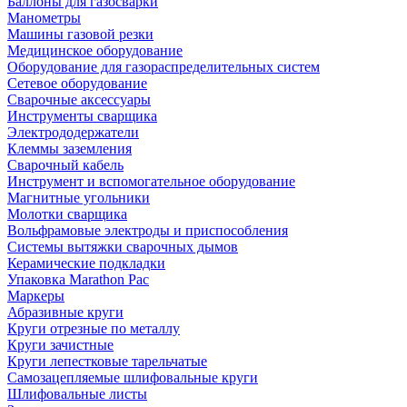
Баллоны для газосварки
Манометры
Машины газовой резки
Медицинское оборудование
Оборудование для газораспределительных систем
Сетевое оборудование
Сварочные аксессуары
Инструменты сварщика
Электрододержатели
Клеммы заземления
Сварочный кабель
Инструмент и вспомогательное оборудование
Магнитные угольники
Молотки сварщика
Вольфрамовые электроды и приспособления
Системы вытяжки сварочных дымов
Керамические подкладки
Упаковка Marathon Pac
Маркеры
Абразивные круги
Круги отрезные по металлу
Круги зачистные
Круги лепестковые тарельчатые
Самозацепляемые шлифовальные круги
Шлифовальные листы