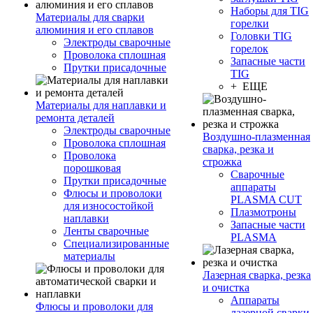
Наборы для TIG
Материалы для сварки
горелки
алюминия и его сплавов
Головки TIG
Электроды сварочные
горелок
Проволока сплошная
Запасные части
Прутки присадочные
TIG
+ ЕЩЕ
Материалы для наплавки и
ремонта деталей
Электроды сварочные
Воздушно-плазменная
Проволока сплошная
сварка, резка и
Проволока
строжка
порошковая
Сварочные
Прутки присадочные
аппараты
Флюсы и проволоки
PLASMA CUT
для износостойкой
Плазмотроны
наплавки
Запасные части
Ленты сварочные
PLASMA
Специализированные
материалы
Лазерная сварка, резка
и очистка
Аппараты
Флюсы и проволоки для
лазерной сварки