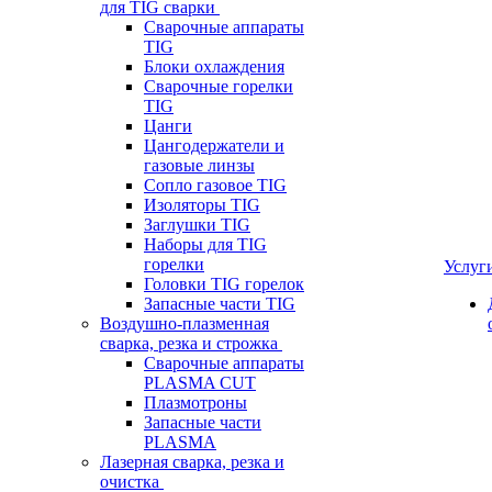
для TIG сварки
Сварочные аппараты
TIG
Блоки охлаждения
Сварочные горелки
TIG
Цанги
Цангодержатели и
газовые линзы
Сопло газовое TIG
Изоляторы TIG
Заглушки TIG
Наборы для TIG
горелки
Услуг
Головки TIG горелок
Запасные части TIG
Воздушно-плазменная
сварка, резка и строжка
Сварочные аппараты
PLASMA CUT
Плазмотроны
Запасные части
PLASMA
Лазерная сварка, резка и
очистка