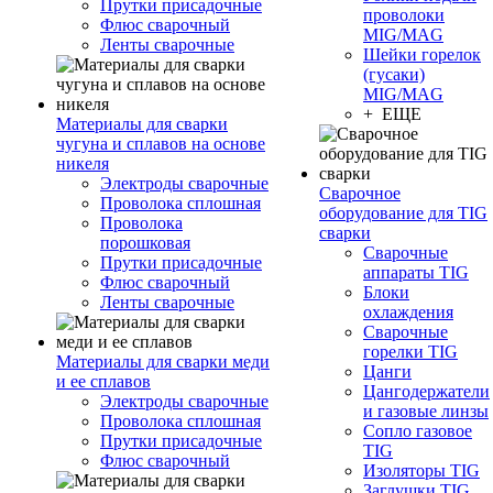
Прутки присадочные
проволоки
Флюс сварочный
MIG/MAG
Ленты сварочные
Шейки горелок
(гусаки)
MIG/MAG
+ ЕЩЕ
Материалы для сварки
чугуна и сплавов на основе
никеля
Электроды сварочные
Сварочное
Проволока сплошная
оборудование для TIG
Проволока
сварки
порошковая
Сварочные
Прутки присадочные
аппараты TIG
Флюс сварочный
Блоки
Ленты сварочные
охлаждения
Сварочные
горелки TIG
Материалы для сварки меди
Цанги
и ее сплавов
Цангодержатели
Электроды сварочные
и газовые линзы
Проволока сплошная
Сопло газовое
Прутки присадочные
TIG
Флюс сварочный
Изоляторы TIG
Заглушки TIG