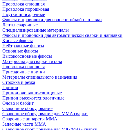
Проволока сплошная
Проволока порошковая
Прутки присадочные
Флюсы и проволоки для износостойкой наплавки
Ленты сварочные
Специализированные материалы
Флюсы и проволоки для автоматической сварки и наплавки
Кислые флюсы
Нейтральные флюсы
Основные флюсы
Высокоосновные флюсы
Материалы для сварки титана
Проволока сплошная
Присадочные прутки
Материалы специального назначения
Строжка и резка
Припои
Припои оловянно-свинцовые
Припои высокотехнологичные
Олово и баббит
Сварочное оборудование
Сварочное оборудование для MMA сварки
Сварочные аппараты MMA
Запасные части MMA
Сварочное оборудование для MIG/MAG сварки