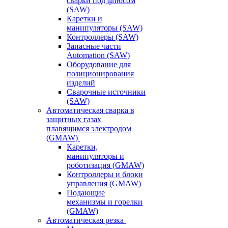
сварки под флюсом
(SAW)
Каретки и
манипуляторы (SAW)
Контроллеры (SAW)
Запасные части
Automation (SAW)
Оборудование для
позиционирования
изделий
Сварочные источники
(SAW)
Автоматическая сварка в
защитных газах
плавящимся электродом
(GMAW)
Каретки,
манипуляторы и
роботизация (GMAW)
Контроллеры и блоки
управления (GMAW)
Подающие
механизмы и горелки
(GMAW)
Автоматическая резка