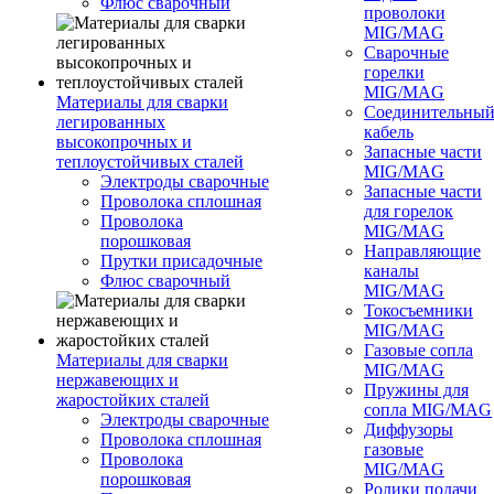
Флюс сварочный
проволоки
MIG/MAG
Сварочные
горелки
MIG/MAG
Материалы для сварки
Соединительны
легированных
кабель
высокопрочных и
Запасные части
теплоустойчивых сталей
MIG/MAG
Электроды сварочные
Запасные части
Проволока сплошная
для горелок
Проволока
MIG/MAG
порошковая
Направляющие
Прутки присадочные
каналы
Флюс сварочный
MIG/MAG
Токосъемники
MIG/MAG
Газовые сопла
Материалы для сварки
MIG/MAG
нержавеющих и
Пружины для
жаростойких сталей
сопла MIG/MAG
Электроды сварочные
Диффузоры
Проволока сплошная
газовые
Проволока
MIG/MAG
порошковая
Ролики подачи