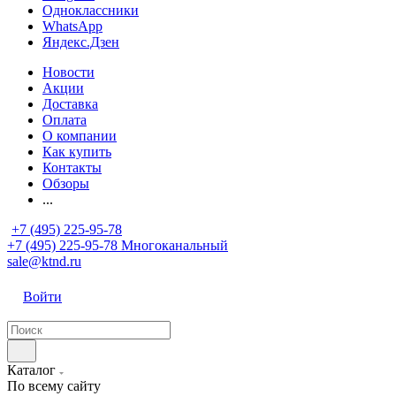
Одноклассники
WhatsApp
Яндекс.Дзен
Новости
Акции
Доставка
Оплата
О компании
Как купить
Контакты
Обзоры
...
+7 (495) 225-95-78
+7 (495) 225-95-78
Многоканальный
sale@ktnd.ru
Войти
Каталог
По всему сайту