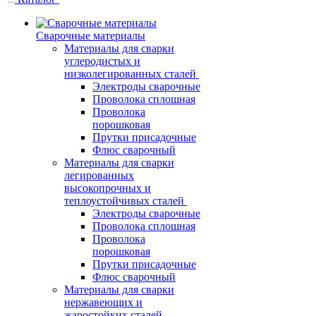
Сварочные материалы
Материалы для сварки
углеродистых и
низколегированных сталей
Электроды сварочные
Проволока сплошная
Проволока
порошковая
Прутки присадочные
Флюс сварочный
Материалы для сварки
легированных
высокопрочных и
теплоустойчивых сталей
Электроды сварочные
Проволока сплошная
Проволока
порошковая
Прутки присадочные
Флюс сварочный
Материалы для сварки
нержавеющих и
жаростойких сталей