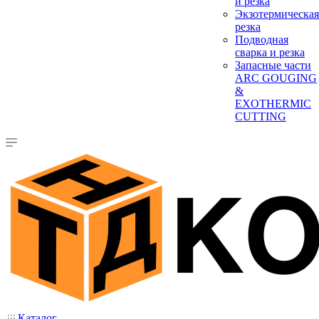
и резка
Экзотермическая
резка
Подводная
сварка и резка
Запасные части
ARC GOUGING
&
EXOTHERMIC
CUTTING
Каталог