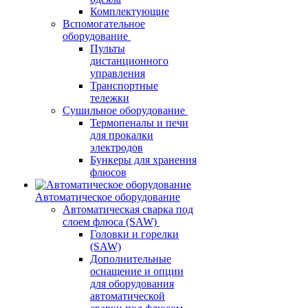
Комплектующие
Вспомогательное
оборудование
Пульты
дистанционного
управления
Транспортные
тележки
Сушильное оборудование
Термопеналы и печи
для прокалки
электродов
Бункеры для хранения
флюсов
Автоматическое оборудование
Автоматическая сварка под
слоем флюса (SAW)
Головки и горелки
(SAW)
Дополнительные
оснащение и опции
для оборудования
автоматической