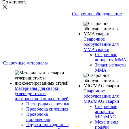
По каталогу
Сварочное оборудование
Сварочное
оборудование для
MMA сварки
Сварочные
аппараты MMA
Сварочные материалы
Запасные части
MMA
Материалы для сварки
Сварочное
углеродистых и
оборудование для
низколегированных сталей
MIG/MAG сварки
Электроды сварочные
Сварочные
Проволока сплошная
аппараты
Проволока
MIG/MAG
порошковая
Механизмы
Прутки присадочные
подачи