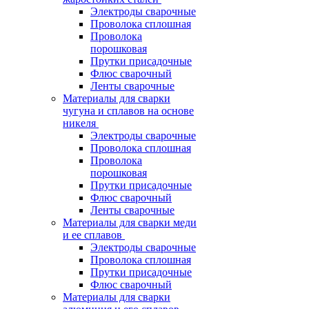
Электроды сварочные
Проволока сплошная
Проволока
порошковая
Прутки присадочные
Флюс сварочный
Ленты сварочные
Материалы для сварки
чугуна и сплавов на основе
никеля
Электроды сварочные
Проволока сплошная
Проволока
порошковая
Прутки присадочные
Флюс сварочный
Ленты сварочные
Материалы для сварки меди
и ее сплавов
Электроды сварочные
Проволока сплошная
Прутки присадочные
Флюс сварочный
Материалы для сварки