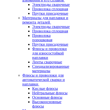
алюминия и его сплавов
Электроды сварочные
Проволока сплошная
Прутки присадочные
Материалы для наплавки и
ремонта деталей
Электроды сварочные
Проволока сплошная
Проволока
порошковая
Прутки присадочные
Флюсы и проволоки
для износостойкой
наплавки
Ленты сварочные
Специализированные
материалы
Флюсы и проволоки для
автоматической сварки и
наплавки
Кислые флюсы
Нейтральные флюсы
Основные флюсы
Высокоосновные
флюсы