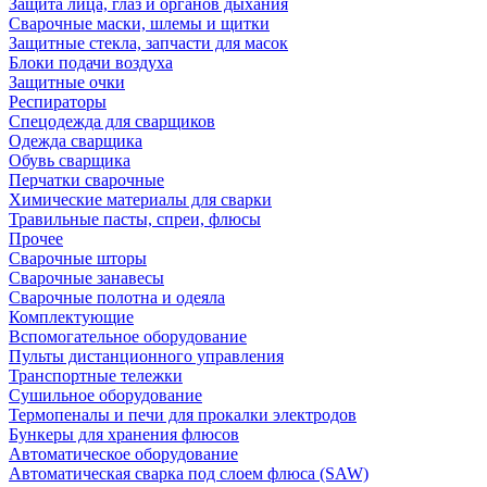
Защита лица, глаз и органов дыхания
Сварочные маски, шлемы и щитки
Защитные стекла, запчасти для масок
Блоки подачи воздуха
Защитные очки
Респираторы
Спецодежда для сварщиков
Одежда сварщика
Обувь сварщика
Перчатки сварочные
Химические материалы для сварки
Травильные пасты, спреи, флюсы
Прочее
Сварочные шторы
Сварочные занавесы
Сварочные полотна и одеяла
Комплектующие
Вспомогательное оборудование
Пульты дистанционного управления
Транспортные тележки
Сушильное оборудование
Термопеналы и печи для прокалки электродов
Бункеры для хранения флюсов
Автоматическое оборудование
Автоматическая сварка под слоем флюса (SAW)