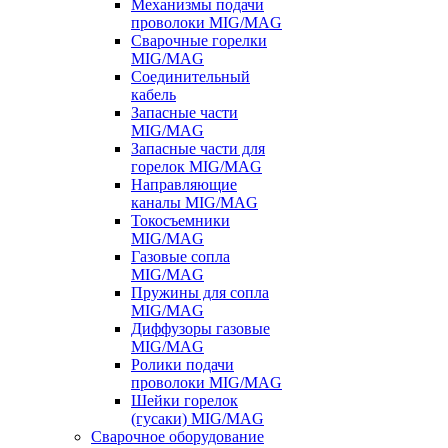
Механизмы подачи
проволоки MIG/MAG
Сварочные горелки
MIG/MAG
Соединительный
кабель
Запасные части
MIG/MAG
Запасные части для
горелок MIG/MAG
Направляющие
каналы MIG/MAG
Токосъемники
MIG/MAG
Газовые сопла
MIG/MAG
Пружины для сопла
MIG/MAG
Диффузоры газовые
MIG/MAG
Ролики подачи
проволоки MIG/MAG
Шейки горелок
(гусаки) MIG/MAG
Сварочное оборудование