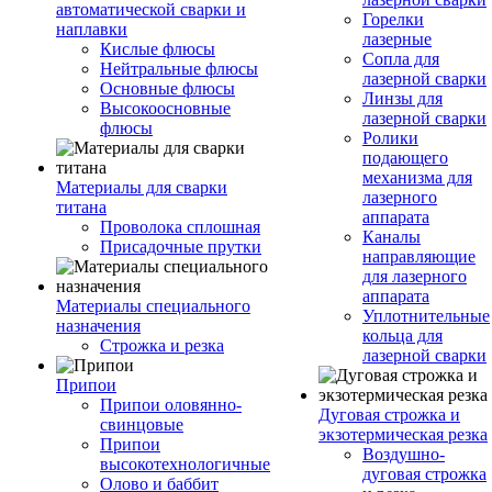
автоматической сварки и
Горелки
наплавки
лазерные
Кислые флюсы
Сопла для
Нейтральные флюсы
лазерной сварки
Основные флюсы
Линзы для
Высокоосновные
лазерной сварки
флюсы
Ролики
подающего
механизма для
Материалы для сварки
лазерного
титана
аппарата
Проволока сплошная
Каналы
Присадочные прутки
направляющие
для лазерного
аппарата
Материалы специального
Уплотнительные
назначения
кольца для
Строжка и резка
лазерной сварки
Припои
Припои оловянно-
Дуговая строжка и
свинцовые
экзотермическая резка
Припои
Воздушно-
высокотехнологичные
дуговая строжка
Олово и баббит