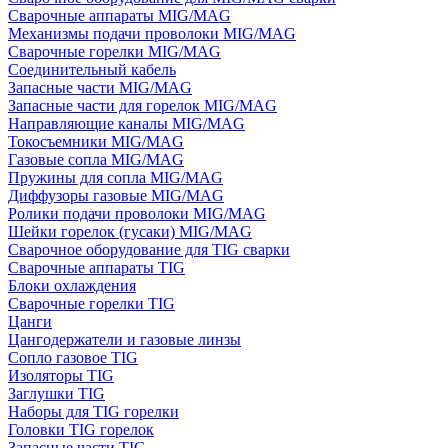
Сварочные аппараты MIG/MAG
Механизмы подачи проволоки MIG/MAG
Сварочные горелки MIG/MAG
Соединительный кабель
Запасные части MIG/MAG
Запасные части для горелок MIG/MAG
Направляющие каналы MIG/MAG
Токосъемники MIG/MAG
Газовые сопла MIG/MAG
Пружины для сопла MIG/MAG
Диффузоры газовые MIG/MAG
Ролики подачи проволоки MIG/MAG
Шейки горелок (гусаки) MIG/MAG
Сварочное оборудование для TIG сварки
Сварочные аппараты TIG
Блоки охлаждения
Сварочные горелки TIG
Цанги
Цангодержатели и газовые линзы
Сопло газовое TIG
Изоляторы TIG
Заглушки TIG
Наборы для TIG горелки
Головки TIG горелок
Запасные части TIG