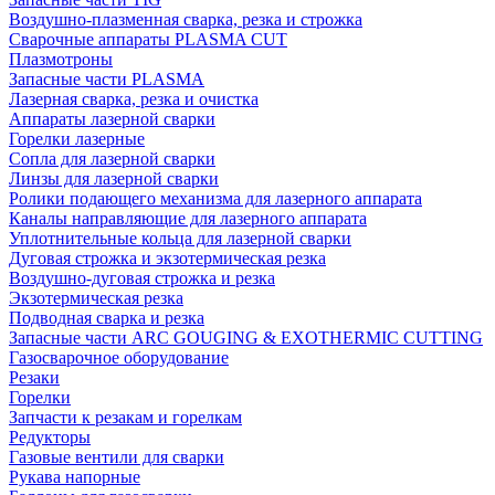
Воздушно-плазменная сварка, резка и строжка
Сварочные аппараты PLASMA CUT
Плазмотроны
Запасные части PLASMA
Лазерная сварка, резка и очистка
Аппараты лазерной сварки
Горелки лазерные
Сопла для лазерной сварки
Линзы для лазерной сварки
Ролики подающего механизма для лазерного аппарата
Каналы направляющие для лазерного аппарата
Уплотнительные кольца для лазерной сварки
Дуговая строжка и экзотермическая резка
Воздушно-дуговая строжка и резка
Экзотермическая резка
Подводная сварка и резка
Запасные части ARC GOUGING & EXOTHERMIC CUTTING
Газосварочное оборудование
Резаки
Горелки
Запчасти к резакам и горелкам
Редукторы
Газовые вентили для сварки
Рукава напорные