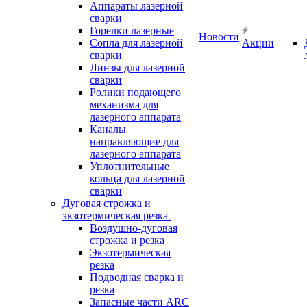
Аппараты лазерной
сварки
Горелки лазерные
Новости
Сопла для лазерной
Акции
сварки
Линзы для лазерной
сварки
Ролики подающего
механизма для
лазерного аппарата
Каналы
направляющие для
лазерного аппарата
Уплотнительные
кольца для лазерной
сварки
Дуговая строжка и
экзотермическая резка
Воздушно-дуговая
строжка и резка
Экзотермическая
резка
Подводная сварка и
резка
Запасные части ARC