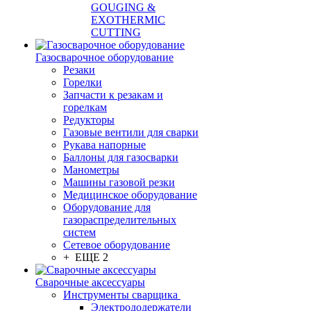
GOUGING &
EXOTHERMIC
CUTTING
Газосварочное оборудование
Резаки
Горелки
Запчасти к резакам и
горелкам
Редукторы
Газовые вентили для сварки
Рукава напорные
Баллоны для газосварки
Манометры
Машины газовой резки
Медицинское оборудование
Оборудование для
газораспределительных
систем
Сетевое оборудование
+ ЕЩЕ 2
Сварочные аксессуары
Инструменты сварщика
Электрододержатели