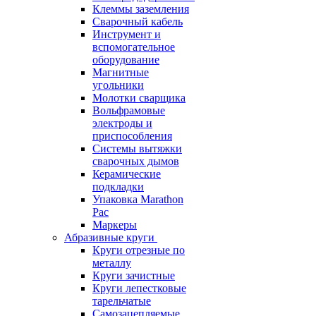
Клеммы заземления
Сварочный кабель
Инструмент и
вспомогательное
оборудование
Магнитные
угольники
Молотки сварщика
Вольфрамовые
электроды и
приспособления
Системы вытяжки
сварочных дымов
Керамические
подкладки
Упаковка Marathon
Pac
Маркеры
Абразивные круги
Круги отрезные по
металлу
Круги зачистные
Круги лепестковые
тарельчатые
Самозацепляемые