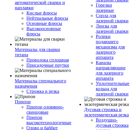
автоматической сварки и
Горелки
наплавки
лазерные
Кислые флюсы
Сопла для
Нейтральные флюсы
лазерной сварки
Основные флюсы
Линзы для
Высокоосновные
лазерной сварки
флюсы
Ролики
подающего
механизма для
Материалы для сварки
лазерного
титана
аппарата
Проволока сплошная
Каналы
Присадочные прутки
направляющие
для лазерного
аппарата
Материалы специального
Уплотнительные
назначения
кольца для
Строжка и резка
лазерной сварки
Припои
Припои оловянно-
Дуговая строжка и
свинцовые
экзотермическая резка
Припои
Воздушно-
высокотехнологичные
дуговая строжка
Олово и баббит