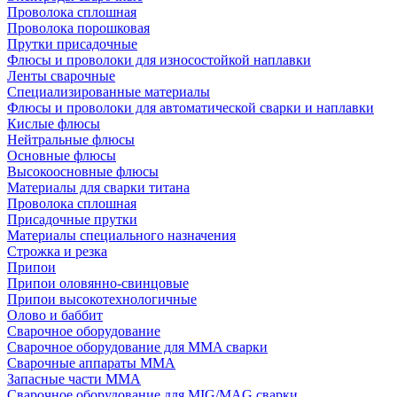
Проволока сплошная
Проволока порошковая
Прутки присадочные
Флюсы и проволоки для износостойкой наплавки
Ленты сварочные
Специализированные материалы
Флюсы и проволоки для автоматической сварки и наплавки
Кислые флюсы
Нейтральные флюсы
Основные флюсы
Высокоосновные флюсы
Материалы для сварки титана
Проволока сплошная
Присадочные прутки
Материалы специального назначения
Строжка и резка
Припои
Припои оловянно-свинцовые
Припои высокотехнологичные
Олово и баббит
Сварочное оборудование
Сварочное оборудование для MMA сварки
Сварочные аппараты MMA
Запасные части MMA
Сварочное оборудование для MIG/MAG сварки