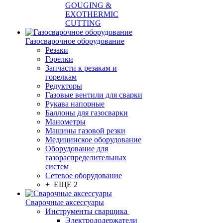
GOUGING &
EXOTHERMIC
CUTTING
Газосварочное оборудование
Резаки
Горелки
Запчасти к резакам и
горелкам
Редукторы
Газовые вентили для сварки
Рукава напорные
Баллоны для газосварки
Манометры
Машины газовой резки
Медицинское оборудование
Оборудование для
газораспределительных
систем
Сетевое оборудование
+ ЕЩЕ 2
Сварочные аксессуары
Инструменты сварщика
Электрододержатели