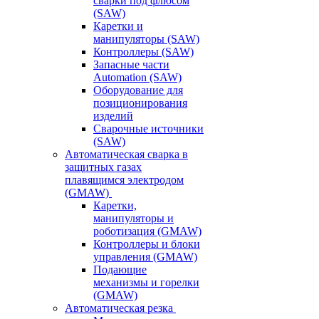
сварки под флюсом
(SAW)
Каретки и
манипуляторы (SAW)
Контроллеры (SAW)
Запасные части
Automation (SAW)
Оборудование для
позиционирования
изделий
Сварочные источники
(SAW)
Автоматическая сварка в
защитных газах
плавящимся электродом
(GMAW)
Каретки,
манипуляторы и
роботизация (GMAW)
Контроллеры и блоки
управления (GMAW)
Подающие
механизмы и горелки
(GMAW)
Автоматическая резка