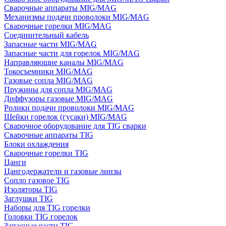
Сварочные аппараты MIG/MAG
Механизмы подачи проволоки MIG/MAG
Сварочные горелки MIG/MAG
Соединительный кабель
Запасные части MIG/MAG
Запасные части для горелок MIG/MAG
Направляющие каналы MIG/MAG
Токосъемники MIG/MAG
Газовые сопла MIG/MAG
Пружины для сопла MIG/MAG
Диффузоры газовые MIG/MAG
Ролики подачи проволоки MIG/MAG
Шейки горелок (гусаки) MIG/MAG
Сварочное оборудование для TIG сварки
Сварочные аппараты TIG
Блоки охлаждения
Сварочные горелки TIG
Цанги
Цангодержатели и газовые линзы
Сопло газовое TIG
Изоляторы TIG
Заглушки TIG
Наборы для TIG горелки
Головки TIG горелок
Запасные части TIG