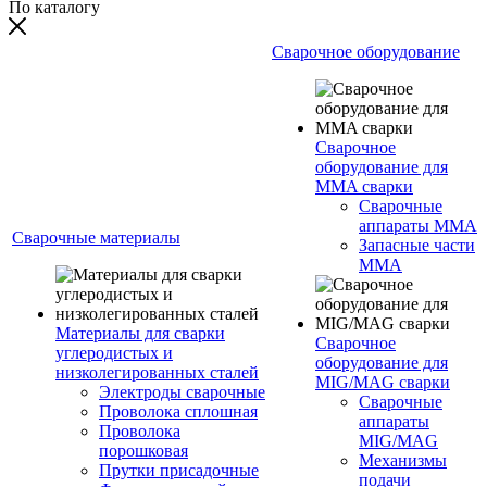
По каталогу
Сварочное оборудование
Сварочное
оборудование для
MMA сварки
Сварочные
аппараты MMA
Сварочные материалы
Запасные части
MMA
Материалы для сварки
Сварочное
углеродистых и
оборудование для
низколегированных сталей
MIG/MAG сварки
Электроды сварочные
Сварочные
Проволока сплошная
аппараты
Проволока
MIG/MAG
порошковая
Механизмы
Прутки присадочные
подачи