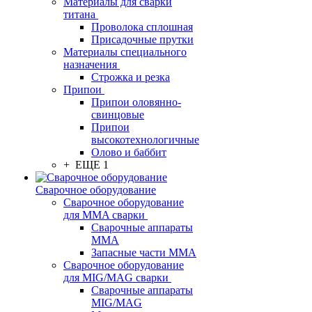
Материалы для сварки
титана
Проволока сплошная
Присадочные прутки
Материалы специального
назначения
Строжка и резка
Припои
Припои оловянно-
свинцовые
Припои
высокотехнологичные
Олово и баббит
+ ЕЩЕ 1
Сварочное оборудование
Сварочное оборудование
для MMA сварки
Сварочные аппараты
MMA
Запасные части MMA
Сварочное оборудование
для MIG/MAG сварки
Сварочные аппараты
MIG/MAG