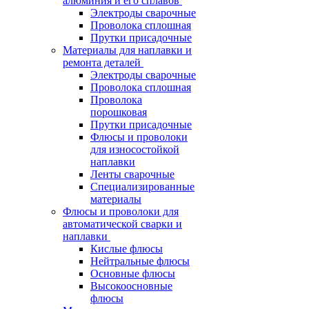
алюминия и его сплавов
Электроды сварочные
Проволока сплошная
Прутки присадочные
Материалы для наплавки и
ремонта деталей
Электроды сварочные
Проволока сплошная
Проволока
порошковая
Прутки присадочные
Флюсы и проволоки
для износостойкой
наплавки
Ленты сварочные
Специализированные
материалы
Флюсы и проволоки для
автоматической сварки и
наплавки
Кислые флюсы
Нейтральные флюсы
Основные флюсы
Высокоосновные
флюсы