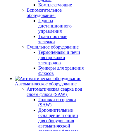
Комплектующие
Вспомогательное
оборудование
Пульты
дистанционного
управления
Транспортные
тележки
Сушильное оборудование
Термопеналы и печи
для прокалки
электродов
Бункеры для хранения
флюсов
Автоматическое оборудование
Автоматическая сварка под
слоем флюса (SAW)
Головки и горелки
(SAW)
Дополнительные
оснащение и опции
для оборудования
автоматической