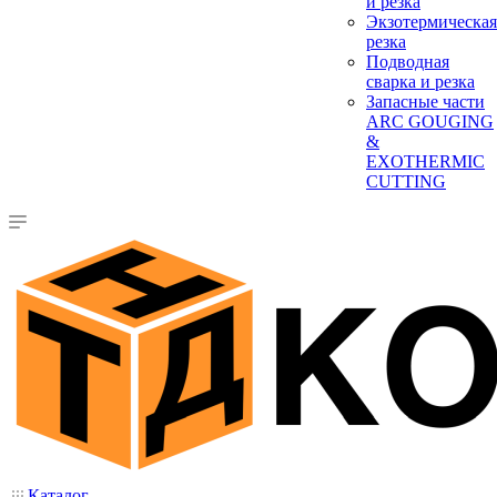
и резка
Экзотермическая
резка
Подводная
сварка и резка
Запасные части
ARC GOUGING
&
EXOTHERMIC
CUTTING
Каталог