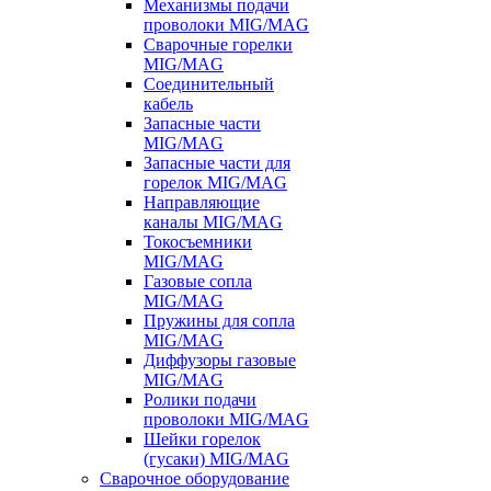
Механизмы подачи
проволоки MIG/MAG
Сварочные горелки
MIG/MAG
Соединительный
кабель
Запасные части
MIG/MAG
Запасные части для
горелок MIG/MAG
Направляющие
каналы MIG/MAG
Токосъемники
MIG/MAG
Газовые сопла
MIG/MAG
Пружины для сопла
MIG/MAG
Диффузоры газовые
MIG/MAG
Ролики подачи
проволоки MIG/MAG
Шейки горелок
(гусаки) MIG/MAG
Сварочное оборудование