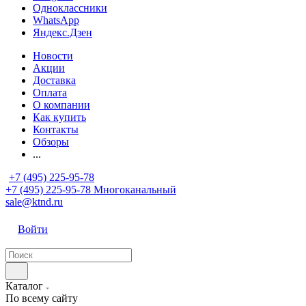
Одноклассники
WhatsApp
Яндекс.Дзен
Новости
Акции
Доставка
Оплата
О компании
Как купить
Контакты
Обзоры
...
+7 (495) 225-95-78
+7 (495) 225-95-78
Многоканальный
sale@ktnd.ru
Войти
Каталог
По всему сайту