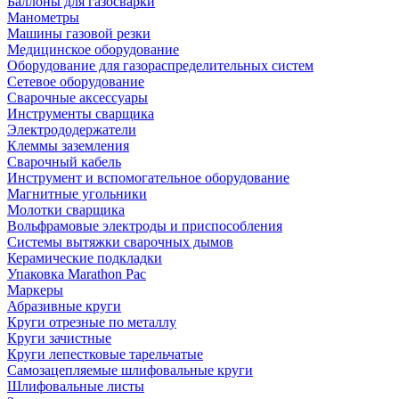
Баллоны для газосварки
Манометры
Машины газовой резки
Медицинское оборудование
Оборудование для газораспределительных систем
Сетевое оборудование
Сварочные аксессуары
Инструменты сварщика
Электрододержатели
Клеммы заземления
Сварочный кабель
Инструмент и вспомогательное оборудование
Магнитные угольники
Молотки сварщика
Вольфрамовые электроды и приспособления
Системы вытяжки сварочных дымов
Керамические подкладки
Упаковка Marathon Pac
Маркеры
Абразивные круги
Круги отрезные по металлу
Круги зачистные
Круги лепестковые тарельчатые
Самозацепляемые шлифовальные круги
Шлифовальные листы