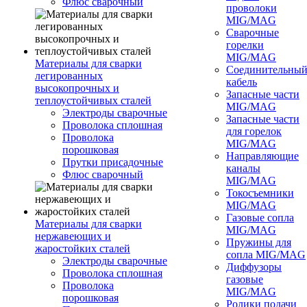
Флюс сварочный
проволоки
MIG/MAG
Сварочные
горелки
MIG/MAG
Материалы для сварки
Соединительны
легированных
кабель
высокопрочных и
Запасные части
теплоустойчивых сталей
MIG/MAG
Электроды сварочные
Запасные части
Проволока сплошная
для горелок
Проволока
MIG/MAG
порошковая
Направляющие
Прутки присадочные
каналы
Флюс сварочный
MIG/MAG
Токосъемники
MIG/MAG
Газовые сопла
Материалы для сварки
MIG/MAG
нержавеющих и
Пружины для
жаростойких сталей
сопла MIG/MAG
Электроды сварочные
Диффузоры
Проволока сплошная
газовые
Проволока
MIG/MAG
порошковая
Ролики подачи