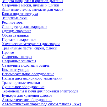
Защита лица, глаз и органов дыхания
Сварочные маски, шлемы и щитки
Защитные стекла, запчасти для масок
Блоки подачи воздуха
Защитные очки
Респираторы
Спецодежда для сварщиков
Одежда сварщика
Обувь сварщика
Перчатки сварочные
Химические материалы для сварки
Травильные пасты, спреи, флюсы
Прочее
Сварочные шторы
Сварочные занавесы
Сварочные полотна и одеяла
Комплектующие
Вспомогательное оборудование
Пульты дистанционного управления
Транспортные тележки
Сушильное оборудование
Термопеналы и печи для прокалки электродов
Бункеры для хранения флюсов
Автоматическое оборудование
Автоматическая сварка под слоем флюса (SAW)