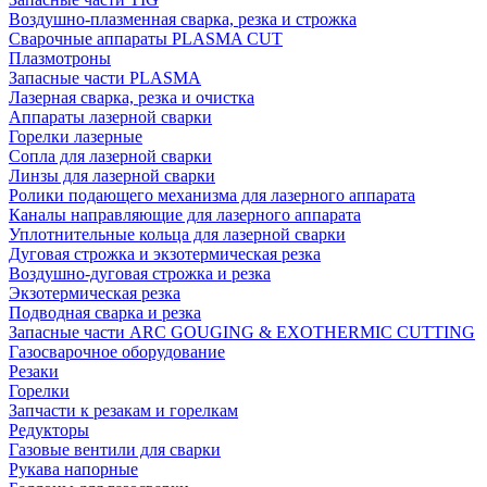
Воздушно-плазменная сварка, резка и строжка
Сварочные аппараты PLASMA CUT
Плазмотроны
Запасные части PLASMA
Лазерная сварка, резка и очистка
Аппараты лазерной сварки
Горелки лазерные
Сопла для лазерной сварки
Линзы для лазерной сварки
Ролики подающего механизма для лазерного аппарата
Каналы направляющие для лазерного аппарата
Уплотнительные кольца для лазерной сварки
Дуговая строжка и экзотермическая резка
Воздушно-дуговая строжка и резка
Экзотермическая резка
Подводная сварка и резка
Запасные части ARC GOUGING & EXOTHERMIC CUTTING
Газосварочное оборудование
Резаки
Горелки
Запчасти к резакам и горелкам
Редукторы
Газовые вентили для сварки
Рукава напорные