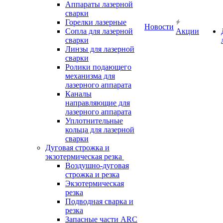
Аппараты лазерной
сварки
Горелки лазерные
Новости
Сопла для лазерной
Акции
сварки
Линзы для лазерной
сварки
Ролики подающего
механизма для
лазерного аппарата
Каналы
направляющие для
лазерного аппарата
Уплотнительные
кольца для лазерной
сварки
Дуговая строжка и
экзотермическая резка
Воздушно-дуговая
строжка и резка
Экзотермическая
резка
Подводная сварка и
резка
Запасные части ARC