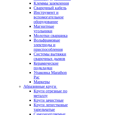
Клеммы заземления
Сварочный кабель
Инструмент и
вспомогательное
оборудование
Магнитные
угольники
Молотки сварщика
Вольфрамовые
электроды и
приспособления
Системы вытяжки
сварочных дымов
Керамические
подкладки
Упаковка Marathon
Pac
Маркеры
Абразивные круги
Круги отрезные по
металлу
Круги зачистные
Круги лепестковые
тарельчатые
Самозацепляемые