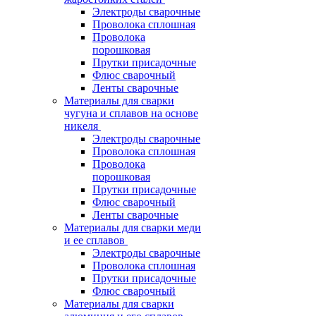
Электроды сварочные
Проволока сплошная
Проволока
порошковая
Прутки присадочные
Флюс сварочный
Ленты сварочные
Материалы для сварки
чугуна и сплавов на основе
никеля
Электроды сварочные
Проволока сплошная
Проволока
порошковая
Прутки присадочные
Флюс сварочный
Ленты сварочные
Материалы для сварки меди
и ее сплавов
Электроды сварочные
Проволока сплошная
Прутки присадочные
Флюс сварочный
Материалы для сварки