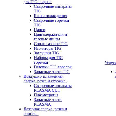
для TIG сварки
Сварочные аппараты
TIG
Блоки охлаждения
Сварочные горелки
TIG
Цанги
Цангодержатели и
газовые линзы
Сопло газовое TIG
Изоляторы TIG
Заглушки TIG
Наборы для TIG
горелки
Услуг
Головки TIG горелок
Запасные части TIG
Воздушно-плазменная
сварка, резка и строжка
Сварочные аппараты
PLASMA CUT
Плазмотроны
Запасные части
PLASMA
Лазерная сварка, резка и
очистка