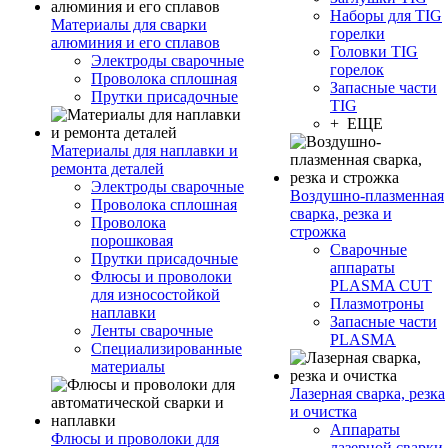
Наборы для TIG
Материалы для сварки
горелки
алюминия и его сплавов
Головки TIG
Электроды сварочные
горелок
Проволока сплошная
Запасные части
Прутки присадочные
TIG
+ ЕЩЕ
Материалы для наплавки и
ремонта деталей
Электроды сварочные
Воздушно-плазменная
Проволока сплошная
сварка, резка и
Проволока
строжка
порошковая
Сварочные
Прутки присадочные
аппараты
Флюсы и проволоки
PLASMA CUT
для износостойкой
Плазмотроны
наплавки
Запасные части
Ленты сварочные
PLASMA
Специализированные
материалы
Лазерная сварка, резка
и очистка
Аппараты
Флюсы и проволоки для
лазерной сварки