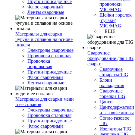
Прутки присадочные
проволоки
Флюс сварочный
MIG/MAG
Ленты сварочные
Шейки горелок
(гусаки)
MIG/MAG
+ ЕЩЕ
Материалы для сварки
чугуна и сплавов на основе
никеля
Электроды сварочные
Сварочное
Проволока сплошная
оборудование для TIG
Проволока
сварки
порошковая
Сварочные
Прутки присадочные
аппараты TIG
Флюс сварочный
Блоки
Ленты сварочные
охлаждения
Сварочные
горелки TIG
Материалы для сварки меди
Цанги
и ее сплавов
Цангодержатели
Электроды сварочные
и газовые линзы
Проволока сплошная
Сопло газовое
Прутки присадочные
TIG
Флюс сварочный
Изоляторы TIG
Заглушки TIG