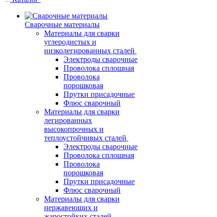
Сварочные материалы
Материалы для сварки
углеродистых и
низколегированных сталей
Электроды сварочные
Проволока сплошная
Проволока
порошковая
Прутки присадочные
Флюс сварочный
Материалы для сварки
легированных
высокопрочных и
теплоустойчивых сталей
Электроды сварочные
Проволока сплошная
Проволока
порошковая
Прутки присадочные
Флюс сварочный
Материалы для сварки
нержавеющих и
жаростойких сталей