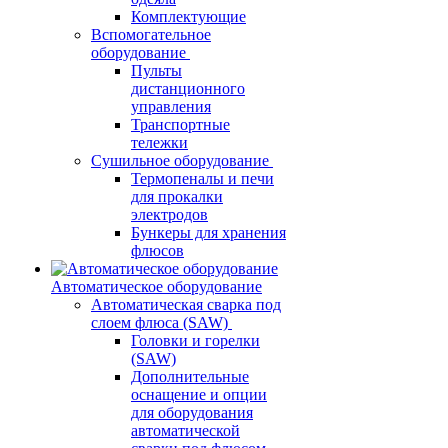
Комплектующие
Вспомогательное
оборудование
Пульты
дистанционного
управления
Транспортные
тележки
Сушильное оборудование
Термопеналы и печи
для прокалки
электродов
Бункеры для хранения
флюсов
Автоматическое оборудование
Автоматическая сварка под
слоем флюса (SAW)
Головки и горелки
(SAW)
Дополнительные
оснащение и опции
для оборудования
автоматической