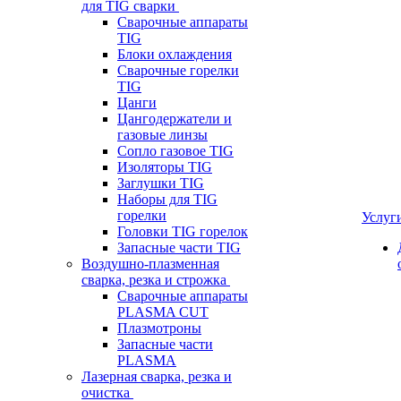
для TIG сварки
Сварочные аппараты
TIG
Блоки охлаждения
Сварочные горелки
TIG
Цанги
Цангодержатели и
газовые линзы
Сопло газовое TIG
Изоляторы TIG
Заглушки TIG
Наборы для TIG
горелки
Услуг
Головки TIG горелок
Запасные части TIG
Воздушно-плазменная
сварка, резка и строжка
Сварочные аппараты
PLASMA CUT
Плазмотроны
Запасные части
PLASMA
Лазерная сварка, резка и
очистка