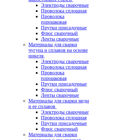
Электроды сварочные
Проволока сплошная
Проволока
порошковая
Прутки присадочные
Флюс сварочный
Ленты сварочные
Материалы для сварки
чугуна и сплавов на основе
никеля
Электроды сварочные
Проволока сплошная
Проволока
порошковая
Прутки присадочные
Флюс сварочный
Ленты сварочные
Материалы для сварки меди
и ее сплавов
Электроды сварочные
Проволока сплошная
Прутки присадочные
Флюс сварочный
Материалы для сварки