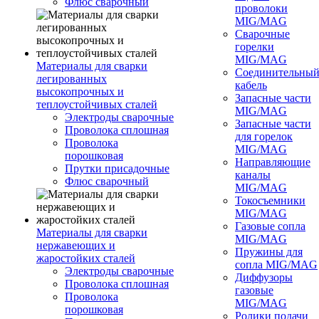
Флюс сварочный
проволоки
MIG/MAG
Сварочные
горелки
MIG/MAG
Материалы для сварки
Соединительны
легированных
кабель
высокопрочных и
Запасные части
теплоустойчивых сталей
MIG/MAG
Электроды сварочные
Запасные части
Проволока сплошная
для горелок
Проволока
MIG/MAG
порошковая
Направляющие
Прутки присадочные
каналы
Флюс сварочный
MIG/MAG
Токосъемники
MIG/MAG
Газовые сопла
Материалы для сварки
MIG/MAG
нержавеющих и
Пружины для
жаростойких сталей
сопла MIG/MAG
Электроды сварочные
Диффузоры
Проволока сплошная
газовые
Проволока
MIG/MAG
порошковая
Ролики подачи