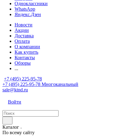
Одноклассники
WhatsApp
Яндекс.Дзен
Новости
Акции
Доставка
Оплата
О компании
Как купить
Контакты
Обзоры
...
+7 (495) 225-95-78
+7 (495) 225-95-78
Многоканальный
sale@ktnd.ru
Войти
Каталог
По всему сайту