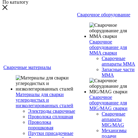
По каталогу
Сварочное оборудование
Сварочное
оборудование для
MMA сварки
Сварочные
аппараты MMA
Сварочные материалы
Запасные части
MMA
Материалы для сварки
Сварочное
углеродистых и
оборудование для
низколегированных сталей
MIG/MAG сварки
Электроды сварочные
Сварочные
Проволока сплошная
аппараты
Проволока
MIG/MAG
порошковая
Механизмы
Прутки присадочные
подачи