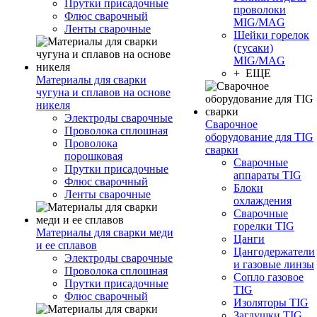
Прутки присадочные
проволоки
Флюс сварочный
MIG/MAG
Ленты сварочные
Шейки горелок
(гусаки)
MIG/MAG
+ ЕЩЕ
Материалы для сварки
чугуна и сплавов на основе
никеля
Электроды сварочные
Сварочное
Проволока сплошная
оборудование для TIG
Проволока
сварки
порошковая
Сварочные
Прутки присадочные
аппараты TIG
Флюс сварочный
Блоки
Ленты сварочные
охлаждения
Сварочные
горелки TIG
Материалы для сварки меди
Цанги
и ее сплавов
Цангодержатели
Электроды сварочные
и газовые линзы
Проволока сплошная
Сопло газовое
Прутки присадочные
TIG
Флюс сварочный
Изоляторы TIG
Заглушки TIG