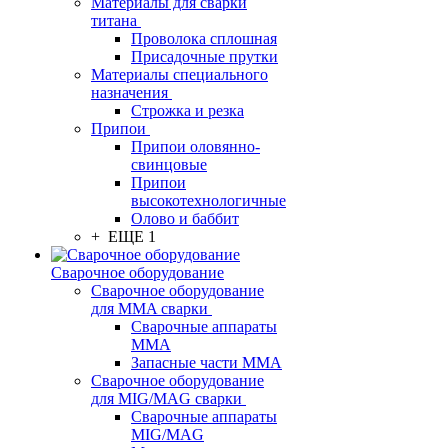
Материалы для сварки
титана
Проволока сплошная
Присадочные прутки
Материалы специального
назначения
Строжка и резка
Припои
Припои оловянно-
свинцовые
Припои
высокотехнологичные
Олово и баббит
+ ЕЩЕ 1
Сварочное оборудование
Сварочное оборудование
для MMA сварки
Сварочные аппараты
MMA
Запасные части MMA
Сварочное оборудование
для MIG/MAG сварки
Сварочные аппараты
MIG/MAG