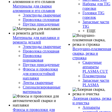
Наборы для TIG
Материалы для сварки
горелки
алюминия и его сплавов
Головки TIG
Электроды сварочные
горелок
Проволока сплошная
Запасные части
Прутки присадочные
TIG
+ ЕЩЕ
Материалы для наплавки и
ремонта деталей
Электроды сварочные
Воздушно-плазменная
Проволока сплошная
сварка, резка и
Проволока
строжка
порошковая
Сварочные
Прутки присадочные
аппараты
Флюсы и проволоки
PLASMA CUT
для износостойкой
Плазмотроны
наплавки
Запасные части
Ленты сварочные
PLASMA
Специализированные
материалы
Лазерная сварка, резка
и очистка
Аппараты
Флюсы и проволоки для
лазерной сварки