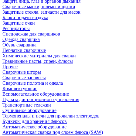
Защита лица, глаз и органов дыхания
Сварочные маски, шлемы и щитки
Защитные стекла, запчасти для масок
Блоки подачи воздуха
Защитные очки
Респираторы
Спецодежда для сварщиков
Одежда сварщика
Обувь сварщика
Перчатки сварочные
Химические материалы для сварки
Травильные пасты, спреи, флюсы
Прочее
Сварочные шторы
Сварочные занавесы
Сварочные полотна и одеяла
Комплектующие
Вспомогательное оборудование
Пульты дистанционного управления
Транспортные тележки
Сушильное оборудование
Термопеналы и печи для прокалки электродов
Бункеры для хранения флюсов
Автоматическое оборудование
Автоматическая сварка под слоем флюса (SAW)