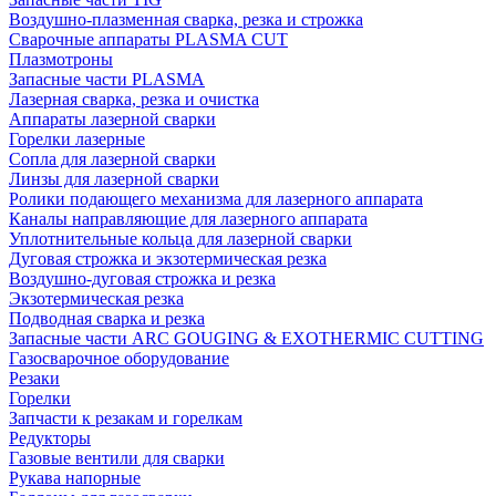
Воздушно-плазменная сварка, резка и строжка
Сварочные аппараты PLASMA CUT
Плазмотроны
Запасные части PLASMA
Лазерная сварка, резка и очистка
Аппараты лазерной сварки
Горелки лазерные
Сопла для лазерной сварки
Линзы для лазерной сварки
Ролики подающего механизма для лазерного аппарата
Каналы направляющие для лазерного аппарата
Уплотнительные кольца для лазерной сварки
Дуговая строжка и экзотермическая резка
Воздушно-дуговая строжка и резка
Экзотермическая резка
Подводная сварка и резка
Запасные части ARC GOUGING & EXOTHERMIC CUTTING
Газосварочное оборудование
Резаки
Горелки
Запчасти к резакам и горелкам
Редукторы
Газовые вентили для сварки
Рукава напорные