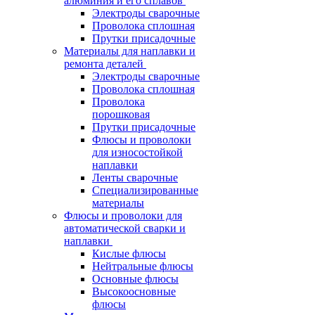
алюминия и его сплавов
Электроды сварочные
Проволока сплошная
Прутки присадочные
Материалы для наплавки и
ремонта деталей
Электроды сварочные
Проволока сплошная
Проволока
порошковая
Прутки присадочные
Флюсы и проволоки
для износостойкой
наплавки
Ленты сварочные
Специализированные
материалы
Флюсы и проволоки для
автоматической сварки и
наплавки
Кислые флюсы
Нейтральные флюсы
Основные флюсы
Высокоосновные
флюсы