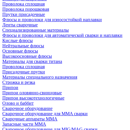
Проволока сплошная
Проволока порошковая
Прутки присадочные
Флюсы и проволоки для износостойкой наплавки
Ленты сварочные
Специализированные материалы
Флюсы и проволоки для автоматической сварки и наплавки
Кислые флюсы
Нейтральные флюсы
Основные флюсы
Высокоосновные флюсы
Материалы для сварки титана
Проволока сплошная
Присадочные прутки
Материалы специального назначения
Строжка и резка
Припои
Припои оловянно-свинцовые
Припои высокотехнологичные
Олово и баббит
Сварочное оборудование
Сварочное оборудование для MMA сварки
Сварочные аппараты MMA
Запасные части MMA
Сварочное оборудование для MIG/MAG сварки