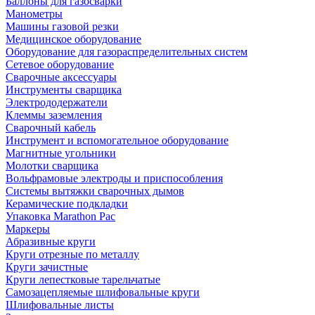
Баллоны для газосварки
Манометры
Машины газовой резки
Медицинское оборудование
Оборудование для газораспределительных систем
Сетевое оборудование
Сварочные аксессуары
Инструменты сварщика
Электрододержатели
Клеммы заземления
Сварочный кабель
Инструмент и вспомогательное оборудование
Магнитные угольники
Молотки сварщика
Вольфрамовые электроды и приспособления
Системы вытяжки сварочных дымов
Керамические подкладки
Упаковка Marathon Pac
Маркеры
Абразивные круги
Круги отрезные по металлу
Круги зачистные
Круги лепестковые тарельчатые
Самозацепляемые шлифовальные круги
Шлифовальные листы