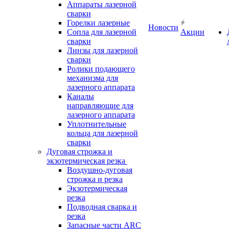
Аппараты лазерной
сварки
Горелки лазерные
Новости
Сопла для лазерной
Акции
сварки
Линзы для лазерной
сварки
Ролики подающего
механизма для
лазерного аппарата
Каналы
направляющие для
лазерного аппарата
Уплотнительные
кольца для лазерной
сварки
Дуговая строжка и
экзотермическая резка
Воздушно-дуговая
строжка и резка
Экзотермическая
резка
Подводная сварка и
резка
Запасные части ARC