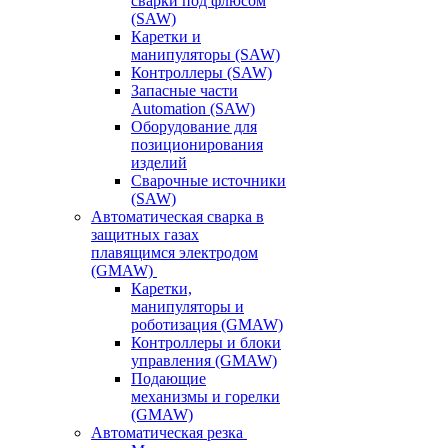
сварки под флюсом
(SAW)
Каретки и
манипуляторы (SAW)
Контроллеры (SAW)
Запасные части
Automation (SAW)
Оборудование для
позиционирования
изделий
Сварочные источники
(SAW)
Автоматическая сварка в
защитных газах
плавящимся электродом
(GMAW)
Каретки,
манипуляторы и
роботизация (GMAW)
Контроллеры и блоки
управления (GMAW)
Подающие
механизмы и горелки
(GMAW)
Автоматическая резка