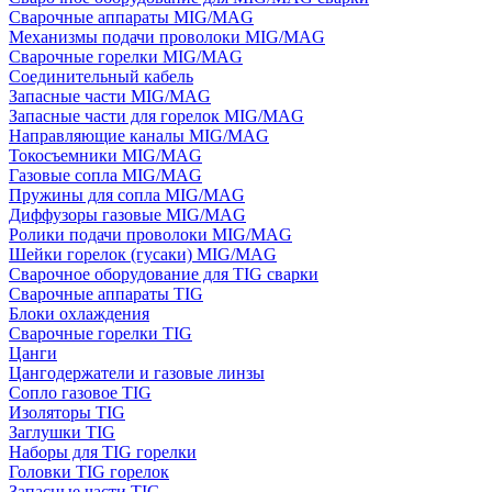
Сварочные аппараты MIG/MAG
Механизмы подачи проволоки MIG/MAG
Сварочные горелки MIG/MAG
Соединительный кабель
Запасные части MIG/MAG
Запасные части для горелок MIG/MAG
Направляющие каналы MIG/MAG
Токосъемники MIG/MAG
Газовые сопла MIG/MAG
Пружины для сопла MIG/MAG
Диффузоры газовые MIG/MAG
Ролики подачи проволоки MIG/MAG
Шейки горелок (гусаки) MIG/MAG
Сварочное оборудование для TIG сварки
Сварочные аппараты TIG
Блоки охлаждения
Сварочные горелки TIG
Цанги
Цангодержатели и газовые линзы
Сопло газовое TIG
Изоляторы TIG
Заглушки TIG
Наборы для TIG горелки
Головки TIG горелок
Запасные части TIG