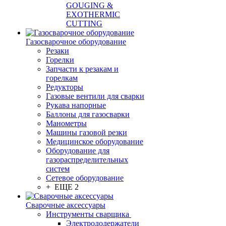
GOUGING &
EXOTHERMIC
CUTTING
Газосварочное оборудование
Резаки
Горелки
Запчасти к резакам и
горелкам
Редукторы
Газовые вентили для сварки
Рукава напорные
Баллоны для газосварки
Манометры
Машины газовой резки
Медицинское оборудование
Оборудование для
газораспределительных
систем
Сетевое оборудование
+ ЕЩЕ 2
Сварочные аксессуары
Инструменты сварщика
Электрододержатели