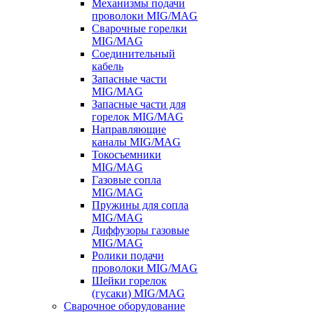
Механизмы подачи
проволоки MIG/MAG
Сварочные горелки
MIG/MAG
Соединительный
кабель
Запасные части
MIG/MAG
Запасные части для
горелок MIG/MAG
Направляющие
каналы MIG/MAG
Токосъемники
MIG/MAG
Газовые сопла
MIG/MAG
Пружины для сопла
MIG/MAG
Диффузоры газовые
MIG/MAG
Ролики подачи
проволоки MIG/MAG
Шейки горелок
(гусаки) MIG/MAG
Сварочное оборудование