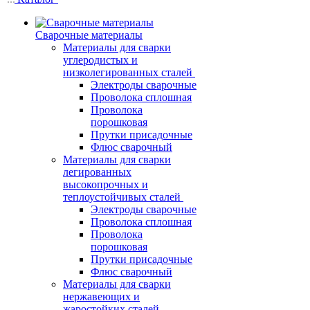
Сварочные материалы
Материалы для сварки
углеродистых и
низколегированных сталей
Электроды сварочные
Проволока сплошная
Проволока
порошковая
Прутки присадочные
Флюс сварочный
Материалы для сварки
легированных
высокопрочных и
теплоустойчивых сталей
Электроды сварочные
Проволока сплошная
Проволока
порошковая
Прутки присадочные
Флюс сварочный
Материалы для сварки
нержавеющих и
жаростойких сталей