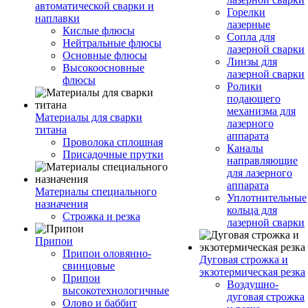
автоматической сварки и
Горелки
наплавки
лазерные
Кислые флюсы
Сопла для
Нейтральные флюсы
лазерной сварки
Основные флюсы
Линзы для
Высокоосновные
лазерной сварки
флюсы
Ролики
подающего
механизма для
Материалы для сварки
лазерного
титана
аппарата
Проволока сплошная
Каналы
Присадочные прутки
направляющие
для лазерного
аппарата
Материалы специального
Уплотнительные
назначения
кольца для
Строжка и резка
лазерной сварки
Припои
Припои оловянно-
Дуговая строжка и
свинцовые
экзотермическая резка
Припои
Воздушно-
высокотехнологичные
дуговая строжка
Олово и баббит