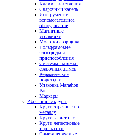
Клеммы заземления
Сварочный кабель
Инструмент и
вспомогательное
оборудование
Магнитные
угольники
Молотки сварщика
Вольфрамовые
электроды и
приспособления
Системы вытяжки
сварочных дымов
Керамические
подкладки
Упаковка Marathon
Pac
Маркеры
Абразивные круги
Круги отрезные по
металлу
Круги зачистные
Круги лепестковые
тарельчатые
Самозацепляемые