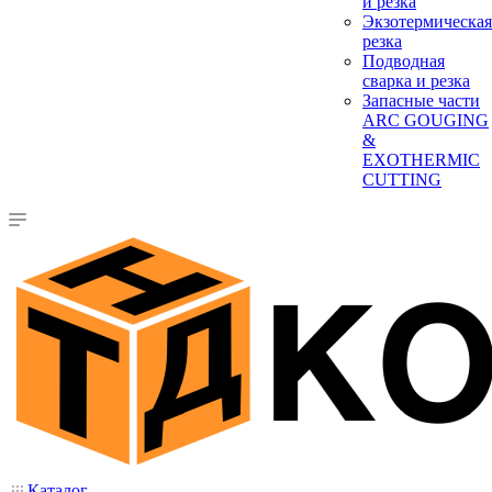
и резка
Экзотермическая
резка
Подводная
сварка и резка
Запасные части
ARC GOUGING
&
EXOTHERMIC
CUTTING
Каталог