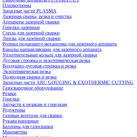
Плазмотроны
Запасные части PLASMA
Лазерная сварка, резка и очистка
Аппараты лазерной сварки
Горелки лазерные
Сопла для лазерной сварки
Линзы для лазерной сварки
Ролики подающего механизма для лазерного аппарата
Каналы направляющие для лазерного аппарата
Уплотнительные кольца для лазерной сварки
Дуговая строжка и экзотермическая резка
Воздушно-дуговая строжка и резка
Экзотермическая резка
Подводная сварка и резка
Запасные части ARC GOUGING & EXOTHERMIC CUTTING
Газосварочное оборудование
Резаки
Горелки
Запчасти к резакам и горелкам
Редукторы
Газовые вентили для сварки
Рукава напорные
Баллоны для газосварки
Манометры