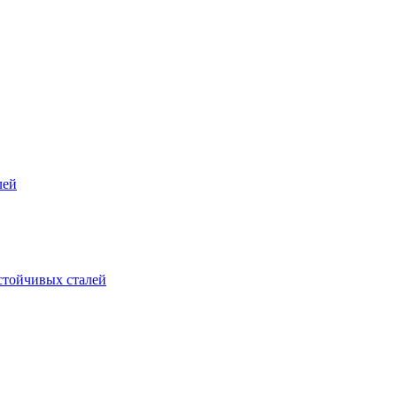
лей
стойчивых сталей