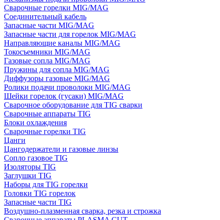
Сварочные горелки MIG/MAG
Соединительный кабель
Запасные части MIG/MAG
Запасные части для горелок MIG/MAG
Направляющие каналы MIG/MAG
Токосъемники MIG/MAG
Газовые сопла MIG/MAG
Пружины для сопла MIG/MAG
Диффузоры газовые MIG/MAG
Ролики подачи проволоки MIG/MAG
Шейки горелок (гусаки) MIG/MAG
Сварочное оборудование для TIG сварки
Сварочные аппараты TIG
Блоки охлаждения
Сварочные горелки TIG
Цанги
Цангодержатели и газовые линзы
Сопло газовое TIG
Изоляторы TIG
Заглушки TIG
Наборы для TIG горелки
Головки TIG горелок
Запасные части TIG
Воздушно-плазменная сварка, резка и строжка
Сварочные аппараты PLASMA CUT