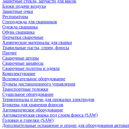
Защитные стекла, запчасти для масок
Блоки подачи воздуха
Защитные очки
Респираторы
Спецодежда для сварщиков
Одежда сварщика
Обувь сварщика
Перчатки сварочные
Химические материалы для сварки
Травильные пасты, спреи, флюсы
Прочее
Сварочные шторы
Сварочные занавесы
Сварочные полотна и одеяла
Комплектующие
Вспомогательное оборудование
Пульты дистанционного управления
Транспортные тележки
Сушильное оборудование
Термопеналы и печи для прокалки электродов
Бункеры для хранения флюсов
Автоматическое оборудование
Автоматическая сварка под слоем флюса (SAW)
Головки и горелки (SAW)
Дополнительные оснащение и опции для оборудования автома