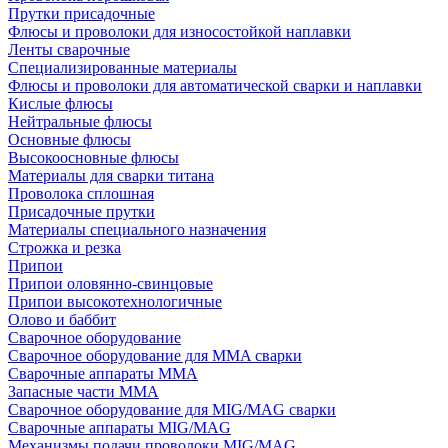
Прутки присадочные
Флюсы и проволоки для износостойкой наплавки
Ленты сварочные
Специализированные материалы
Флюсы и проволоки для автоматической сварки и наплавки
Кислые флюсы
Нейтральные флюсы
Основные флюсы
Высокоосновные флюсы
Материалы для сварки титана
Проволока сплошная
Присадочные прутки
Материалы специального назначения
Строжка и резка
Припои
Припои оловянно-свинцовые
Припои высокотехнологичные
Олово и баббит
Сварочное оборудование
Сварочное оборудование для MMA сварки
Сварочные аппараты MMA
Запасные части MMA
Сварочное оборудование для MIG/MAG сварки
Сварочные аппараты MIG/MAG
Механизмы подачи проволоки MIG/MAG