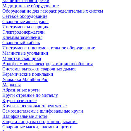
Машины газовой резки
Медицинское оборудование
Оборудование для газораспределительных систем
Сетевое оборудование
Сварочные аксессуары
Инструменты сварщика
Электрододержатели
Клеммы заземления
Сварочный кабель
Инструмент и вспомогательное оборудование
Магнитные угольники
Молотки сварщика
Вольфрамовые электроды и приспособления
Системы вытяжки сварочных дымов
Керамические подкладки
Упаковка Marathon Pac
Маркеры
Абразивные круги
Круги отрезные по металлу
Круги зачистные
Круги лепестковые тарельчатые
Самозацепляемые шлифовальные круги
Шлифовальные листы
Защита лица, глаз и органов дыхания
Сварочные маски, шлемы и щитки