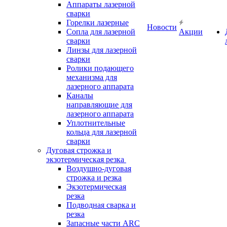
Аппараты лазерной
сварки
Горелки лазерные
Новости
Сопла для лазерной
Акции
сварки
Линзы для лазерной
сварки
Ролики подающего
механизма для
лазерного аппарата
Каналы
направляющие для
лазерного аппарата
Уплотнительные
кольца для лазерной
сварки
Дуговая строжка и
экзотермическая резка
Воздушно-дуговая
строжка и резка
Экзотермическая
резка
Подводная сварка и
резка
Запасные части ARC