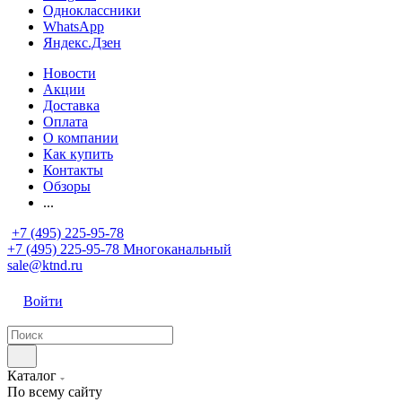
Одноклассники
WhatsApp
Яндекс.Дзен
Новости
Акции
Доставка
Оплата
О компании
Как купить
Контакты
Обзоры
...
+7 (495) 225-95-78
+7 (495) 225-95-78
Многоканальный
sale@ktnd.ru
Войти
Каталог
По всему сайту