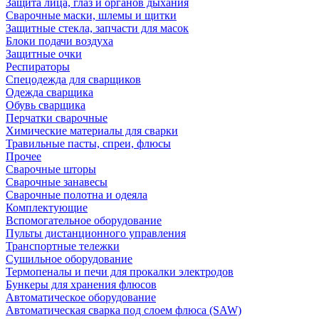
Защита лица, глаз и органов дыхания
Сварочные маски, шлемы и щитки
Защитные стекла, запчасти для масок
Блоки подачи воздуха
Защитные очки
Респираторы
Спецодежда для сварщиков
Одежда сварщика
Обувь сварщика
Перчатки сварочные
Химические материалы для сварки
Травильные пасты, спреи, флюсы
Прочее
Сварочные шторы
Сварочные занавесы
Сварочные полотна и одеяла
Комплектующие
Вспомогательное оборудование
Пульты дистанционного управления
Транспортные тележки
Сушильное оборудование
Термопеналы и печи для прокалки электродов
Бункеры для хранения флюсов
Автоматическое оборудование
Автоматическая сварка под слоем флюса (SAW)