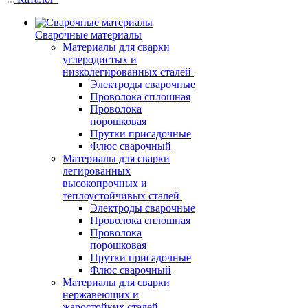
Сварочные материалы
Материалы для сварки
углеродистых и
низколегированных сталей
Электроды сварочные
Проволока сплошная
Проволока
порошковая
Прутки присадочные
Флюс сварочный
Материалы для сварки
легированных
высокопрочных и
теплоустойчивых сталей
Электроды сварочные
Проволока сплошная
Проволока
порошковая
Прутки присадочные
Флюс сварочный
Материалы для сварки
нержавеющих и
жаростойких сталей