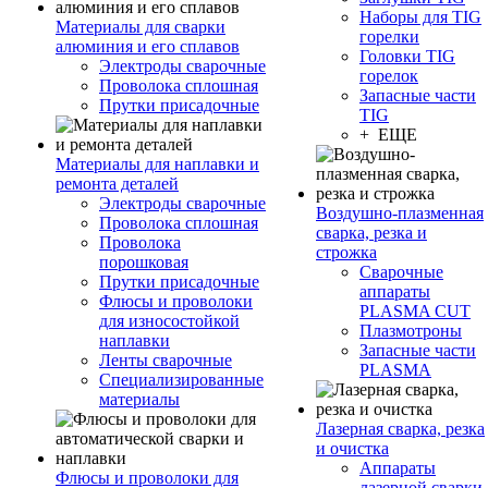
Наборы для TIG
Материалы для сварки
горелки
алюминия и его сплавов
Головки TIG
Электроды сварочные
горелок
Проволока сплошная
Запасные части
Прутки присадочные
TIG
+ ЕЩЕ
Материалы для наплавки и
ремонта деталей
Электроды сварочные
Воздушно-плазменная
Проволока сплошная
сварка, резка и
Проволока
строжка
порошковая
Сварочные
Прутки присадочные
аппараты
Флюсы и проволоки
PLASMA CUT
для износостойкой
Плазмотроны
наплавки
Запасные части
Ленты сварочные
PLASMA
Специализированные
материалы
Лазерная сварка, резка
и очистка
Аппараты
Флюсы и проволоки для
лазерной сварки