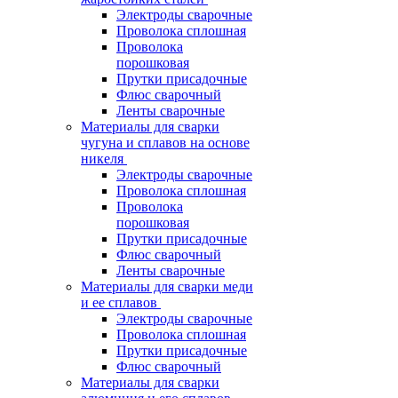
Электроды сварочные
Проволока сплошная
Проволока
порошковая
Прутки присадочные
Флюс сварочный
Ленты сварочные
Материалы для сварки
чугуна и сплавов на основе
никеля
Электроды сварочные
Проволока сплошная
Проволока
порошковая
Прутки присадочные
Флюс сварочный
Ленты сварочные
Материалы для сварки меди
и ее сплавов
Электроды сварочные
Проволока сплошная
Прутки присадочные
Флюс сварочный
Материалы для сварки