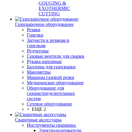
GOUGING &
EXOTHERMIC
CUTTING
Газосварочное оборудование
Резаки
Горелки
Запчасти к резакам и
горелкам
Редукторы
Газовые вентили для сварки
Рукава напорные
Баллоны для газосварки
Манометры
Машины газовой резки
Медицинское оборудование
Оборудование для
газораспределительных
систем
Сетевое оборудование
+ ЕЩЕ 2
Сварочные аксессуары
Инструменты сварщика
Электрододержатели