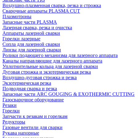
Воздушно-плазменная сварка, резка и строжка
Сварочные аппараты PLASMA CUT
Плазмотроны
Запасные части PLASMA
Лазерная сварка, резка и очистка
Аппараты лазерной сварки
Горелки лазерные
Сопла для лазерной сварки
Линзы для лазерной сварки
Ролики подающего механизма для лазерного аппарата
Каналы направляющие для лазерного аппарата
Уплотнительные кольца для лазерной сварки
Дуговая строжка и экзотермическая резка
Воздушно-дуговая строжка и резка
Экзотермическая резка
Подводная сварка и резка
Запасные части ARC GOUGING & EXOTHERMIC CUTTING
Газосварочное оборудование
Резаки
Горелки
Запчасти к резакам и горелкам
Редукторы
Газовые вентили для сварки
Рукава напорные