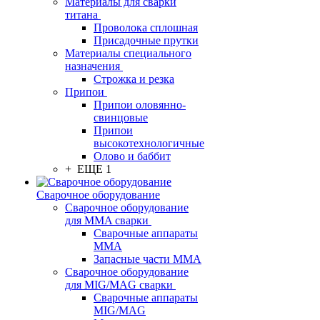
Материалы для сварки
титана
Проволока сплошная
Присадочные прутки
Материалы специального
назначения
Строжка и резка
Припои
Припои оловянно-
свинцовые
Припои
высокотехнологичные
Олово и баббит
+ ЕЩЕ 1
Сварочное оборудование
Сварочное оборудование
для MMA сварки
Сварочные аппараты
MMA
Запасные части MMA
Сварочное оборудование
для MIG/MAG сварки
Сварочные аппараты
MIG/MAG