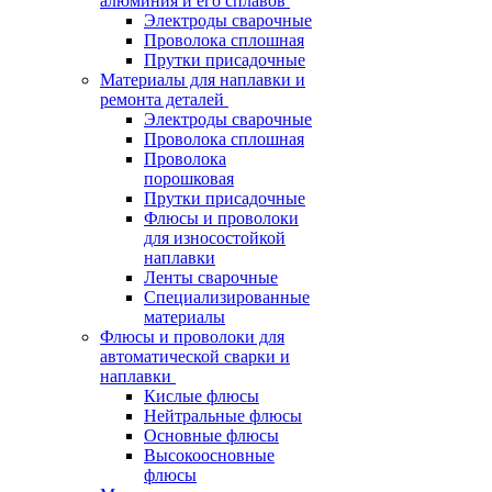
алюминия и его сплавов
Электроды сварочные
Проволока сплошная
Прутки присадочные
Материалы для наплавки и
ремонта деталей
Электроды сварочные
Проволока сплошная
Проволока
порошковая
Прутки присадочные
Флюсы и проволоки
для износостойкой
наплавки
Ленты сварочные
Специализированные
материалы
Флюсы и проволоки для
автоматической сварки и
наплавки
Кислые флюсы
Нейтральные флюсы
Основные флюсы
Высокоосновные
флюсы