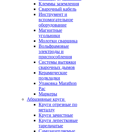
Клеммы заземления
Сварочный кабель
Инструмент и
вспомогательное
оборудование
Магнитные
угольники
Молотки сварщика
Вольфрамовые
электроды и
приспособления
Системы вытяжки
сварочных дымов
Керамические
подкладки
Упаковка Marathon
Pac
Маркеры
Абразивные круги
Круги отрезные по
металлу
Круги зачистные
Круги лепестковые
тарельчатые
Самозацепляемые