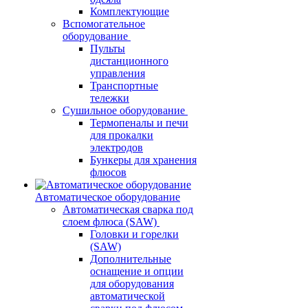
Комплектующие
Вспомогательное
оборудование
Пульты
дистанционного
управления
Транспортные
тележки
Сушильное оборудование
Термопеналы и печи
для прокалки
электродов
Бункеры для хранения
флюсов
Автоматическое оборудование
Автоматическая сварка под
слоем флюса (SAW)
Головки и горелки
(SAW)
Дополнительные
оснащение и опции
для оборудования
автоматической