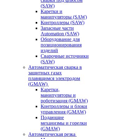
сварки под флюсом
(SAW)
Каретки и
манипуляторы (SAW)
Контроллеры (SAW)
Запасные части
Automation (SAW)
Оборудование для
позиционирования
изделий
Сварочные источники
(SAW)
Автоматическая сварка в
защитных газах
плавящимся электродом
(GMAW)
Каретки,
манипуляторы и
роботизация (GMAW)
Контроллеры и блоки
управления (GMAW)
Подающие
механизмы и горелки
(GMAW)
Автоматическая резка