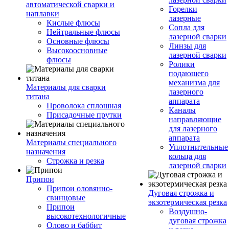
автоматической сварки и
Горелки
наплавки
лазерные
Кислые флюсы
Сопла для
Нейтральные флюсы
лазерной сварки
Основные флюсы
Линзы для
Высокоосновные
лазерной сварки
флюсы
Ролики
подающего
механизма для
Материалы для сварки
лазерного
титана
аппарата
Проволока сплошная
Каналы
Присадочные прутки
направляющие
для лазерного
аппарата
Материалы специального
Уплотнительные
назначения
кольца для
Строжка и резка
лазерной сварки
Припои
Припои оловянно-
Дуговая строжка и
свинцовые
экзотермическая резка
Припои
Воздушно-
высокотехнологичные
дуговая строжка
Олово и баббит