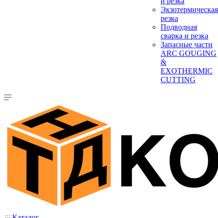
и резка
Экзотермическая
резка
Подводная
сварка и резка
Запасные части
ARC GOUGING
&
EXOTHERMIC
CUTTING
Каталог