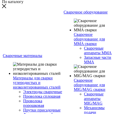
По каталогу
Сварочное оборудование
Сварочное
оборудование для
MMA сварки
Сварочные
аппараты MMA
Сварочные материалы
Запасные части
MMA
Материалы для сварки
Сварочное
углеродистых и
оборудование для
низколегированных сталей
MIG/MAG сварки
Электроды сварочные
Сварочные
Проволока сплошная
аппараты
Проволока
MIG/MAG
порошковая
Механизмы
Прутки присадочные
подачи