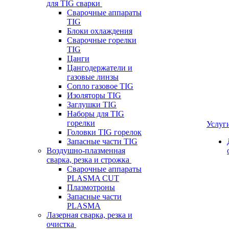
для TIG сварки
Сварочные аппараты
TIG
Блоки охлаждения
Сварочные горелки
TIG
Цанги
Цангодержатели и
газовые линзы
Сопло газовое TIG
Изоляторы TIG
Заглушки TIG
Наборы для TIG
горелки
Услуг
Головки TIG горелок
Запасные части TIG
Воздушно-плазменная
сварка, резка и строжка
Сварочные аппараты
PLASMA CUT
Плазмотроны
Запасные части
PLASMA
Лазерная сварка, резка и
очистка