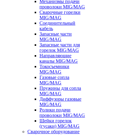
Механизмы подачи
проволоки MIG/MAG
Сварочные горелки
MIG/MAG
Соединительный
кабель
Запасные части
MIG/MAG
Запасные части для
горелок MIG/MAG
Направляющие
каналы MIG/MAG
Токосъемники
MIG/MAG
Газовые сопла
MIG/MAG
Пружины для сопла
MIG/MAG
Диффузоры газовые
MIG/MAG
Ролики подачи
проволоки MIG/MAG
Шейки горелок
(гусаки) MIG/MAG
Сварочное оборудование