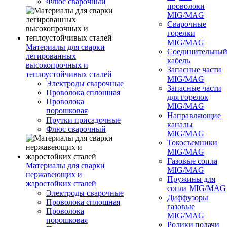
Флюс сварочный
проволоки
MIG/MAG
Сварочные
горелки
MIG/MAG
Материалы для сварки
Соединительны
легированных
кабель
высокопрочных и
Запасные части
теплоустойчивых сталей
MIG/MAG
Электроды сварочные
Запасные части
Проволока сплошная
для горелок
Проволока
MIG/MAG
порошковая
Направляющие
Прутки присадочные
каналы
Флюс сварочный
MIG/MAG
Токосъемники
MIG/MAG
Газовые сопла
Материалы для сварки
MIG/MAG
нержавеющих и
Пружины для
жаростойких сталей
сопла MIG/MAG
Электроды сварочные
Диффузоры
Проволока сплошная
газовые
Проволока
MIG/MAG
порошковая
Ролики подачи