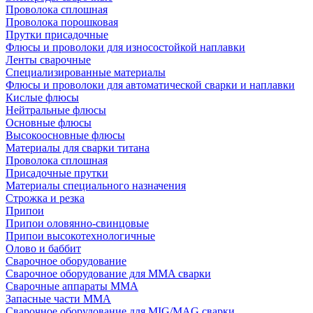
Проволока сплошная
Проволока порошковая
Прутки присадочные
Флюсы и проволоки для износостойкой наплавки
Ленты сварочные
Специализированные материалы
Флюсы и проволоки для автоматической сварки и наплавки
Кислые флюсы
Нейтральные флюсы
Основные флюсы
Высокоосновные флюсы
Материалы для сварки титана
Проволока сплошная
Присадочные прутки
Материалы специального назначения
Строжка и резка
Припои
Припои оловянно-свинцовые
Припои высокотехнологичные
Олово и баббит
Сварочное оборудование
Сварочное оборудование для MMA сварки
Сварочные аппараты MMA
Запасные части MMA
Сварочное оборудование для MIG/MAG сварки