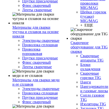
Прутки присадочные
проволоки
Флюс сварочный
MIG/MAG
Ленты сварочные
Шейки горелок
(гусаки)
MIG/MAG
+ ЕЩЕ
Материалы для сварки
чугуна и сплавов на основе
никеля
Электроды сварочные
Сварочное
Проволока сплошная
оборудование для TIG
Проволока
сварки
порошковая
Сварочные
Прутки присадочные
аппараты TIG
Флюс сварочный
Блоки
Ленты сварочные
охлаждения
Сварочные
горелки TIG
Материалы для сварки меди
Цанги
и ее сплавов
Цангодержатели
Электроды сварочные
и газовые линзы
Проволока сплошная
Сопло газовое
Прутки присадочные
TIG
Флюс сварочный
Изоляторы TIG
Заглушки TIG