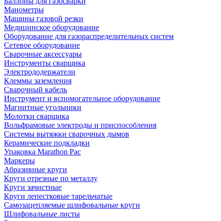
Баллоны для газосварки
Манометры
Машины газовой резки
Медицинское оборудование
Оборудование для газораспределительных систем
Сетевое оборудование
Сварочные аксессуары
Инструменты сварщика
Электрододержатели
Клеммы заземления
Сварочный кабель
Инструмент и вспомогательное оборудование
Магнитные угольники
Молотки сварщика
Вольфрамовые электроды и приспособления
Системы вытяжки сварочных дымов
Керамические подкладки
Упаковка Marathon Pac
Маркеры
Абразивные круги
Круги отрезные по металлу
Круги зачистные
Круги лепестковые тарельчатые
Самозацепляемые шлифовальные круги
Шлифовальные листы