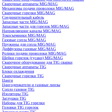
Сварочные аппараты MIG/MAG
Механизмы подачи проволоки MIG/MAG
Сварочные горелки MIG/MAG
Соединительный кабель
Запасные части MIG/MAG
Запасные части для горелок MIG/MAG
Направляющие каналы MIG/MAG
Токосъемники MIG/MAG
Газовые сопла MIG/MAG
Пружины для сопла MIG/MAG
Диффузоры газовые MIG/MAG
Ролики подачи проволоки MIG/MAG
Шейки горелок (гусаки) MIG/MAG
Сварочное оборудование для TIG сварки
Сварочные аппараты TIG
Блоки охлаждения
Сварочные горелки TIG
Цанги
Цангодержатели и газовые линзы
Сопло газовое TIG
Изоляторы TIG
Заглушки TIG
Наборы для TIG горелки
Головки TIG горелок
Запасные части TIG