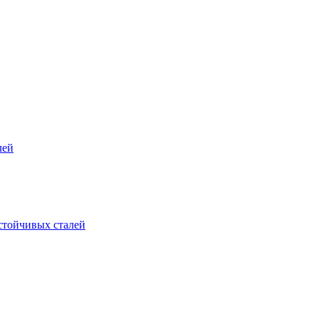
лей
стойчивых сталей