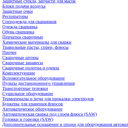
Защитные стекла, запчасти для масок
Блоки подачи воздуха
Защитные очки
Респираторы
Спецодежда для сварщиков
Одежда сварщика
Обувь сварщика
Перчатки сварочные
Химические материалы для сварки
Травильные пасты, спреи, флюсы
Прочее
Сварочные шторы
Сварочные занавесы
Сварочные полотна и одеяла
Комплектующие
Вспомогательное оборудование
Пульты дистанционного управления
Транспортные тележки
Сушильное оборудование
Термопеналы и печи для прокалки электродов
Бункеры для хранения флюсов
Автоматическое оборудование
Автоматическая сварка под слоем флюса (SAW)
Головки и горелки (SAW)
Дополнительные оснащение и опции для оборудования автома