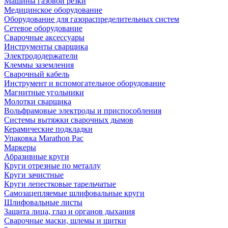
Машины газовой резки
Медицинское оборудование
Оборудование для газораспределительных систем
Сетевое оборудование
Сварочные аксессуары
Инструменты сварщика
Электрододержатели
Клеммы заземления
Сварочный кабель
Инструмент и вспомогательное оборудование
Магнитные угольники
Молотки сварщика
Вольфрамовые электроды и приспособления
Системы вытяжки сварочных дымов
Керамические подкладки
Упаковка Marathon Pac
Маркеры
Абразивные круги
Круги отрезные по металлу
Круги зачистные
Круги лепестковые тарельчатые
Самозацепляемые шлифовальные круги
Шлифовальные листы
Защита лица, глаз и органов дыхания
Сварочные маски, шлемы и щитки