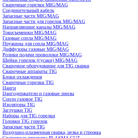
Сварочные горелки MIG/MAG
Соединительный кабель
Запасные части MIG/MAG
Запасные части для горелок MIG/MAG
Направляющие каналы MIG/MAG
Токосъемники MIG/MAG
Газовые сопла MIG/MAG
Пружины для сопла MIG/MAG
Диффузоры газовые MIG/MAG
Ролики подачи проволоки MIG/MAG
Шейки горелок (гусаки) MIG/MAG
Сварочное оборудование для TIG сварки
Сварочные аппараты TIG
Блоки охлаждения
Сварочные горелки TIG
Цанги
Цангодержатели и газовые линзы
Сопло газовое TIG
Изоляторы TIG
Заглушки TIG
Наборы для TIG горелки
Головки TIG горелок
Запасные части TIG
Воздушно-плазменная сварка, резка и строжка
Сварочные аппараты PLASMA CUT