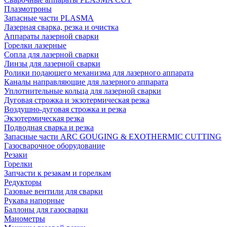
Плазмотроны
Запасные части PLASMA
Лазерная сварка, резка и очистка
Аппараты лазерной сварки
Горелки лазерные
Сопла для лазерной сварки
Линзы для лазерной сварки
Ролики подающего механизма для лазерного аппарата
Каналы направляющие для лазерного аппарата
Уплотнительные кольца для лазерной сварки
Дуговая строжка и экзотермическая резка
Воздушно-дуговая строжка и резка
Экзотермическая резка
Подводная сварка и резка
Запасные части ARC GOUGING & EXOTHERMIC CUTTING
Газосварочное оборудование
Резаки
Горелки
Запчасти к резакам и горелкам
Редукторы
Газовые вентили для сварки
Рукава напорные
Баллоны для газосварки
Манометры