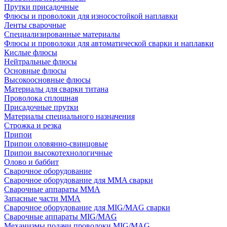
Прутки присадочные
Флюсы и проволоки для износостойкой наплавки
Ленты сварочные
Специализированные материалы
Флюсы и проволоки для автоматической сварки и наплавки
Кислые флюсы
Нейтральные флюсы
Основные флюсы
Высокоосновные флюсы
Материалы для сварки титана
Проволока сплошная
Присадочные прутки
Материалы специального назначения
Строжка и резка
Припои
Припои оловянно-свинцовые
Припои высокотехнологичные
Олово и баббит
Сварочное оборудование
Сварочное оборудование для MMA сварки
Сварочные аппараты MMA
Запасные части MMA
Сварочное оборудование для MIG/MAG сварки
Сварочные аппараты MIG/MAG
Механизмы подачи проволоки MIG/MAG