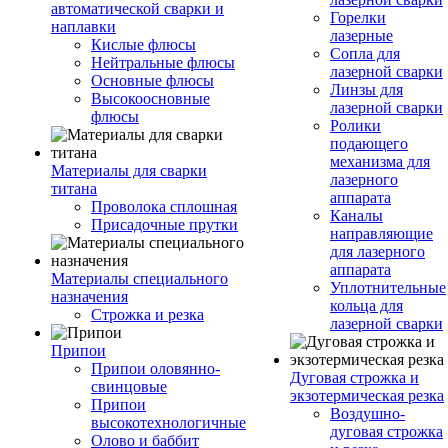
автоматической сварки и
Горелки
наплавки
лазерные
Кислые флюсы
Сопла для
Нейтральные флюсы
лазерной сварки
Основные флюсы
Линзы для
Высокоосновные
лазерной сварки
флюсы
Ролики
подающего
механизма для
Материалы для сварки
лазерного
титана
аппарата
Проволока сплошная
Каналы
Присадочные прутки
направляющие
для лазерного
аппарата
Материалы специального
Уплотнительные
назначения
кольца для
Строжка и резка
лазерной сварки
Припои
Припои оловянно-
Дуговая строжка и
свинцовые
экзотермическая резка
Припои
Воздушно-
высокотехнологичные
дуговая строжка
Олово и баббит