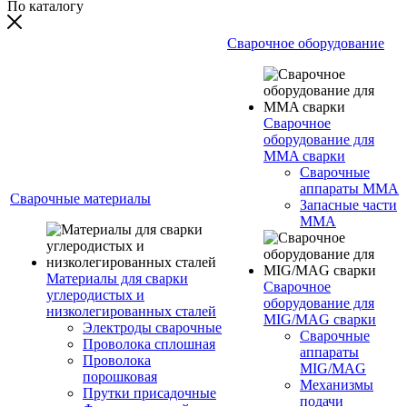
По каталогу
Сварочное оборудование
Сварочное
оборудование для
MMA сварки
Сварочные
аппараты MMA
Сварочные материалы
Запасные части
MMA
Материалы для сварки
Сварочное
углеродистых и
оборудование для
низколегированных сталей
MIG/MAG сварки
Электроды сварочные
Сварочные
Проволока сплошная
аппараты
Проволока
MIG/MAG
порошковая
Механизмы
Прутки присадочные
подачи