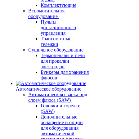
Комплектующие
Вспомогательное
оборудование
Пульты
дистанционного
управления
Транспортные
тележки
Сушильное оборудование
Термопеналы и печи
для прокалки
электродов
Бункеры для хранения
флюсов
Автоматическое оборудование
Автоматическая сварка под
слоем флюса (SAW)
Головки и горелки
(SAW)
Дополнительные
оснащение и опции
для оборудования
автоматической