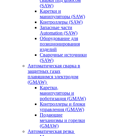
сварки под флюсом
(SAW)
Каретки и
манипуляторы (SAW)
Контроллеры (SAW)
Запасные части
Automation (SAW)
Оборудование для
позиционирования
изделий
Сварочные источники
(SAW)
Автоматическая сварка в
защитных газах
плавящимся электродом
(GMAW)
Каретки,
манипуляторы и
роботизация (GMAW)
Контроллеры и блоки
управления (GMAW)
Подающие
механизмы и горелки
(GMAW)
Автоматическая резка