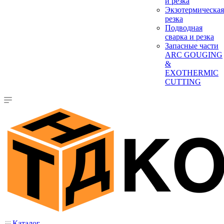
и резка
Экзотермическая
резка
Подводная
сварка и резка
Запасные части
ARC GOUGING
&
EXOTHERMIC
CUTTING
Каталог