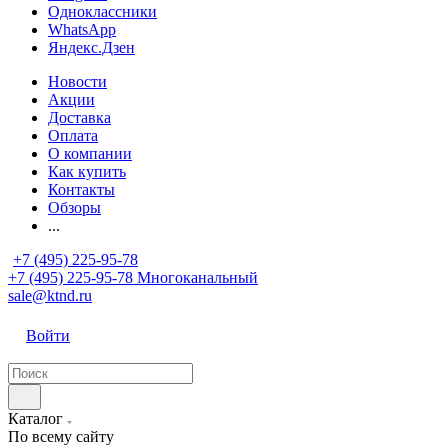
Одноклассники
WhatsApp
Яндекс.Дзен
Новости
Акции
Доставка
Оплата
О компании
Как купить
Контакты
Обзоры
...
+7 (495) 225-95-78
+7 (495) 225-95-78
Многоканальный
sale@ktnd.ru
Войти
Каталог
По всему сайту