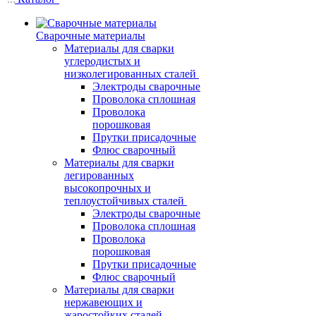
Сварочные материалы
Материалы для сварки
углеродистых и
низколегированных сталей
Электроды сварочные
Проволока сплошная
Проволока
порошковая
Прутки присадочные
Флюс сварочный
Материалы для сварки
легированных
высокопрочных и
теплоустойчивых сталей
Электроды сварочные
Проволока сплошная
Проволока
порошковая
Прутки присадочные
Флюс сварочный
Материалы для сварки
нержавеющих и
жаростойких сталей