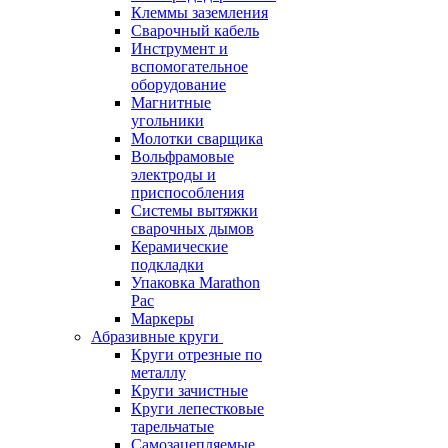
Клеммы заземления
Сварочный кабель
Инструмент и
вспомогательное
оборудование
Магнитные
угольники
Молотки сварщика
Вольфрамовые
электроды и
приспособления
Системы вытяжки
сварочных дымов
Керамические
подкладки
Упаковка Marathon
Pac
Маркеры
Абразивные круги
Круги отрезные по
металлу
Круги зачистные
Круги лепестковые
тарельчатые
Самозацепляемые