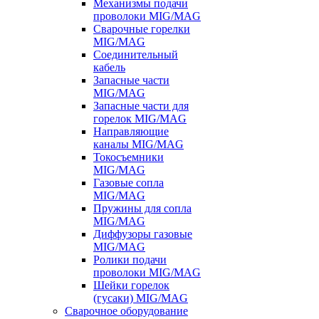
Механизмы подачи
проволоки MIG/MAG
Сварочные горелки
MIG/MAG
Соединительный
кабель
Запасные части
MIG/MAG
Запасные части для
горелок MIG/MAG
Направляющие
каналы MIG/MAG
Токосъемники
MIG/MAG
Газовые сопла
MIG/MAG
Пружины для сопла
MIG/MAG
Диффузоры газовые
MIG/MAG
Ролики подачи
проволоки MIG/MAG
Шейки горелок
(гусаки) MIG/MAG
Сварочное оборудование