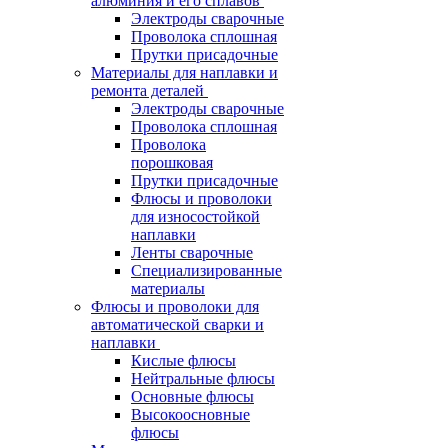
алюминия и его сплавов
Электроды сварочные
Проволока сплошная
Прутки присадочные
Материалы для наплавки и
ремонта деталей
Электроды сварочные
Проволока сплошная
Проволока
порошковая
Прутки присадочные
Флюсы и проволоки
для износостойкой
наплавки
Ленты сварочные
Специализированные
материалы
Флюсы и проволоки для
автоматической сварки и
наплавки
Кислые флюсы
Нейтральные флюсы
Основные флюсы
Высокоосновные
флюсы