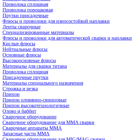
Проволока сплошная
Проволока порошковая
Прутки присадочные
Флюсы и проволоки для износостойкой наплавки
Ленты сварочные
Специализированные материалы
Флюсы и проволоки для автоматической сварки и наплавки
Кислые флюсы
Нейтральные флюсы
Основные флюсы
Высокоосновные флюсы
Материалы для сварки титана
Проволока сплошная
Присадочные прутки
Материалы специального назначения
Строжка и резка
Припои
Припои оловянно-свинцовые
Припои высокотехнологичные
Олово и баббит
Сварочное оборудование
Сварочное оборудование для MMA сварки
Сварочные аппараты MMA
Запасные части MMA
Сварочное оборудование для MIG/MAG сварки