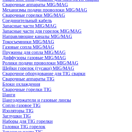
Сварочные аппараты MIG/MAG
Механизмы подачи проволоки MIG/MAG
Сварочные горелки MIG/MAG
Соединительный кабель
Запасные части MIG/MAG
Запасные части для горелок MIG/MAG
Направляющие каналы MIG/MAG
Токосъемники MIG/MAG
Газовые сопла MIG/MAG
Пружины для сопла MIG/MAG
Диффузоры газовые MIG/MAG
Ролики подачи проволоки MIG/MAG
Шейки горелок (гусаки) MIG/MAG
Сварочное оборудование для TIG сварки
Сварочные аппараты TIG
Блоки охлаждения
Сварочные горелки TIG
Цанги
Цангодержатели и газовые линзы
Сопло газовое TIG
Изоляторы TIG
Заглушки TIG
Наборы для TIG горелки
Головки TIG горелок
Запасные части TIG