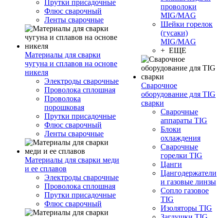
Прутки присадочные
проволоки
Флюс сварочный
MIG/MAG
Ленты сварочные
Шейки горелок
(гусаки)
MIG/MAG
+ ЕЩЕ
Материалы для сварки
чугуна и сплавов на основе
никеля
Электроды сварочные
Сварочное
Проволока сплошная
оборудование для TIG
Проволока
сварки
порошковая
Сварочные
Прутки присадочные
аппараты TIG
Флюс сварочный
Блоки
Ленты сварочные
охлаждения
Сварочные
горелки TIG
Материалы для сварки меди
Цанги
и ее сплавов
Цангодержатели
Электроды сварочные
и газовые линзы
Проволока сплошная
Сопло газовое
Прутки присадочные
TIG
Флюс сварочный
Изоляторы TIG
Заглушки TIG