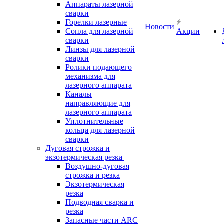
Аппараты лазерной
сварки
Горелки лазерные
Новости
Сопла для лазерной
Акции
сварки
Линзы для лазерной
сварки
Ролики подающего
механизма для
лазерного аппарата
Каналы
направляющие для
лазерного аппарата
Уплотнительные
кольца для лазерной
сварки
Дуговая строжка и
экзотермическая резка
Воздушно-дуговая
строжка и резка
Экзотермическая
резка
Подводная сварка и
резка
Запасные части ARC