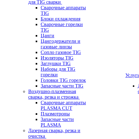
для TIG сварки
Сварочные аппараты
TIG
Блоки охлаждения
Сварочные горелки
TIG
Цанги
Цангодержатели и
газовые линзы
Сопло газовое TIG
Изоляторы TIG
Заглушки TIG
Наборы для TIG
горелки
Услуг
Головки TIG горелок
Запасные части TIG
Воздушно-плазменная
сварка, резка и строжка
Сварочные аппараты
PLASMA CUT
Плазмотроны
Запасные части
PLASMA
Лазерная сварка, резка и
очистка