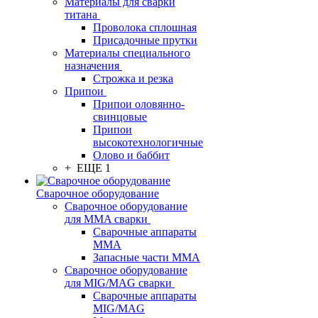
Материалы для сварки
титана
Проволока сплошная
Присадочные прутки
Материалы специального
назначения
Строжка и резка
Припои
Припои оловянно-
свинцовые
Припои
высокотехнологичные
Олово и баббит
+ ЕЩЕ 1
Сварочное оборудование
Сварочное оборудование
для MMA сварки
Сварочные аппараты
MMA
Запасные части MMA
Сварочное оборудование
для MIG/MAG сварки
Сварочные аппараты
MIG/MAG