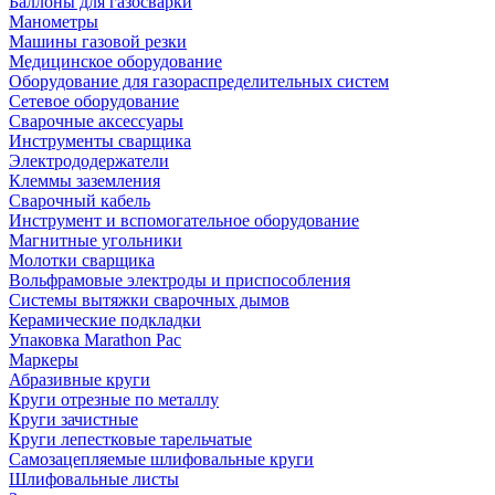
Баллоны для газосварки
Манометры
Машины газовой резки
Медицинское оборудование
Оборудование для газораспределительных систем
Сетевое оборудование
Сварочные аксессуары
Инструменты сварщика
Электрододержатели
Клеммы заземления
Сварочный кабель
Инструмент и вспомогательное оборудование
Магнитные угольники
Молотки сварщика
Вольфрамовые электроды и приспособления
Системы вытяжки сварочных дымов
Керамические подкладки
Упаковка Marathon Pac
Маркеры
Абразивные круги
Круги отрезные по металлу
Круги зачистные
Круги лепестковые тарельчатые
Самозацепляемые шлифовальные круги
Шлифовальные листы