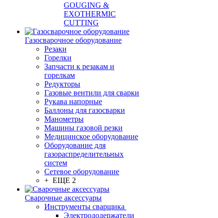
GOUGING &
EXOTHERMIC
CUTTING
Газосварочное оборудование
Резаки
Горелки
Запчасти к резакам и
горелкам
Редукторы
Газовые вентили для сварки
Рукава напорные
Баллоны для газосварки
Манометры
Машины газовой резки
Медицинское оборудование
Оборудование для
газораспределительных
систем
Сетевое оборудование
+ ЕЩЕ 2
Сварочные аксессуары
Инструменты сварщика
Электрододержатели