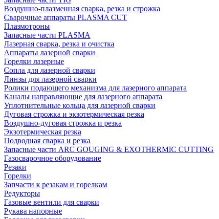
Воздушно-плазменная сварка, резка и строжка
Сварочные аппараты PLASMA CUT
Плазмотроны
Запасные части PLASMA
Лазерная сварка, резка и очистка
Аппараты лазерной сварки
Горелки лазерные
Сопла для лазерной сварки
Линзы для лазерной сварки
Ролики подающего механизма для лазерного аппарата
Каналы направляющие для лазерного аппарата
Уплотнительные кольца для лазерной сварки
Дуговая строжка и экзотермическая резка
Воздушно-дуговая строжка и резка
Экзотермическая резка
Подводная сварка и резка
Запасные части ARC GOUGING & EXOTHERMIC CUTTING
Газосварочное оборудование
Резаки
Горелки
Запчасти к резакам и горелкам
Редукторы
Газовые вентили для сварки
Рукава напорные