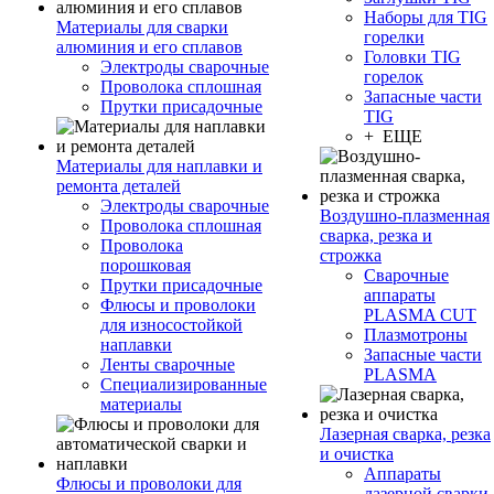
Наборы для TIG
Материалы для сварки
горелки
алюминия и его сплавов
Головки TIG
Электроды сварочные
горелок
Проволока сплошная
Запасные части
Прутки присадочные
TIG
+ ЕЩЕ
Материалы для наплавки и
ремонта деталей
Электроды сварочные
Воздушно-плазменная
Проволока сплошная
сварка, резка и
Проволока
строжка
порошковая
Сварочные
Прутки присадочные
аппараты
Флюсы и проволоки
PLASMA CUT
для износостойкой
Плазмотроны
наплавки
Запасные части
Ленты сварочные
PLASMA
Специализированные
материалы
Лазерная сварка, резка
и очистка
Аппараты
Флюсы и проволоки для
лазерной сварки