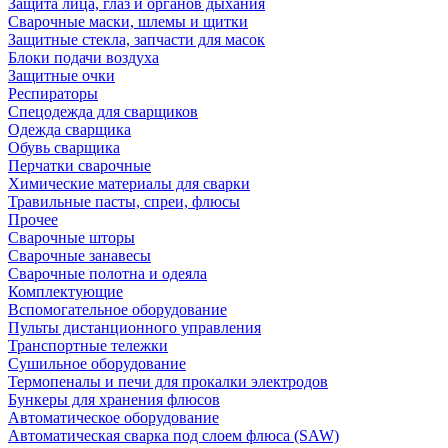
Защита лица, глаз и органов дыхания
Сварочные маски, шлемы и щитки
Защитные стекла, запчасти для масок
Блоки подачи воздуха
Защитные очки
Респираторы
Спецодежда для сварщиков
Одежда сварщика
Обувь сварщика
Перчатки сварочные
Химические материалы для сварки
Травильные пасты, спреи, флюсы
Прочее
Сварочные шторы
Сварочные занавесы
Сварочные полотна и одеяла
Комплектующие
Вспомогательное оборудование
Пульты дистанционного управления
Транспортные тележки
Сушильное оборудование
Термопеналы и печи для прокалки электродов
Бункеры для хранения флюсов
Автоматическое оборудование
Автоматическая сварка под слоем флюса (SAW)