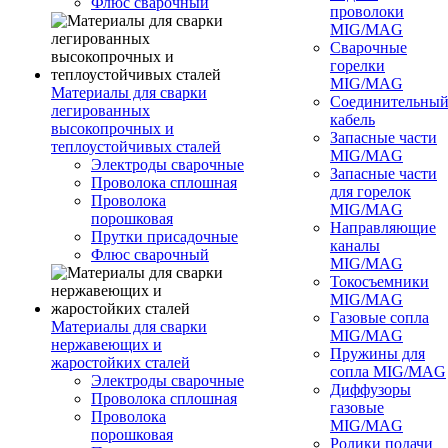
Флюс сварочный
проволоки
MIG/MAG
Сварочные
горелки
MIG/MAG
Материалы для сварки
Соединительны
легированных
кабель
высокопрочных и
Запасные части
теплоустойчивых сталей
MIG/MAG
Электроды сварочные
Запасные части
Проволока сплошная
для горелок
Проволока
MIG/MAG
порошковая
Направляющие
Прутки присадочные
каналы
Флюс сварочный
MIG/MAG
Токосъемники
MIG/MAG
Газовые сопла
Материалы для сварки
MIG/MAG
нержавеющих и
Пружины для
жаростойких сталей
сопла MIG/MAG
Электроды сварочные
Диффузоры
Проволока сплошная
газовые
Проволока
MIG/MAG
порошковая
Ролики подачи