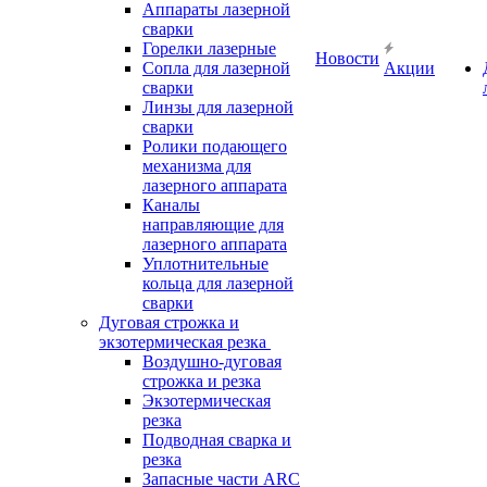
Аппараты лазерной
сварки
Горелки лазерные
Новости
Сопла для лазерной
Акции
сварки
Линзы для лазерной
сварки
Ролики подающего
механизма для
лазерного аппарата
Каналы
направляющие для
лазерного аппарата
Уплотнительные
кольца для лазерной
сварки
Дуговая строжка и
экзотермическая резка
Воздушно-дуговая
строжка и резка
Экзотермическая
резка
Подводная сварка и
резка
Запасные части ARC