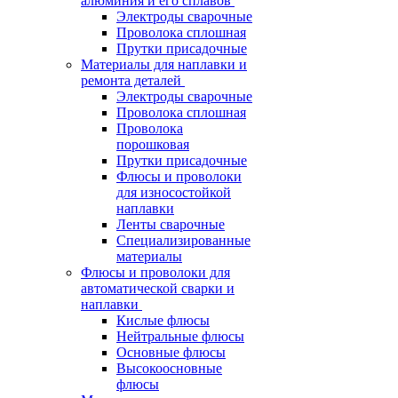
алюминия и его сплавов
Электроды сварочные
Проволока сплошная
Прутки присадочные
Материалы для наплавки и
ремонта деталей
Электроды сварочные
Проволока сплошная
Проволока
порошковая
Прутки присадочные
Флюсы и проволоки
для износостойкой
наплавки
Ленты сварочные
Специализированные
материалы
Флюсы и проволоки для
автоматической сварки и
наплавки
Кислые флюсы
Нейтральные флюсы
Основные флюсы
Высокоосновные
флюсы