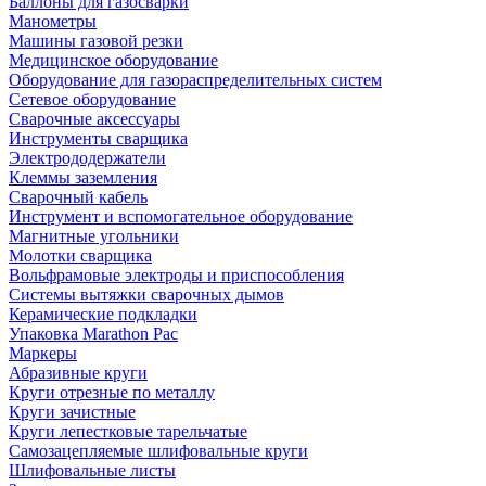
Баллоны для газосварки
Манометры
Машины газовой резки
Медицинское оборудование
Оборудование для газораспределительных систем
Сетевое оборудование
Сварочные аксессуары
Инструменты сварщика
Электрододержатели
Клеммы заземления
Сварочный кабель
Инструмент и вспомогательное оборудование
Магнитные угольники
Молотки сварщика
Вольфрамовые электроды и приспособления
Системы вытяжки сварочных дымов
Керамические подкладки
Упаковка Marathon Pac
Маркеры
Абразивные круги
Круги отрезные по металлу
Круги зачистные
Круги лепестковые тарельчатые
Самозацепляемые шлифовальные круги
Шлифовальные листы