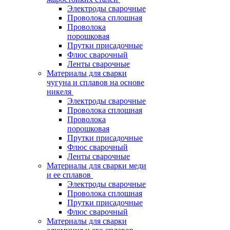
Электроды сварочные
Проволока сплошная
Проволока
порошковая
Прутки присадочные
Флюс сварочный
Ленты сварочные
Материалы для сварки
чугуна и сплавов на основе
никеля
Электроды сварочные
Проволока сплошная
Проволока
порошковая
Прутки присадочные
Флюс сварочный
Ленты сварочные
Материалы для сварки меди
и ее сплавов
Электроды сварочные
Проволока сплошная
Прутки присадочные
Флюс сварочный
Материалы для сварки