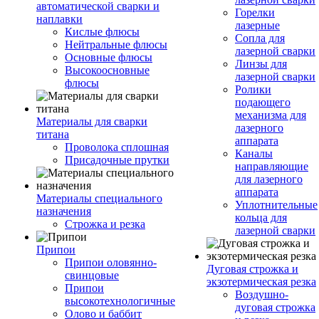
автоматической сварки и
Горелки
наплавки
лазерные
Кислые флюсы
Сопла для
Нейтральные флюсы
лазерной сварки
Основные флюсы
Линзы для
Высокоосновные
лазерной сварки
флюсы
Ролики
подающего
механизма для
Материалы для сварки
лазерного
титана
аппарата
Проволока сплошная
Каналы
Присадочные прутки
направляющие
для лазерного
аппарата
Материалы специального
Уплотнительные
назначения
кольца для
Строжка и резка
лазерной сварки
Припои
Припои оловянно-
Дуговая строжка и
свинцовые
экзотермическая резка
Припои
Воздушно-
высокотехнологичные
дуговая строжка
Олово и баббит