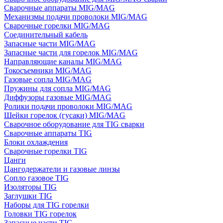
Сварочные аппараты MIG/MAG
Механизмы подачи проволоки MIG/MAG
Сварочные горелки MIG/MAG
Соединительный кабель
Запасные части MIG/MAG
Запасные части для горелок MIG/MAG
Направляющие каналы MIG/MAG
Токосъемники MIG/MAG
Газовые сопла MIG/MAG
Пружины для сопла MIG/MAG
Диффузоры газовые MIG/MAG
Ролики подачи проволоки MIG/MAG
Шейки горелок (гусаки) MIG/MAG
Сварочное оборудование для TIG сварки
Сварочные аппараты TIG
Блоки охлаждения
Сварочные горелки TIG
Цанги
Цангодержатели и газовые линзы
Сопло газовое TIG
Изоляторы TIG
Заглушки TIG
Наборы для TIG горелки
Головки TIG горелок
Запасные части TIG