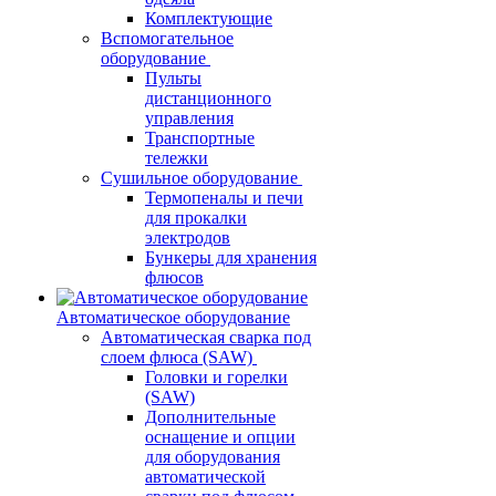
Комплектующие
Вспомогательное
оборудование
Пульты
дистанционного
управления
Транспортные
тележки
Сушильное оборудование
Термопеналы и печи
для прокалки
электродов
Бункеры для хранения
флюсов
Автоматическое оборудование
Автоматическая сварка под
слоем флюса (SAW)
Головки и горелки
(SAW)
Дополнительные
оснащение и опции
для оборудования
автоматической