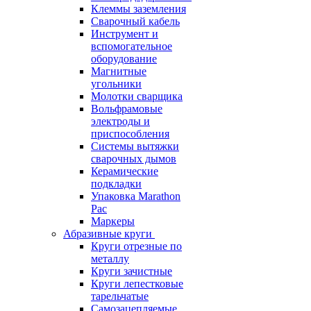
Клеммы заземления
Сварочный кабель
Инструмент и
вспомогательное
оборудование
Магнитные
угольники
Молотки сварщика
Вольфрамовые
электроды и
приспособления
Системы вытяжки
сварочных дымов
Керамические
подкладки
Упаковка Marathon
Pac
Маркеры
Абразивные круги
Круги отрезные по
металлу
Круги зачистные
Круги лепестковые
тарельчатые
Самозацепляемые