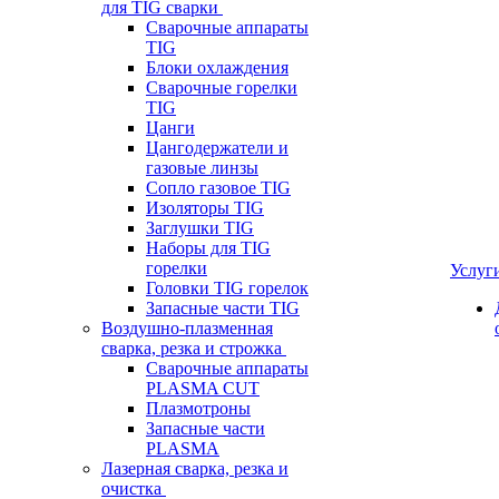
для TIG сварки
Сварочные аппараты
TIG
Блоки охлаждения
Сварочные горелки
TIG
Цанги
Цангодержатели и
газовые линзы
Сопло газовое TIG
Изоляторы TIG
Заглушки TIG
Наборы для TIG
горелки
Услуг
Головки TIG горелок
Запасные части TIG
Воздушно-плазменная
сварка, резка и строжка
Сварочные аппараты
PLASMA CUT
Плазмотроны
Запасные части
PLASMA
Лазерная сварка, резка и
очистка