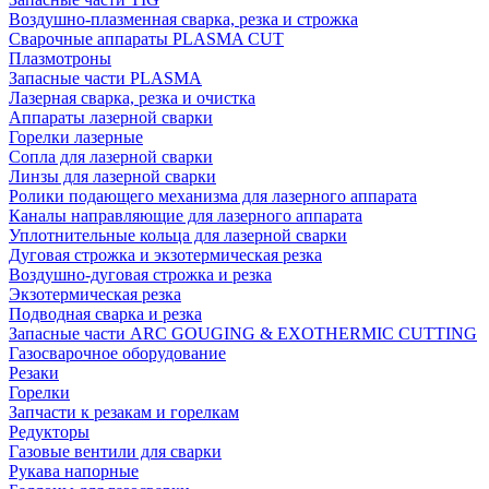
Воздушно-плазменная сварка, резка и строжка
Сварочные аппараты PLASMA CUT
Плазмотроны
Запасные части PLASMA
Лазерная сварка, резка и очистка
Аппараты лазерной сварки
Горелки лазерные
Сопла для лазерной сварки
Линзы для лазерной сварки
Ролики подающего механизма для лазерного аппарата
Каналы направляющие для лазерного аппарата
Уплотнительные кольца для лазерной сварки
Дуговая строжка и экзотермическая резка
Воздушно-дуговая строжка и резка
Экзотермическая резка
Подводная сварка и резка
Запасные части ARC GOUGING & EXOTHERMIC CUTTING
Газосварочное оборудование
Резаки
Горелки
Запчасти к резакам и горелкам
Редукторы
Газовые вентили для сварки
Рукава напорные