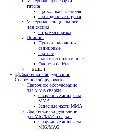
Материалы для сварки
титана
Проволока сплошная
Присадочные прутки
Материалы специального
назначения
Строжка и резка
Припои
Припои оловянно-
свинцовые
Припои
высокотехнологичные
Олово и баббит
+ ЕЩЕ 1
Сварочное оборудование
Сварочное оборудование
для MMA сварки
Сварочные аппараты
MMA
Запасные части MMA
Сварочное оборудование
для MIG/MAG сварки
Сварочные аппараты
MIG/MAG