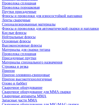
Проволока сплошная
Проволока порошковая
Прутки присадочные
Флюсы и проволоки для износостойкой наплавки
Ленты сварочные
Специализированные материалы
Флюсы и проволоки для автоматической сварки и наплавки
Кислые флюсы
Нейтральные флюсы
Основные флюсы
Высокоосновные флюсы
Материалы для сварки титана
Проволока сплошная
Присадочные прутки
Материалы специального назначения
Строжка и резка
Припои
Припои оловянно-свинцовые
Припои высокотехнологичные
Олово и баббит
Сварочное оборудование
Сварочное оборудование для MMA сварки
Сварочные аппараты MMA
Запасные части MMA
Сварочное оборудование для MIG/MAG сварки