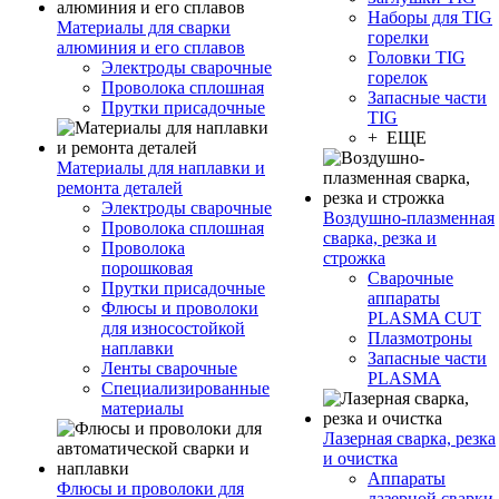
Наборы для TIG
Материалы для сварки
горелки
алюминия и его сплавов
Головки TIG
Электроды сварочные
горелок
Проволока сплошная
Запасные части
Прутки присадочные
TIG
+ ЕЩЕ
Материалы для наплавки и
ремонта деталей
Электроды сварочные
Воздушно-плазменная
Проволока сплошная
сварка, резка и
Проволока
строжка
порошковая
Сварочные
Прутки присадочные
аппараты
Флюсы и проволоки
PLASMA CUT
для износостойкой
Плазмотроны
наплавки
Запасные части
Ленты сварочные
PLASMA
Специализированные
материалы
Лазерная сварка, резка
и очистка
Аппараты
Флюсы и проволоки для
лазерной сварки