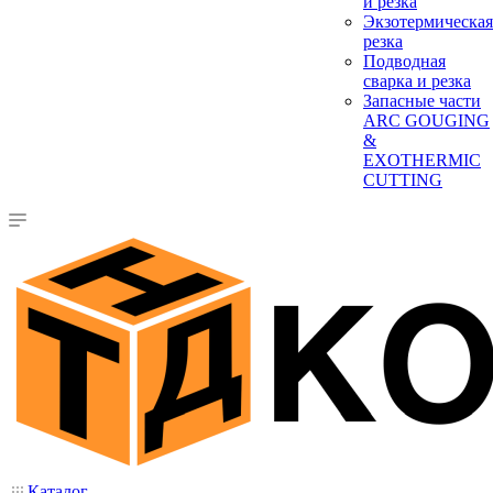
и резка
Экзотермическая
резка
Подводная
сварка и резка
Запасные части
ARC GOUGING
&
EXOTHERMIC
CUTTING
Каталог