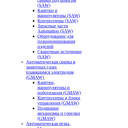
сварки под флюсом
(SAW)
Каретки и
манипуляторы (SAW)
Контроллеры (SAW)
Запасные части
Automation (SAW)
Оборудование для
позиционирования
изделий
Сварочные источники
(SAW)
Автоматическая сварка в
защитных газах
плавящимся электродом
(GMAW)
Каретки,
манипуляторы и
роботизация (GMAW)
Контроллеры и блоки
управления (GMAW)
Подающие
механизмы и горелки
(GMAW)
Автоматическая резка