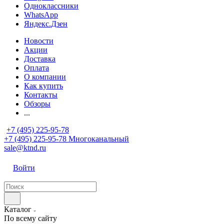
Одноклассники
WhatsApp
Яндекс.Дзен
Новости
Акции
Доставка
Оплата
О компании
Как купить
Контакты
Обзоры
...
+7 (495) 225-95-78
+7 (495) 225-95-78
Многоканальный
sale@ktnd.ru
Войти
Каталог
По всему сайту