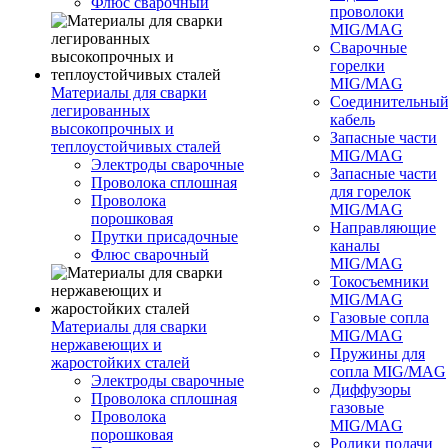
Флюс сварочный
проволоки
MIG/MAG
Сварочные
горелки
MIG/MAG
Материалы для сварки
Соединительны
легированных
кабель
высокопрочных и
Запасные части
теплоустойчивых сталей
MIG/MAG
Электроды сварочные
Запасные части
Проволока сплошная
для горелок
Проволока
MIG/MAG
порошковая
Направляющие
Прутки присадочные
каналы
Флюс сварочный
MIG/MAG
Токосъемники
MIG/MAG
Газовые сопла
Материалы для сварки
MIG/MAG
нержавеющих и
Пружины для
жаростойких сталей
сопла MIG/MAG
Электроды сварочные
Диффузоры
Проволока сплошная
газовые
Проволока
MIG/MAG
порошковая
Ролики подачи