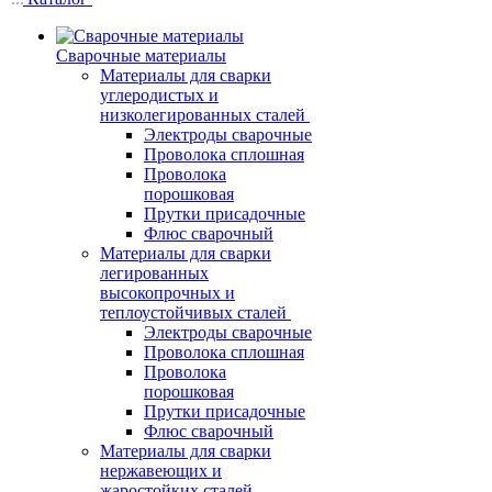
Сварочные материалы
Материалы для сварки
углеродистых и
низколегированных сталей
Электроды сварочные
Проволока сплошная
Проволока
порошковая
Прутки присадочные
Флюс сварочный
Материалы для сварки
легированных
высокопрочных и
теплоустойчивых сталей
Электроды сварочные
Проволока сплошная
Проволока
порошковая
Прутки присадочные
Флюс сварочный
Материалы для сварки
нержавеющих и
жаростойких сталей