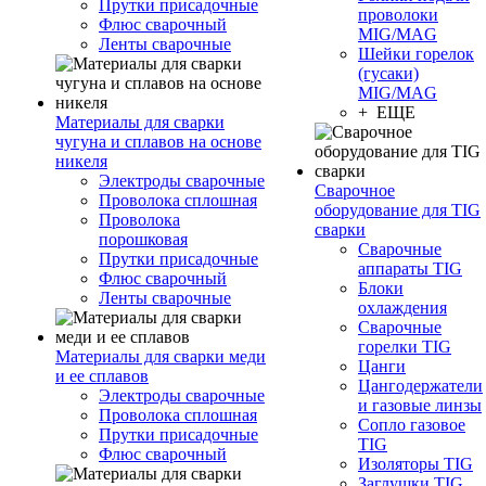
Прутки присадочные
проволоки
Флюс сварочный
MIG/MAG
Ленты сварочные
Шейки горелок
(гусаки)
MIG/MAG
+ ЕЩЕ
Материалы для сварки
чугуна и сплавов на основе
никеля
Электроды сварочные
Сварочное
Проволока сплошная
оборудование для TIG
Проволока
сварки
порошковая
Сварочные
Прутки присадочные
аппараты TIG
Флюс сварочный
Блоки
Ленты сварочные
охлаждения
Сварочные
горелки TIG
Материалы для сварки меди
Цанги
и ее сплавов
Цангодержатели
Электроды сварочные
и газовые линзы
Проволока сплошная
Сопло газовое
Прутки присадочные
TIG
Флюс сварочный
Изоляторы TIG
Заглушки TIG