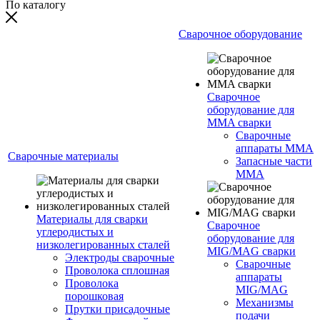
По каталогу
Сварочное оборудование
Сварочное
оборудование для
MMA сварки
Сварочные
аппараты MMA
Сварочные материалы
Запасные части
MMA
Материалы для сварки
Сварочное
углеродистых и
оборудование для
низколегированных сталей
MIG/MAG сварки
Электроды сварочные
Сварочные
Проволока сплошная
аппараты
Проволока
MIG/MAG
порошковая
Механизмы
Прутки присадочные
подачи