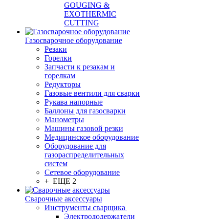
GOUGING &
EXOTHERMIC
CUTTING
Газосварочное оборудование
Резаки
Горелки
Запчасти к резакам и
горелкам
Редукторы
Газовые вентили для сварки
Рукава напорные
Баллоны для газосварки
Манометры
Машины газовой резки
Медицинское оборудование
Оборудование для
газораспределительных
систем
Сетевое оборудование
+ ЕЩЕ 2
Сварочные аксессуары
Инструменты сварщика
Электрододержатели