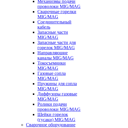
Механизмы подачи
проволоки MIG/MAG
Сварочные горелки
MIG/MAG
Соединительный
кабель
Запасные части
MIG/MAG
Запасные части для
горелок MIG/MAG
Направляющие
каналы MIG/MAG
Токосъемники
MIG/MAG
Газовые сопла
MIG/MAG
Пружины для сопла
MIG/MAG
Диффузоры газовые
MIG/MAG
Ролики подачи
проволоки MIG/MAG
Шейки горелок
(гусаки) MIG/MAG
Сварочное оборудование