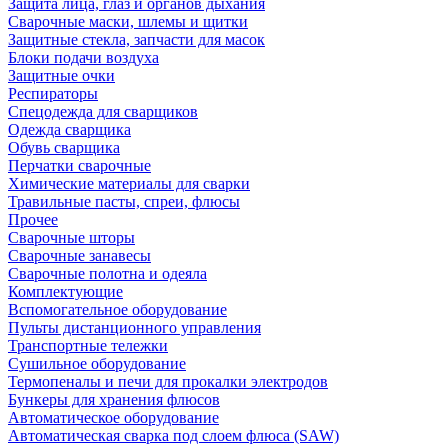
Защита лица, глаз и органов дыхания
Сварочные маски, шлемы и щитки
Защитные стекла, запчасти для масок
Блоки подачи воздуха
Защитные очки
Респираторы
Спецодежда для сварщиков
Одежда сварщика
Обувь сварщика
Перчатки сварочные
Химические материалы для сварки
Травильные пасты, спреи, флюсы
Прочее
Сварочные шторы
Сварочные занавесы
Сварочные полотна и одеяла
Комплектующие
Вспомогательное оборудование
Пульты дистанционного управления
Транспортные тележки
Сушильное оборудование
Термопеналы и печи для прокалки электродов
Бункеры для хранения флюсов
Автоматическое оборудование
Автоматическая сварка под слоем флюса (SAW)