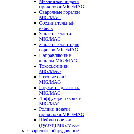
Механизмы подачи
проволоки MIG/MAG
Сварочные горелки
MIG/MAG
Соединительный
кабель
Запасные части
MIG/MAG
Запасные части для
горелок MIG/MAG
Направляющие
каналы MIG/MAG
Токосъемники
MIG/MAG
Газовые сопла
MIG/MAG
Пружины для сопла
MIG/MAG
Диффузоры газовые
MIG/MAG
Ролики подачи
проволоки MIG/MAG
Шейки горелок
(гусаки) MIG/MAG
Сварочное оборудование