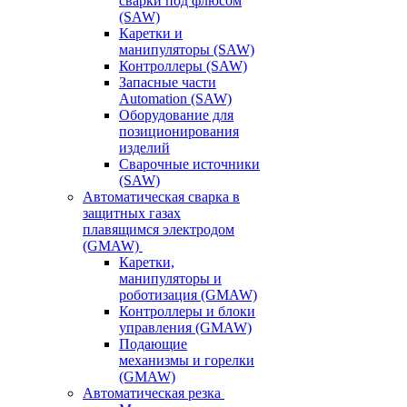
сварки под флюсом
(SAW)
Каретки и
манипуляторы (SAW)
Контроллеры (SAW)
Запасные части
Automation (SAW)
Оборудование для
позиционирования
изделий
Сварочные источники
(SAW)
Автоматическая сварка в
защитных газах
плавящимся электродом
(GMAW)
Каретки,
манипуляторы и
роботизация (GMAW)
Контроллеры и блоки
управления (GMAW)
Подающие
механизмы и горелки
(GMAW)
Автоматическая резка