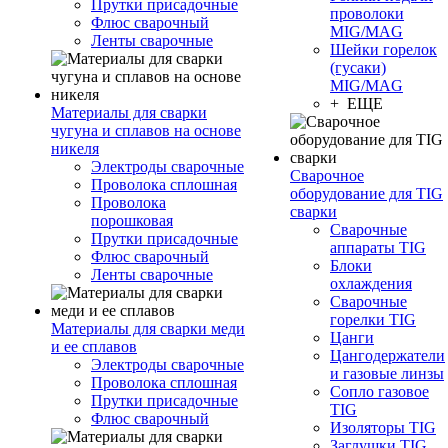
Прутки присадочные
проволоки
Флюс сварочный
MIG/MAG
Ленты сварочные
Шейки горелок
(гусаки)
MIG/MAG
+ ЕЩЕ
Материалы для сварки
чугуна и сплавов на основе
никеля
Электроды сварочные
Сварочное
Проволока сплошная
оборудование для TIG
Проволока
сварки
порошковая
Сварочные
Прутки присадочные
аппараты TIG
Флюс сварочный
Блоки
Ленты сварочные
охлаждения
Сварочные
горелки TIG
Материалы для сварки меди
Цанги
и ее сплавов
Цангодержатели
Электроды сварочные
и газовые линзы
Проволока сплошная
Сопло газовое
Прутки присадочные
TIG
Флюс сварочный
Изоляторы TIG
Заглушки TIG