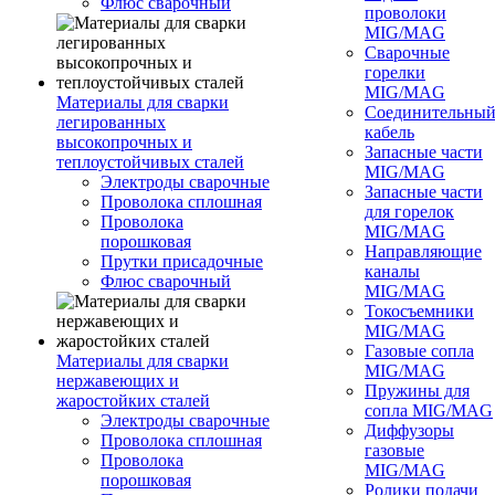
Флюс сварочный
проволоки
MIG/MAG
Сварочные
горелки
MIG/MAG
Материалы для сварки
Соединительны
легированных
кабель
высокопрочных и
Запасные части
теплоустойчивых сталей
MIG/MAG
Электроды сварочные
Запасные части
Проволока сплошная
для горелок
Проволока
MIG/MAG
порошковая
Направляющие
Прутки присадочные
каналы
Флюс сварочный
MIG/MAG
Токосъемники
MIG/MAG
Газовые сопла
Материалы для сварки
MIG/MAG
нержавеющих и
Пружины для
жаростойких сталей
сопла MIG/MAG
Электроды сварочные
Диффузоры
Проволока сплошная
газовые
Проволока
MIG/MAG
порошковая
Ролики подачи