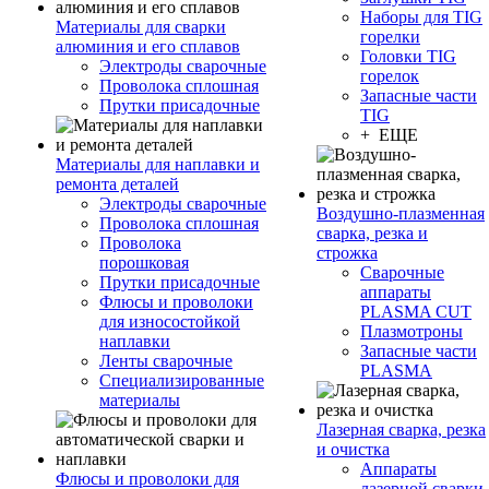
Наборы для TIG
Материалы для сварки
горелки
алюминия и его сплавов
Головки TIG
Электроды сварочные
горелок
Проволока сплошная
Запасные части
Прутки присадочные
TIG
+ ЕЩЕ
Материалы для наплавки и
ремонта деталей
Электроды сварочные
Воздушно-плазменная
Проволока сплошная
сварка, резка и
Проволока
строжка
порошковая
Сварочные
Прутки присадочные
аппараты
Флюсы и проволоки
PLASMA CUT
для износостойкой
Плазмотроны
наплавки
Запасные части
Ленты сварочные
PLASMA
Специализированные
материалы
Лазерная сварка, резка
и очистка
Аппараты
Флюсы и проволоки для
лазерной сварки