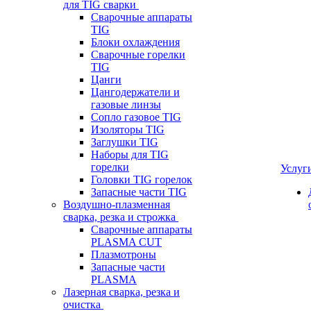
для TIG сварки
Сварочные аппараты
TIG
Блоки охлаждения
Сварочные горелки
TIG
Цанги
Цангодержатели и
газовые линзы
Сопло газовое TIG
Изоляторы TIG
Заглушки TIG
Наборы для TIG
горелки
Услуг
Головки TIG горелок
Запасные части TIG
Воздушно-плазменная
сварка, резка и строжка
Сварочные аппараты
PLASMA CUT
Плазмотроны
Запасные части
PLASMA
Лазерная сварка, резка и
очистка