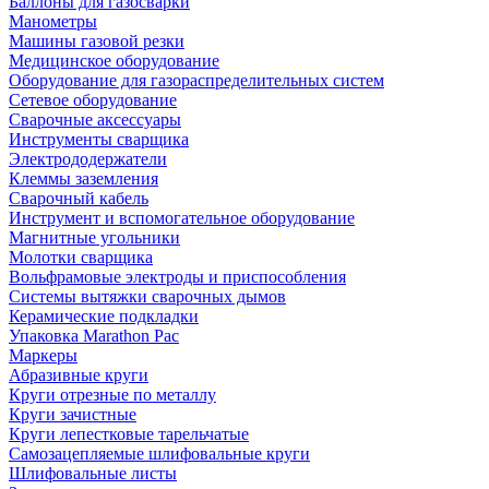
Баллоны для газосварки
Манометры
Машины газовой резки
Медицинское оборудование
Оборудование для газораспределительных систем
Сетевое оборудование
Сварочные аксессуары
Инструменты сварщика
Электрододержатели
Клеммы заземления
Сварочный кабель
Инструмент и вспомогательное оборудование
Магнитные угольники
Молотки сварщика
Вольфрамовые электроды и приспособления
Системы вытяжки сварочных дымов
Керамические подкладки
Упаковка Marathon Pac
Маркеры
Абразивные круги
Круги отрезные по металлу
Круги зачистные
Круги лепестковые тарельчатые
Самозацепляемые шлифовальные круги
Шлифовальные листы