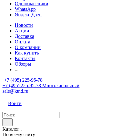
Одноклассники
WhatsApp
Яндекс.Дзен
Новости
Акции
Доставка
Оплата
О компании
Как купить
Контакты
Обзоры
...
+7 (495) 225-95-78
+7 (495) 225-95-78
Многоканальный
sale@ktnd.ru
Войти
Каталог
По всему сайту