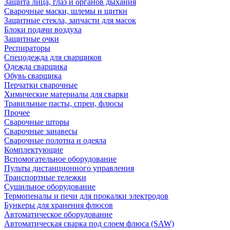
Защита лица, глаз и органов дыхания
Сварочные маски, шлемы и щитки
Защитные стекла, запчасти для масок
Блоки подачи воздуха
Защитные очки
Респираторы
Спецодежда для сварщиков
Одежда сварщика
Обувь сварщика
Перчатки сварочные
Химические материалы для сварки
Травильные пасты, спреи, флюсы
Прочее
Сварочные шторы
Сварочные занавесы
Сварочные полотна и одеяла
Комплектующие
Вспомогательное оборудование
Пульты дистанционного управления
Транспортные тележки
Сушильное оборудование
Термопеналы и печи для прокалки электродов
Бункеры для хранения флюсов
Автоматическое оборудование
Автоматическая сварка под слоем флюса (SAW)