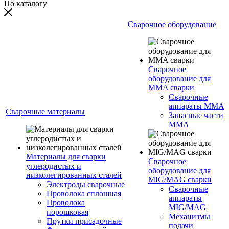
По каталогу
Сварочное оборудование
Сварочное
оборудование для
MMA сварки
Сварочные
аппараты MMA
Сварочные материалы
Запасные части
MMA
Материалы для сварки
Сварочное
углеродистых и
оборудование для
низколегированных сталей
MIG/MAG сварки
Электроды сварочные
Сварочные
Проволока сплошная
аппараты
Проволока
MIG/MAG
порошковая
Механизмы
Прутки присадочные
подачи