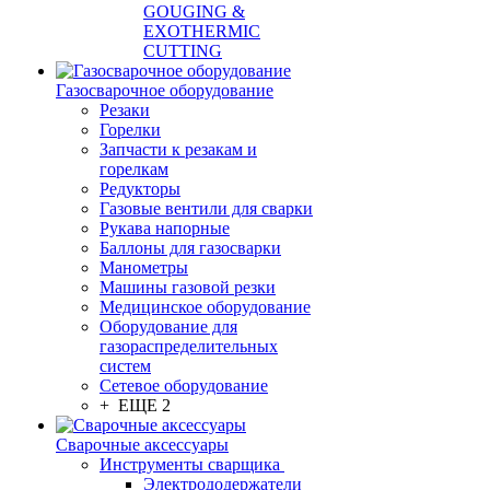
GOUGING &
EXOTHERMIC
CUTTING
Газосварочное оборудование
Резаки
Горелки
Запчасти к резакам и
горелкам
Редукторы
Газовые вентили для сварки
Рукава напорные
Баллоны для газосварки
Манометры
Машины газовой резки
Медицинское оборудование
Оборудование для
газораспределительных
систем
Сетевое оборудование
+ ЕЩЕ 2
Сварочные аксессуары
Инструменты сварщика
Электрододержатели