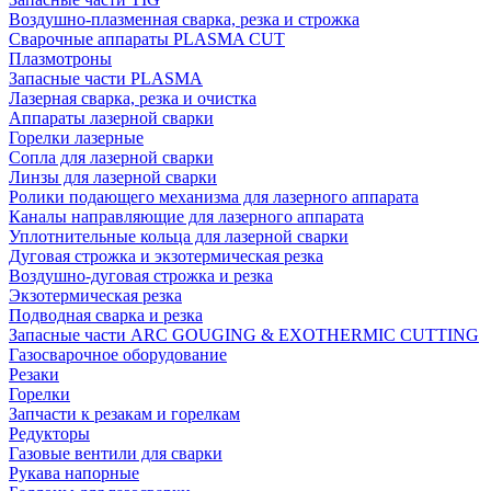
Воздушно-плазменная сварка, резка и строжка
Сварочные аппараты PLASMA CUT
Плазмотроны
Запасные части PLASMA
Лазерная сварка, резка и очистка
Аппараты лазерной сварки
Горелки лазерные
Сопла для лазерной сварки
Линзы для лазерной сварки
Ролики подающего механизма для лазерного аппарата
Каналы направляющие для лазерного аппарата
Уплотнительные кольца для лазерной сварки
Дуговая строжка и экзотермическая резка
Воздушно-дуговая строжка и резка
Экзотермическая резка
Подводная сварка и резка
Запасные части ARC GOUGING & EXOTHERMIC CUTTING
Газосварочное оборудование
Резаки
Горелки
Запчасти к резакам и горелкам
Редукторы
Газовые вентили для сварки
Рукава напорные