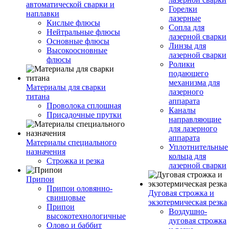
автоматической сварки и
Горелки
наплавки
лазерные
Кислые флюсы
Сопла для
Нейтральные флюсы
лазерной сварки
Основные флюсы
Линзы для
Высокоосновные
лазерной сварки
флюсы
Ролики
подающего
механизма для
Материалы для сварки
лазерного
титана
аппарата
Проволока сплошная
Каналы
Присадочные прутки
направляющие
для лазерного
аппарата
Материалы специального
Уплотнительные
назначения
кольца для
Строжка и резка
лазерной сварки
Припои
Припои оловянно-
Дуговая строжка и
свинцовые
экзотермическая резка
Припои
Воздушно-
высокотехнологичные
дуговая строжка
Олово и баббит