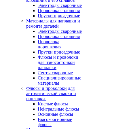
алюминия и его сплавов
Электроды сварочные
Проволока сплошная
Прутки присадочные
Материалы для наплавки и
ремонта деталей
Электроды сварочные
Проволока сплошная
Проволока
порошковая
Прутки присадочные
Флюсы и проволоки
для износостойкой
наплавки
Ленты сварочные
Специализированные
материалы
Флюсы и проволоки для
автоматической сварки и
наплавки
Кислые флюсы
Нейтральные флюсы
Основные флюсы
Высокоосновные
флюсы