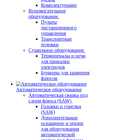
Комплектующие
Вспомогательное
оборудование
Пульты
дистанционного
управления
Транспортные
тележки
Сушильное оборудование
Термопеналы и печи
для прокалки
электродов
Бункеры для хранения
флюсов
Автоматическое оборудование
Автоматическая сварка под
слоем флюса (SAW)
Головки и горелки
(SAW)
Дополнительные
оснащение и опции
для оборудования
автоматической