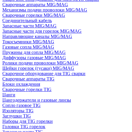
Сварочные аппараты MIG/MAG
Механизмы подачи проволоки MIG/MAG
Сварочные горелки MIG/MAG
Соединительный кабель
Запасные части MIG/MAG
Запасные части для горелок MIG/MAG
Направляющие каналы MIG/MAG
Токосъемники MIG/MAG
Газовые сопла MIG/MAG
Пружины для сопла MIG/MAG
Диффузоры газовые MIG/MAG
Ролики подачи проволоки MIG/MAG
Шейки горелок (гусаки) MIG/MAG
Сварочное оборудование для TIG сварки
Сварочные аппараты TIG
Блоки охлаждения
Сварочные горелки TIG
Цанги
Цангодержатели и газовые линзы
Сопло газовое TIG
Изоляторы TIG
Заглушки TIG
Наборы для TIG горелки
Головки TIG горелок
Запасные части TIG