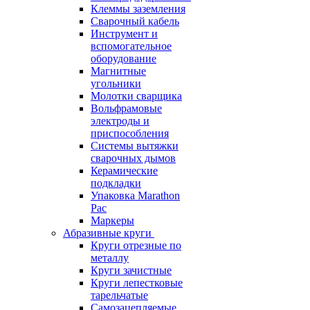
Клеммы заземления
Сварочный кабель
Инструмент и
вспомогательное
оборудование
Магнитные
угольники
Молотки сварщика
Вольфрамовые
электроды и
приспособления
Системы вытяжки
сварочных дымов
Керамические
подкладки
Упаковка Marathon
Pac
Маркеры
Абразивные круги
Круги отрезные по
металлу
Круги зачистные
Круги лепестковые
тарельчатые
Самозацепляемые