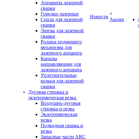
Аппараты лазерной
сварки
Горелки лазерные
Новости
Сопла для лазерной
Акции
сварки
Линзы для лазерной
сварки
Ролики подающего
механизма для
лазерного аппарата
Каналы
направляющие для
лазерного аппарата
Уплотнительные
кольца для лазерной
сварки
Дуговая строжка и
экзотермическая резка
Воздушно-дуговая
строжка и резка
Экзотермическая
резка
Подводная сварка и
резка
Запасные части ARC