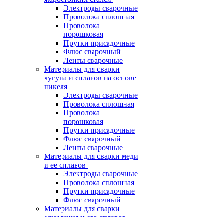
Электроды сварочные
Проволока сплошная
Проволока
порошковая
Прутки присадочные
Флюс сварочный
Ленты сварочные
Материалы для сварки
чугуна и сплавов на основе
никеля
Электроды сварочные
Проволока сплошная
Проволока
порошковая
Прутки присадочные
Флюс сварочный
Ленты сварочные
Материалы для сварки меди
и ее сплавов
Электроды сварочные
Проволока сплошная
Прутки присадочные
Флюс сварочный
Материалы для сварки