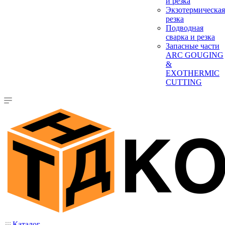
и резка
Экзотермическая
резка
Подводная
сварка и резка
Запасные части
ARC GOUGING
&
EXOTHERMIC
CUTTING
Каталог