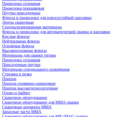
Проволока сплошная
Проволока порошковая
Прутки присадочные
Флюсы и проволоки для износостойкой наплавки
Ленты сварочные
Специализированные материалы
Флюсы и проволоки для автоматической сварки и наплавки
Кислые флюсы
Нейтральные флюсы
Основные флюсы
Высокоосновные флюсы
Материалы для сварки титана
Проволока сплошная
Присадочные прутки
Материалы специального назначения
Строжка и резка
Припои
Припои оловянно-свинцовые
Припои высокотехнологичные
Олово и баббит
Сварочное оборудование
Сварочное оборудование для MMA сварки
Сварочные аппараты MMA
Запасные части MMA
Сварочное оборудование для MIG/MAG сварки