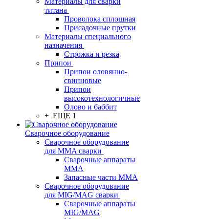
Материалы для сварки
титана
Проволока сплошная
Присадочные прутки
Материалы специального
назначения
Строжка и резка
Припои
Припои оловянно-
свинцовые
Припои
высокотехнологичные
Олово и баббит
+ ЕЩЕ 1
Сварочное оборудование
Сварочное оборудование
для MMA сварки
Сварочные аппараты
MMA
Запасные части MMA
Сварочное оборудование
для MIG/MAG сварки
Сварочные аппараты
MIG/MAG