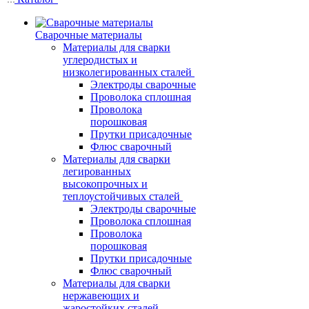
Сварочные материалы
Материалы для сварки
углеродистых и
низколегированных сталей
Электроды сварочные
Проволока сплошная
Проволока
порошковая
Прутки присадочные
Флюс сварочный
Материалы для сварки
легированных
высокопрочных и
теплоустойчивых сталей
Электроды сварочные
Проволока сплошная
Проволока
порошковая
Прутки присадочные
Флюс сварочный
Материалы для сварки
нержавеющих и
жаростойких сталей