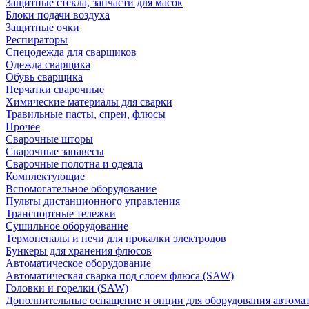
Защитные стекла, запчасти для масок
Блоки подачи воздуха
Защитные очки
Респираторы
Спецодежда для сварщиков
Одежда сварщика
Обувь сварщика
Перчатки сварочные
Химические материалы для сварки
Травильные пасты, спреи, флюсы
Прочее
Сварочные шторы
Сварочные занавесы
Сварочные полотна и одеяла
Комплектующие
Вспомогательное оборудование
Пульты дистанционного управления
Транспортные тележки
Сушильное оборудование
Термопеналы и печи для прокалки электродов
Бункеры для хранения флюсов
Автоматическое оборудование
Автоматическая сварка под слоем флюса (SAW)
Головки и горелки (SAW)
Дополнительные оснащение и опции для оборудования автома