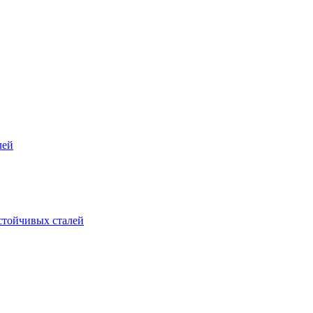
лей
стойчивых сталей