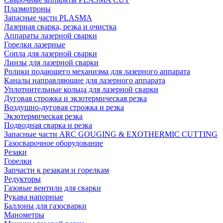
Плазмотроны
Запасные части PLASMA
Лазерная сварка, резка и очистка
Аппараты лазерной сварки
Горелки лазерные
Сопла для лазерной сварки
Линзы для лазерной сварки
Ролики подающего механизма для лазерного аппарата
Каналы направляющие для лазерного аппарата
Уплотнительные кольца для лазерной сварки
Дуговая строжка и экзотермическая резка
Воздушно-дуговая строжка и резка
Экзотермическая резка
Подводная сварка и резка
Запасные части ARC GOUGING & EXOTHERMIC CUTTING
Газосварочное оборудование
Резаки
Горелки
Запчасти к резакам и горелкам
Редукторы
Газовые вентили для сварки
Рукава напорные
Баллоны для газосварки
Манометры