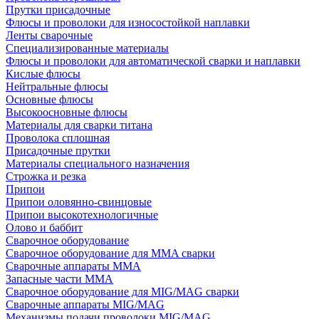
Прутки присадочные
Флюсы и проволоки для износостойкой наплавки
Ленты сварочные
Специализированные материалы
Флюсы и проволоки для автоматической сварки и наплавки
Кислые флюсы
Нейтральные флюсы
Основные флюсы
Высокоосновные флюсы
Материалы для сварки титана
Проволока сплошная
Присадочные прутки
Материалы специального назначения
Строжка и резка
Припои
Припои оловянно-свинцовые
Припои высокотехнологичные
Олово и баббит
Сварочное оборудование
Сварочное оборудование для MMA сварки
Сварочные аппараты MMA
Запасные части MMA
Сварочное оборудование для MIG/MAG сварки
Сварочные аппараты MIG/MAG
Механизмы подачи проволоки MIG/MAG