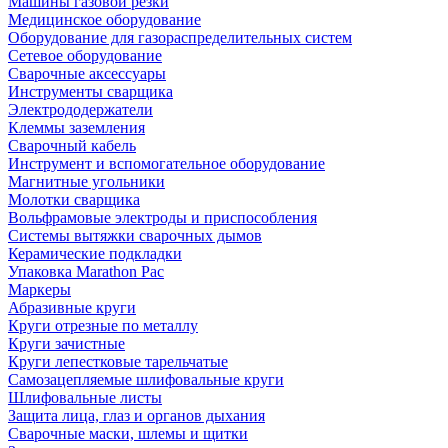
Машины газовой резки
Медицинское оборудование
Оборудование для газораспределительных систем
Сетевое оборудование
Сварочные аксессуары
Инструменты сварщика
Электрододержатели
Клеммы заземления
Сварочный кабель
Инструмент и вспомогательное оборудование
Магнитные угольники
Молотки сварщика
Вольфрамовые электроды и приспособления
Системы вытяжки сварочных дымов
Керамические подкладки
Упаковка Marathon Pac
Маркеры
Абразивные круги
Круги отрезные по металлу
Круги зачистные
Круги лепестковые тарельчатые
Самозацепляемые шлифовальные круги
Шлифовальные листы
Защита лица, глаз и органов дыхания
Сварочные маски, шлемы и щитки