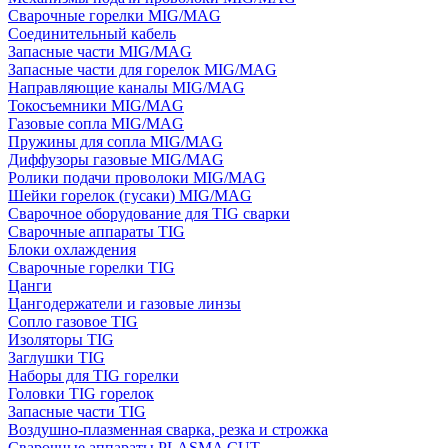
Сварочные горелки MIG/MAG
Соединительный кабель
Запасные части MIG/MAG
Запасные части для горелок MIG/MAG
Направляющие каналы MIG/MAG
Токосъемники MIG/MAG
Газовые сопла MIG/MAG
Пружины для сопла MIG/MAG
Диффузоры газовые MIG/MAG
Ролики подачи проволоки MIG/MAG
Шейки горелок (гусаки) MIG/MAG
Сварочное оборудование для TIG сварки
Сварочные аппараты TIG
Блоки охлаждения
Сварочные горелки TIG
Цанги
Цангодержатели и газовые линзы
Сопло газовое TIG
Изоляторы TIG
Заглушки TIG
Наборы для TIG горелки
Головки TIG горелок
Запасные части TIG
Воздушно-плазменная сварка, резка и строжка
Сварочные аппараты PLASMA CUT