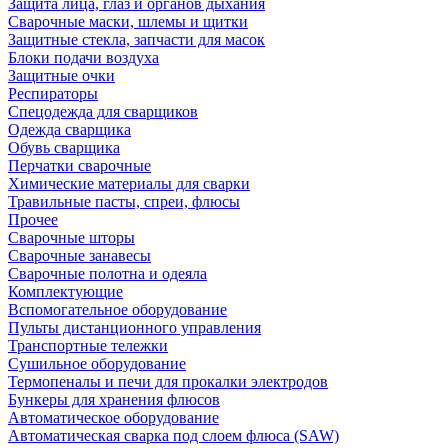
Защита лица, глаз и органов дыхания
Сварочные маски, шлемы и щитки
Защитные стекла, запчасти для масок
Блоки подачи воздуха
Защитные очки
Респираторы
Спецодежда для сварщиков
Одежда сварщика
Обувь сварщика
Перчатки сварочные
Химические материалы для сварки
Травильные пасты, спреи, флюсы
Прочее
Сварочные шторы
Сварочные занавесы
Сварочные полотна и одеяла
Комплектующие
Вспомогательное оборудование
Пульты дистанционного управления
Транспортные тележки
Сушильное оборудование
Термопеналы и печи для прокалки электродов
Бункеры для хранения флюсов
Автоматическое оборудование
Автоматическая сварка под слоем флюса (SAW)