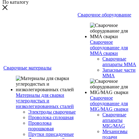
По каталогу
Сварочное оборудование
Сварочное
оборудование для
MMA сварки
Сварочные
аппараты MMA
Сварочные материалы
Запасные части
MMA
Материалы для сварки
Сварочное
углеродистых и
оборудование для
низколегированных сталей
MIG/MAG сварки
Электроды сварочные
Сварочные
Проволока сплошная
аппараты
Проволока
MIG/MAG
порошковая
Механизмы
Прутки присадочные
подачи