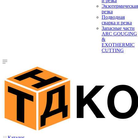
и резка
Экзотермическая
резка
Подводная
сварка и резка
Запасные части
ARC GOUGING
&
EXOTHERMIC
CUTTING
Каталог