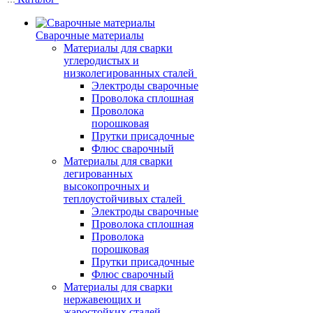
Сварочные материалы
Материалы для сварки
углеродистых и
низколегированных сталей
Электроды сварочные
Проволока сплошная
Проволока
порошковая
Прутки присадочные
Флюс сварочный
Материалы для сварки
легированных
высокопрочных и
теплоустойчивых сталей
Электроды сварочные
Проволока сплошная
Проволока
порошковая
Прутки присадочные
Флюс сварочный
Материалы для сварки
нержавеющих и
жаростойких сталей