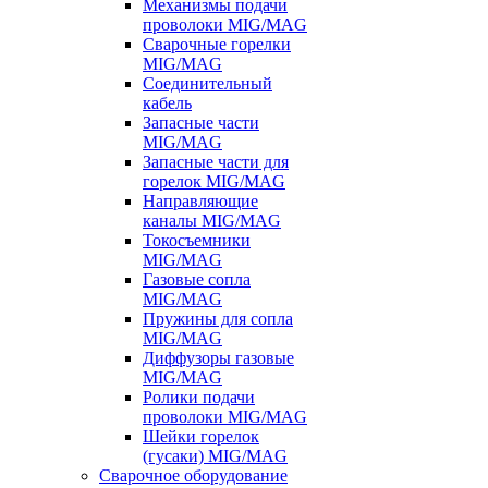
Механизмы подачи
проволоки MIG/MAG
Сварочные горелки
MIG/MAG
Соединительный
кабель
Запасные части
MIG/MAG
Запасные части для
горелок MIG/MAG
Направляющие
каналы MIG/MAG
Токосъемники
MIG/MAG
Газовые сопла
MIG/MAG
Пружины для сопла
MIG/MAG
Диффузоры газовые
MIG/MAG
Ролики подачи
проволоки MIG/MAG
Шейки горелок
(гусаки) MIG/MAG
Сварочное оборудование