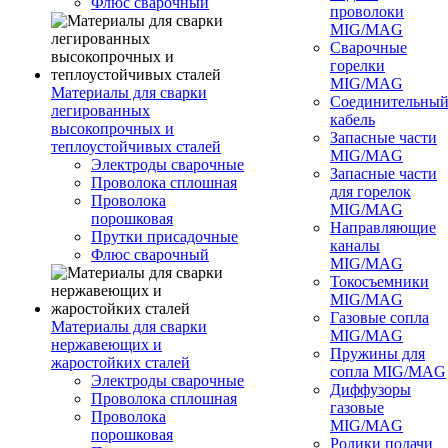
Флюс сварочный
проволоки
MIG/MAG
Сварочные
горелки
MIG/MAG
Материалы для сварки
Соединительны
легированных
кабель
высокопрочных и
Запасные части
теплоустойчивых сталей
MIG/MAG
Электроды сварочные
Запасные части
Проволока сплошная
для горелок
Проволока
MIG/MAG
порошковая
Направляющие
Прутки присадочные
каналы
Флюс сварочный
MIG/MAG
Токосъемники
MIG/MAG
Газовые сопла
Материалы для сварки
MIG/MAG
нержавеющих и
Пружины для
жаростойких сталей
сопла MIG/MAG
Электроды сварочные
Диффузоры
Проволока сплошная
газовые
Проволока
MIG/MAG
порошковая
Ролики подачи