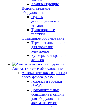
Комплектующие
Вспомогательное
оборудование
Пульты
дистанционного
управления
Транспортные
тележки
Сушильное оборудование
Термопеналы и печи
для прокалки
электродов
Бункеры для хранения
флюсов
Автоматическое оборудование
Автоматическая сварка под
слоем флюса (SAW)
Головки и горелки
(SAW)
Дополнительные
оснащение и опции
для оборудования
автоматической