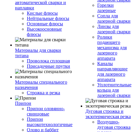
автоматической сварки и
Горелки
наплавки
лазерные
Кислые флюсы
Сопла для
Нейтральные флюсы
лазерной сварки
Основные флюсы
Линзы для
Высокоосновные
лазерной сварки
флюсы
Ролики
подающего
механизма для
Материалы для сварки
лазерного
титана
аппарата
Проволока сплошная
Каналы
Присадочные прутки
направляющие
для лазерного
аппарата
Материалы специального
Уплотнительные
назначения
кольца для
Строжка и резка
лазерной сварки
Припои
Припои оловянно-
Дуговая строжка и
свинцовые
экзотермическая резка
Припои
Воздушно-
высокотехнологичные
дуговая строжка
Олово и баббит