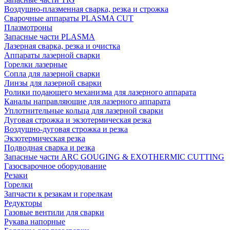
Воздушно-плазменная сварка, резка и строжка
Сварочные аппараты PLASMA CUT
Плазмотроны
Запасные части PLASMA
Лазерная сварка, резка и очистка
Аппараты лазерной сварки
Горелки лазерные
Сопла для лазерной сварки
Линзы для лазерной сварки
Ролики подающего механизма для лазерного аппарата
Каналы направляющие для лазерного аппарата
Уплотнительные кольца для лазерной сварки
Дуговая строжка и экзотермическая резка
Воздушно-дуговая строжка и резка
Экзотермическая резка
Подводная сварка и резка
Запасные части ARC GOUGING & EXOTHERMIC CUTTING
Газосварочное оборудование
Резаки
Горелки
Запчасти к резакам и горелкам
Редукторы
Газовые вентили для сварки
Рукава напорные