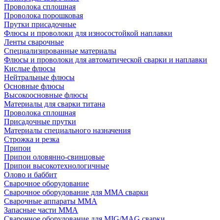
Проволока сплошная
Проволока порошковая
Прутки присадочные
Флюсы и проволоки для износостойкой наплавки
Ленты сварочные
Специализированные материалы
Флюсы и проволоки для автоматической сварки и наплавки
Кислые флюсы
Нейтральные флюсы
Основные флюсы
Высокоосновные флюсы
Материалы для сварки титана
Проволока сплошная
Присадочные прутки
Материалы специального назначения
Строжка и резка
Припои
Припои оловянно-свинцовые
Припои высокотехнологичные
Олово и баббит
Сварочное оборудование
Сварочное оборудование для MMA сварки
Сварочные аппараты MMA
Запасные части MMA
Сварочное оборудование для MIG/MAG сварки