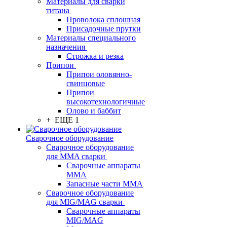
Материалы для сварки
титана
Проволока сплошная
Присадочные прутки
Материалы специального
назначения
Строжка и резка
Припои
Припои оловянно-
свинцовые
Припои
высокотехнологичные
Олово и баббит
+ ЕЩЕ 1
Сварочное оборудование
Сварочное оборудование
для MMA сварки
Сварочные аппараты
MMA
Запасные части MMA
Сварочное оборудование
для MIG/MAG сварки
Сварочные аппараты
MIG/MAG