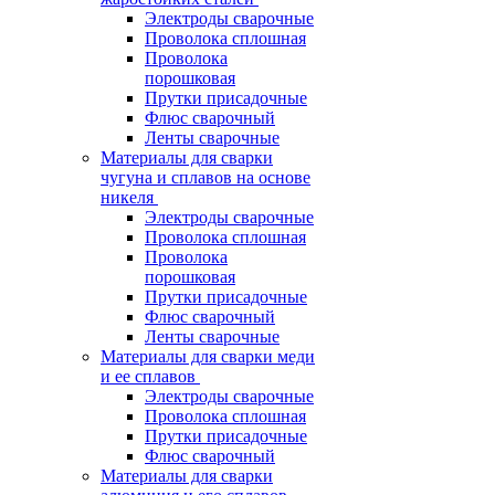
Электроды сварочные
Проволока сплошная
Проволока
порошковая
Прутки присадочные
Флюс сварочный
Ленты сварочные
Материалы для сварки
чугуна и сплавов на основе
никеля
Электроды сварочные
Проволока сплошная
Проволока
порошковая
Прутки присадочные
Флюс сварочный
Ленты сварочные
Материалы для сварки меди
и ее сплавов
Электроды сварочные
Проволока сплошная
Прутки присадочные
Флюс сварочный
Материалы для сварки