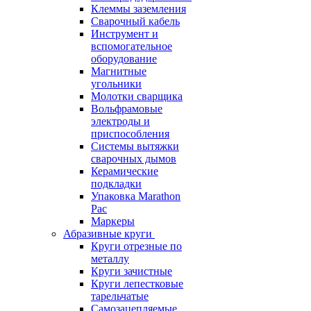
Клеммы заземления
Сварочный кабель
Инструмент и
вспомогательное
оборудование
Магнитные
угольники
Молотки сварщика
Вольфрамовые
электроды и
приспособления
Системы вытяжки
сварочных дымов
Керамические
подкладки
Упаковка Marathon
Pac
Маркеры
Абразивные круги
Круги отрезные по
металлу
Круги зачистные
Круги лепестковые
тарельчатые
Самозацепляемые