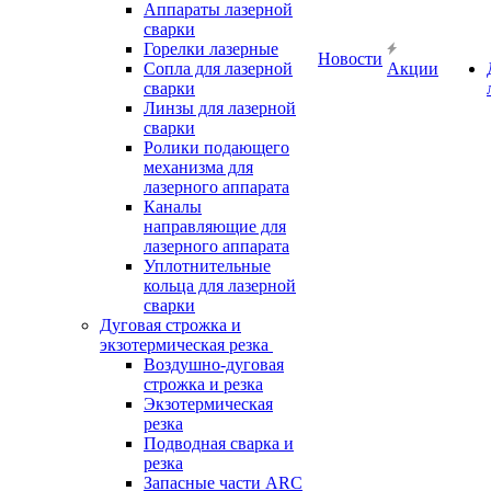
Аппараты лазерной
сварки
Горелки лазерные
Новости
Сопла для лазерной
Акции
сварки
Линзы для лазерной
сварки
Ролики подающего
механизма для
лазерного аппарата
Каналы
направляющие для
лазерного аппарата
Уплотнительные
кольца для лазерной
сварки
Дуговая строжка и
экзотермическая резка
Воздушно-дуговая
строжка и резка
Экзотермическая
резка
Подводная сварка и
резка
Запасные части ARC