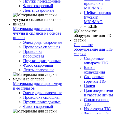
Прутки присадочные
проволоки
Флюс сварочный
MIG/MAG
Ленты сварочные
Шейки горелок
(гусаки)
MIG/MAG
+ ЕЩЕ
Материалы для сварки
чугуна и сплавов на основе
никеля
Электроды сварочные
Сварочное
Проволока сплошная
оборудование для TIG
Проволока
сварки
порошковая
Сварочные
Прутки присадочные
аппараты TIG
Флюс сварочный
Блоки
Ленты сварочные
охлаждения
Сварочные
горелки TIG
Материалы для сварки меди
Цанги
и ее сплавов
Цангодержатели
Электроды сварочные
и газовые линзы
Проволока сплошная
Сопло газовое
Прутки присадочные
TIG
Флюс сварочный
Изоляторы TIG
Заглушки TIG