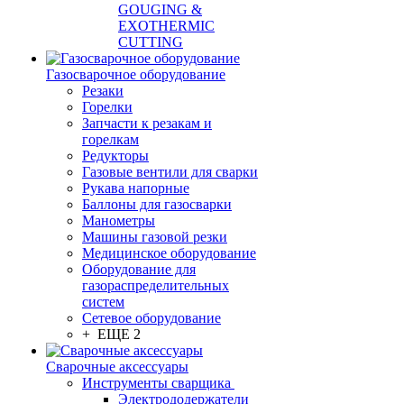
GOUGING &
EXOTHERMIC
CUTTING
Газосварочное оборудование
Резаки
Горелки
Запчасти к резакам и
горелкам
Редукторы
Газовые вентили для сварки
Рукава напорные
Баллоны для газосварки
Манометры
Машины газовой резки
Медицинское оборудование
Оборудование для
газораспределительных
систем
Сетевое оборудование
+ ЕЩЕ 2
Сварочные аксессуары
Инструменты сварщика
Электрододержатели