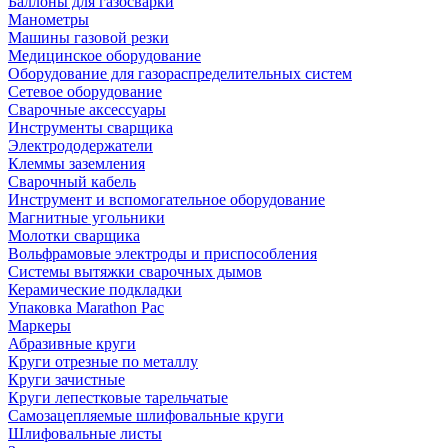
Баллоны для газосварки
Манометры
Машины газовой резки
Медицинское оборудование
Оборудование для газораспределительных систем
Сетевое оборудование
Сварочные аксессуары
Инструменты сварщика
Электрододержатели
Клеммы заземления
Сварочный кабель
Инструмент и вспомогательное оборудование
Магнитные угольники
Молотки сварщика
Вольфрамовые электроды и приспособления
Системы вытяжки сварочных дымов
Керамические подкладки
Упаковка Marathon Pac
Маркеры
Абразивные круги
Круги отрезные по металлу
Круги зачистные
Круги лепестковые тарельчатые
Самозацепляемые шлифовальные круги
Шлифовальные листы