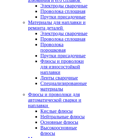
алюминия и его сплавов
Электроды сварочные
Проволока сплошная
Прутки присадочные
Материалы для наплавки и
ремонта деталей
Электроды сварочные
Проволока сплошная
Проволока
порошковая
Прутки присадочные
Флюсы и проволоки
для износостойкой
наплавки
Ленты сварочные
Специализированные
материалы
Флюсы и проволоки для
автоматической сварки и
наплавки
Кислые флюсы
Нейтральные флюсы
Основные флюсы
Высокоосновные
флюсы