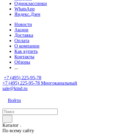
Одноклассники
WhatsApp
Яндекс.Дзен
Новости
Акции
Доставка
Оплата
О компании
Как купить
Контакты
Обзоры
...
+7 (495) 225-95-78
+7 (495) 225-95-78
Многоканальный
sale@ktnd.ru
Войти
Каталог
По всему сайту