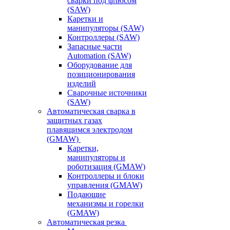
сварки под флюсом
(SAW)
Каретки и
манипуляторы (SAW)
Контроллеры (SAW)
Запасные части
Automation (SAW)
Оборудование для
позиционирования
изделий
Сварочные источники
(SAW)
Автоматическая сварка в
защитных газах
плавящимся электродом
(GMAW)
Каретки,
манипуляторы и
роботизация (GMAW)
Контроллеры и блоки
управления (GMAW)
Подающие
механизмы и горелки
(GMAW)
Автоматическая резка