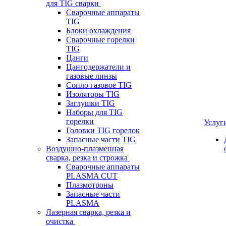
для TIG сварки
Сварочные аппараты
TIG
Блоки охлаждения
Сварочные горелки
TIG
Цанги
Цангодержатели и
газовые линзы
Сопло газовое TIG
Изоляторы TIG
Заглушки TIG
Наборы для TIG
горелки
Услуг
Головки TIG горелок
Запасные части TIG
Воздушно-плазменная
сварка, резка и строжка
Сварочные аппараты
PLASMA CUT
Плазмотроны
Запасные части
PLASMA
Лазерная сварка, резка и
очистка