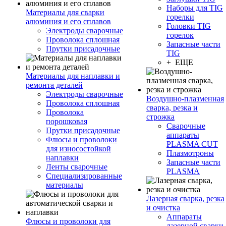
Наборы для TIG
Материалы для сварки
горелки
алюминия и его сплавов
Головки TIG
Электроды сварочные
горелок
Проволока сплошная
Запасные части
Прутки присадочные
TIG
+ ЕЩЕ
Материалы для наплавки и
ремонта деталей
Электроды сварочные
Воздушно-плазменная
Проволока сплошная
сварка, резка и
Проволока
строжка
порошковая
Сварочные
Прутки присадочные
аппараты
Флюсы и проволоки
PLASMA CUT
для износостойкой
Плазмотроны
наплавки
Запасные части
Ленты сварочные
PLASMA
Специализированные
материалы
Лазерная сварка, резка
и очистка
Аппараты
Флюсы и проволоки для
лазерной сварки