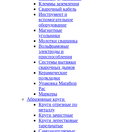
Клеммы заземления
Сварочный кабель
Инструмент и
вспомогательное
оборудование
Магнитные
угольники
Молотки сварщика
Вольфрамовые
электроды и
приспособления
Системы вытяжки
сварочных дымов
Керамические
подкладки
Упаковка Marathon
Pac
Маркеры
Абразивные круги
Круги отрезные по
металлу
Круги зачистные
Круги лепестковые
тарельчатые
Самозацепляемые