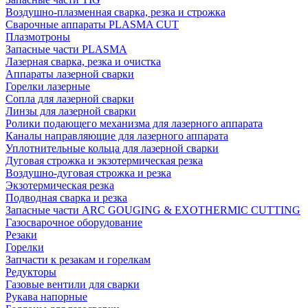
Воздушно-плазменная сварка, резка и строжка
Сварочные аппараты PLASMA CUT
Плазмотроны
Запасные части PLASMA
Лазерная сварка, резка и очистка
Аппараты лазерной сварки
Горелки лазерные
Сопла для лазерной сварки
Линзы для лазерной сварки
Ролики подающего механизма для лазерного аппарата
Каналы направляющие для лазерного аппарата
Уплотнительные кольца для лазерной сварки
Дуговая строжка и экзотермическая резка
Воздушно-дуговая строжка и резка
Экзотермическая резка
Подводная сварка и резка
Запасные части ARC GOUGING & EXOTHERMIC CUTTING
Газосварочное оборудование
Резаки
Горелки
Запчасти к резакам и горелкам
Редукторы
Газовые вентили для сварки
Рукава напорные