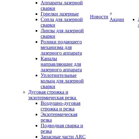
Аппараты лазерной
сварки
Горелки лазерные
Новости
Сопла для лазерной
Акции
сварки
Линзы для лазерной
сварки
Ролики подающего
механизма для
лазерного аппарата
Каналы
направляющие для
лазерного аппарата
Уплотнительные
кольца для лазерной
сварки
Дуговая строжка и
экзотермическая резка
Воздушно-дуговая
строжка и резка
Экзотермическая
резка
Подводная сварка и
резка
Запасные части ARC