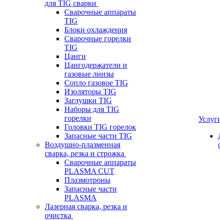
для TIG сварки
Сварочные аппараты
TIG
Блоки охлаждения
Сварочные горелки
TIG
Цанги
Цангодержатели и
газовые линзы
Сопло газовое TIG
Изоляторы TIG
Заглушки TIG
Наборы для TIG
горелки
Услуг
Головки TIG горелок
Запасные части TIG
Воздушно-плазменная
сварка, резка и строжка
Сварочные аппараты
PLASMA CUT
Плазмотроны
Запасные части
PLASMA
Лазерная сварка, резка и
очистка