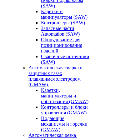
сварки под флюсом
(SAW)
Каретки и
манипуляторы (SAW)
Контроллеры (SAW)
Запасные части
Automation (SAW)
Оборудование для
позиционирования
изделий
Сварочные источники
(SAW)
Автоматическая сварка в
защитных газах
плавящимся электродом
(GMAW)
Каретки,
манипуляторы и
роботизация (GMAW)
Контроллеры и блоки
управления (GMAW)
Подающие
механизмы и горелки
(GMAW)
Автоматическая резка