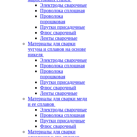
Электроды сварочные
Проволока сплошная
Проволока
порошковая
Прутки присадочные
Флюс сварочный
Ленты сварочные
Материалы для сварки
чугуна и сплавов на основе
никеля
Электроды сварочные
Проволока сплошная
Проволока
порошковая
Прутки присадочные
Флюс сварочный
Ленты сварочные
Материалы для сварки меди
и ее сплавов
Электроды сварочные
Проволока сплошная
Прутки присадочные
Флюс сварочный
Материалы для сварки