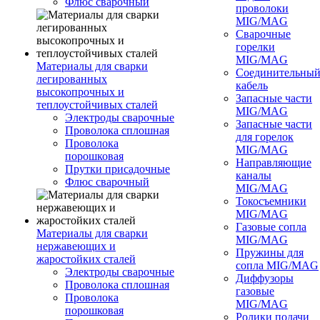
Флюс сварочный
проволоки
MIG/MAG
Сварочные
горелки
MIG/MAG
Материалы для сварки
Соединительны
легированных
кабель
высокопрочных и
Запасные части
теплоустойчивых сталей
MIG/MAG
Электроды сварочные
Запасные части
Проволока сплошная
для горелок
Проволока
MIG/MAG
порошковая
Направляющие
Прутки присадочные
каналы
Флюс сварочный
MIG/MAG
Токосъемники
MIG/MAG
Газовые сопла
Материалы для сварки
MIG/MAG
нержавеющих и
Пружины для
жаростойких сталей
сопла MIG/MAG
Электроды сварочные
Диффузоры
Проволока сплошная
газовые
Проволока
MIG/MAG
порошковая
Ролики подачи