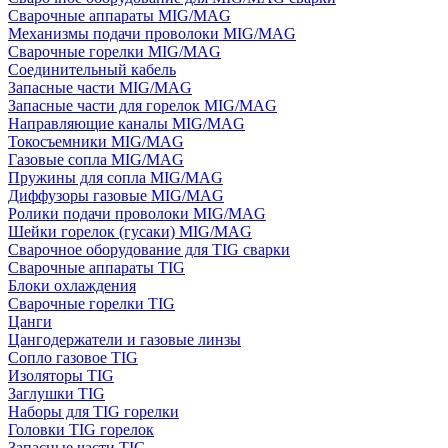
Сварочные аппараты MIG/MAG
Механизмы подачи проволоки MIG/MAG
Сварочные горелки MIG/MAG
Соединительный кабель
Запасные части MIG/MAG
Запасные части для горелок MIG/MAG
Направляющие каналы MIG/MAG
Токосъемники MIG/MAG
Газовые сопла MIG/MAG
Пружины для сопла MIG/MAG
Диффузоры газовые MIG/MAG
Ролики подачи проволоки MIG/MAG
Шейки горелок (гусаки) MIG/MAG
Сварочное оборудование для TIG сварки
Сварочные аппараты TIG
Блоки охлаждения
Сварочные горелки TIG
Цанги
Цангодержатели и газовые линзы
Сопло газовое TIG
Изоляторы TIG
Заглушки TIG
Наборы для TIG горелки
Головки TIG горелок
Запасные части TIG