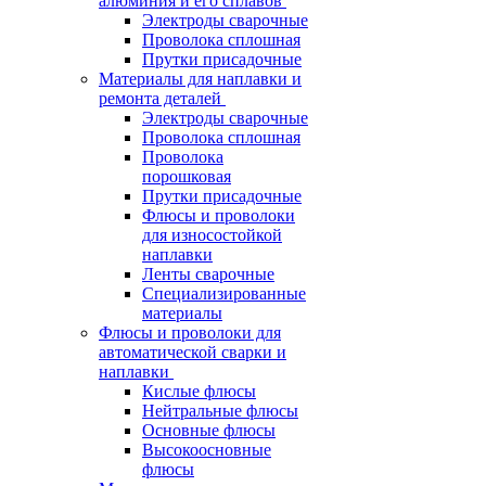
алюминия и его сплавов
Электроды сварочные
Проволока сплошная
Прутки присадочные
Материалы для наплавки и
ремонта деталей
Электроды сварочные
Проволока сплошная
Проволока
порошковая
Прутки присадочные
Флюсы и проволоки
для износостойкой
наплавки
Ленты сварочные
Специализированные
материалы
Флюсы и проволоки для
автоматической сварки и
наплавки
Кислые флюсы
Нейтральные флюсы
Основные флюсы
Высокоосновные
флюсы