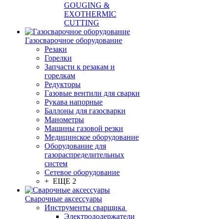
GOUGING &
EXOTHERMIC
CUTTING
Газосварочное оборудование
Резаки
Горелки
Запчасти к резакам и
горелкам
Редукторы
Газовые вентили для сварки
Рукава напорные
Баллоны для газосварки
Манометры
Машины газовой резки
Медицинское оборудование
Оборудование для
газораспределительных
систем
Сетевое оборудование
+ ЕЩЕ 2
Сварочные аксессуары
Инструменты сварщика
Электрододержатели