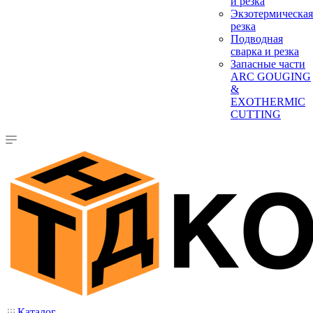
и резка
Экзотермическая
резка
Подводная
сварка и резка
Запасные части
ARC GOUGING
&
EXOTHERMIC
CUTTING
Каталог