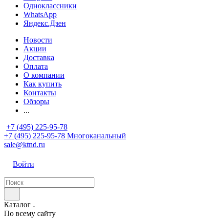
Одноклассники
WhatsApp
Яндекс.Дзен
Новости
Акции
Доставка
Оплата
О компании
Как купить
Контакты
Обзоры
...
+7 (495) 225-95-78
+7 (495) 225-95-78
Многоканальный
sale@ktnd.ru
Войти
Каталог
По всему сайту