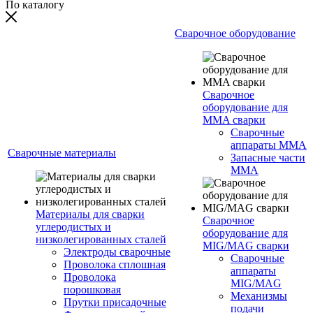
По каталогу
Сварочное оборудование
Сварочное
оборудование для
MMA сварки
Сварочные
аппараты MMA
Сварочные материалы
Запасные части
MMA
Материалы для сварки
Сварочное
углеродистых и
оборудование для
низколегированных сталей
MIG/MAG сварки
Электроды сварочные
Сварочные
Проволока сплошная
аппараты
Проволока
MIG/MAG
порошковая
Механизмы
Прутки присадочные
подачи