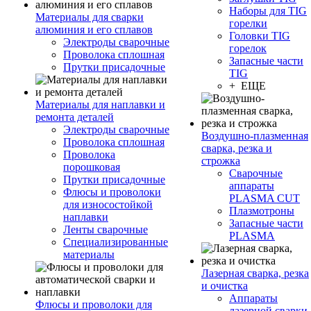
Наборы для TIG
Материалы для сварки
горелки
алюминия и его сплавов
Головки TIG
Электроды сварочные
горелок
Проволока сплошная
Запасные части
Прутки присадочные
TIG
+ ЕЩЕ
Материалы для наплавки и
ремонта деталей
Электроды сварочные
Воздушно-плазменная
Проволока сплошная
сварка, резка и
Проволока
строжка
порошковая
Сварочные
Прутки присадочные
аппараты
Флюсы и проволоки
PLASMA CUT
для износостойкой
Плазмотроны
наплавки
Запасные части
Ленты сварочные
PLASMA
Специализированные
материалы
Лазерная сварка, резка
и очистка
Аппараты
Флюсы и проволоки для
лазерной сварки