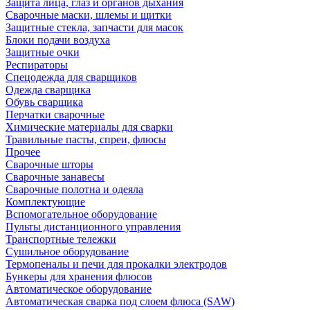
Защита лица, глаз и органов дыхания
Сварочные маски, шлемы и щитки
Защитные стекла, запчасти для масок
Блоки подачи воздуха
Защитные очки
Респираторы
Спецодежда для сварщиков
Одежда сварщика
Обувь сварщика
Перчатки сварочные
Химические материалы для сварки
Травильные пасты, спреи, флюсы
Прочее
Сварочные шторы
Сварочные занавесы
Сварочные полотна и одеяла
Комплектующие
Вспомогательное оборудование
Пульты дистанционного управления
Транспортные тележки
Сушильное оборудование
Термопеналы и печи для прокалки электродов
Бункеры для хранения флюсов
Автоматическое оборудование
Автоматическая сварка под слоем флюса (SAW)