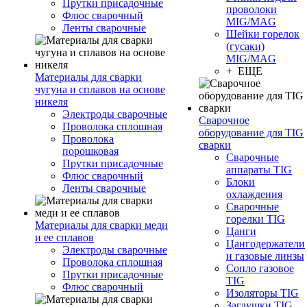
Прутки присадочные
проволоки
Флюс сварочный
MIG/MAG
Ленты сварочные
Шейки горелок
(гусаки)
MIG/MAG
+ ЕЩЕ
Материалы для сварки
чугуна и сплавов на основе
никеля
Электроды сварочные
Сварочное
Проволока сплошная
оборудование для TIG
Проволока
сварки
порошковая
Сварочные
Прутки присадочные
аппараты TIG
Флюс сварочный
Блоки
Ленты сварочные
охлаждения
Сварочные
горелки TIG
Материалы для сварки меди
Цанги
и ее сплавов
Цангодержатели
Электроды сварочные
и газовые линзы
Проволока сплошная
Сопло газовое
Прутки присадочные
TIG
Флюс сварочный
Изоляторы TIG
Заглушки TIG