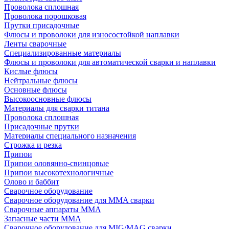
Проволока сплошная
Проволока порошковая
Прутки присадочные
Флюсы и проволоки для износостойкой наплавки
Ленты сварочные
Специализированные материалы
Флюсы и проволоки для автоматической сварки и наплавки
Кислые флюсы
Нейтральные флюсы
Основные флюсы
Высокоосновные флюсы
Материалы для сварки титана
Проволока сплошная
Присадочные прутки
Материалы специального назначения
Строжка и резка
Припои
Припои оловянно-свинцовые
Припои высокотехнологичные
Олово и баббит
Сварочное оборудование
Сварочное оборудование для MMA сварки
Сварочные аппараты MMA
Запасные части MMA
Сварочное оборудование для MIG/MAG сварки