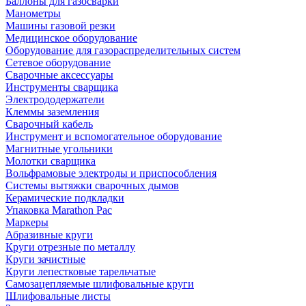
Баллоны для газосварки
Манометры
Машины газовой резки
Медицинское оборудование
Оборудование для газораспределительных систем
Сетевое оборудование
Сварочные аксессуары
Инструменты сварщика
Электрододержатели
Клеммы заземления
Сварочный кабель
Инструмент и вспомогательное оборудование
Магнитные угольники
Молотки сварщика
Вольфрамовые электроды и приспособления
Системы вытяжки сварочных дымов
Керамические подкладки
Упаковка Marathon Pac
Маркеры
Абразивные круги
Круги отрезные по металлу
Круги зачистные
Круги лепестковые тарельчатые
Самозацепляемые шлифовальные круги
Шлифовальные листы