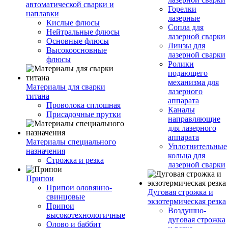
автоматической сварки и
Горелки
наплавки
лазерные
Кислые флюсы
Сопла для
Нейтральные флюсы
лазерной сварки
Основные флюсы
Линзы для
Высокоосновные
лазерной сварки
флюсы
Ролики
подающего
механизма для
Материалы для сварки
лазерного
титана
аппарата
Проволока сплошная
Каналы
Присадочные прутки
направляющие
для лазерного
аппарата
Материалы специального
Уплотнительные
назначения
кольца для
Строжка и резка
лазерной сварки
Припои
Припои оловянно-
Дуговая строжка и
свинцовые
экзотермическая резка
Припои
Воздушно-
высокотехнологичные
дуговая строжка
Олово и баббит