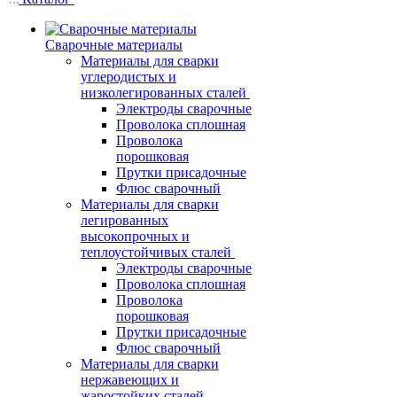
Сварочные материалы
Материалы для сварки
углеродистых и
низколегированных сталей
Электроды сварочные
Проволока сплошная
Проволока
порошковая
Прутки присадочные
Флюс сварочный
Материалы для сварки
легированных
высокопрочных и
теплоустойчивых сталей
Электроды сварочные
Проволока сплошная
Проволока
порошковая
Прутки присадочные
Флюс сварочный
Материалы для сварки
нержавеющих и
жаростойких сталей