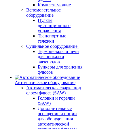
Комплектующие
Вспомогательное
оборудование
Пульты
дистанционного
управления
Транспортные
тележки
Сушильное оборудование
Термопеналы и печи
для прокалки
электродов
Бункеры для хранения
флюсов
Автоматическое оборудование
Автоматическая сварка под
слоем флюса (SAW)
Головки и горелки
(SAW)
Дополнительные
оснащение и опции
для оборудования
автоматической