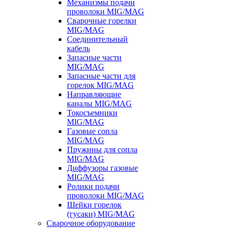
Механизмы подачи
проволоки MIG/MAG
Сварочные горелки
MIG/MAG
Соединительный
кабель
Запасные части
MIG/MAG
Запасные части для
горелок MIG/MAG
Направляющие
каналы MIG/MAG
Токосъемники
MIG/MAG
Газовые сопла
MIG/MAG
Пружины для сопла
MIG/MAG
Диффузоры газовые
MIG/MAG
Ролики подачи
проволоки MIG/MAG
Шейки горелок
(гусаки) MIG/MAG
Сварочное оборудование