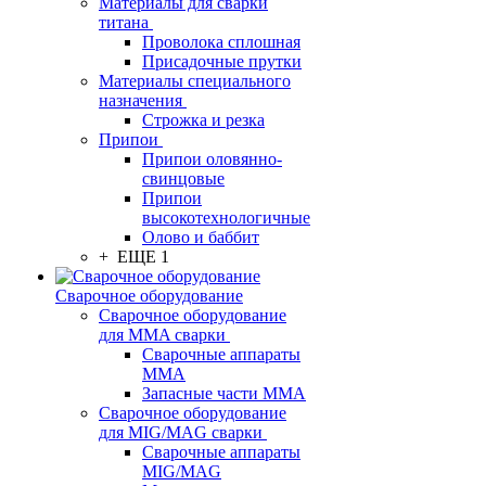
Материалы для сварки
титана
Проволока сплошная
Присадочные прутки
Материалы специального
назначения
Строжка и резка
Припои
Припои оловянно-
свинцовые
Припои
высокотехнологичные
Олово и баббит
+ ЕЩЕ 1
Сварочное оборудование
Сварочное оборудование
для MMA сварки
Сварочные аппараты
MMA
Запасные части MMA
Сварочное оборудование
для MIG/MAG сварки
Сварочные аппараты
MIG/MAG