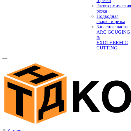
и резка
Экзотермическая
резка
Подводная
сварка и резка
Запасные части
ARC GOUGING
&
EXOTHERMIC
CUTTING
Каталог