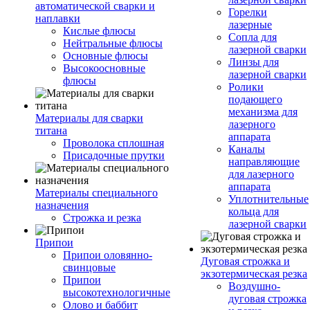
автоматической сварки и
Горелки
наплавки
лазерные
Кислые флюсы
Сопла для
Нейтральные флюсы
лазерной сварки
Основные флюсы
Линзы для
Высокоосновные
лазерной сварки
флюсы
Ролики
подающего
механизма для
Материалы для сварки
лазерного
титана
аппарата
Проволока сплошная
Каналы
Присадочные прутки
направляющие
для лазерного
аппарата
Материалы специального
Уплотнительные
назначения
кольца для
Строжка и резка
лазерной сварки
Припои
Припои оловянно-
Дуговая строжка и
свинцовые
экзотермическая резка
Припои
Воздушно-
высокотехнологичные
дуговая строжка
Олово и баббит