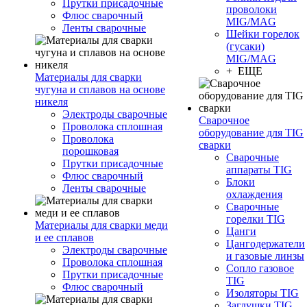
Прутки присадочные
проволоки
Флюс сварочный
MIG/MAG
Ленты сварочные
Шейки горелок
(гусаки)
MIG/MAG
+ ЕЩЕ
Материалы для сварки
чугуна и сплавов на основе
никеля
Электроды сварочные
Сварочное
Проволока сплошная
оборудование для TIG
Проволока
сварки
порошковая
Сварочные
Прутки присадочные
аппараты TIG
Флюс сварочный
Блоки
Ленты сварочные
охлаждения
Сварочные
горелки TIG
Материалы для сварки меди
Цанги
и ее сплавов
Цангодержатели
Электроды сварочные
и газовые линзы
Проволока сплошная
Сопло газовое
Прутки присадочные
TIG
Флюс сварочный
Изоляторы TIG
Заглушки TIG