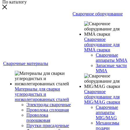
По каталогу
Сварочное оборудование
Сварочное
оборудование для
MMA сварки
Сварочные
аппараты MMA
Сварочные материалы
Запасные части
MMA
Материалы для сварки
Сварочное
углеродистых и
оборудование для
низколегированных сталей
MIG/MAG сварки
Электроды сварочные
Сварочные
Проволока сплошная
аппараты
Проволока
MIG/MAG
порошковая
Механизмы
Прутки присадочные
подачи