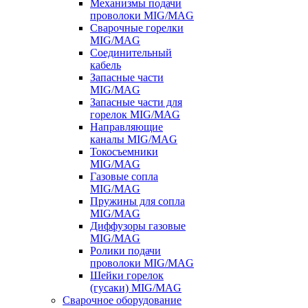
Механизмы подачи
проволоки MIG/MAG
Сварочные горелки
MIG/MAG
Соединительный
кабель
Запасные части
MIG/MAG
Запасные части для
горелок MIG/MAG
Направляющие
каналы MIG/MAG
Токосъемники
MIG/MAG
Газовые сопла
MIG/MAG
Пружины для сопла
MIG/MAG
Диффузоры газовые
MIG/MAG
Ролики подачи
проволоки MIG/MAG
Шейки горелок
(гусаки) MIG/MAG
Сварочное оборудование