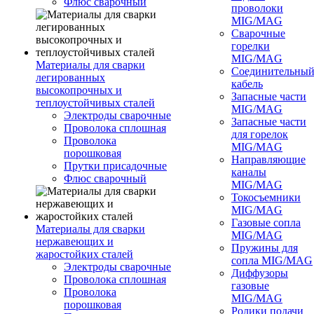
Флюс сварочный
проволоки
MIG/MAG
Сварочные
горелки
MIG/MAG
Материалы для сварки
Соединительны
легированных
кабель
высокопрочных и
Запасные части
теплоустойчивых сталей
MIG/MAG
Электроды сварочные
Запасные части
Проволока сплошная
для горелок
Проволока
MIG/MAG
порошковая
Направляющие
Прутки присадочные
каналы
Флюс сварочный
MIG/MAG
Токосъемники
MIG/MAG
Газовые сопла
Материалы для сварки
MIG/MAG
нержавеющих и
Пружины для
жаростойких сталей
сопла MIG/MAG
Электроды сварочные
Диффузоры
Проволока сплошная
газовые
Проволока
MIG/MAG
порошковая
Ролики подачи