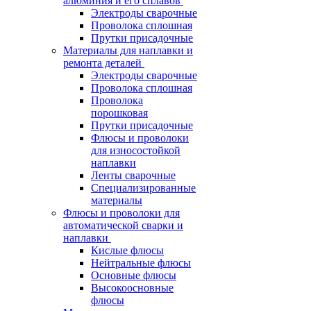
алюминия и его сплавов
Электроды сварочные
Проволока сплошная
Прутки присадочные
Материалы для наплавки и
ремонта деталей
Электроды сварочные
Проволока сплошная
Проволока
порошковая
Прутки присадочные
Флюсы и проволоки
для износостойкой
наплавки
Ленты сварочные
Специализированные
материалы
Флюсы и проволоки для
автоматической сварки и
наплавки
Кислые флюсы
Нейтральные флюсы
Основные флюсы
Высокоосновные
флюсы