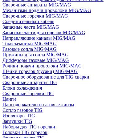
Сварочные аппараты MIG/MAG
Механизмы подачи проволоки MIG/MAG
Сварочные горелки MIG/MAG
Соединительный кабель
Запасные части MIG/MAG
Запасные части для горелок MIG/MAG
Направляющие каналы MIG/MAG
Токосъемники MIG/MAG
Газовые сопла MIG/MAG
Пружины для сопла MIG/MAG
Диффузоры газовые MIG/MAG
Ролики подачи проволоки MIG/MAG
Шейки горелок (гусаки) MIG/MAG
Сварочное оборудование для TIG сварки
Сварочные аппараты TIG
Блоки охлаждения
Сварочные горелки TIG
Цанги
Цангодержатели и газовые линзы
Сопло газовое TIG
Изоляторы TIG
Заглушки TIG
Наборы для TIG горелки
Головки TIG горелок
Запасные части TIG