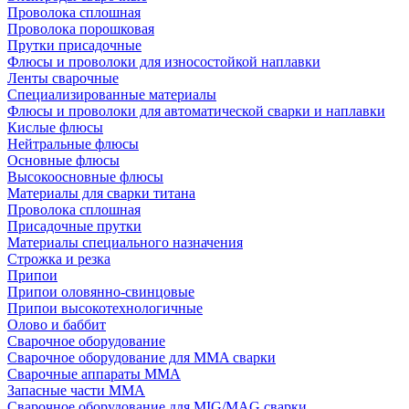
Проволока сплошная
Проволока порошковая
Прутки присадочные
Флюсы и проволоки для износостойкой наплавки
Ленты сварочные
Специализированные материалы
Флюсы и проволоки для автоматической сварки и наплавки
Кислые флюсы
Нейтральные флюсы
Основные флюсы
Высокоосновные флюсы
Материалы для сварки титана
Проволока сплошная
Присадочные прутки
Материалы специального назначения
Строжка и резка
Припои
Припои оловянно-свинцовые
Припои высокотехнологичные
Олово и баббит
Сварочное оборудование
Сварочное оборудование для MMA сварки
Сварочные аппараты MMA
Запасные части MMA
Сварочное оборудование для MIG/MAG сварки