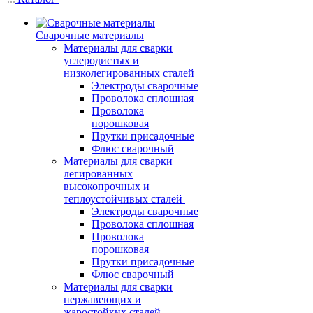
Сварочные материалы
Материалы для сварки
углеродистых и
низколегированных сталей
Электроды сварочные
Проволока сплошная
Проволока
порошковая
Прутки присадочные
Флюс сварочный
Материалы для сварки
легированных
высокопрочных и
теплоустойчивых сталей
Электроды сварочные
Проволока сплошная
Проволока
порошковая
Прутки присадочные
Флюс сварочный
Материалы для сварки
нержавеющих и
жаростойких сталей