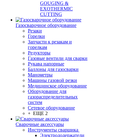
GOUGING &
EXOTHERMIC
CUTTING
Газосварочное оборудование
Резаки
Горелки
Запчасти к резакам и
горелкам
Редукторы
Газовые вентили для сварки
Рукава напорные
Баллоны для газосварки
Манометры
Машины газовой резки
Медицинское оборудование
Оборудование для
газораспределительных
систем
Сетевое оборудование
+ ЕЩЕ 2
Сварочные аксессуары
Инструменты сварщика
Электрододержатели