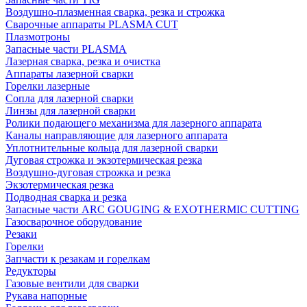
Воздушно-плазменная сварка, резка и строжка
Сварочные аппараты PLASMA CUT
Плазмотроны
Запасные части PLASMA
Лазерная сварка, резка и очистка
Аппараты лазерной сварки
Горелки лазерные
Сопла для лазерной сварки
Линзы для лазерной сварки
Ролики подающего механизма для лазерного аппарата
Каналы направляющие для лазерного аппарата
Уплотнительные кольца для лазерной сварки
Дуговая строжка и экзотермическая резка
Воздушно-дуговая строжка и резка
Экзотермическая резка
Подводная сварка и резка
Запасные части ARC GOUGING & EXOTHERMIC CUTTING
Газосварочное оборудование
Резаки
Горелки
Запчасти к резакам и горелкам
Редукторы
Газовые вентили для сварки
Рукава напорные