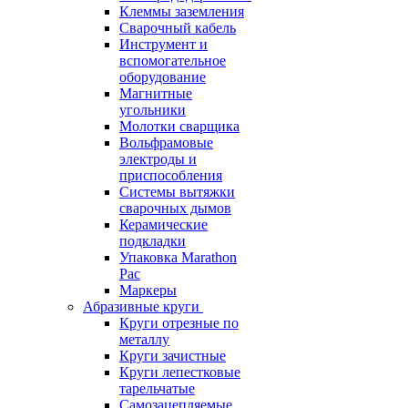
Клеммы заземления
Сварочный кабель
Инструмент и
вспомогательное
оборудование
Магнитные
угольники
Молотки сварщика
Вольфрамовые
электроды и
приспособления
Системы вытяжки
сварочных дымов
Керамические
подкладки
Упаковка Marathon
Pac
Маркеры
Абразивные круги
Круги отрезные по
металлу
Круги зачистные
Круги лепестковые
тарельчатые
Самозацепляемые