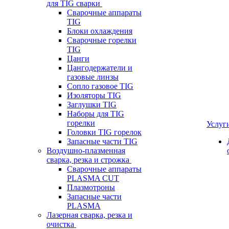
для TIG сварки
Сварочные аппараты
TIG
Блоки охлаждения
Сварочные горелки
TIG
Цанги
Цангодержатели и
газовые линзы
Сопло газовое TIG
Изоляторы TIG
Заглушки TIG
Наборы для TIG
горелки
Услуг
Головки TIG горелок
Запасные части TIG
Воздушно-плазменная
сварка, резка и строжка
Сварочные аппараты
PLASMA CUT
Плазмотроны
Запасные части
PLASMA
Лазерная сварка, резка и
очистка