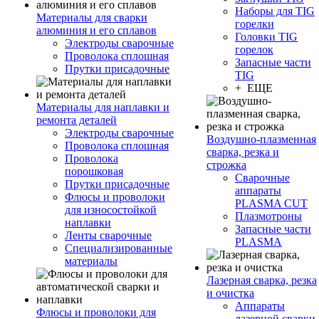
Наборы для TIG
Материалы для сварки
горелки
алюминия и его сплавов
Головки TIG
Электроды сварочные
горелок
Проволока сплошная
Запасные части
Прутки присадочные
TIG
+ ЕЩЕ
Материалы для наплавки и
ремонта деталей
Электроды сварочные
Воздушно-плазменная
Проволока сплошная
сварка, резка и
Проволока
строжка
порошковая
Сварочные
Прутки присадочные
аппараты
Флюсы и проволоки
PLASMA CUT
для износостойкой
Плазмотроны
наплавки
Запасные части
Ленты сварочные
PLASMA
Специализированные
материалы
Лазерная сварка, резка
и очистка
Аппараты
Флюсы и проволоки для
лазерной сварки