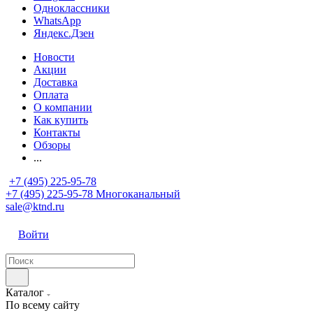
Одноклассники
WhatsApp
Яндекс.Дзен
Новости
Акции
Доставка
Оплата
О компании
Как купить
Контакты
Обзоры
...
+7 (495) 225-95-78
+7 (495) 225-95-78
Многоканальный
sale@ktnd.ru
Войти
Каталог
По всему сайту