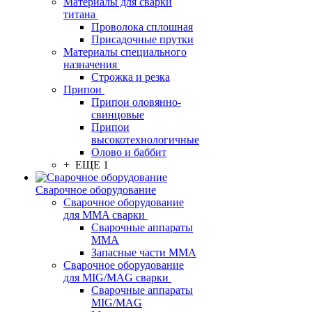
Материалы для сварки
титана
Проволока сплошная
Присадочные прутки
Материалы специального
назначения
Строжка и резка
Припои
Припои оловянно-
свинцовые
Припои
высокотехнологичные
Олово и баббит
+ ЕЩЕ 1
Сварочное оборудование
Сварочное оборудование
для MMA сварки
Сварочные аппараты
MMA
Запасные части MMA
Сварочное оборудование
для MIG/MAG сварки
Сварочные аппараты
MIG/MAG