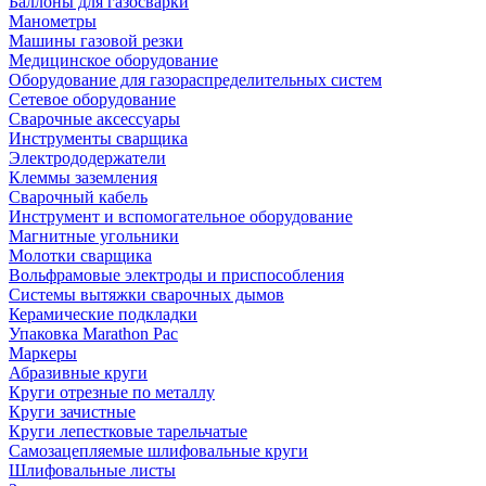
Баллоны для газосварки
Манометры
Машины газовой резки
Медицинское оборудование
Оборудование для газораспределительных систем
Сетевое оборудование
Сварочные аксессуары
Инструменты сварщика
Электрододержатели
Клеммы заземления
Сварочный кабель
Инструмент и вспомогательное оборудование
Магнитные угольники
Молотки сварщика
Вольфрамовые электроды и приспособления
Системы вытяжки сварочных дымов
Керамические подкладки
Упаковка Marathon Pac
Маркеры
Абразивные круги
Круги отрезные по металлу
Круги зачистные
Круги лепестковые тарельчатые
Самозацепляемые шлифовальные круги
Шлифовальные листы