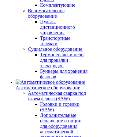
Комплектующие
Вспомогательное
оборудование
Пульты
дистанционного
управления
Транспортные
тележки
Сушильное оборудование
Термопеналы и печи
для прокалки
электродов
Бункеры для хранения
флюсов
Автоматическое оборудование
Автоматическая сварка под
слоем флюса (SAW)
Головки и горелки
(SAW)
Дополнительные
оснащение и опции
для оборудования
автоматической