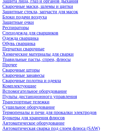
Защита лица, глаз и органов дыхания
Сварочные маски, шлемы и щитки
Защитные стекла, запчасти для масок
Блоки подачи воздуха
Защитные очки
Респираторы
Спецодежда для сварщиков
Одежда сварщика
Обувь сварщика
Перчатки сварочные
Химические материалы для сварки
Травильные пасты, спреи, флюсы
Прочее
Сварочные шторы
Сварочные занавесы
Сварочные полотна и одеяла
Комплектующие
Вспомогательное оборудование
Пульты дистанционного управления
Транспортные тележки
Сушильное оборудование
Термопеналы и печи для прокалки электродов
Бункеры для хранения флюсов
Автоматическое оборудование
Автоматическая сварка под слоем флюса (SAW)