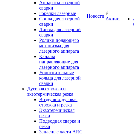
Аппараты лазерной
сварки
Горелки лазерные
Новости
Сопла для лазерной
Акции
сварки
Линзы для лазерной
сварки
Ролики подающего
механизма для
лазерного аппарата
Каналы
направляющие для
лазерного аппарата
Уплотнительные
кольца для лазерной
сварки
Дуговая строжка и
экзотермическая резка
Воздушно-дуговая
строжка и резка
Экзотермическая
резка
Подводная сварка и
резка
Запасные части ARC