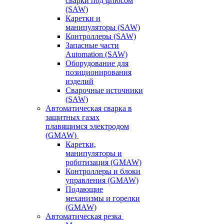
сварки под флюсом
(SAW)
Каретки и
манипуляторы (SAW)
Контроллеры (SAW)
Запасные части
Automation (SAW)
Оборудование для
позиционирования
изделий
Сварочные источники
(SAW)
Автоматическая сварка в
защитных газах
плавящимся электродом
(GMAW)
Каретки,
манипуляторы и
роботизация (GMAW)
Контроллеры и блоки
управления (GMAW)
Подающие
механизмы и горелки
(GMAW)
Автоматическая резка