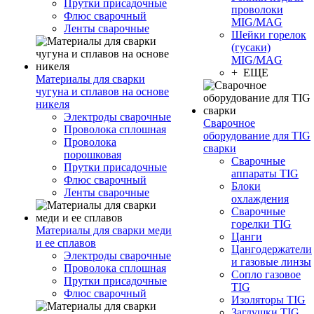
Прутки присадочные
проволоки
Флюс сварочный
MIG/MAG
Ленты сварочные
Шейки горелок
(гусаки)
MIG/MAG
+ ЕЩЕ
Материалы для сварки
чугуна и сплавов на основе
никеля
Электроды сварочные
Сварочное
Проволока сплошная
оборудование для TIG
Проволока
сварки
порошковая
Сварочные
Прутки присадочные
аппараты TIG
Флюс сварочный
Блоки
Ленты сварочные
охлаждения
Сварочные
горелки TIG
Материалы для сварки меди
Цанги
и ее сплавов
Цангодержатели
Электроды сварочные
и газовые линзы
Проволока сплошная
Сопло газовое
Прутки присадочные
TIG
Флюс сварочный
Изоляторы TIG
Заглушки TIG