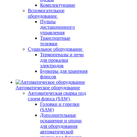
Комплектующие
Вспомогательное
оборудование
Пульты
дистанционного
управления
Транспортные
тележки
Сушильное оборудование
Термопеналы и печи
для прокалки
электродов
Бункеры для хранения
флюсов
Автоматическое оборудование
Автоматическая сварка под
слоем флюса (SAW)
Головки и горелки
(SAW)
Дополнительные
оснащение и опции
для оборудования
автоматической