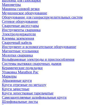
Баллоны для газосварки
Манометры
Машины газовой резки
Медицинское оборудование
Оборудование для газораспределительных систем
Сетевое оборудование
Сварочные аксессуары
Инструменты сварщика
Электрододержатели
Клеммы заземления
Сварочный кабель
Инструмент и вспомогательное оборудование
Магнитные угольники
Молотки сварщика
Вольфрамовые электроды и приспособления
Системы вытяжки сварочных дымов
Керамические подкладки
Упаковка Marathon Pac
Маркеры
Абразивные круги
Круги отрезные по металлу
Круги зачистные
Круги лепестковые тарельчатые
Самозацепляемые шлифовальные круги
Шлифовальные листы