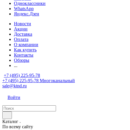
Одноклассники
WhatsApp
Яндекс.Дзен
Новости
Акции
Доставка
Оплата
О компании
Как купить
Контакты
Обзоры
...
+7 (495) 225-95-78
+7 (495) 225-95-78
Многоканальный
sale@ktnd.ru
Войти
Каталог
По всему сайту