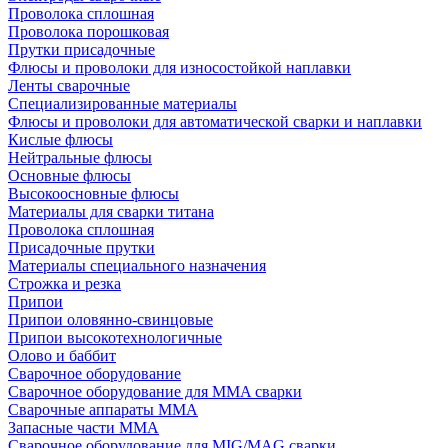
Проволока сплошная
Проволока порошковая
Прутки присадочные
Флюсы и проволоки для износостойкой наплавки
Ленты сварочные
Специализированные материалы
Флюсы и проволоки для автоматической сварки и наплавки
Кислые флюсы
Нейтральные флюсы
Основные флюсы
Высокоосновные флюсы
Материалы для сварки титана
Проволока сплошная
Присадочные прутки
Материалы специального назначения
Строжка и резка
Припои
Припои оловянно-свинцовые
Припои высокотехнологичные
Олово и баббит
Сварочное оборудование
Сварочное оборудование для MMA сварки
Сварочные аппараты MMA
Запасные части MMA
Сварочное оборудование для MIG/MAG сварки