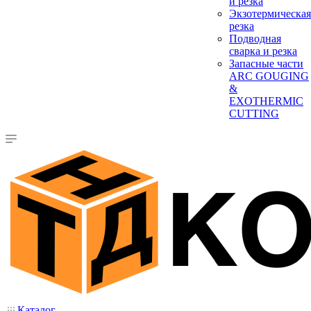
и резка
Экзотермическая
резка
Подводная
сварка и резка
Запасные части
ARC GOUGING
&
EXOTHERMIC
CUTTING
Каталог