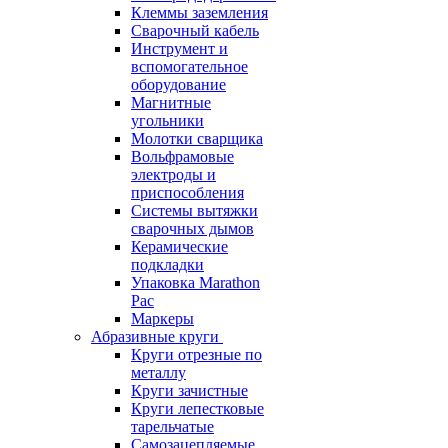
Клеммы заземления
Сварочный кабель
Инструмент и
вспомогательное
оборудование
Магнитные
угольники
Молотки сварщика
Вольфрамовые
электроды и
приспособления
Системы вытяжки
сварочных дымов
Керамические
подкладки
Упаковка Marathon
Pac
Маркеры
Абразивные круги
Круги отрезные по
металлу
Круги зачистные
Круги лепестковые
тарельчатые
Самозацепляемые