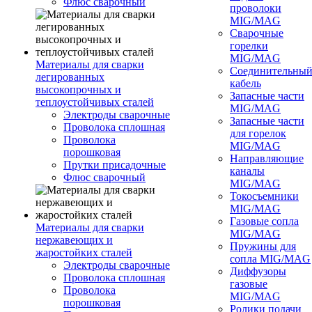
Флюс сварочный
проволоки
MIG/MAG
Сварочные
горелки
MIG/MAG
Материалы для сварки
Соединительны
легированных
кабель
высокопрочных и
Запасные части
теплоустойчивых сталей
MIG/MAG
Электроды сварочные
Запасные части
Проволока сплошная
для горелок
Проволока
MIG/MAG
порошковая
Направляющие
Прутки присадочные
каналы
Флюс сварочный
MIG/MAG
Токосъемники
MIG/MAG
Газовые сопла
Материалы для сварки
MIG/MAG
нержавеющих и
Пружины для
жаростойких сталей
сопла MIG/MAG
Электроды сварочные
Диффузоры
Проволока сплошная
газовые
Проволока
MIG/MAG
порошковая
Ролики подачи