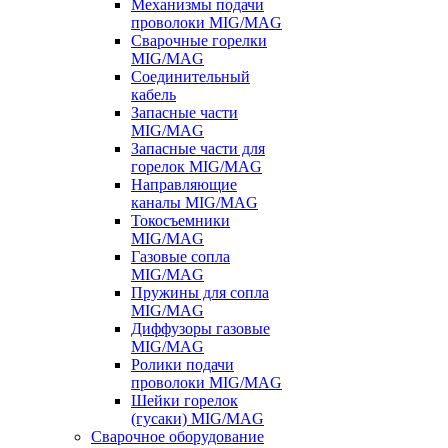
Механизмы подачи
проволоки MIG/MAG
Сварочные горелки
MIG/MAG
Соединительный
кабель
Запасные части
MIG/MAG
Запасные части для
горелок MIG/MAG
Направляющие
каналы MIG/MAG
Токосъемники
MIG/MAG
Газовые сопла
MIG/MAG
Пружины для сопла
MIG/MAG
Диффузоры газовые
MIG/MAG
Ролики подачи
проволоки MIG/MAG
Шейки горелок
(гусаки) MIG/MAG
Сварочное оборудование