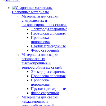
Сварочные материалы
Материалы для сварки
углеродистых и
низколегированных сталей
Электроды сварочные
Проволока сплошная
Проволока
порошковая
Прутки присадочные
Флюс сварочный
Материалы для сварки
легированных
высокопрочных и
теплоустойчивых сталей
Электроды сварочные
Проволока сплошная
Проволока
порошковая
Прутки присадочные
Флюс сварочный
Материалы для сварки
нержавеющих и
жаростойких сталей