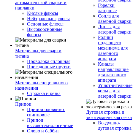
автоматической сварки и
Горелки
наплавки
лазерные
Кислые флюсы
Сопла для
Нейтральные флюсы
лазерной сварки
Основные флюсы
Линзы для
Высокоосновные
лазерной сварки
флюсы
Ролики
подающего
механизма для
Материалы для сварки
лазерного
титана
аппарата
Проволока сплошная
Каналы
Присадочные прутки
направляющие
для лазерного
аппарата
Материалы специального
Уплотнительные
назначения
кольца для
Строжка и резка
лазерной сварки
Припои
Припои оловянно-
Дуговая строжка и
свинцовые
экзотермическая резка
Припои
Воздушно-
высокотехнологичные
дуговая строжка
Олово и баббит