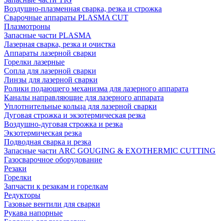
Воздушно-плазменная сварка, резка и строжка
Сварочные аппараты PLASMA CUT
Плазмотроны
Запасные части PLASMA
Лазерная сварка, резка и очистка
Аппараты лазерной сварки
Горелки лазерные
Сопла для лазерной сварки
Линзы для лазерной сварки
Ролики подающего механизма для лазерного аппарата
Каналы направляющие для лазерного аппарата
Уплотнительные кольца для лазерной сварки
Дуговая строжка и экзотермическая резка
Воздушно-дуговая строжка и резка
Экзотермическая резка
Подводная сварка и резка
Запасные части ARC GOUGING & EXOTHERMIC CUTTING
Газосварочное оборудование
Резаки
Горелки
Запчасти к резакам и горелкам
Редукторы
Газовые вентили для сварки
Рукава напорные