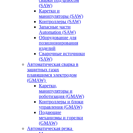
сварки под флюсом
(SAW)
Каретки и
манипуляторы (SAW)
Контроллеры (SAW)
Запасные части
Automation (SAW)
Оборудование для
позиционирования
изделий
Сварочные источники
(SAW)
Автоматическая сварка в
защитных газах
плавящимся электродом
(GMAW)
Каретки,
манипуляторы и
роботизация (GMAW)
Контроллеры и блоки
управления (GMAW)
Подающие
механизмы и горелки
(GMAW)
Автоматическая резка