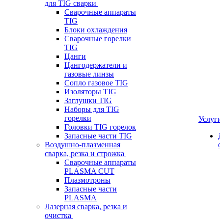
для TIG сварки
Сварочные аппараты
TIG
Блоки охлаждения
Сварочные горелки
TIG
Цанги
Цангодержатели и
газовые линзы
Сопло газовое TIG
Изоляторы TIG
Заглушки TIG
Наборы для TIG
горелки
Услуг
Головки TIG горелок
Запасные части TIG
Воздушно-плазменная
сварка, резка и строжка
Сварочные аппараты
PLASMA CUT
Плазмотроны
Запасные части
PLASMA
Лазерная сварка, резка и
очистка