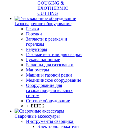
GOUGING &
EXOTHERMIC
CUTTING
Газосварочное оборудование
Резаки
Горелки
Запчасти к резакам и
горелкам
Редукторы
Газовые вентили для сварки
Рукава напорные
Баллоны для газосварки
Манометры
Машины газовой резки
Медицинское оборудование
Оборудование для
газораспределительных
систем
Сетевое оборудование
+ ЕЩЕ 2
Сварочные аксессуары
Инструменты сварщика
Электрододержатели