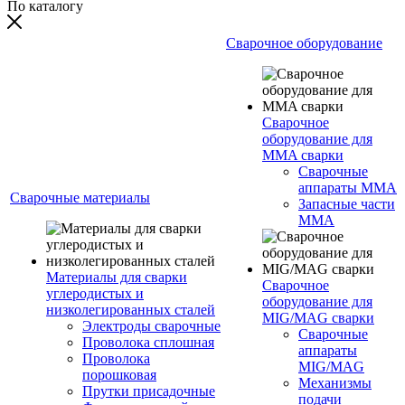
По каталогу
Сварочное оборудование
Сварочное
оборудование для
MMA сварки
Сварочные
аппараты MMA
Сварочные материалы
Запасные части
MMA
Материалы для сварки
Сварочное
углеродистых и
оборудование для
низколегированных сталей
MIG/MAG сварки
Электроды сварочные
Сварочные
Проволока сплошная
аппараты
Проволока
MIG/MAG
порошковая
Механизмы
Прутки присадочные
подачи