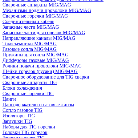
Сварочные аппараты MIG/MAG
Механизмы подачи проволоки MIG/MAG
Сварочные горелки MIG/MAG
Соединительный кабель
Запасные части MIG/MAG
Запасные части для горелок MIG/MAG
Направляющие каналы MIG/MAG
Токосъемники MIG/MAG
Газовые сопла MIG/MAG
Пружины для сопла MIG/MAG
Диффузоры газовые MIG/MAG
Ролики подачи проволоки MIG/MAG
Шейки горелок (гусаки) MIG/MAG
Сварочное оборудование для TIG сварки
Сварочные аппараты TIG
Блоки охлаждения
Сварочные горелки TIG
Цанги
Цангодержатели и газовые линзы
Сопло газовое TIG
Изоляторы TIG
Заглушки TIG
Наборы для TIG горелки
Головки TIG горелок
Запасные части TIG