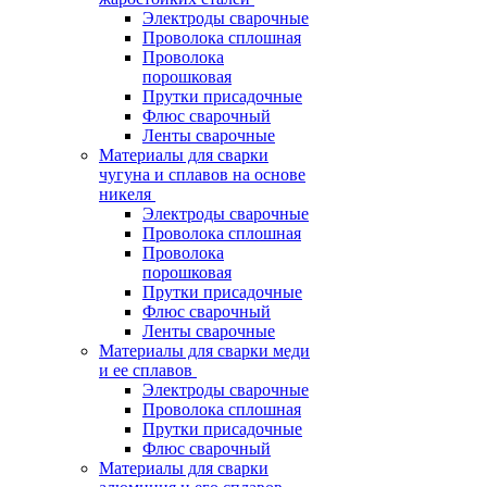
Электроды сварочные
Проволока сплошная
Проволока
порошковая
Прутки присадочные
Флюс сварочный
Ленты сварочные
Материалы для сварки
чугуна и сплавов на основе
никеля
Электроды сварочные
Проволока сплошная
Проволока
порошковая
Прутки присадочные
Флюс сварочный
Ленты сварочные
Материалы для сварки меди
и ее сплавов
Электроды сварочные
Проволока сплошная
Прутки присадочные
Флюс сварочный
Материалы для сварки