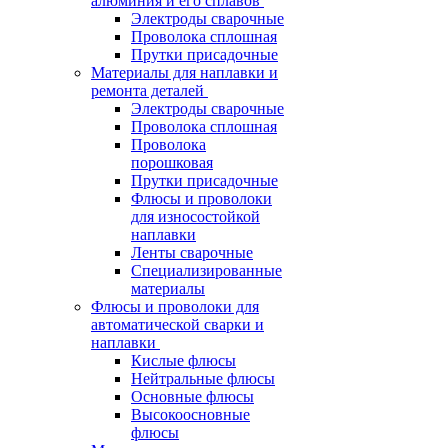
алюминия и его сплавов
Электроды сварочные
Проволока сплошная
Прутки присадочные
Материалы для наплавки и
ремонта деталей
Электроды сварочные
Проволока сплошная
Проволока
порошковая
Прутки присадочные
Флюсы и проволоки
для износостойкой
наплавки
Ленты сварочные
Специализированные
материалы
Флюсы и проволоки для
автоматической сварки и
наплавки
Кислые флюсы
Нейтральные флюсы
Основные флюсы
Высокоосновные
флюсы