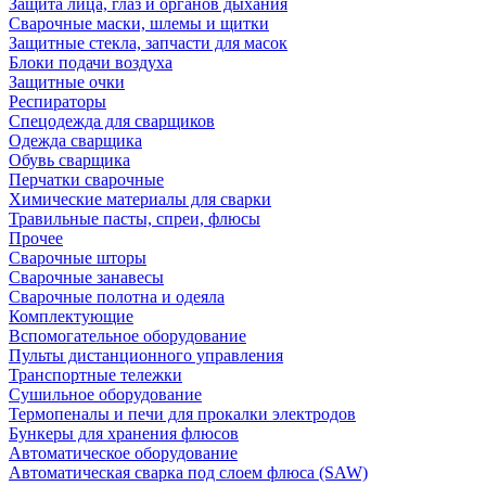
Защита лица, глаз и органов дыхания
Сварочные маски, шлемы и щитки
Защитные стекла, запчасти для масок
Блоки подачи воздуха
Защитные очки
Респираторы
Спецодежда для сварщиков
Одежда сварщика
Обувь сварщика
Перчатки сварочные
Химические материалы для сварки
Травильные пасты, спреи, флюсы
Прочее
Сварочные шторы
Сварочные занавесы
Сварочные полотна и одеяла
Комплектующие
Вспомогательное оборудование
Пульты дистанционного управления
Транспортные тележки
Сушильное оборудование
Термопеналы и печи для прокалки электродов
Бункеры для хранения флюсов
Автоматическое оборудование
Автоматическая сварка под слоем флюса (SAW)