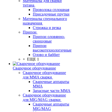
Материалы для сварки
титана
Проволока сплошная
Присадочные прутки
Материалы специального
назначения
Строжка и резка
Припои
Припои оловянно-
свинцовые
Припои
высокотехнологичные
Олово и баббит
+ ЕЩЕ 1
Сварочное оборудование
Сварочное оборудование
для MMA сварки
Сварочные аппараты
MMA
Запасные части MMA
Сварочное оборудование
для MIG/MAG сварки
Сварочные аппараты
MIG/MAG