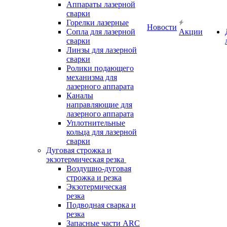
Аппараты лазерной
сварки
Горелки лазерные
Новости
Сопла для лазерной
Акции
сварки
Линзы для лазерной
сварки
Ролики подающего
механизма для
лазерного аппарата
Каналы
направляющие для
лазерного аппарата
Уплотнительные
кольца для лазерной
сварки
Дуговая строжка и
экзотермическая резка
Воздушно-дуговая
строжка и резка
Экзотермическая
резка
Подводная сварка и
резка
Запасные части ARC