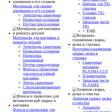
Наборы для TIG
Материалы для сварки
горелки
алюминия и его сплавов
Головки TIG
Электроды сварочные
горелок
Проволока сплошная
Запасные части
Прутки присадочные
TIG
+ ЕЩЕ
Материалы для наплавки и
ремонта деталей
Электроды сварочные
Воздушно-плазменная
Проволока сплошная
сварка, резка и
Проволока
строжка
порошковая
Сварочные
Прутки присадочные
аппараты
Флюсы и проволоки
PLASMA CUT
для износостойкой
Плазмотроны
наплавки
Запасные части
Ленты сварочные
PLASMA
Специализированные
материалы
Лазерная сварка, резка
и очистка
Аппараты
Флюсы и проволоки для
лазерной сварки