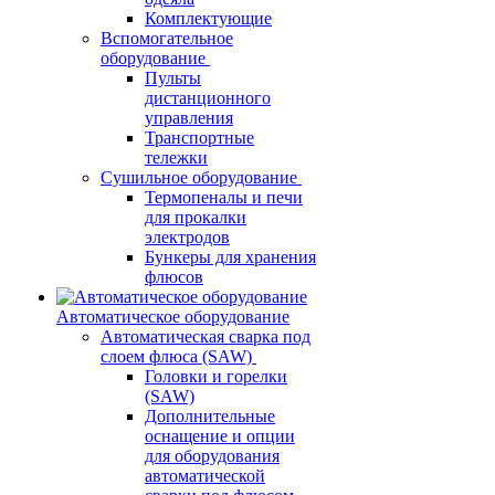
Комплектующие
Вспомогательное
оборудование
Пульты
дистанционного
управления
Транспортные
тележки
Сушильное оборудование
Термопеналы и печи
для прокалки
электродов
Бункеры для хранения
флюсов
Автоматическое оборудование
Автоматическая сварка под
слоем флюса (SAW)
Головки и горелки
(SAW)
Дополнительные
оснащение и опции
для оборудования
автоматической