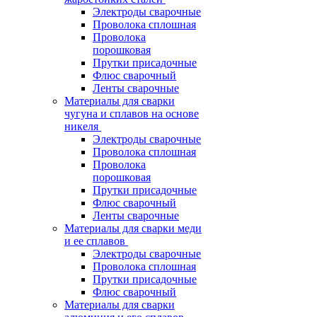
Электроды сварочные
Проволока сплошная
Проволока
порошковая
Прутки присадочные
Флюс сварочный
Ленты сварочные
Материалы для сварки
чугуна и сплавов на основе
никеля
Электроды сварочные
Проволока сплошная
Проволока
порошковая
Прутки присадочные
Флюс сварочный
Ленты сварочные
Материалы для сварки меди
и ее сплавов
Электроды сварочные
Проволока сплошная
Прутки присадочные
Флюс сварочный
Материалы для сварки