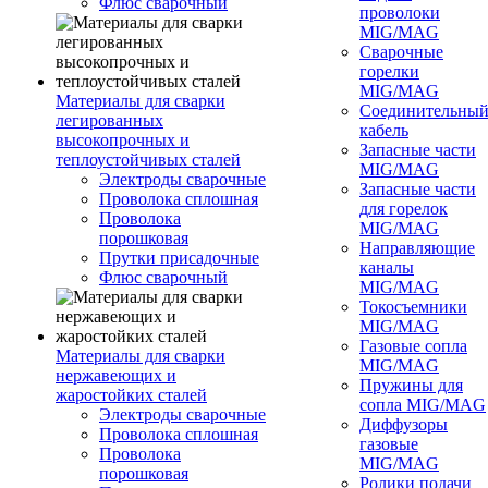
Флюс сварочный
проволоки
MIG/MAG
Сварочные
горелки
MIG/MAG
Материалы для сварки
Соединительны
легированных
кабель
высокопрочных и
Запасные части
теплоустойчивых сталей
MIG/MAG
Электроды сварочные
Запасные части
Проволока сплошная
для горелок
Проволока
MIG/MAG
порошковая
Направляющие
Прутки присадочные
каналы
Флюс сварочный
MIG/MAG
Токосъемники
MIG/MAG
Газовые сопла
Материалы для сварки
MIG/MAG
нержавеющих и
Пружины для
жаростойких сталей
сопла MIG/MAG
Электроды сварочные
Диффузоры
Проволока сплошная
газовые
Проволока
MIG/MAG
порошковая
Ролики подачи