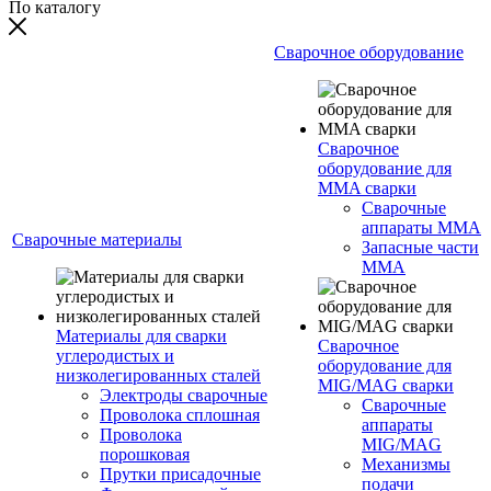
По каталогу
Сварочное оборудование
Сварочное
оборудование для
MMA сварки
Сварочные
аппараты MMA
Сварочные материалы
Запасные части
MMA
Материалы для сварки
Сварочное
углеродистых и
оборудование для
низколегированных сталей
MIG/MAG сварки
Электроды сварочные
Сварочные
Проволока сплошная
аппараты
Проволока
MIG/MAG
порошковая
Механизмы
Прутки присадочные
подачи