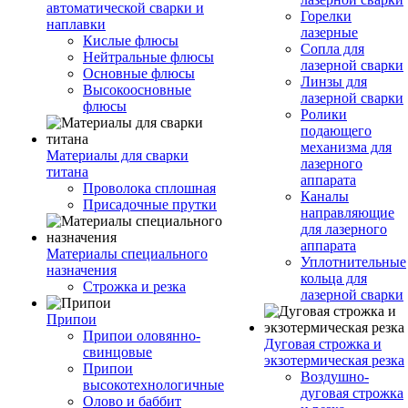
автоматической сварки и
Горелки
наплавки
лазерные
Кислые флюсы
Сопла для
Нейтральные флюсы
лазерной сварки
Основные флюсы
Линзы для
Высокоосновные
лазерной сварки
флюсы
Ролики
подающего
механизма для
Материалы для сварки
лазерного
титана
аппарата
Проволока сплошная
Каналы
Присадочные прутки
направляющие
для лазерного
аппарата
Материалы специального
Уплотнительные
назначения
кольца для
Строжка и резка
лазерной сварки
Припои
Припои оловянно-
Дуговая строжка и
свинцовые
экзотермическая резка
Припои
Воздушно-
высокотехнологичные
дуговая строжка
Олово и баббит