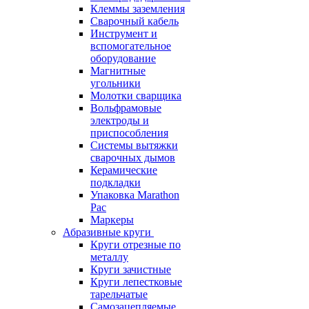
Клеммы заземления
Сварочный кабель
Инструмент и
вспомогательное
оборудование
Магнитные
угольники
Молотки сварщика
Вольфрамовые
электроды и
приспособления
Системы вытяжки
сварочных дымов
Керамические
подкладки
Упаковка Marathon
Pac
Маркеры
Абразивные круги
Круги отрезные по
металлу
Круги зачистные
Круги лепестковые
тарельчатые
Самозацепляемые