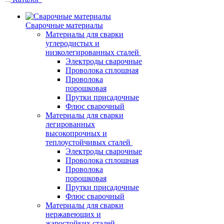
Сварочные материалы
Материалы для сварки
углеродистых и
низколегированных сталей
Электроды сварочные
Проволока сплошная
Проволока
порошковая
Прутки присадочные
Флюс сварочный
Материалы для сварки
легированных
высокопрочных и
теплоустойчивых сталей
Электроды сварочные
Проволока сплошная
Проволока
порошковая
Прутки присадочные
Флюс сварочный
Материалы для сварки
нержавеющих и
жаростойких сталей