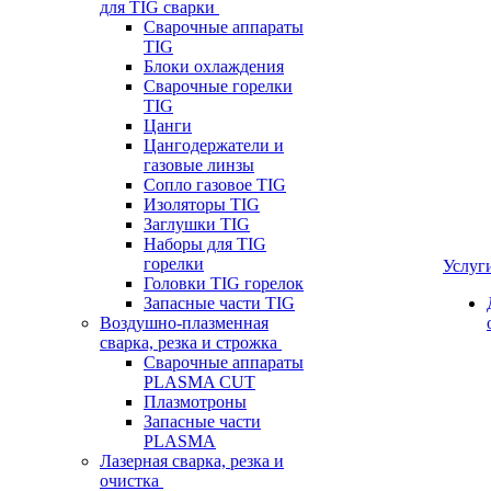
для TIG сварки
Сварочные аппараты
TIG
Блоки охлаждения
Сварочные горелки
TIG
Цанги
Цангодержатели и
газовые линзы
Сопло газовое TIG
Изоляторы TIG
Заглушки TIG
Наборы для TIG
горелки
Услуг
Головки TIG горелок
Запасные части TIG
Воздушно-плазменная
сварка, резка и строжка
Сварочные аппараты
PLASMA CUT
Плазмотроны
Запасные части
PLASMA
Лазерная сварка, резка и
очистка