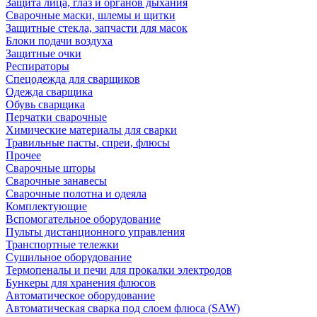
Защита лица, глаз и органов дыхания
Сварочные маски, шлемы и щитки
Защитные стекла, запчасти для масок
Блоки подачи воздуха
Защитные очки
Респираторы
Спецодежда для сварщиков
Одежда сварщика
Обувь сварщика
Перчатки сварочные
Химические материалы для сварки
Травильные пасты, спреи, флюсы
Прочее
Сварочные шторы
Сварочные занавесы
Сварочные полотна и одеяла
Комплектующие
Вспомогательное оборудование
Пульты дистанционного управления
Транспортные тележки
Сушильное оборудование
Термопеналы и печи для прокалки электродов
Бункеры для хранения флюсов
Автоматическое оборудование
Автоматическая сварка под слоем флюса (SAW)