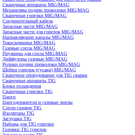
Сварочные аппараты MIG/MAG
Механизмы подачи проволоки MIG/MAG
Сварочные горелки MIG/MAG
Соединительный кабель
Запасные части MIG/MAG
Запасные части для горелок MIG/MAG
Направляющие каналы MIG/MAG
Токосъемники MIG/MAG
Газовые сопла MIG/MAG
Пружины для сопла MIG/MAG
Диффузоры газовые MIG/MAG
Ролики подачи проволоки MIG/MAG
Шейки горелок (гусаки) MIG/MAG
Сварочное оборудование для TIG сварки
Сварочные аппараты TIG
Блоки охлаждения
Сварочные горелки TIG
Цанги
Цангодержатели и газовые линзы
Сопло газовое TIG
Изоляторы TIG
Заглушки TIG
Наборы для TIG горелки
Головки TIG горелок
Запасные части TIG