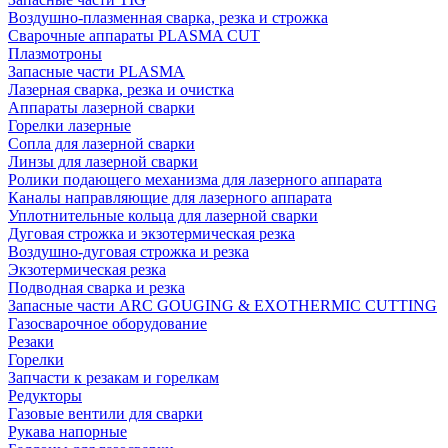
Воздушно-плазменная сварка, резка и строжка
Сварочные аппараты PLASMA CUT
Плазмотроны
Запасные части PLASMA
Лазерная сварка, резка и очистка
Аппараты лазерной сварки
Горелки лазерные
Сопла для лазерной сварки
Линзы для лазерной сварки
Ролики подающего механизма для лазерного аппарата
Каналы направляющие для лазерного аппарата
Уплотнительные кольца для лазерной сварки
Дуговая строжка и экзотермическая резка
Воздушно-дуговая строжка и резка
Экзотермическая резка
Подводная сварка и резка
Запасные части ARC GOUGING & EXOTHERMIC CUTTING
Газосварочное оборудование
Резаки
Горелки
Запчасти к резакам и горелкам
Редукторы
Газовые вентили для сварки
Рукава напорные