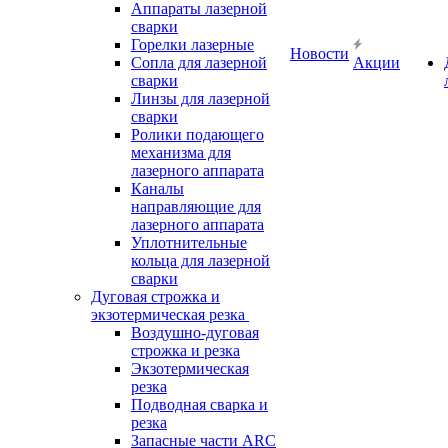
Аппараты лазерной
сварки
Горелки лазерные
Новости
Сопла для лазерной
Акции
сварки
Линзы для лазерной
сварки
Ролики подающего
механизма для
лазерного аппарата
Каналы
направляющие для
лазерного аппарата
Уплотнительные
кольца для лазерной
сварки
Дуговая строжка и
экзотермическая резка
Воздушно-дуговая
строжка и резка
Экзотермическая
резка
Подводная сварка и
резка
Запасные части ARC