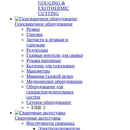
GOUGING &
EXOTHERMIC
CUTTING
Газосварочное оборудование
Резаки
Горелки
Запчасти к резакам и
горелкам
Редукторы
Газовые вентили для сварки
Рукава напорные
Баллоны для газосварки
Манометры
Машины газовой резки
Медицинское оборудование
Оборудование для
газораспределительных
систем
Сетевое оборудование
+ ЕЩЕ 2
Сварочные аксессуары
Инструменты сварщика
Электрододержатели