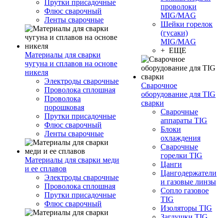
Прутки присадочные
проволоки
Флюс сварочный
MIG/MAG
Ленты сварочные
Шейки горелок
(гусаки)
MIG/MAG
+ ЕЩЕ
Материалы для сварки
чугуна и сплавов на основе
никеля
Электроды сварочные
Сварочное
Проволока сплошная
оборудование для TIG
Проволока
сварки
порошковая
Сварочные
Прутки присадочные
аппараты TIG
Флюс сварочный
Блоки
Ленты сварочные
охлаждения
Сварочные
горелки TIG
Материалы для сварки меди
Цанги
и ее сплавов
Цангодержатели
Электроды сварочные
и газовые линзы
Проволока сплошная
Сопло газовое
Прутки присадочные
TIG
Флюс сварочный
Изоляторы TIG
Заглушки TIG