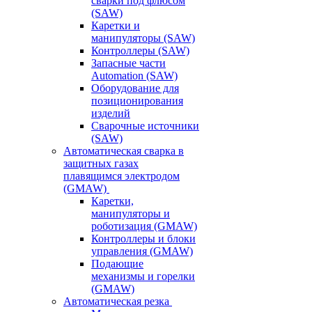
сварки под флюсом
(SAW)
Каретки и
манипуляторы (SAW)
Контроллеры (SAW)
Запасные части
Automation (SAW)
Оборудование для
позиционирования
изделий
Сварочные источники
(SAW)
Автоматическая сварка в
защитных газах
плавящимся электродом
(GMAW)
Каретки,
манипуляторы и
роботизация (GMAW)
Контроллеры и блоки
управления (GMAW)
Подающие
механизмы и горелки
(GMAW)
Автоматическая резка