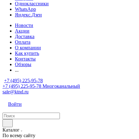
Одноклассники
WhatsApp
Яндекс.Дзен
Новости
Акции
Доставка
Оплата
О компании
Как купить
Контакты
Обзоры
...
+7 (495) 225-95-78
+7 (495) 225-95-78
Многоканальный
sale@ktnd.ru
Войти
Каталог
По всему сайту