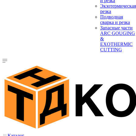
и резка
Экзотермическая
резка
Подводная
сварка и резка
Запасные части
ARC GOUGING
&
EXOTHERMIC
CUTTING
Каталог