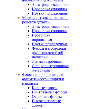
алюминия и его сплавов
Электроды сварочные
Проволока сплошная
Прутки присадочные
Материалы для наплавки и
ремонта деталей
Электроды сварочные
Проволока сплошная
Проволока
порошковая
Прутки присадочные
Флюсы и проволоки
для износостойкой
наплавки
Ленты сварочные
Специализированные
материалы
Флюсы и проволоки для
автоматической сварки и
наплавки
Кислые флюсы
Нейтральные флюсы
Основные флюсы
Высокоосновные
флюсы