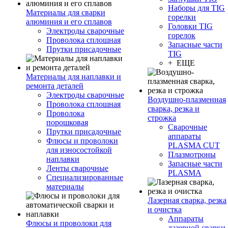
Наборы для TIG
Материалы для сварки
горелки
алюминия и его сплавов
Головки TIG
Электроды сварочные
горелок
Проволока сплошная
Запасные части
Прутки присадочные
TIG
+ ЕЩЕ
Материалы для наплавки и
ремонта деталей
Электроды сварочные
Воздушно-плазменная
Проволока сплошная
сварка, резка и
Проволока
строжка
порошковая
Сварочные
Прутки присадочные
аппараты
Флюсы и проволоки
PLASMA CUT
для износостойкой
Плазмотроны
наплавки
Запасные части
Ленты сварочные
PLASMA
Специализированные
материалы
Лазерная сварка, резка
и очистка
Аппараты
Флюсы и проволоки для
лазерной сварки