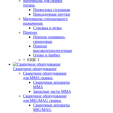
Материалы для сварки
титана
Проволока сплошная
Присадочные прутки
Материалы специального
назначения
Строжка и резка
Припои
Припои оловянно-
свинцовые
Припои
высокотехнологичные
Олово и баббит
+ ЕЩЕ 1
Сварочное оборудование
Сварочное оборудование
для MMA сварки
Сварочные аппараты
MMA
Запасные части MMA
Сварочное оборудование
для MIG/MAG сварки
Сварочные аппараты
MIG/MAG