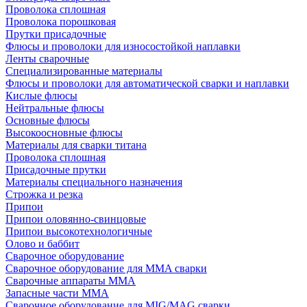
Проволока сплошная
Проволока порошковая
Прутки присадочные
Флюсы и проволоки для износостойкой наплавки
Ленты сварочные
Специализированные материалы
Флюсы и проволоки для автоматической сварки и наплавки
Кислые флюсы
Нейтральные флюсы
Основные флюсы
Высокоосновные флюсы
Материалы для сварки титана
Проволока сплошная
Присадочные прутки
Материалы специального назначения
Строжка и резка
Припои
Припои оловянно-свинцовые
Припои высокотехнологичные
Олово и баббит
Сварочное оборудование
Сварочное оборудование для MMA сварки
Сварочные аппараты MMA
Запасные части MMA
Сварочное оборудование для MIG/MAG сварки