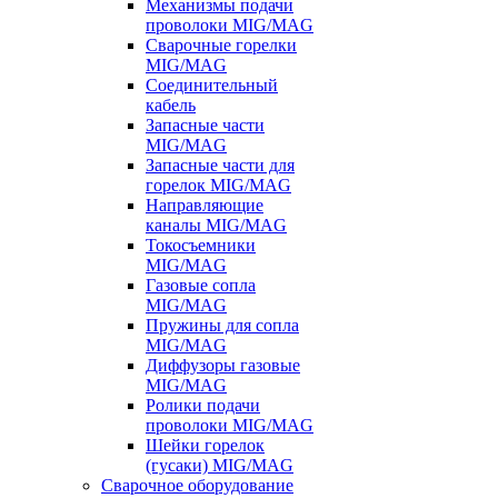
Механизмы подачи
проволоки MIG/MAG
Сварочные горелки
MIG/MAG
Соединительный
кабель
Запасные части
MIG/MAG
Запасные части для
горелок MIG/MAG
Направляющие
каналы MIG/MAG
Токосъемники
MIG/MAG
Газовые сопла
MIG/MAG
Пружины для сопла
MIG/MAG
Диффузоры газовые
MIG/MAG
Ролики подачи
проволоки MIG/MAG
Шейки горелок
(гусаки) MIG/MAG
Сварочное оборудование