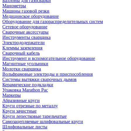
Баллоны для газосварки
Манометры
Машины газовой резки
Медицинское оборудование
Оборудование для газораспределительных систем
Сетевое оборудование
Сварочные аксессуары
Инструменты сварщика
Электрододержатели
Клеммы заземления
Сварочный кабель
Инструмент и вспомогательное оборудование
Магнитные угольники
Молотки сварщика
Вольфрамовые электроды и приспособления
Системы вытяжки сварочных дымов
Керамические подкладки
Упаковка Marathon Pac
Маркеры
Абразивные круги
Круги отрезные по металлу
Круги зачистные
Круги лепестковые тарельчатые
Самозацепляемые шлифовальные круги
Шлифовальные листы