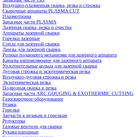
Воздушно-плазменная сварка, резка и строжка
Сварочные аппараты PLASMA CUT
Плазмотроны
Запасные части PLASMA
Лазерная сварка, резка и очистка
Аппараты лазерной сварки
Горелки лазерные
Сопла для лазерной сварки
Линзы для лазерной сварки
Ролики подающего механизма для лазерного аппарата
Каналы направляющие для лазерного аппарата
Уплотнительные кольца для лазерной сварки
Дуговая строжка и экзотермическая резка
Воздушно-дуговая строжка и резка
Экзотермическая резка
Подводная сварка и резка
Запасные части ARC GOUGING & EXOTHERMIC CUTTING
Газосварочное оборудование
Резаки
Горелки
Запчасти к резакам и горелкам
Редукторы
Газовые вентили для сварки
Рукава напорные