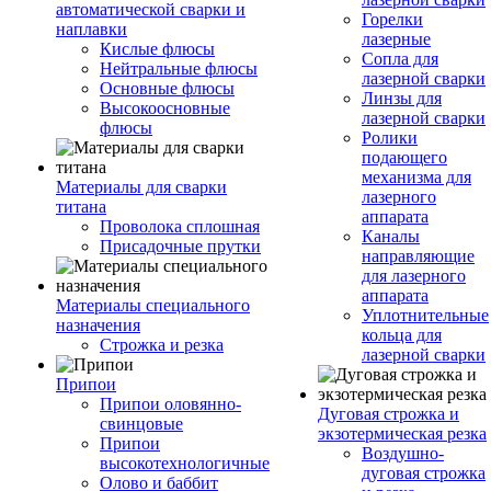
автоматической сварки и
Горелки
наплавки
лазерные
Кислые флюсы
Сопла для
Нейтральные флюсы
лазерной сварки
Основные флюсы
Линзы для
Высокоосновные
лазерной сварки
флюсы
Ролики
подающего
механизма для
Материалы для сварки
лазерного
титана
аппарата
Проволока сплошная
Каналы
Присадочные прутки
направляющие
для лазерного
аппарата
Материалы специального
Уплотнительные
назначения
кольца для
Строжка и резка
лазерной сварки
Припои
Припои оловянно-
Дуговая строжка и
свинцовые
экзотермическая резка
Припои
Воздушно-
высокотехнологичные
дуговая строжка
Олово и баббит