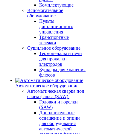
Комплектующие
Вспомогательное
оборудование
Пульты
дистанционного
управления
Транспортные
тележки
Сушильное оборудование
Термопеналы и печи
для прокалки
электродов
Бункеры для хранения
флюсов
Автоматическое оборудование
Автоматическая сварка под
слоем флюса (SAW)
Головки и горелки
(SAW)
Дополнительные
оснащение и опции
для оборудования
автоматической