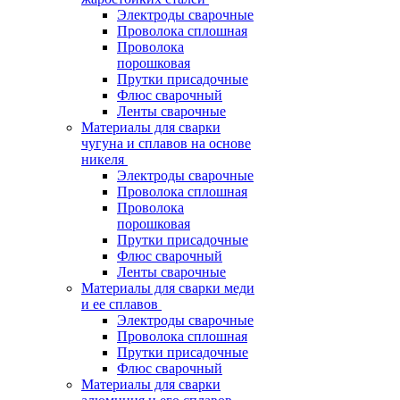
Электроды сварочные
Проволока сплошная
Проволока
порошковая
Прутки присадочные
Флюс сварочный
Ленты сварочные
Материалы для сварки
чугуна и сплавов на основе
никеля
Электроды сварочные
Проволока сплошная
Проволока
порошковая
Прутки присадочные
Флюс сварочный
Ленты сварочные
Материалы для сварки меди
и ее сплавов
Электроды сварочные
Проволока сплошная
Прутки присадочные
Флюс сварочный
Материалы для сварки