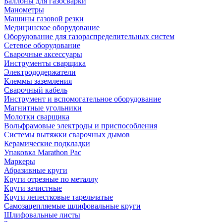
Баллоны для газосварки
Манометры
Машины газовой резки
Медицинское оборудование
Оборудование для газораспределительных систем
Сетевое оборудование
Сварочные аксессуары
Инструменты сварщика
Электрододержатели
Клеммы заземления
Сварочный кабель
Инструмент и вспомогательное оборудование
Магнитные угольники
Молотки сварщика
Вольфрамовые электроды и приспособления
Системы вытяжки сварочных дымов
Керамические подкладки
Упаковка Marathon Pac
Маркеры
Абразивные круги
Круги отрезные по металлу
Круги зачистные
Круги лепестковые тарельчатые
Самозацепляемые шлифовальные круги
Шлифовальные листы