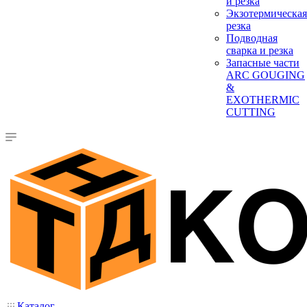
и резка
Экзотермическая
резка
Подводная
сварка и резка
Запасные части
ARC GOUGING
&
EXOTHERMIC
CUTTING
Каталог