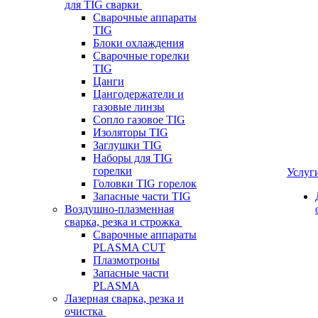
для TIG сварки
Сварочные аппараты
TIG
Блоки охлаждения
Сварочные горелки
TIG
Цанги
Цангодержатели и
газовые линзы
Сопло газовое TIG
Изоляторы TIG
Заглушки TIG
Наборы для TIG
горелки
Услуг
Головки TIG горелок
Запасные части TIG
Воздушно-плазменная
сварка, резка и строжка
Сварочные аппараты
PLASMA CUT
Плазмотроны
Запасные части
PLASMA
Лазерная сварка, резка и
очистка