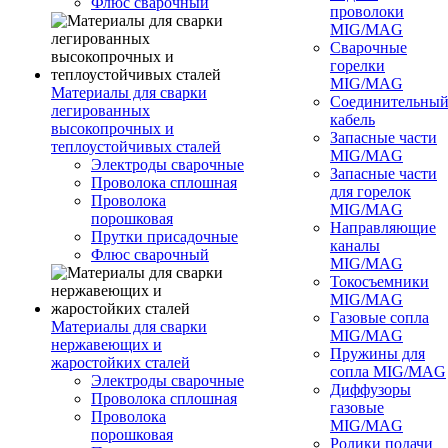
Флюс сварочный
проволоки
MIG/MAG
Сварочные
горелки
MIG/MAG
Материалы для сварки
Соединительны
легированных
кабель
высокопрочных и
Запасные части
теплоустойчивых сталей
MIG/MAG
Электроды сварочные
Запасные части
Проволока сплошная
для горелок
Проволока
MIG/MAG
порошковая
Направляющие
Прутки присадочные
каналы
Флюс сварочный
MIG/MAG
Токосъемники
MIG/MAG
Газовые сопла
Материалы для сварки
MIG/MAG
нержавеющих и
Пружины для
жаростойких сталей
сопла MIG/MAG
Электроды сварочные
Диффузоры
Проволока сплошная
газовые
Проволока
MIG/MAG
порошковая
Ролики подачи