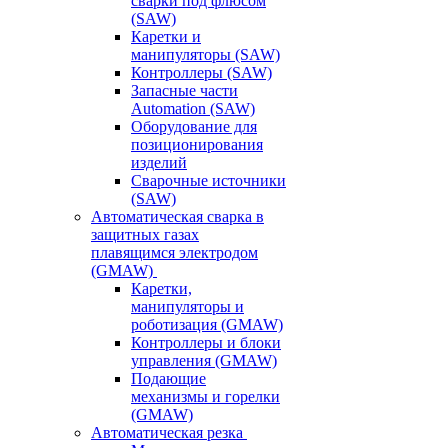
сварки под флюсом
(SAW)
Каретки и
манипуляторы (SAW)
Контроллеры (SAW)
Запасные части
Automation (SAW)
Оборудование для
позиционирования
изделий
Сварочные источники
(SAW)
Автоматическая сварка в
защитных газах
плавящимся электродом
(GMAW)
Каретки,
манипуляторы и
роботизация (GMAW)
Контроллеры и блоки
управления (GMAW)
Подающие
механизмы и горелки
(GMAW)
Автоматическая резка