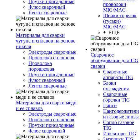
Прутки присадочные
проволоки
Флюс сварочный
MIG/MAG
Ленты сварочные
Шейки горелок
(гусаки)
MIG/MAG
+ ЕЩЕ
Материалы для сварки
чугуна и сплавов на основе
никеля
Электроды сварочные
Сварочное
Проволока сплошная
оборудование для TIG
Проволока
сварки
порошковая
Сварочные
Прутки присадочные
аппараты TIG
Флюс сварочный
Блоки
Ленты сварочные
охлаждения
Сварочные
горелки TIG
Материалы для сварки меди
Цанги
и ее сплавов
Цангодержатели
Электроды сварочные
и газовые линзы
Проволока сплошная
Сопло газовое
Прутки присадочные
TIG
Флюс сварочный
Изоляторы TIG
Заглушки TIG