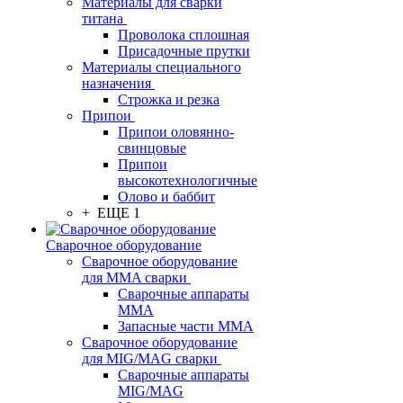
Материалы для сварки
титана
Проволока сплошная
Присадочные прутки
Материалы специального
назначения
Строжка и резка
Припои
Припои оловянно-
свинцовые
Припои
высокотехнологичные
Олово и баббит
+ ЕЩЕ 1
Сварочное оборудование
Сварочное оборудование
для MMA сварки
Сварочные аппараты
MMA
Запасные части MMA
Сварочное оборудование
для MIG/MAG сварки
Сварочные аппараты
MIG/MAG