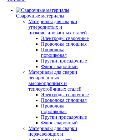
Сварочные материалы
Материалы для сварки
углеродистых и
низколегированных сталей
Электроды сварочные
Проволока сплошная
Проволока
порошковая
Прутки присадочные
Флюс сварочный
Материалы для сварки
легированных
высокопрочных и
теплоустойчивых сталей
Электроды сварочные
Проволока сплошная
Проволока
порошковая
Прутки присадочные
Флюс сварочный
Материалы для сварки
нержавеющих и
жаростойких сталей