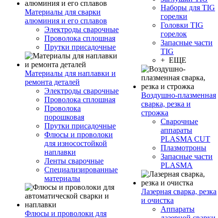
Наборы для TIG
Материалы для сварки
горелки
алюминия и его сплавов
Головки TIG
Электроды сварочные
горелок
Проволока сплошная
Запасные части
Прутки присадочные
TIG
+ ЕЩЕ
Материалы для наплавки и
ремонта деталей
Электроды сварочные
Воздушно-плазменная
Проволока сплошная
сварка, резка и
Проволока
строжка
порошковая
Сварочные
Прутки присадочные
аппараты
Флюсы и проволоки
PLASMA CUT
для износостойкой
Плазмотроны
наплавки
Запасные части
Ленты сварочные
PLASMA
Специализированные
материалы
Лазерная сварка, резка
и очистка
Аппараты
Флюсы и проволоки для
лазерной сварки