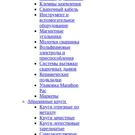
Клеммы заземления
Сварочный кабель
Инструмент и
вспомогательное
оборудование
Магнитные
угольники
Молотки сварщика
Вольфрамовые
электроды и
приспособления
Системы вытяжки
сварочных дымов
Керамические
подкладки
Упаковка Marathon
Pac
Маркеры
Абразивные круги
Круги отрезные по
металлу
Круги зачистные
Круги лепестковые
тарельчатые
Самозацепляемые