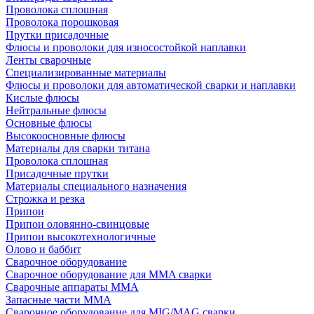
Проволока сплошная
Проволока порошковая
Прутки присадочные
Флюсы и проволоки для износостойкой наплавки
Ленты сварочные
Специализированные материалы
Флюсы и проволоки для автоматической сварки и наплавки
Кислые флюсы
Нейтральные флюсы
Основные флюсы
Высокоосновные флюсы
Материалы для сварки титана
Проволока сплошная
Присадочные прутки
Материалы специального назначения
Строжка и резка
Припои
Припои оловянно-свинцовые
Припои высокотехнологичные
Олово и баббит
Сварочное оборудование
Сварочное оборудование для MMA сварки
Сварочные аппараты MMA
Запасные части MMA
Сварочное оборудование для MIG/MAG сварки