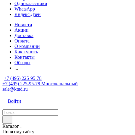
Одноклассники
WhatsApp
Яндекс.Дзен
Новости
Акции
Доставка
Оплата
О компании
Как купить
Контакты
Обзоры
...
+7 (495) 225-95-78
+7 (495) 225-95-78
Многоканальный
sale@ktnd.ru
Войти
Каталог
По всему сайту