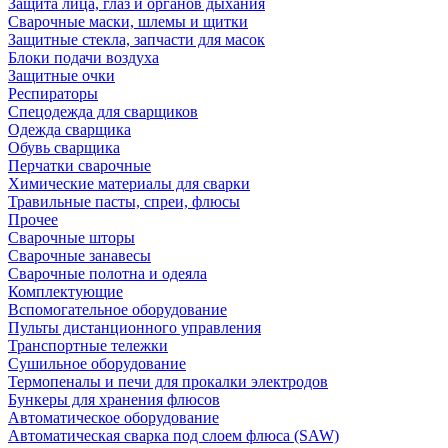
Защита лица, глаз и органов дыхания
Сварочные маски, шлемы и щитки
Защитные стекла, запчасти для масок
Блоки подачи воздуха
Защитные очки
Респираторы
Спецодежда для сварщиков
Одежда сварщика
Обувь сварщика
Перчатки сварочные
Химические материалы для сварки
Травильные пасты, спреи, флюсы
Прочее
Сварочные шторы
Сварочные занавесы
Сварочные полотна и одеяла
Комплектующие
Вспомогательное оборудование
Пульты дистанционного управления
Транспортные тележки
Сушильное оборудование
Термопеналы и печи для прокалки электродов
Бункеры для хранения флюсов
Автоматическое оборудование
Автоматическая сварка под слоем флюса (SAW)