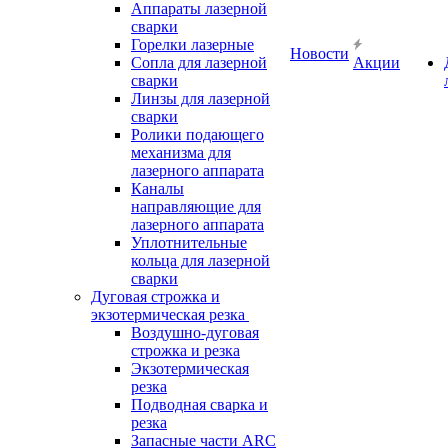
Аппараты лазерной
сварки
Горелки лазерные
Новости
Сопла для лазерной
Акции
сварки
Линзы для лазерной
сварки
Ролики подающего
механизма для
лазерного аппарата
Каналы
направляющие для
лазерного аппарата
Уплотнительные
кольца для лазерной
сварки
Дуговая строжка и
экзотермическая резка
Воздушно-дуговая
строжка и резка
Экзотермическая
резка
Подводная сварка и
резка
Запасные части ARC