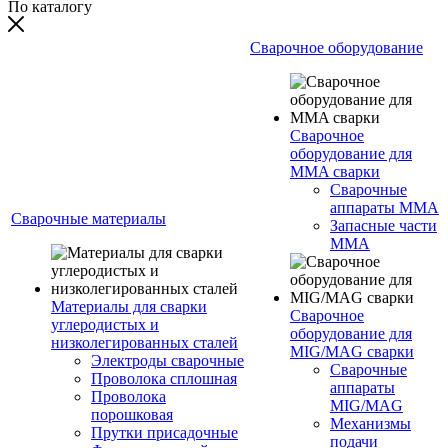
По каталогу
Сварочное оборудование
Сварочное
оборудование для
MMA сварки
Сварочные
аппараты MMA
Сварочные материалы
Запасные части
MMA
Материалы для сварки
Сварочное
углеродистых и
оборудование для
низколегированных сталей
MIG/MAG сварки
Электроды сварочные
Сварочные
Проволока сплошная
аппараты
Проволока
MIG/MAG
порошковая
Механизмы
Прутки присадочные
подачи