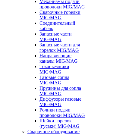
Механизмы подачи
проволоки MIG/MAG
Сварочные горелки
MIG/MAG
Соединительный
кабель
Запасные части
MIG/MAG
Запасные части для
горелок MIG/MAG
Направляющие
каналы MIG/MAG
Токосъемники
MIG/MAG
Газовые сопла
MIG/MAG
Пружины для сопла
MIG/MAG
Диффузоры газовые
MIG/MAG
Ролики подачи
проволоки MIG/MAG
Шейки горелок
(гусаки) MIG/MAG
Сварочное оборудование