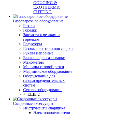
GOUGING &
EXOTHERMIC
CUTTING
Газосварочное оборудование
Резаки
Горелки
Запчасти к резакам и
горелкам
Редукторы
Газовые вентили для сварки
Рукава напорные
Баллоны для газосварки
Манометры
Машины газовой резки
Медицинское оборудование
Оборудование для
газораспределительных
систем
Сетевое оборудование
+ ЕЩЕ 2
Сварочные аксессуары
Инструменты сварщика
Электрододержатели