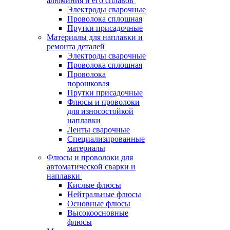
алюминия и его сплавов
Электроды сварочные
Проволока сплошная
Прутки присадочные
Материалы для наплавки и
ремонта деталей
Электроды сварочные
Проволока сплошная
Проволока
порошковая
Прутки присадочные
Флюсы и проволоки
для износостойкой
наплавки
Ленты сварочные
Специализированные
материалы
Флюсы и проволоки для
автоматической сварки и
наплавки
Кислые флюсы
Нейтральные флюсы
Основные флюсы
Высокоосновные
флюсы