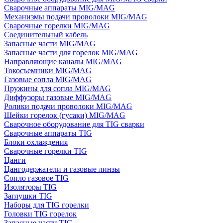
Сварочные аппараты MIG/MAG
Механизмы подачи проволоки MIG/MAG
Сварочные горелки MIG/MAG
Соединительный кабель
Запасные части MIG/MAG
Запасные части для горелок MIG/MAG
Направляющие каналы MIG/MAG
Токосъемники MIG/MAG
Газовые сопла MIG/MAG
Пружины для сопла MIG/MAG
Диффузоры газовые MIG/MAG
Ролики подачи проволоки MIG/MAG
Шейки горелок (гусаки) MIG/MAG
Сварочное оборудование для TIG сварки
Сварочные аппараты TIG
Блоки охлаждения
Сварочные горелки TIG
Цанги
Цангодержатели и газовые линзы
Сопло газовое TIG
Изоляторы TIG
Заглушки TIG
Наборы для TIG горелки
Головки TIG горелок
Запасные части TIG