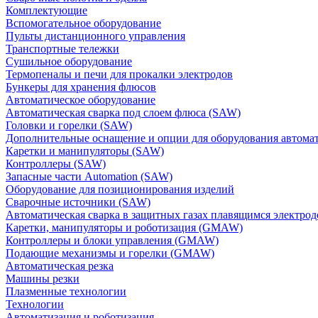
Комплектующие
Вспомогательное оборудование
Пульты дистанционного управления
Транспортные тележки
Сушильное оборудование
Термопеналы и печи для прокалки электродов
Бункеры для хранения флюсов
Автоматическое оборудование
Автоматическая сварка под слоем флюса (SAW)
Головки и горелки (SAW)
Дополнительные оснащение и опции для оборудования автома
Каретки и манипуляторы (SAW)
Контроллеры (SAW)
Запасные части Automation (SAW)
Оборудование для позиционирования изделий
Сварочные источники (SAW)
Автоматическая сварка в защитных газах плавящимся электр
Каретки, манипуляторы и роботизация (GMAW)
Контроллеры и блоки управления (GMAW)
Подающие механизмы и горелки (GMAW)
Автоматическая резка
Машины резки
Плазменные технологии
Технологии
Автоматизация и роботизация