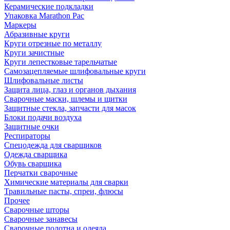
Керамические подкладки
Упаковка Marathon Pac
Маркеры
Абразивные круги
Круги отрезные по металлу
Круги зачистные
Круги лепестковые тарельчатые
Самозацепляемые шлифовальные круги
Шлифовальные листы
Защита лица, глаз и органов дыхания
Сварочные маски, шлемы и щитки
Защитные стекла, запчасти для масок
Блоки подачи воздуха
Защитные очки
Респираторы
Спецодежда для сварщиков
Одежда сварщика
Обувь сварщика
Перчатки сварочные
Химические материалы для сварки
Травильные пасты, спреи, флюсы
Прочее
Сварочные шторы
Сварочные занавесы
Сварочные полотна и одеяла