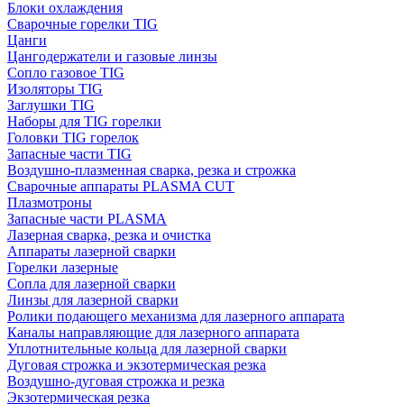
Блоки охлаждения
Сварочные горелки TIG
Цанги
Цангодержатели и газовые линзы
Сопло газовое TIG
Изоляторы TIG
Заглушки TIG
Наборы для TIG горелки
Головки TIG горелок
Запасные части TIG
Воздушно-плазменная сварка, резка и строжка
Сварочные аппараты PLASMA CUT
Плазмотроны
Запасные части PLASMA
Лазерная сварка, резка и очистка
Аппараты лазерной сварки
Горелки лазерные
Сопла для лазерной сварки
Линзы для лазерной сварки
Ролики подающего механизма для лазерного аппарата
Каналы направляющие для лазерного аппарата
Уплотнительные кольца для лазерной сварки
Дуговая строжка и экзотермическая резка
Воздушно-дуговая строжка и резка
Экзотермическая резка