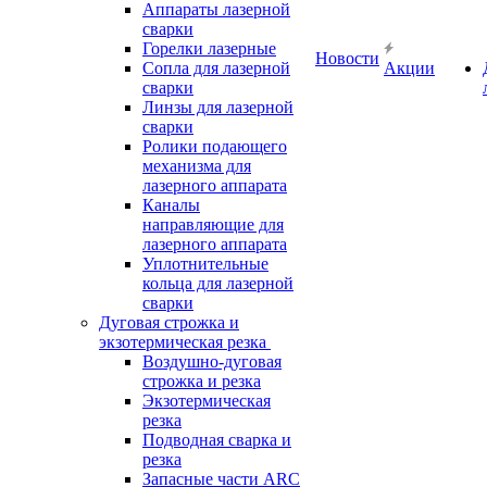
Аппараты лазерной
сварки
Горелки лазерные
Новости
Сопла для лазерной
Акции
сварки
Линзы для лазерной
сварки
Ролики подающего
механизма для
лазерного аппарата
Каналы
направляющие для
лазерного аппарата
Уплотнительные
кольца для лазерной
сварки
Дуговая строжка и
экзотермическая резка
Воздушно-дуговая
строжка и резка
Экзотермическая
резка
Подводная сварка и
резка
Запасные части ARC