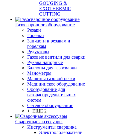
GOUGING &
EXOTHERMIC
CUTTING
Газосварочное оборудование
Резаки
Горелки
Запчасти к резакам и
горелкам
Редукторы
Газовые вентили для сварки
Рукава напорные
Баллоны для газосварки
Манометры
Машины газовой резки
Медицинское оборудование
Оборудование для
газораспределительных
систем
Сетевое оборудование
+ ЕЩЕ 2
Сварочные аксессуары
Инструменты сварщика
Электрододержатели