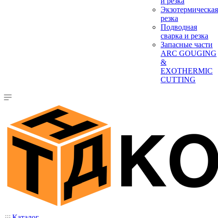
и резка
Экзотермическая
резка
Подводная
сварка и резка
Запасные части
ARC GOUGING
&
EXOTHERMIC
CUTTING
Каталог