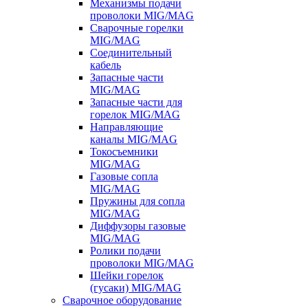
Механизмы подачи
проволоки MIG/MAG
Сварочные горелки
MIG/MAG
Соединительный
кабель
Запасные части
MIG/MAG
Запасные части для
горелок MIG/MAG
Направляющие
каналы MIG/MAG
Токосъемники
MIG/MAG
Газовые сопла
MIG/MAG
Пружины для сопла
MIG/MAG
Диффузоры газовые
MIG/MAG
Ролики подачи
проволоки MIG/MAG
Шейки горелок
(гусаки) MIG/MAG
Сварочное оборудование