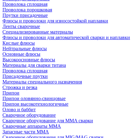
Проволока сплошная
Проволока порошковая
Прутки присадочные
Флюсы и проволоки для износостойкой наплавки
Ленты сварочные
Специализированные материалы
Флюсы и проволоки для автоматической сварки и наплавки
Кислые флюсы
Нейтральные флюсы
Основные флюсы
Высокоосновные флюсы
Материалы для сварки титана
Проволока сплошная
Присадочные прутки
Материалы специального назначения
Строжка и резка
Припои
Припои оловянно-свинцовые
Припои высокотехнологичные
Олово и баббит
Сварочное оборудование
Сварочное оборудование для MMA сварки
Сварочные аппараты MMA
Запасные части MMA
Сварочное оборудование для MIG/MAG сварки