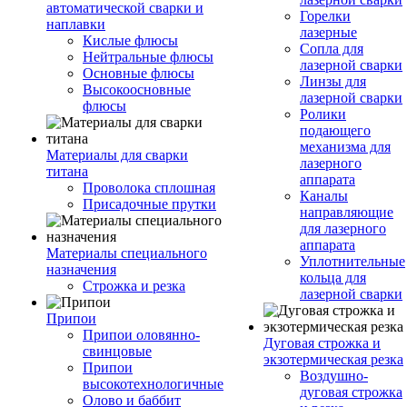
автоматической сварки и
Горелки
наплавки
лазерные
Кислые флюсы
Сопла для
Нейтральные флюсы
лазерной сварки
Основные флюсы
Линзы для
Высокоосновные
лазерной сварки
флюсы
Ролики
подающего
механизма для
Материалы для сварки
лазерного
титана
аппарата
Проволока сплошная
Каналы
Присадочные прутки
направляющие
для лазерного
аппарата
Материалы специального
Уплотнительные
назначения
кольца для
Строжка и резка
лазерной сварки
Припои
Припои оловянно-
Дуговая строжка и
свинцовые
экзотермическая резка
Припои
Воздушно-
высокотехнологичные
дуговая строжка
Олово и баббит