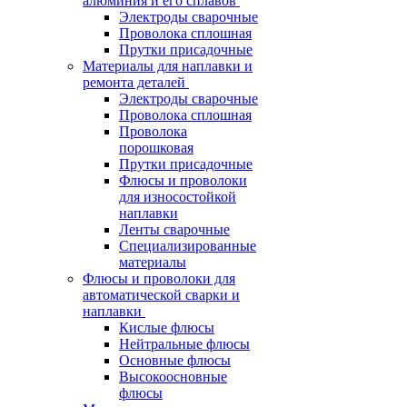
алюминия и его сплавов
Электроды сварочные
Проволока сплошная
Прутки присадочные
Материалы для наплавки и
ремонта деталей
Электроды сварочные
Проволока сплошная
Проволока
порошковая
Прутки присадочные
Флюсы и проволоки
для износостойкой
наплавки
Ленты сварочные
Специализированные
материалы
Флюсы и проволоки для
автоматической сварки и
наплавки
Кислые флюсы
Нейтральные флюсы
Основные флюсы
Высокоосновные
флюсы