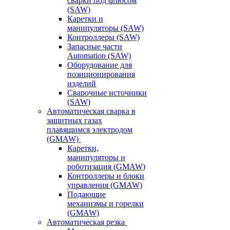
сварки под флюсом
(SAW)
Каретки и
манипуляторы (SAW)
Контроллеры (SAW)
Запасные части
Automation (SAW)
Оборудование для
позиционирования
изделий
Сварочные источники
(SAW)
Автоматическая сварка в
защитных газах
плавящимся электродом
(GMAW)
Каретки,
манипуляторы и
роботизация (GMAW)
Контроллеры и блоки
управления (GMAW)
Подающие
механизмы и горелки
(GMAW)
Автоматическая резка