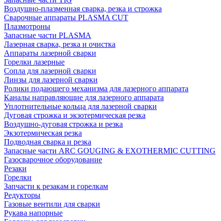
Воздушно-плазменная сварка, резка и строжка
Сварочные аппараты PLASMA CUT
Плазмотроны
Запасные части PLASMA
Лазерная сварка, резка и очистка
Аппараты лазерной сварки
Горелки лазерные
Сопла для лазерной сварки
Линзы для лазерной сварки
Ролики подающего механизма для лазерного аппарата
Каналы направляющие для лазерного аппарата
Уплотнительные кольца для лазерной сварки
Дуговая строжка и экзотермическая резка
Воздушно-дуговая строжка и резка
Экзотермическая резка
Подводная сварка и резка
Запасные части ARC GOUGING & EXOTHERMIC CUTTING
Газосварочное оборудование
Резаки
Горелки
Запчасти к резакам и горелкам
Редукторы
Газовые вентили для сварки
Рукава напорные