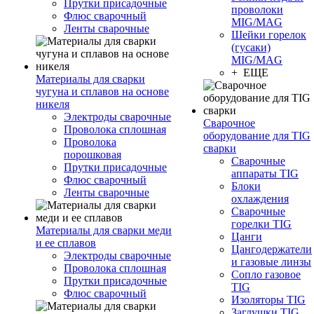
Прутки присадочные
проволоки
Флюс сварочный
MIG/MAG
Ленты сварочные
Шейки горелок
(гусаки)
MIG/MAG
+ ЕЩЕ
Материалы для сварки
чугуна и сплавов на основе
никеля
Электроды сварочные
Сварочное
Проволока сплошная
оборудование для TIG
Проволока
сварки
порошковая
Сварочные
Прутки присадочные
аппараты TIG
Флюс сварочный
Блоки
Ленты сварочные
охлаждения
Сварочные
горелки TIG
Материалы для сварки меди
Цанги
и ее сплавов
Цангодержатели
Электроды сварочные
и газовые линзы
Проволока сплошная
Сопло газовое
Прутки присадочные
TIG
Флюс сварочный
Изоляторы TIG
Заглушки TIG