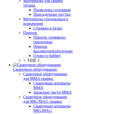
Материалы для сварки
титана
Проволока сплошная
Присадочные прутки
Материалы специального
назначения
Строжка и резка
Припои
Припои оловянно-
свинцовые
Припои
высокотехнологичные
Олово и баббит
+ ЕЩЕ 1
Сварочное оборудование
Сварочное оборудование
для MMA сварки
Сварочные аппараты
MMA
Запасные части MMA
Сварочное оборудование
для MIG/MAG сварки
Сварочные аппараты
MIG/MAG