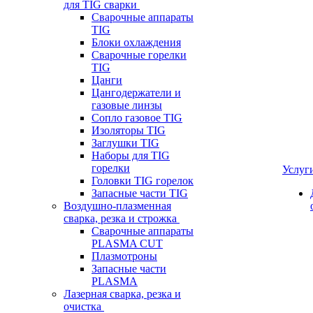
для TIG сварки
Сварочные аппараты
TIG
Блоки охлаждения
Сварочные горелки
TIG
Цанги
Цангодержатели и
газовые линзы
Сопло газовое TIG
Изоляторы TIG
Заглушки TIG
Наборы для TIG
горелки
Услуг
Головки TIG горелок
Запасные части TIG
Воздушно-плазменная
сварка, резка и строжка
Сварочные аппараты
PLASMA CUT
Плазмотроны
Запасные части
PLASMA
Лазерная сварка, резка и
очистка