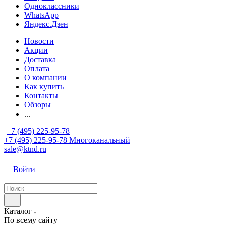
Одноклассники
WhatsApp
Яндекс.Дзен
Новости
Акции
Доставка
Оплата
О компании
Как купить
Контакты
Обзоры
...
+7 (495) 225-95-78
+7 (495) 225-95-78
Многоканальный
sale@ktnd.ru
Войти
Каталог
По всему сайту