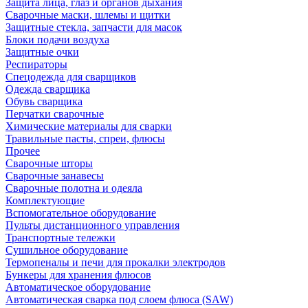
Защита лица, глаз и органов дыхания
Сварочные маски, шлемы и щитки
Защитные стекла, запчасти для масок
Блоки подачи воздуха
Защитные очки
Респираторы
Спецодежда для сварщиков
Одежда сварщика
Обувь сварщика
Перчатки сварочные
Химические материалы для сварки
Травильные пасты, спреи, флюсы
Прочее
Сварочные шторы
Сварочные занавесы
Сварочные полотна и одеяла
Комплектующие
Вспомогательное оборудование
Пульты дистанционного управления
Транспортные тележки
Сушильное оборудование
Термопеналы и печи для прокалки электродов
Бункеры для хранения флюсов
Автоматическое оборудование
Автоматическая сварка под слоем флюса (SAW)