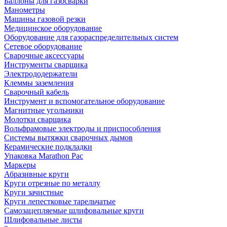
Баллоны для газосварки
Манометры
Машины газовой резки
Медицинское оборудование
Оборудование для газораспределительных систем
Сетевое оборудование
Сварочные аксессуары
Инструменты сварщика
Электрододержатели
Клеммы заземления
Сварочный кабель
Инструмент и вспомогательное оборудование
Магнитные угольники
Молотки сварщика
Вольфрамовые электроды и приспособления
Системы вытяжки сварочных дымов
Керамические подкладки
Упаковка Marathon Pac
Маркеры
Абразивные круги
Круги отрезные по металлу
Круги зачистные
Круги лепестковые тарельчатые
Самозацепляемые шлифовальные круги
Шлифовальные листы