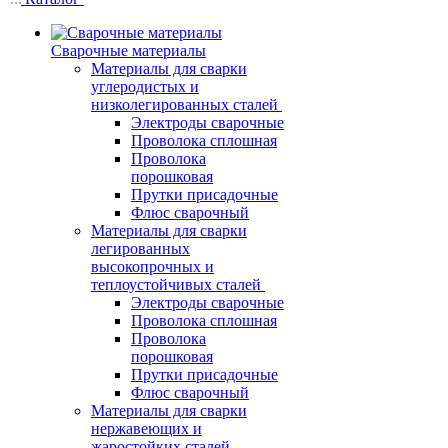
Сварочные материалы
Материалы для сварки
углеродистых и
низколегированных сталей
Электроды сварочные
Проволока сплошная
Проволока
порошковая
Прутки присадочные
Флюс сварочный
Материалы для сварки
легированных
высокопрочных и
теплоустойчивых сталей
Электроды сварочные
Проволока сплошная
Проволока
порошковая
Прутки присадочные
Флюс сварочный
Материалы для сварки
нержавеющих и
жаростойких сталей