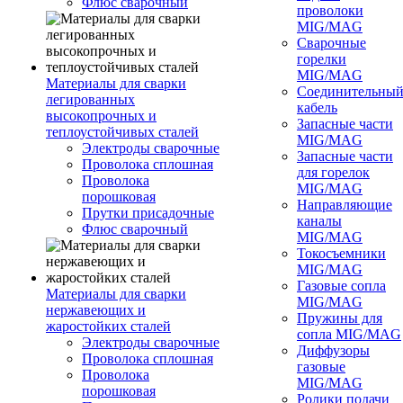
Флюс сварочный
проволоки
MIG/MAG
Сварочные
горелки
MIG/MAG
Материалы для сварки
Соединительны
легированных
кабель
высокопрочных и
Запасные части
теплоустойчивых сталей
MIG/MAG
Электроды сварочные
Запасные части
Проволока сплошная
для горелок
Проволока
MIG/MAG
порошковая
Направляющие
Прутки присадочные
каналы
Флюс сварочный
MIG/MAG
Токосъемники
MIG/MAG
Газовые сопла
Материалы для сварки
MIG/MAG
нержавеющих и
Пружины для
жаростойких сталей
сопла MIG/MAG
Электроды сварочные
Диффузоры
Проволока сплошная
газовые
Проволока
MIG/MAG
порошковая
Ролики подачи