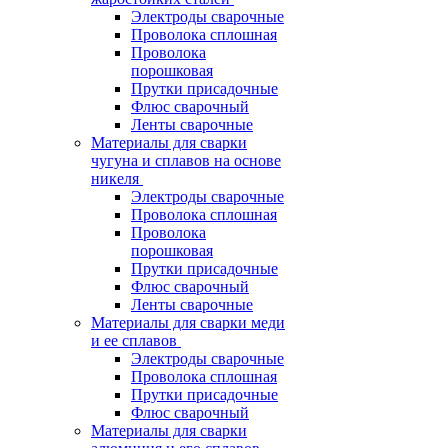
Электроды сварочные
Проволока сплошная
Проволока
порошковая
Прутки присадочные
Флюс сварочный
Ленты сварочные
Материалы для сварки
чугуна и сплавов на основе
никеля
Электроды сварочные
Проволока сплошная
Проволока
порошковая
Прутки присадочные
Флюс сварочный
Ленты сварочные
Материалы для сварки меди
и ее сплавов
Электроды сварочные
Проволока сплошная
Прутки присадочные
Флюс сварочный
Материалы для сварки