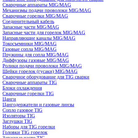
Сварочные аппараты MIG/MAG
Механизмы подачи проволоки MIG/MAG
Сварочные горелки MIG/MAG
Соединительный кабель
Запасные части MIG/MAG
Запасные части для горелок MIG/MAG
Направляющие каналы MIG/MAG
Токосъемники MIG/MAG
Газовые сопла MIG/MAG
Пружины для сопла MIG/MAG
Диффузоры газовые MIG/MAG
Ролики подачи проволоки MIG/MAG
Шейки горелок (гусаки) MIG/MAG
Сварочное оборудование для TIG сварки
Сварочные аппараты TIG
Блоки охлаждения
Сварочные горелки TIG
Цанги
Цангодержатели и газовые линзы
Сопло газовое TIG
Изоляторы TIG
Заглушки TIG
Наборы для TIG горелки
Головки TIG горелок
Запасные части TIG