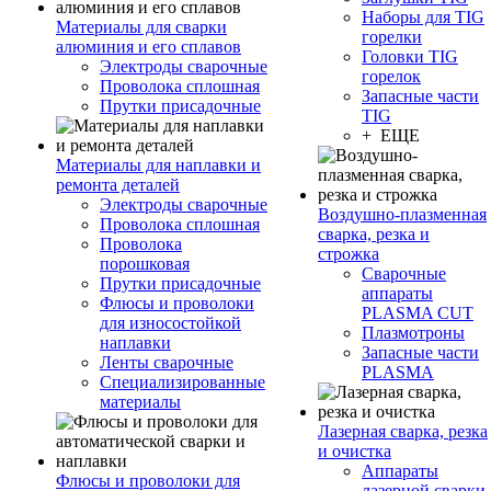
Наборы для TIG
Материалы для сварки
горелки
алюминия и его сплавов
Головки TIG
Электроды сварочные
горелок
Проволока сплошная
Запасные части
Прутки присадочные
TIG
+ ЕЩЕ
Материалы для наплавки и
ремонта деталей
Электроды сварочные
Воздушно-плазменная
Проволока сплошная
сварка, резка и
Проволока
строжка
порошковая
Сварочные
Прутки присадочные
аппараты
Флюсы и проволоки
PLASMA CUT
для износостойкой
Плазмотроны
наплавки
Запасные части
Ленты сварочные
PLASMA
Специализированные
материалы
Лазерная сварка, резка
и очистка
Аппараты
Флюсы и проволоки для
лазерной сварки