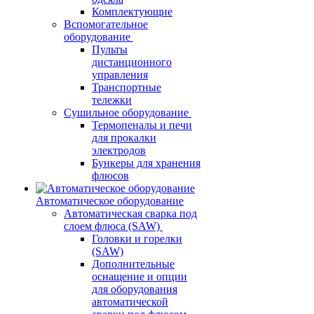
Комплектующие
Вспомогательное
оборудование
Пульты
дистанционного
управления
Транспортные
тележки
Сушильное оборудование
Термопеналы и печи
для прокалки
электродов
Бункеры для хранения
флюсов
Автоматическое оборудование
Автоматическая сварка под
слоем флюса (SAW)
Головки и горелки
(SAW)
Дополнительные
оснащение и опции
для оборудования
автоматической