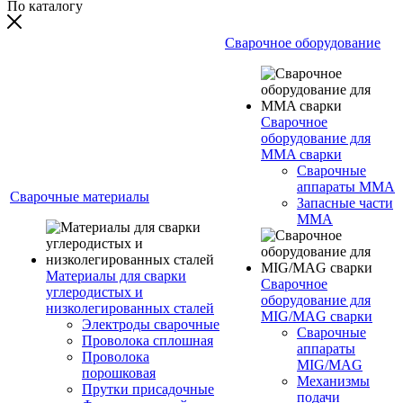
По каталогу
Сварочное оборудование
Сварочное
оборудование для
MMA сварки
Сварочные
аппараты MMA
Сварочные материалы
Запасные части
MMA
Материалы для сварки
Сварочное
углеродистых и
оборудование для
низколегированных сталей
MIG/MAG сварки
Электроды сварочные
Сварочные
Проволока сплошная
аппараты
Проволока
MIG/MAG
порошковая
Механизмы
Прутки присадочные
подачи