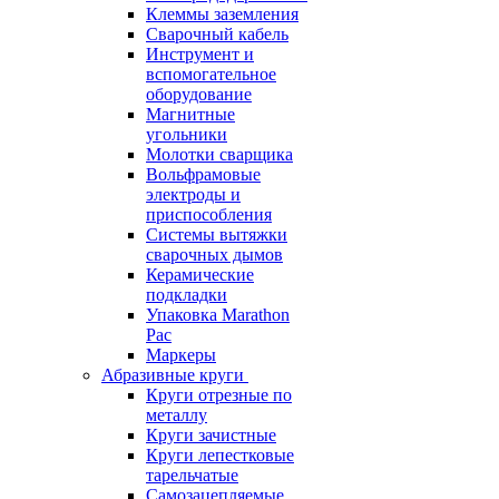
Клеммы заземления
Сварочный кабель
Инструмент и
вспомогательное
оборудование
Магнитные
угольники
Молотки сварщика
Вольфрамовые
электроды и
приспособления
Системы вытяжки
сварочных дымов
Керамические
подкладки
Упаковка Marathon
Pac
Маркеры
Абразивные круги
Круги отрезные по
металлу
Круги зачистные
Круги лепестковые
тарельчатые
Самозацепляемые