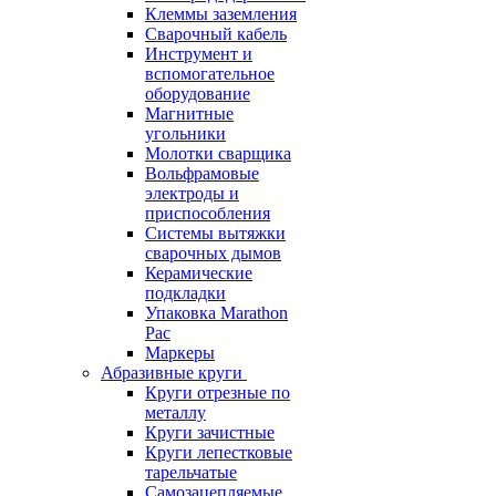
Клеммы заземления
Сварочный кабель
Инструмент и
вспомогательное
оборудование
Магнитные
угольники
Молотки сварщика
Вольфрамовые
электроды и
приспособления
Системы вытяжки
сварочных дымов
Керамические
подкладки
Упаковка Marathon
Pac
Маркеры
Абразивные круги
Круги отрезные по
металлу
Круги зачистные
Круги лепестковые
тарельчатые
Самозацепляемые