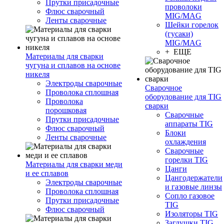
Прутки присадочные
проволоки
Флюс сварочный
MIG/MAG
Ленты сварочные
Шейки горелок
(гусаки)
MIG/MAG
+ ЕЩЕ
Материалы для сварки
чугуна и сплавов на основе
никеля
Электроды сварочные
Сварочное
Проволока сплошная
оборудование для TIG
Проволока
сварки
порошковая
Сварочные
Прутки присадочные
аппараты TIG
Флюс сварочный
Блоки
Ленты сварочные
охлаждения
Сварочные
горелки TIG
Материалы для сварки меди
Цанги
и ее сплавов
Цангодержатели
Электроды сварочные
и газовые линзы
Проволока сплошная
Сопло газовое
Прутки присадочные
TIG
Флюс сварочный
Изоляторы TIG
Заглушки TIG