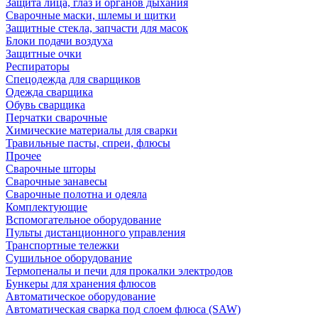
Защита лица, глаз и органов дыхания
Сварочные маски, шлемы и щитки
Защитные стекла, запчасти для масок
Блоки подачи воздуха
Защитные очки
Респираторы
Спецодежда для сварщиков
Одежда сварщика
Обувь сварщика
Перчатки сварочные
Химические материалы для сварки
Травильные пасты, спреи, флюсы
Прочее
Сварочные шторы
Сварочные занавесы
Сварочные полотна и одеяла
Комплектующие
Вспомогательное оборудование
Пульты дистанционного управления
Транспортные тележки
Сушильное оборудование
Термопеналы и печи для прокалки электродов
Бункеры для хранения флюсов
Автоматическое оборудование
Автоматическая сварка под слоем флюса (SAW)