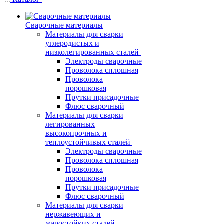
Сварочные материалы
Материалы для сварки
углеродистых и
низколегированных сталей
Электроды сварочные
Проволока сплошная
Проволока
порошковая
Прутки присадочные
Флюс сварочный
Материалы для сварки
легированных
высокопрочных и
теплоустойчивых сталей
Электроды сварочные
Проволока сплошная
Проволока
порошковая
Прутки присадочные
Флюс сварочный
Материалы для сварки
нержавеющих и
жаростойких сталей