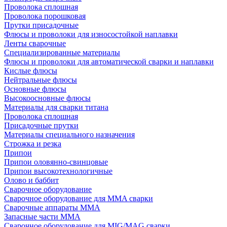
Проволока сплошная
Проволока порошковая
Прутки присадочные
Флюсы и проволоки для износостойкой наплавки
Ленты сварочные
Специализированные материалы
Флюсы и проволоки для автоматической сварки и наплавки
Кислые флюсы
Нейтральные флюсы
Основные флюсы
Высокоосновные флюсы
Материалы для сварки титана
Проволока сплошная
Присадочные прутки
Материалы специального назначения
Строжка и резка
Припои
Припои оловянно-свинцовые
Припои высокотехнологичные
Олово и баббит
Сварочное оборудование
Сварочное оборудование для MMA сварки
Сварочные аппараты MMA
Запасные части MMA
Сварочное оборудование для MIG/MAG сварки