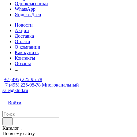
Одноклассники
WhatsApp
Яндекс.Дзен
Новости
Акции
Доставка
Оплата
О компании
Как купить
Контакты
Обзоры
...
+7 (495) 225-95-78
+7 (495) 225-95-78
Многоканальный
sale@ktnd.ru
Войти
Каталог
По всему сайту