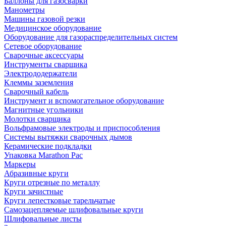
Баллоны для газосварки
Манометры
Машины газовой резки
Медицинское оборудование
Оборудование для газораспределительных систем
Сетевое оборудование
Сварочные аксессуары
Инструменты сварщика
Электрододержатели
Клеммы заземления
Сварочный кабель
Инструмент и вспомогательное оборудование
Магнитные угольники
Молотки сварщика
Вольфрамовые электроды и приспособления
Системы вытяжки сварочных дымов
Керамические подкладки
Упаковка Marathon Pac
Маркеры
Абразивные круги
Круги отрезные по металлу
Круги зачистные
Круги лепестковые тарельчатые
Самозацепляемые шлифовальные круги
Шлифовальные листы