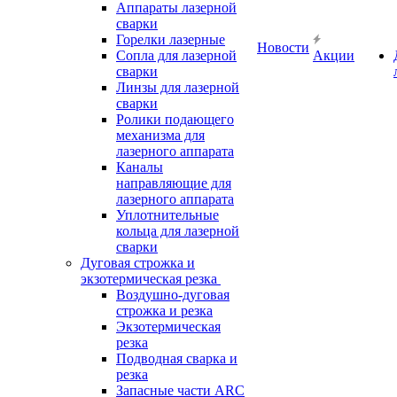
Аппараты лазерной
сварки
Горелки лазерные
Новости
Сопла для лазерной
Акции
сварки
Линзы для лазерной
сварки
Ролики подающего
механизма для
лазерного аппарата
Каналы
направляющие для
лазерного аппарата
Уплотнительные
кольца для лазерной
сварки
Дуговая строжка и
экзотермическая резка
Воздушно-дуговая
строжка и резка
Экзотермическая
резка
Подводная сварка и
резка
Запасные части ARC