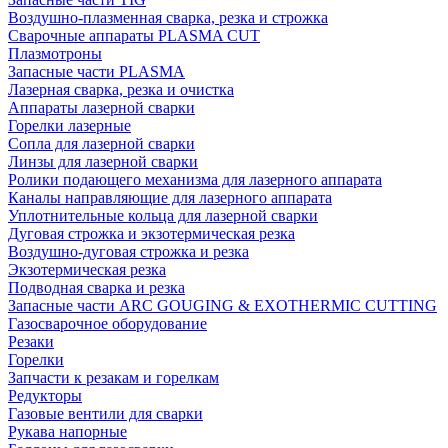
Воздушно-плазменная сварка, резка и строжка
Сварочные аппараты PLASMA CUT
Плазмотроны
Запасные части PLASMA
Лазерная сварка, резка и очистка
Аппараты лазерной сварки
Горелки лазерные
Сопла для лазерной сварки
Линзы для лазерной сварки
Ролики подающего механизма для лазерного аппарата
Каналы направляющие для лазерного аппарата
Уплотнительные кольца для лазерной сварки
Дуговая строжка и экзотермическая резка
Воздушно-дуговая строжка и резка
Экзотермическая резка
Подводная сварка и резка
Запасные части ARC GOUGING & EXOTHERMIC CUTTING
Газосварочное оборудование
Резаки
Горелки
Запчасти к резакам и горелкам
Редукторы
Газовые вентили для сварки
Рукава напорные