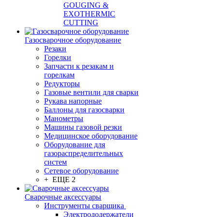
GOUGING &
EXOTHERMIC
CUTTING
Газосварочное оборудование
Резаки
Горелки
Запчасти к резакам и
горелкам
Редукторы
Газовые вентили для сварки
Рукава напорные
Баллоны для газосварки
Манометры
Машины газовой резки
Медицинское оборудование
Оборудование для
газораспределительных
систем
Сетевое оборудование
+ ЕЩЕ 2
Сварочные аксессуары
Инструменты сварщика
Электрододержатели