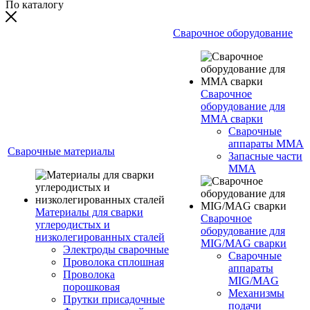
По каталогу
Сварочное оборудование
Сварочное
оборудование для
MMA сварки
Сварочные
аппараты MMA
Сварочные материалы
Запасные части
MMA
Материалы для сварки
Сварочное
углеродистых и
оборудование для
низколегированных сталей
MIG/MAG сварки
Электроды сварочные
Сварочные
Проволока сплошная
аппараты
Проволока
MIG/MAG
порошковая
Механизмы
Прутки присадочные
подачи