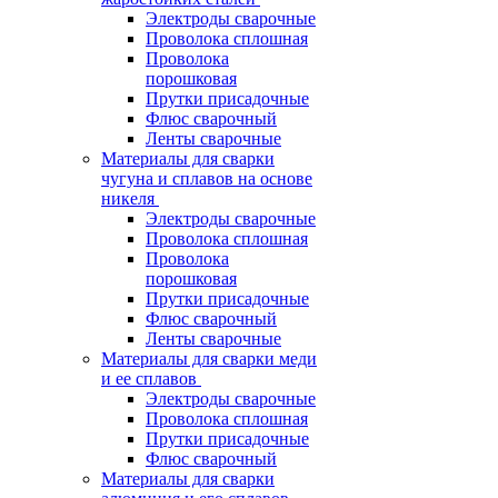
Электроды сварочные
Проволока сплошная
Проволока
порошковая
Прутки присадочные
Флюс сварочный
Ленты сварочные
Материалы для сварки
чугуна и сплавов на основе
никеля
Электроды сварочные
Проволока сплошная
Проволока
порошковая
Прутки присадочные
Флюс сварочный
Ленты сварочные
Материалы для сварки меди
и ее сплавов
Электроды сварочные
Проволока сплошная
Прутки присадочные
Флюс сварочный
Материалы для сварки