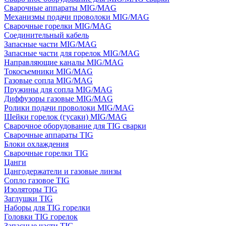
Сварочные аппараты MIG/MAG
Механизмы подачи проволоки MIG/MAG
Сварочные горелки MIG/MAG
Соединительный кабель
Запасные части MIG/MAG
Запасные части для горелок MIG/MAG
Направляющие каналы MIG/MAG
Токосъемники MIG/MAG
Газовые сопла MIG/MAG
Пружины для сопла MIG/MAG
Диффузоры газовые MIG/MAG
Ролики подачи проволоки MIG/MAG
Шейки горелок (гусаки) MIG/MAG
Сварочное оборудование для TIG сварки
Сварочные аппараты TIG
Блоки охлаждения
Сварочные горелки TIG
Цанги
Цангодержатели и газовые линзы
Сопло газовое TIG
Изоляторы TIG
Заглушки TIG
Наборы для TIG горелки
Головки TIG горелок
Запасные части TIG