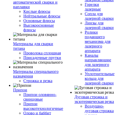
автоматической сварки и
Горелки
наплавки
лазерные
Кислые флюсы
Сопла для
Нейтральные флюсы
лазерной сварки
Основные флюсы
Линзы для
Высокоосновные
лазерной сварки
флюсы
Ролики
подающего
механизма для
Материалы для сварки
лазерного
титана
аппарата
Проволока сплошная
Каналы
Присадочные прутки
направляющие
для лазерного
аппарата
Материалы специального
Уплотнительные
назначения
кольца для
Строжка и резка
лазерной сварки
Припои
Припои оловянно-
Дуговая строжка и
свинцовые
экзотермическая резка
Припои
Воздушно-
высокотехнологичные
дуговая строжка
Олово и баббит