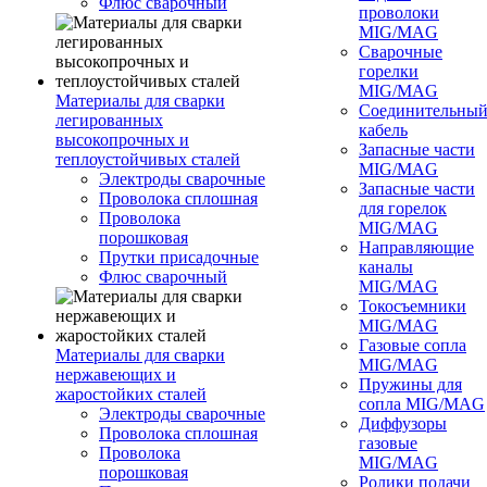
Флюс сварочный
проволоки
MIG/MAG
Сварочные
горелки
MIG/MAG
Материалы для сварки
Соединительны
легированных
кабель
высокопрочных и
Запасные части
теплоустойчивых сталей
MIG/MAG
Электроды сварочные
Запасные части
Проволока сплошная
для горелок
Проволока
MIG/MAG
порошковая
Направляющие
Прутки присадочные
каналы
Флюс сварочный
MIG/MAG
Токосъемники
MIG/MAG
Газовые сопла
Материалы для сварки
MIG/MAG
нержавеющих и
Пружины для
жаростойких сталей
сопла MIG/MAG
Электроды сварочные
Диффузоры
Проволока сплошная
газовые
Проволока
MIG/MAG
порошковая
Ролики подачи