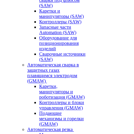
сварки под флюсом
(SAW)
Каретки и
манипуляторы (SAW)
Контроллеры (SAW)
Запасные части
Automation (SAW)
Оборудование для
позиционирования
изделий
Сварочные источники
(SAW)
Автоматическая сварка в
защитных газах
плавящимся электродом
(GMAW)
Каретки,
манипуляторы и
роботизация (GMAW)
Контроллеры и блоки
управления (GMAW)
Подающие
механизмы и горелки
(GMAW)
Автоматическая резка