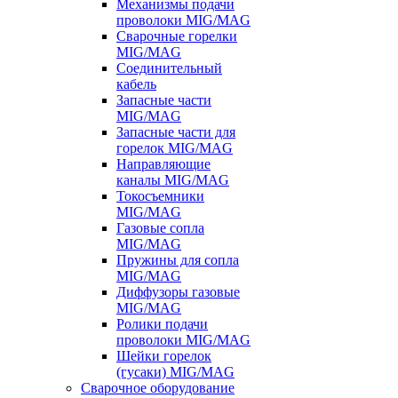
Механизмы подачи
проволоки MIG/MAG
Сварочные горелки
MIG/MAG
Соединительный
кабель
Запасные части
MIG/MAG
Запасные части для
горелок MIG/MAG
Направляющие
каналы MIG/MAG
Токосъемники
MIG/MAG
Газовые сопла
MIG/MAG
Пружины для сопла
MIG/MAG
Диффузоры газовые
MIG/MAG
Ролики подачи
проволоки MIG/MAG
Шейки горелок
(гусаки) MIG/MAG
Сварочное оборудование