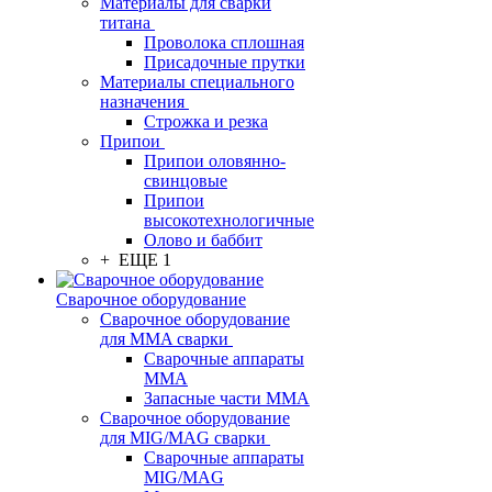
Материалы для сварки
титана
Проволока сплошная
Присадочные прутки
Материалы специального
назначения
Строжка и резка
Припои
Припои оловянно-
свинцовые
Припои
высокотехнологичные
Олово и баббит
+ ЕЩЕ 1
Сварочное оборудование
Сварочное оборудование
для MMA сварки
Сварочные аппараты
MMA
Запасные части MMA
Сварочное оборудование
для MIG/MAG сварки
Сварочные аппараты
MIG/MAG