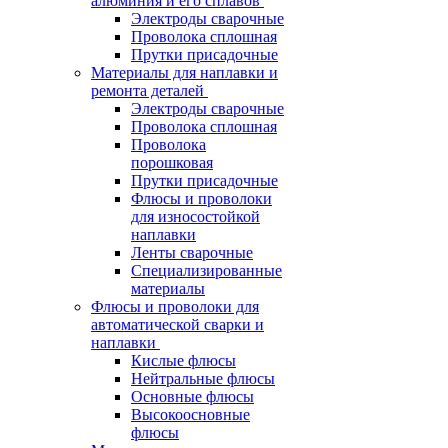
алюминия и его сплавов
Электроды сварочные
Проволока сплошная
Прутки присадочные
Материалы для наплавки и
ремонта деталей
Электроды сварочные
Проволока сплошная
Проволока
порошковая
Прутки присадочные
Флюсы и проволоки
для износостойкой
наплавки
Ленты сварочные
Специализированные
материалы
Флюсы и проволоки для
автоматической сварки и
наплавки
Кислые флюсы
Нейтральные флюсы
Основные флюсы
Высокоосновные
флюсы