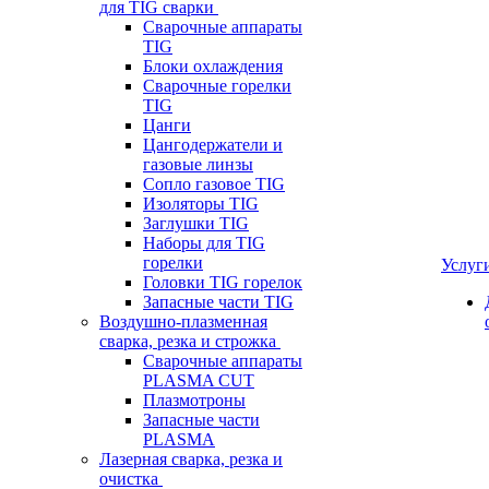
для TIG сварки
Сварочные аппараты
TIG
Блоки охлаждения
Сварочные горелки
TIG
Цанги
Цангодержатели и
газовые линзы
Сопло газовое TIG
Изоляторы TIG
Заглушки TIG
Наборы для TIG
горелки
Услуг
Головки TIG горелок
Запасные части TIG
Воздушно-плазменная
сварка, резка и строжка
Сварочные аппараты
PLASMA CUT
Плазмотроны
Запасные части
PLASMA
Лазерная сварка, резка и
очистка