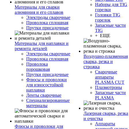
Наборы для TIG
Материалы для сварки
горелки
алюминия и его сплавов
Головки TIG
Электроды сварочные
горелок
Проволока сплошная
Запасные части
Прутки присадочные
TIG
+ ЕЩЕ
Материалы для наплавки и
ремонта деталей
Электроды сварочные
Воздушно-плазменная
Проволока сплошная
сварка, резка и
Проволока
строжка
порошковая
Сварочные
Прутки присадочные
аппараты
Флюсы и проволоки
PLASMA CUT
для износостойкой
Плазмотроны
наплавки
Запасные части
Ленты сварочные
PLASMA
Специализированные
материалы
Лазерная сварка, резка
и очистка
Аппараты
Флюсы и проволоки для
лазерной сварки