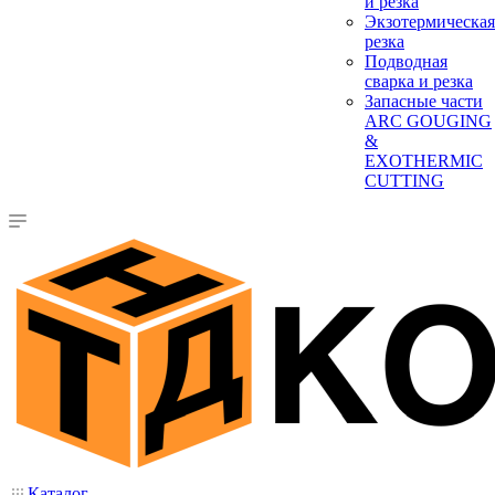
и резка
Экзотермическая
резка
Подводная
сварка и резка
Запасные части
ARC GOUGING
&
EXOTHERMIC
CUTTING
Каталог