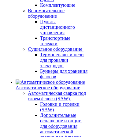
Комплектующие
Вспомогательное
оборудование
Пульты
дистанционного
управления
Транспортные
тележки
Сушильное оборудование
Термопеналы и печи
для прокалки
электродов
Бункеры для хранения
флюсов
Автоматическое оборудование
Автоматическая сварка под
слоем флюса (SAW)
Головки и горелки
(SAW)
Дополнительные
оснащение и опции
для оборудования
автоматической