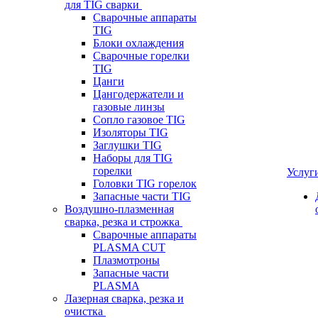
для TIG сварки
Сварочные аппараты
TIG
Блоки охлаждения
Сварочные горелки
TIG
Цанги
Цангодержатели и
газовые линзы
Сопло газовое TIG
Изоляторы TIG
Заглушки TIG
Наборы для TIG
горелки
Услуг
Головки TIG горелок
Запасные части TIG
Воздушно-плазменная
сварка, резка и строжка
Сварочные аппараты
PLASMA CUT
Плазмотроны
Запасные части
PLASMA
Лазерная сварка, резка и
очистка