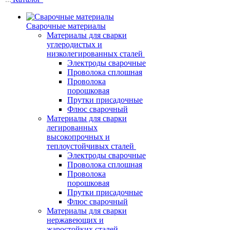
Сварочные материалы
Материалы для сварки
углеродистых и
низколегированных сталей
Электроды сварочные
Проволока сплошная
Проволока
порошковая
Прутки присадочные
Флюс сварочный
Материалы для сварки
легированных
высокопрочных и
теплоустойчивых сталей
Электроды сварочные
Проволока сплошная
Проволока
порошковая
Прутки присадочные
Флюс сварочный
Материалы для сварки
нержавеющих и
жаростойких сталей