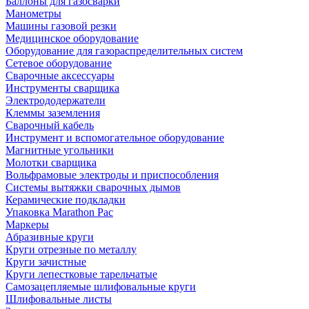
Баллоны для газосварки
Манометры
Машины газовой резки
Медицинское оборудование
Оборудование для газораспределительных систем
Сетевое оборудование
Сварочные аксессуары
Инструменты сварщика
Электрододержатели
Клеммы заземления
Сварочный кабель
Инструмент и вспомогательное оборудование
Магнитные угольники
Молотки сварщика
Вольфрамовые электроды и приспособления
Системы вытяжки сварочных дымов
Керамические подкладки
Упаковка Marathon Pac
Маркеры
Абразивные круги
Круги отрезные по металлу
Круги зачистные
Круги лепестковые тарельчатые
Самозацепляемые шлифовальные круги
Шлифовальные листы