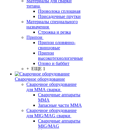
Материалы для сварки
титана
Проволока сплошная
Присадочные прутки
Материалы специального
назначения
Строжка и резка
Припои
Припои оловянно-
свинцовые
Припои
высокотехнологичные
Олово и баббит
+ ЕЩЕ 1
Сварочное оборудование
Сварочное оборудование
для MMA сварки
Сварочные аппараты
MMA
Запасные части MMA
Сварочное оборудование
для MIG/MAG сварки
Сварочные аппараты
MIG/MAG