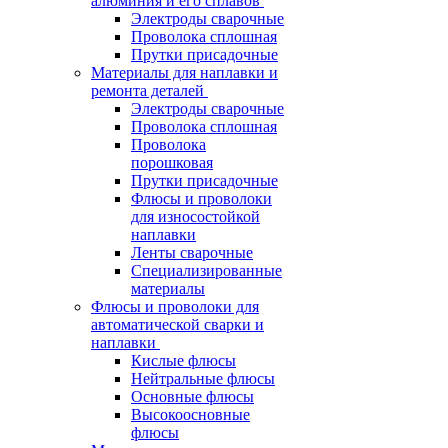
алюминия и его сплавов
Электроды сварочные
Проволока сплошная
Прутки присадочные
Материалы для наплавки и
ремонта деталей
Электроды сварочные
Проволока сплошная
Проволока
порошковая
Прутки присадочные
Флюсы и проволоки
для износостойкой
наплавки
Ленты сварочные
Специализированные
материалы
Флюсы и проволоки для
автоматической сварки и
наплавки
Кислые флюсы
Нейтральные флюсы
Основные флюсы
Высокоосновные
флюсы