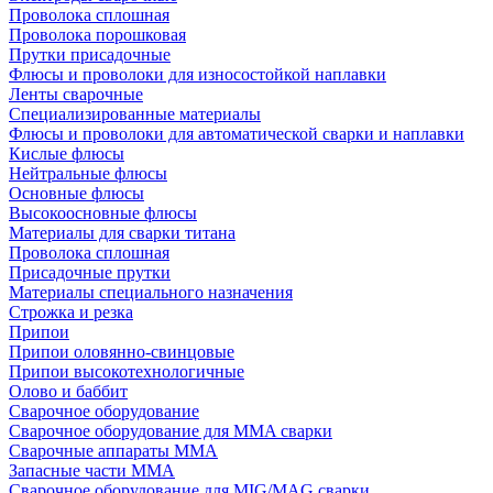
Проволока сплошная
Проволока порошковая
Прутки присадочные
Флюсы и проволоки для износостойкой наплавки
Ленты сварочные
Специализированные материалы
Флюсы и проволоки для автоматической сварки и наплавки
Кислые флюсы
Нейтральные флюсы
Основные флюсы
Высокоосновные флюсы
Материалы для сварки титана
Проволока сплошная
Присадочные прутки
Материалы специального назначения
Строжка и резка
Припои
Припои оловянно-свинцовые
Припои высокотехнологичные
Олово и баббит
Сварочное оборудование
Сварочное оборудование для MMA сварки
Сварочные аппараты MMA
Запасные части MMA
Сварочное оборудование для MIG/MAG сварки