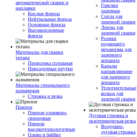
автоматической сварки и
Горелки
наплавки
лазерные
Кислые флюсы
Сопла для
Нейтральные флюсы
лазерной сварки
Основные флюсы
Линзы для
Высокоосновные
лазерной сварки
флюсы
Ролики
подающего
механизма для
Материалы для сварки
лазерного
титана
аппарата
Проволока сплошная
Каналы
Присадочные прутки
направляющие
для лазерного
аппарата
Материалы специального
Уплотнительные
назначения
кольца для
Строжка и резка
лазерной сварки
Припои
Припои оловянно-
Дуговая строжка и
свинцовые
экзотермическая резка
Припои
Воздушно-
высокотехнологичные
дуговая строжка
Олово и баббит