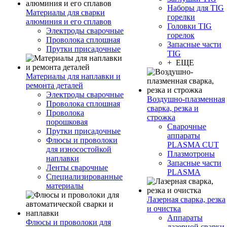
Наборы для TIG
Материалы для сварки
горелки
алюминия и его сплавов
Головки TIG
Электроды сварочные
горелок
Проволока сплошная
Запасные части
Прутки присадочные
TIG
+ ЕЩЕ
Материалы для наплавки и
ремонта деталей
Электроды сварочные
Воздушно-плазменная
Проволока сплошная
сварка, резка и
Проволока
строжка
порошковая
Сварочные
Прутки присадочные
аппараты
Флюсы и проволоки
PLASMA CUT
для износостойкой
Плазмотроны
наплавки
Запасные части
Ленты сварочные
PLASMA
Специализированные
материалы
Лазерная сварка, резка
и очистка
Аппараты
Флюсы и проволоки для
лазерной сварки