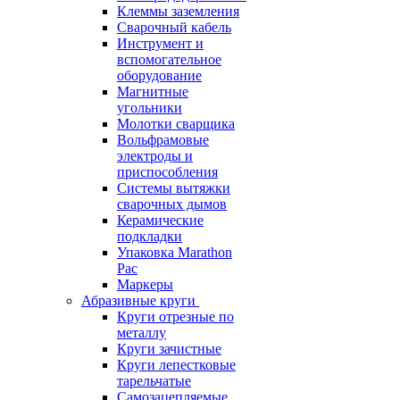
Клеммы заземления
Сварочный кабель
Инструмент и
вспомогательное
оборудование
Магнитные
угольники
Молотки сварщика
Вольфрамовые
электроды и
приспособления
Системы вытяжки
сварочных дымов
Керамические
подкладки
Упаковка Marathon
Pac
Маркеры
Абразивные круги
Круги отрезные по
металлу
Круги зачистные
Круги лепестковые
тарельчатые
Самозацепляемые