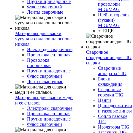
Прутки присадочные
проволоки
Флюс сварочный
MIG/MAG
Ленты сварочные
Шейки горелок
(гусаки)
MIG/MAG
+ ЕЩЕ
Материалы для сварки
чугуна и сплавов на основе
никеля
Электроды сварочные
Сварочное
Проволока сплошная
оборудование для TIG
Проволока
сварки
порошковая
Сварочные
Прутки присадочные
аппараты TIG
Флюс сварочный
Блоки
Ленты сварочные
охлаждения
Сварочные
горелки TIG
Материалы для сварки меди
Цанги
и ее сплавов
Цангодержатели
Электроды сварочные
и газовые линзы
Проволока сплошная
Сопло газовое
Прутки присадочные
TIG
Флюс сварочный
Изоляторы TIG
Заглушки TIG