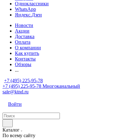
Одноклассники
WhatsApp
Яндекс.Дзен
Новости
Акции
Доставка
Оплата
О компании
Как купить
Контакты
Обзоры
...
+7 (495) 225-95-78
+7 (495) 225-95-78
Многоканальный
sale@ktnd.ru
Войти
Каталог
По всему сайту