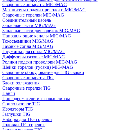
Сварочные аппараты MIG/MAG
Механизмы подачи проволоки MIG/MAG
Сварочные горелки MIG/MAG
Соединительный кабель
Запасные части MIG/MAG
Запасные части для горелок MIG/MAG
Направляющие каналы MIG/MAG
Токосъемники MIG/MAG
Газовые сопла MIG/MAG
Пружины для сопла MIG/MAG
Диффузоры газовые MIG/MAG
Ролики подачи проволоки MIG/MAG
Шейки горелок (гусаки) MIG/MAG
Сварочное оборудование для TIG сварки
Сварочные аппараты TIG
Блоки охлаждения
Сварочные горелки TIG
Цанги
Цангодержатели и газовые линзы
Сопло газовое TIG
Изоляторы TIG
Заглушки TIG
Наборы для TIG горелки
Головки TIG горелок
Запасные части TIG