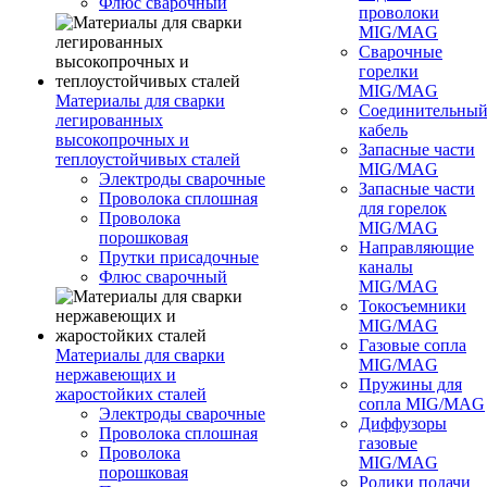
Флюс сварочный
проволоки
MIG/MAG
Сварочные
горелки
MIG/MAG
Материалы для сварки
Соединительны
легированных
кабель
высокопрочных и
Запасные части
теплоустойчивых сталей
MIG/MAG
Электроды сварочные
Запасные части
Проволока сплошная
для горелок
Проволока
MIG/MAG
порошковая
Направляющие
Прутки присадочные
каналы
Флюс сварочный
MIG/MAG
Токосъемники
MIG/MAG
Газовые сопла
Материалы для сварки
MIG/MAG
нержавеющих и
Пружины для
жаростойких сталей
сопла MIG/MAG
Электроды сварочные
Диффузоры
Проволока сплошная
газовые
Проволока
MIG/MAG
порошковая
Ролики подачи