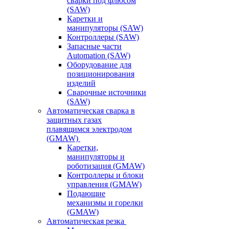
сварки под флюсом
(SAW)
Каретки и
манипуляторы (SAW)
Контроллеры (SAW)
Запасные части
Automation (SAW)
Оборудование для
позиционирования
изделий
Сварочные источники
(SAW)
Автоматическая сварка в
защитных газах
плавящимся электродом
(GMAW)
Каретки,
манипуляторы и
роботизация (GMAW)
Контроллеры и блоки
управления (GMAW)
Подающие
механизмы и горелки
(GMAW)
Автоматическая резка