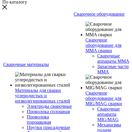
По каталогу
Сварочное оборудование
Сварочное
оборудование для
MMA сварки
Сварочные
аппараты MMA
Сварочные материалы
Запасные части
MMA
Материалы для сварки
Сварочное
углеродистых и
оборудование для
низколегированных сталей
MIG/MAG сварки
Электроды сварочные
Сварочные
Проволока сплошная
аппараты
Проволока
MIG/MAG
порошковая
Механизмы
Прутки присадочные
подачи