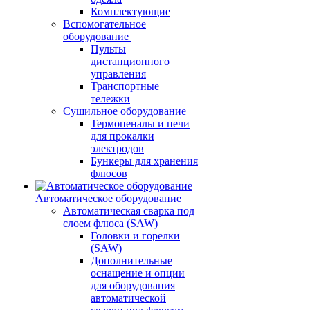
Комплектующие
Вспомогательное
оборудование
Пульты
дистанционного
управления
Транспортные
тележки
Сушильное оборудование
Термопеналы и печи
для прокалки
электродов
Бункеры для хранения
флюсов
Автоматическое оборудование
Автоматическая сварка под
слоем флюса (SAW)
Головки и горелки
(SAW)
Дополнительные
оснащение и опции
для оборудования
автоматической