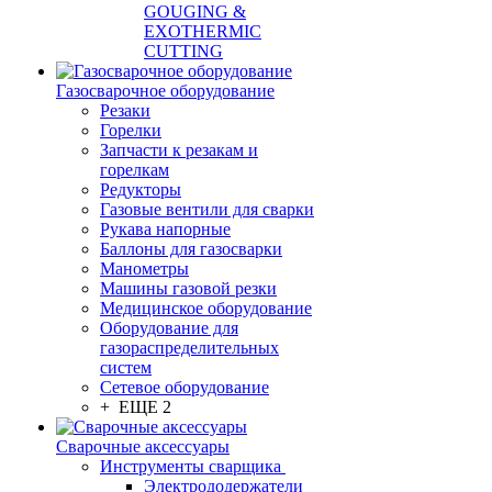
GOUGING &
EXOTHERMIC
CUTTING
Газосварочное оборудование
Резаки
Горелки
Запчасти к резакам и
горелкам
Редукторы
Газовые вентили для сварки
Рукава напорные
Баллоны для газосварки
Манометры
Машины газовой резки
Медицинское оборудование
Оборудование для
газораспределительных
систем
Сетевое оборудование
+ ЕЩЕ 2
Сварочные аксессуары
Инструменты сварщика
Электрододержатели