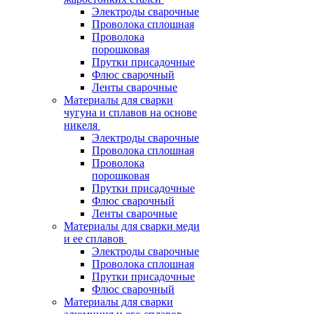
Электроды сварочные
Проволока сплошная
Проволока
порошковая
Прутки присадочные
Флюс сварочный
Ленты сварочные
Материалы для сварки
чугуна и сплавов на основе
никеля
Электроды сварочные
Проволока сплошная
Проволока
порошковая
Прутки присадочные
Флюс сварочный
Ленты сварочные
Материалы для сварки меди
и ее сплавов
Электроды сварочные
Проволока сплошная
Прутки присадочные
Флюс сварочный
Материалы для сварки