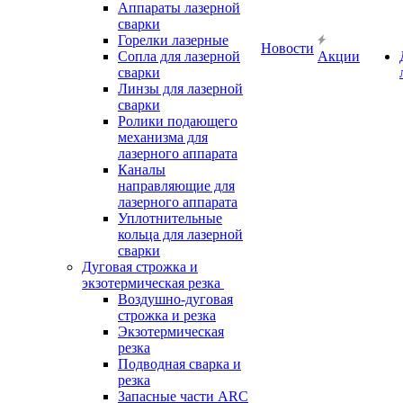
Аппараты лазерной
сварки
Горелки лазерные
Новости
Сопла для лазерной
Акции
сварки
Линзы для лазерной
сварки
Ролики подающего
механизма для
лазерного аппарата
Каналы
направляющие для
лазерного аппарата
Уплотнительные
кольца для лазерной
сварки
Дуговая строжка и
экзотермическая резка
Воздушно-дуговая
строжка и резка
Экзотермическая
резка
Подводная сварка и
резка
Запасные части ARC