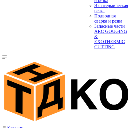
и резка
Экзотермическая
резка
Подводная
сварка и резка
Запасные части
ARC GOUGING
&
EXOTHERMIC
CUTTING
Каталог