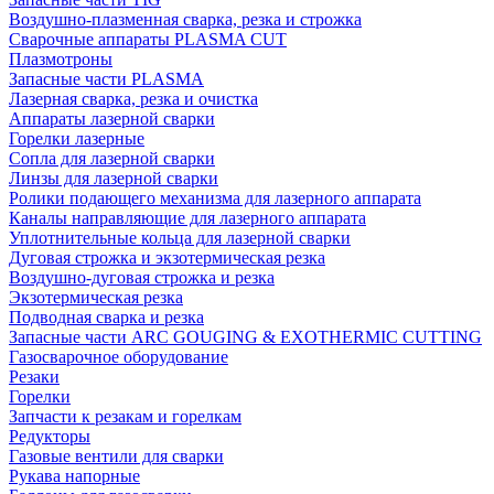
Воздушно-плазменная сварка, резка и строжка
Сварочные аппараты PLASMA CUT
Плазмотроны
Запасные части PLASMA
Лазерная сварка, резка и очистка
Аппараты лазерной сварки
Горелки лазерные
Сопла для лазерной сварки
Линзы для лазерной сварки
Ролики подающего механизма для лазерного аппарата
Каналы направляющие для лазерного аппарата
Уплотнительные кольца для лазерной сварки
Дуговая строжка и экзотермическая резка
Воздушно-дуговая строжка и резка
Экзотермическая резка
Подводная сварка и резка
Запасные части ARC GOUGING & EXOTHERMIC CUTTING
Газосварочное оборудование
Резаки
Горелки
Запчасти к резакам и горелкам
Редукторы
Газовые вентили для сварки
Рукава напорные