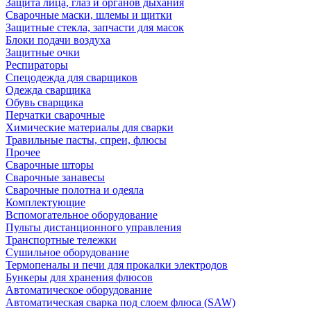
Защита лица, глаз и органов дыхания
Сварочные маски, шлемы и щитки
Защитные стекла, запчасти для масок
Блоки подачи воздуха
Защитные очки
Респираторы
Спецодежда для сварщиков
Одежда сварщика
Обувь сварщика
Перчатки сварочные
Химические материалы для сварки
Травильные пасты, спреи, флюсы
Прочее
Сварочные шторы
Сварочные занавесы
Сварочные полотна и одеяла
Комплектующие
Вспомогательное оборудование
Пульты дистанционного управления
Транспортные тележки
Сушильное оборудование
Термопеналы и печи для прокалки электродов
Бункеры для хранения флюсов
Автоматическое оборудование
Автоматическая сварка под слоем флюса (SAW)