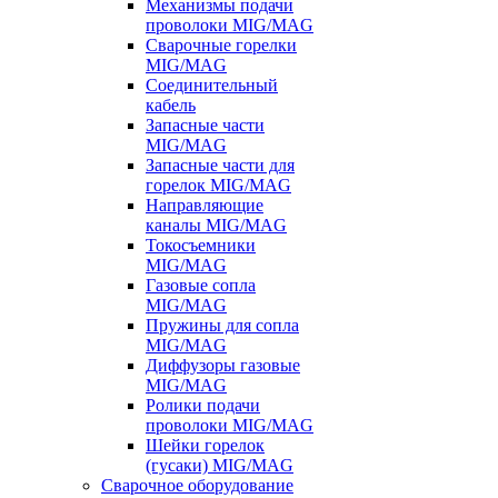
Механизмы подачи
проволоки MIG/MAG
Сварочные горелки
MIG/MAG
Соединительный
кабель
Запасные части
MIG/MAG
Запасные части для
горелок MIG/MAG
Направляющие
каналы MIG/MAG
Токосъемники
MIG/MAG
Газовые сопла
MIG/MAG
Пружины для сопла
MIG/MAG
Диффузоры газовые
MIG/MAG
Ролики подачи
проволоки MIG/MAG
Шейки горелок
(гусаки) MIG/MAG
Сварочное оборудование