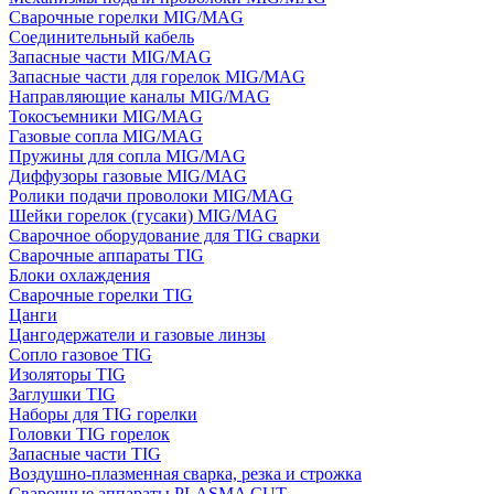
Сварочные горелки MIG/MAG
Соединительный кабель
Запасные части MIG/MAG
Запасные части для горелок MIG/MAG
Направляющие каналы MIG/MAG
Токосъемники MIG/MAG
Газовые сопла MIG/MAG
Пружины для сопла MIG/MAG
Диффузоры газовые MIG/MAG
Ролики подачи проволоки MIG/MAG
Шейки горелок (гусаки) MIG/MAG
Сварочное оборудование для TIG сварки
Сварочные аппараты TIG
Блоки охлаждения
Сварочные горелки TIG
Цанги
Цангодержатели и газовые линзы
Сопло газовое TIG
Изоляторы TIG
Заглушки TIG
Наборы для TIG горелки
Головки TIG горелок
Запасные части TIG
Воздушно-плазменная сварка, резка и строжка
Сварочные аппараты PLASMA CUT