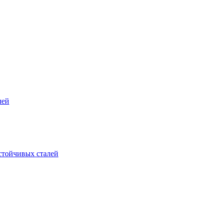
лей
стойчивых сталей