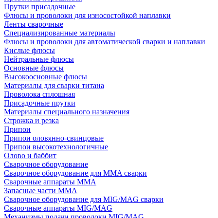
Прутки присадочные
Флюсы и проволоки для износостойкой наплавки
Ленты сварочные
Специализированные материалы
Флюсы и проволоки для автоматической сварки и наплавки
Кислые флюсы
Нейтральные флюсы
Основные флюсы
Высокоосновные флюсы
Материалы для сварки титана
Проволока сплошная
Присадочные прутки
Материалы специального назначения
Строжка и резка
Припои
Припои оловянно-свинцовые
Припои высокотехнологичные
Олово и баббит
Сварочное оборудование
Сварочное оборудование для MMA сварки
Сварочные аппараты MMA
Запасные части MMA
Сварочное оборудование для MIG/MAG сварки
Сварочные аппараты MIG/MAG
Механизмы подачи проволоки MIG/MAG