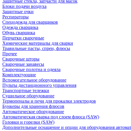
Защитные стекла, запчасти для масок
Блоки подачи воздуха
Защитные очки
Респираторы
Спецодежда для сварщиков
Одежда сварщика
Обувь сварщика
Перчатки сварочные
Химические материалы для сварки
Травильные пасты, спреи, флюсы
Прочее
Сварочные шторы
Сварочные занавесы
Сварочные полотна и одеяла
Комплектующие
Вспомогательное оборудование
Пульты дистанционного управления
Транспортные тележки
Сушильное оборудование
Термопеналы и печи для прокалки электродов
Бункеры для хранения флюсов
Автоматическое оборудование
Автоматическая сварка под слоем флюса (SAW)
Головки и горелки (SAW)
Дополнительные оснащение и опции для оборудования автома