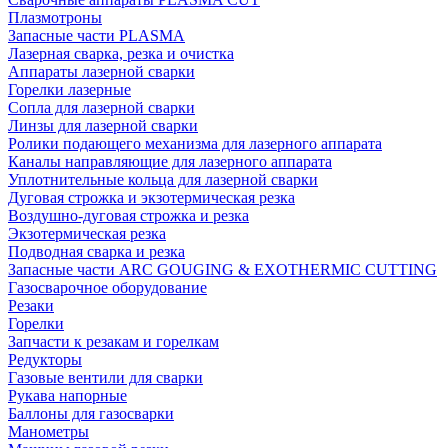
Плазмотроны
Запасные части PLASMA
Лазерная сварка, резка и очистка
Аппараты лазерной сварки
Горелки лазерные
Сопла для лазерной сварки
Линзы для лазерной сварки
Ролики подающего механизма для лазерного аппарата
Каналы направляющие для лазерного аппарата
Уплотнительные кольца для лазерной сварки
Дуговая строжка и экзотермическая резка
Воздушно-дуговая строжка и резка
Экзотермическая резка
Подводная сварка и резка
Запасные части ARC GOUGING & EXOTHERMIC CUTTING
Газосварочное оборудование
Резаки
Горелки
Запчасти к резакам и горелкам
Редукторы
Газовые вентили для сварки
Рукава напорные
Баллоны для газосварки
Манометры