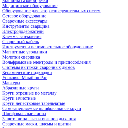
Машины газовой резки
Медицинское оборудование
Оборудование для газораспределительных систем
Сетевое оборудование
Сварочные аксессуары
Инструменты сварщика
Электрододержатели
Клеммы заземления
Сварочный кабель
Инструмент и вспомогательное оборудование
Магнитные угольники
Молотки сварщика
Вольфрамовые электроды и приспособления
Системы вытяжки сварочных дымов
Керамические подкладки
Упаковка Marathon Pac
Маркеры
Абразивные круги
Круги отрезные по металлу
Круги зачистные
Круги лепестковые тарельчатые
Самозацепляемые шлифовальные круги
Шлифовальные листы
Защита лица, глаз и органов дыхания
Сварочные маски, шлемы и щитки