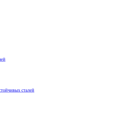
лей
стойчивых сталей