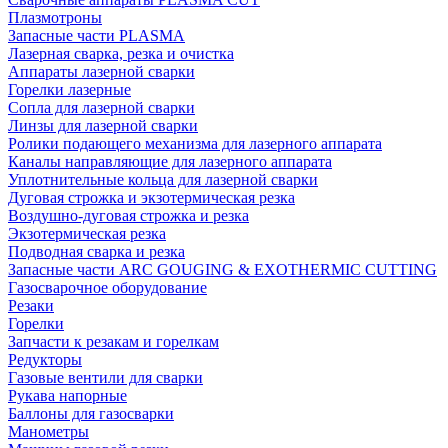
Плазмотроны
Запасные части PLASMA
Лазерная сварка, резка и очистка
Аппараты лазерной сварки
Горелки лазерные
Сопла для лазерной сварки
Линзы для лазерной сварки
Ролики подающего механизма для лазерного аппарата
Каналы направляющие для лазерного аппарата
Уплотнительные кольца для лазерной сварки
Дуговая строжка и экзотермическая резка
Воздушно-дуговая строжка и резка
Экзотермическая резка
Подводная сварка и резка
Запасные части ARC GOUGING & EXOTHERMIC CUTTING
Газосварочное оборудование
Резаки
Горелки
Запчасти к резакам и горелкам
Редукторы
Газовые вентили для сварки
Рукава напорные
Баллоны для газосварки
Манометры