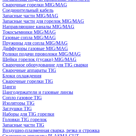
Сварочные горелки MIG/MAG
Соединительный кабель
Запасные части MIG/MAG
Запасные части для горелок MIG/MAG
Направляющие каналы MIG/MAG
Токосъемники MIG/MAG
Газовые сопла MIG/MAG
Пружины для сопла MIG/MAG
Диффузоры газовые MIG/MAG
Ролики подачи проволоки MIG/MAG
Шейки горелок (гусаки) MIG/MAG
Сварочное оборудование для TIG сварки
Сварочные аппараты TIG
Блоки охлаждения
Сварочные горелки TIG
Цанги
Цангодержатели и газовые линзы
Сопло газовое TIG
Изоляторы TIG
Заглушки TIG
Наборы для TIG горелки
Головки TIG горелок
Запасные части TIG
Воздушно-плазменная сварка, резка и строжка
Сварочные аппараты PLASMA CUT