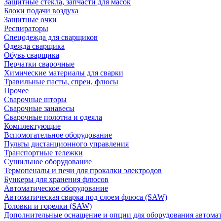
Защитные стекла, запчасти для масок
Блоки подачи воздуха
Защитные очки
Респираторы
Спецодежда для сварщиков
Одежда сварщика
Обувь сварщика
Перчатки сварочные
Химические материалы для сварки
Травильные пасты, спреи, флюсы
Прочее
Сварочные шторы
Сварочные занавесы
Сварочные полотна и одеяла
Комплектующие
Вспомогательное оборудование
Пульты дистанционного управления
Транспортные тележки
Сушильное оборудование
Термопеналы и печи для прокалки электродов
Бункеры для хранения флюсов
Автоматическое оборудование
Автоматическая сварка под слоем флюса (SAW)
Головки и горелки (SAW)
Дополнительные оснащение и опции для оборудования автома