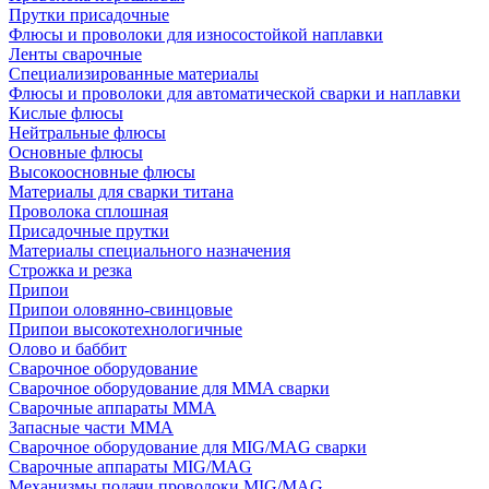
Прутки присадочные
Флюсы и проволоки для износостойкой наплавки
Ленты сварочные
Специализированные материалы
Флюсы и проволоки для автоматической сварки и наплавки
Кислые флюсы
Нейтральные флюсы
Основные флюсы
Высокоосновные флюсы
Материалы для сварки титана
Проволока сплошная
Присадочные прутки
Материалы специального назначения
Строжка и резка
Припои
Припои оловянно-свинцовые
Припои высокотехнологичные
Олово и баббит
Сварочное оборудование
Сварочное оборудование для MMA сварки
Сварочные аппараты MMA
Запасные части MMA
Сварочное оборудование для MIG/MAG сварки
Сварочные аппараты MIG/MAG
Механизмы подачи проволоки MIG/MAG