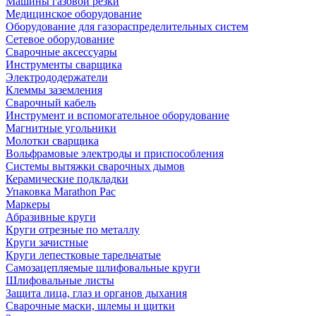
Машины газовой резки
Медицинское оборудование
Оборудование для газораспределительных систем
Сетевое оборудование
Сварочные аксессуары
Инструменты сварщика
Электрододержатели
Клеммы заземления
Сварочный кабель
Инструмент и вспомогательное оборудование
Магнитные угольники
Молотки сварщика
Вольфрамовые электроды и приспособления
Системы вытяжки сварочных дымов
Керамические подкладки
Упаковка Marathon Pac
Маркеры
Абразивные круги
Круги отрезные по металлу
Круги зачистные
Круги лепестковые тарельчатые
Самозацепляемые шлифовальные круги
Шлифовальные листы
Защита лица, глаз и органов дыхания
Сварочные маски, шлемы и щитки