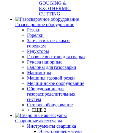
GOUGING &
EXOTHERMIC
CUTTING
Газосварочное оборудование
Резаки
Горелки
Запчасти к резакам и
горелкам
Редукторы
Газовые вентили для сварки
Рукава напорные
Баллоны для газосварки
Манометры
Машины газовой резки
Медицинское оборудование
Оборудование для
газораспределительных
систем
Сетевое оборудование
+ ЕЩЕ 2
Сварочные аксессуары
Инструменты сварщика
Электрододержатели