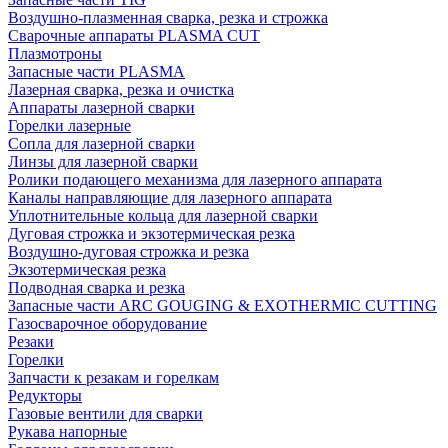
Воздушно-плазменная сварка, резка и строжка
Сварочные аппараты PLASMA CUT
Плазмотроны
Запасные части PLASMA
Лазерная сварка, резка и очистка
Аппараты лазерной сварки
Горелки лазерные
Сопла для лазерной сварки
Линзы для лазерной сварки
Ролики подающего механизма для лазерного аппарата
Каналы направляющие для лазерного аппарата
Уплотнительные кольца для лазерной сварки
Дуговая строжка и экзотермическая резка
Воздушно-дуговая строжка и резка
Экзотермическая резка
Подводная сварка и резка
Запасные части ARC GOUGING & EXOTHERMIC CUTTING
Газосварочное оборудование
Резаки
Горелки
Запчасти к резакам и горелкам
Редукторы
Газовые вентили для сварки
Рукава напорные