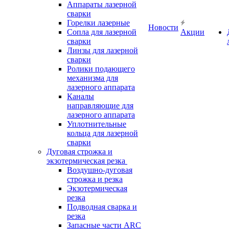
Аппараты лазерной
сварки
Горелки лазерные
Новости
Сопла для лазерной
Акции
сварки
Линзы для лазерной
сварки
Ролики подающего
механизма для
лазерного аппарата
Каналы
направляющие для
лазерного аппарата
Уплотнительные
кольца для лазерной
сварки
Дуговая строжка и
экзотермическая резка
Воздушно-дуговая
строжка и резка
Экзотермическая
резка
Подводная сварка и
резка
Запасные части ARC