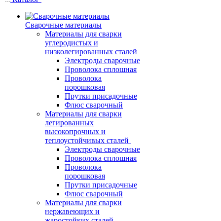
Сварочные материалы
Материалы для сварки
углеродистых и
низколегированных сталей
Электроды сварочные
Проволока сплошная
Проволока
порошковая
Прутки присадочные
Флюс сварочный
Материалы для сварки
легированных
высокопрочных и
теплоустойчивых сталей
Электроды сварочные
Проволока сплошная
Проволока
порошковая
Прутки присадочные
Флюс сварочный
Материалы для сварки
нержавеющих и
жаростойких сталей