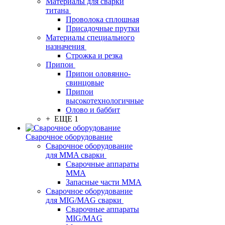
Материалы для сварки
титана
Проволока сплошная
Присадочные прутки
Материалы специального
назначения
Строжка и резка
Припои
Припои оловянно-
свинцовые
Припои
высокотехнологичные
Олово и баббит
+ ЕЩЕ 1
Сварочное оборудование
Сварочное оборудование
для MMA сварки
Сварочные аппараты
MMA
Запасные части MMA
Сварочное оборудование
для MIG/MAG сварки
Сварочные аппараты
MIG/MAG