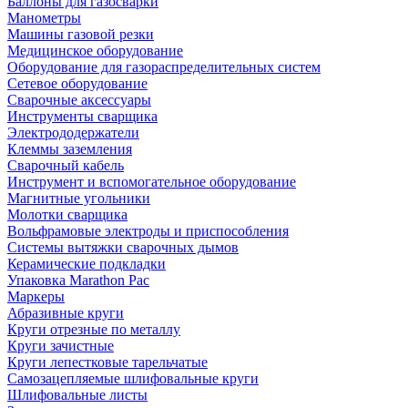
Баллоны для газосварки
Манометры
Машины газовой резки
Медицинское оборудование
Оборудование для газораспределительных систем
Сетевое оборудование
Сварочные аксессуары
Инструменты сварщика
Электрододержатели
Клеммы заземления
Сварочный кабель
Инструмент и вспомогательное оборудование
Магнитные угольники
Молотки сварщика
Вольфрамовые электроды и приспособления
Системы вытяжки сварочных дымов
Керамические подкладки
Упаковка Marathon Pac
Маркеры
Абразивные круги
Круги отрезные по металлу
Круги зачистные
Круги лепестковые тарельчатые
Самозацепляемые шлифовальные круги
Шлифовальные листы