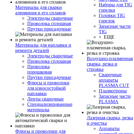
Наборы для TIG
Материалы для сварки
горелки
алюминия и его сплавов
Головки TIG
Электроды сварочные
горелок
Проволока сплошная
Запасные части
Прутки присадочные
TIG
+ ЕЩЕ
Материалы для наплавки и
ремонта деталей
Электроды сварочные
Воздушно-плазменная
Проволока сплошная
сварка, резка и
Проволока
строжка
порошковая
Сварочные
Прутки присадочные
аппараты
Флюсы и проволоки
PLASMA CUT
для износостойкой
Плазмотроны
наплавки
Запасные части
Ленты сварочные
PLASMA
Специализированные
материалы
Лазерная сварка, резка
и очистка
Аппараты
Флюсы и проволоки для
лазерной сварки