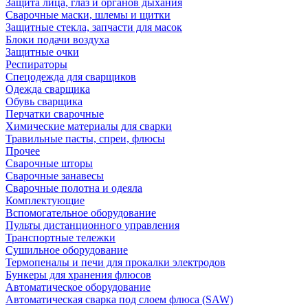
Защита лица, глаз и органов дыхания
Сварочные маски, шлемы и щитки
Защитные стекла, запчасти для масок
Блоки подачи воздуха
Защитные очки
Респираторы
Спецодежда для сварщиков
Одежда сварщика
Обувь сварщика
Перчатки сварочные
Химические материалы для сварки
Травильные пасты, спреи, флюсы
Прочее
Сварочные шторы
Сварочные занавесы
Сварочные полотна и одеяла
Комплектующие
Вспомогательное оборудование
Пульты дистанционного управления
Транспортные тележки
Сушильное оборудование
Термопеналы и печи для прокалки электродов
Бункеры для хранения флюсов
Автоматическое оборудование
Автоматическая сварка под слоем флюса (SAW)