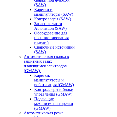
сварки под флюсом
(SAW)
Каретки и
манипуляторы (SAW)
Контроллеры (SAW)
Запасные части
Automation (SAW)
Оборудование для
позиционирования
изделий
Сварочные источники
(SAW)
Автоматическая сварка в
защитных газах
плавящимся электродом
(GMAW)
Каретки,
манипуляторы и
роботизация (GMAW)
Контроллеры и блоки
управления (GMAW)
Подающие
механизмы и горелки
(GMAW)
Автоматическая резка