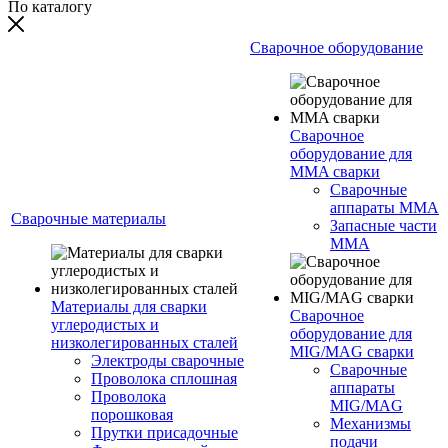
По каталогу
Сварочное оборудование
Сварочное
оборудование для
MMA сварки
Сварочные
аппараты MMA
Сварочные материалы
Запасные части
MMA
Материалы для сварки
Сварочное
углеродистых и
оборудование для
низколегированных сталей
MIG/MAG сварки
Электроды сварочные
Сварочные
Проволока сплошная
аппараты
Проволока
MIG/MAG
порошковая
Механизмы
Прутки присадочные
подачи