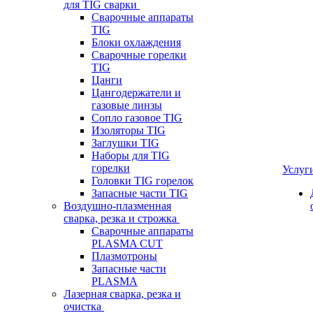
для TIG сварки
Сварочные аппараты
TIG
Блоки охлаждения
Сварочные горелки
TIG
Цанги
Цангодержатели и
газовые линзы
Сопло газовое TIG
Изоляторы TIG
Заглушки TIG
Наборы для TIG
горелки
Услуг
Головки TIG горелок
Запасные части TIG
Воздушно-плазменная
сварка, резка и строжка
Сварочные аппараты
PLASMA CUT
Плазмотроны
Запасные части
PLASMA
Лазерная сварка, резка и
очистка