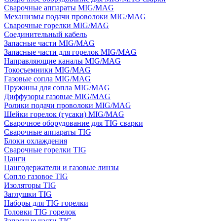
Сварочные аппараты MIG/MAG
Механизмы подачи проволоки MIG/MAG
Сварочные горелки MIG/MAG
Соединительный кабель
Запасные части MIG/MAG
Запасные части для горелок MIG/MAG
Направляющие каналы MIG/MAG
Токосъемники MIG/MAG
Газовые сопла MIG/MAG
Пружины для сопла MIG/MAG
Диффузоры газовые MIG/MAG
Ролики подачи проволоки MIG/MAG
Шейки горелок (гусаки) MIG/MAG
Сварочное оборудование для TIG сварки
Сварочные аппараты TIG
Блоки охлаждения
Сварочные горелки TIG
Цанги
Цангодержатели и газовые линзы
Сопло газовое TIG
Изоляторы TIG
Заглушки TIG
Наборы для TIG горелки
Головки TIG горелок
Запасные части TIG