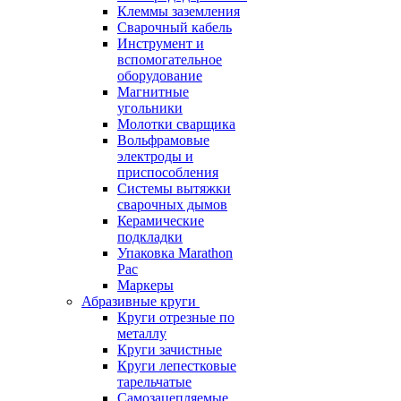
Клеммы заземления
Сварочный кабель
Инструмент и
вспомогательное
оборудование
Магнитные
угольники
Молотки сварщика
Вольфрамовые
электроды и
приспособления
Системы вытяжки
сварочных дымов
Керамические
подкладки
Упаковка Marathon
Pac
Маркеры
Абразивные круги
Круги отрезные по
металлу
Круги зачистные
Круги лепестковые
тарельчатые
Самозацепляемые