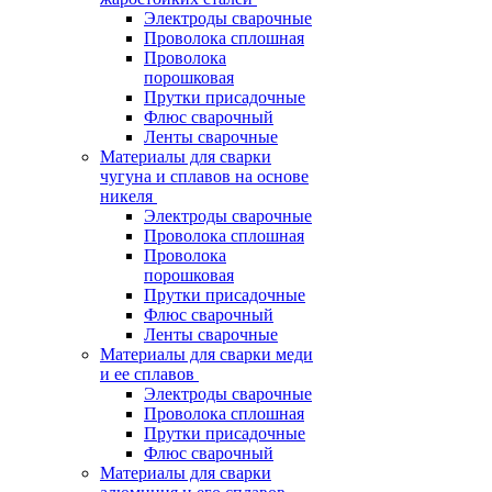
Электроды сварочные
Проволока сплошная
Проволока
порошковая
Прутки присадочные
Флюс сварочный
Ленты сварочные
Материалы для сварки
чугуна и сплавов на основе
никеля
Электроды сварочные
Проволока сплошная
Проволока
порошковая
Прутки присадочные
Флюс сварочный
Ленты сварочные
Материалы для сварки меди
и ее сплавов
Электроды сварочные
Проволока сплошная
Прутки присадочные
Флюс сварочный
Материалы для сварки