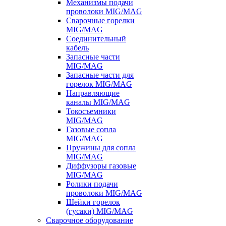
Механизмы подачи
проволоки MIG/MAG
Сварочные горелки
MIG/MAG
Соединительный
кабель
Запасные части
MIG/MAG
Запасные части для
горелок MIG/MAG
Направляющие
каналы MIG/MAG
Токосъемники
MIG/MAG
Газовые сопла
MIG/MAG
Пружины для сопла
MIG/MAG
Диффузоры газовые
MIG/MAG
Ролики подачи
проволоки MIG/MAG
Шейки горелок
(гусаки) MIG/MAG
Сварочное оборудование