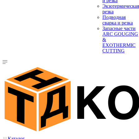
и резка
Экзотермическая
резка
Подводная
сварка и резка
Запасные части
ARC GOUGING
&
EXOTHERMIC
CUTTING
Каталог