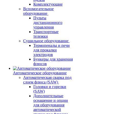
Комплектующие
Вспомогательное
оборудование
Пульты
дистанционного
управления
Транспортные
тележки
Сушильное оборудование
Термопеналы и печи
для прокалки
электродов
Бункеры для хранения
флюсов
Автоматическое оборудование
Автоматическая сварка под
слоем флюса (SAW)
Головки и горелки
(SAW)
Дополнительные
оснащение и опции
для оборудования
автоматической