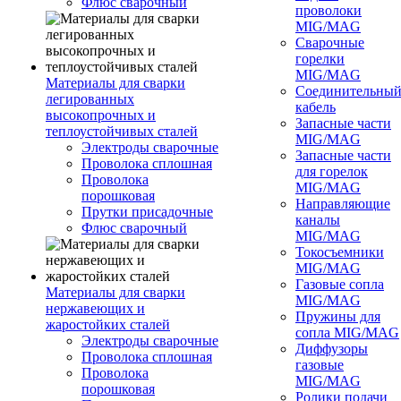
Флюс сварочный
проволоки
MIG/MAG
Сварочные
горелки
MIG/MAG
Материалы для сварки
Соединительны
легированных
кабель
высокопрочных и
Запасные части
теплоустойчивых сталей
MIG/MAG
Электроды сварочные
Запасные части
Проволока сплошная
для горелок
Проволока
MIG/MAG
порошковая
Направляющие
Прутки присадочные
каналы
Флюс сварочный
MIG/MAG
Токосъемники
MIG/MAG
Газовые сопла
Материалы для сварки
MIG/MAG
нержавеющих и
Пружины для
жаростойких сталей
сопла MIG/MAG
Электроды сварочные
Диффузоры
Проволока сплошная
газовые
Проволока
MIG/MAG
порошковая
Ролики подачи