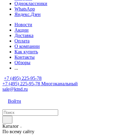
Одноклассники
WhatsApp
Яндекс.Дзен
Новости
Акции
Доставка
Оплата
О компании
Как купить
Контакты
Обзоры
...
+7 (495) 225-95-78
+7 (495) 225-95-78
Многоканальный
sale@ktnd.ru
Войти
Каталог
По всему сайту