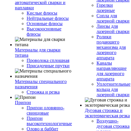
автоматической сварки и
Горелки
наплавки
лазерные
Кислые флюсы
Сопла для
Нейтральные флюсы
лазерной сварки
Основные флюсы
Линзы для
Высокоосновные
лазерной сварки
флюсы
Ролики
подающего
механизма для
Материалы для сварки
лазерного
титана
аппарата
Проволока сплошная
Каналы
Присадочные прутки
направляющие
для лазерного
аппарата
Материалы специального
Уплотнительные
назначения
кольца для
Строжка и резка
лазерной сварки
Припои
Припои оловянно-
Дуговая строжка и
свинцовые
экзотермическая резка
Припои
Воздушно-
высокотехнологичные
дуговая строжка
Олово и баббит