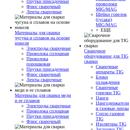
Прутки присадочные
проволоки
Флюс сварочный
MIG/MAG
Ленты сварочные
Шейки горелок
(гусаки)
MIG/MAG
+ ЕЩЕ
Материалы для сварки
чугуна и сплавов на основе
никеля
Электроды сварочные
Сварочное
Проволока сплошная
оборудование для TIG
Проволока
сварки
порошковая
Сварочные
Прутки присадочные
аппараты TIG
Флюс сварочный
Блоки
Ленты сварочные
охлаждения
Сварочные
горелки TIG
Материалы для сварки меди
Цанги
и ее сплавов
Цангодержатели
Электроды сварочные
и газовые линзы
Проволока сплошная
Сопло газовое
Прутки присадочные
TIG
Флюс сварочный
Изоляторы TIG
Заглушки TIG