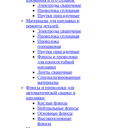
алюминия и его сплавов
Электроды сварочные
Проволока сплошная
Прутки присадочные
Материалы для наплавки и
ремонта деталей
Электроды сварочные
Проволока сплошная
Проволока
порошковая
Прутки присадочные
Флюсы и проволоки
для износостойкой
наплавки
Ленты сварочные
Специализированные
материалы
Флюсы и проволоки для
автоматической сварки и
наплавки
Кислые флюсы
Нейтральные флюсы
Основные флюсы
Высокоосновные
флюсы