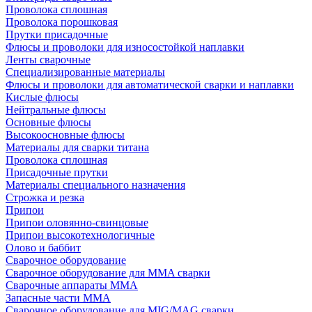
Проволока сплошная
Проволока порошковая
Прутки присадочные
Флюсы и проволоки для износостойкой наплавки
Ленты сварочные
Специализированные материалы
Флюсы и проволоки для автоматической сварки и наплавки
Кислые флюсы
Нейтральные флюсы
Основные флюсы
Высокоосновные флюсы
Материалы для сварки титана
Проволока сплошная
Присадочные прутки
Материалы специального назначения
Строжка и резка
Припои
Припои оловянно-свинцовые
Припои высокотехнологичные
Олово и баббит
Сварочное оборудование
Сварочное оборудование для MMA сварки
Сварочные аппараты MMA
Запасные части MMA
Сварочное оборудование для MIG/MAG сварки