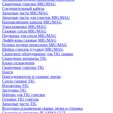
Сварочные горелки MIG/MAG
Соединительный кабель
Запасные части MIG/MAG
Запасные части для горелок MIG/MAG
Направляющие каналы MIG/MAG
Токосъемники MIG/MAG
Газовые сопла MIG/MAG
Пружины для сопла MIG/MAG
Диффузоры газовые MIG/MAG
Ролики подачи проволоки MIG/MAG
Шейки горелок (гусаки) MIG/MAG
Сварочное оборудование для TIG сварки
Сварочные аппараты TIG
Блоки охлаждения
Сварочные горелки TIG
Цанги
Цангодержатели и газовые линзы
Сопло газовое TIG
Изоляторы TIG
Заглушки TIG
Наборы для TIG горелки
Головки TIG горелок
Запасные части TIG
Воздушно-плазменная сварка, резка и строжка
Сварочные аппараты PLASMA CUT