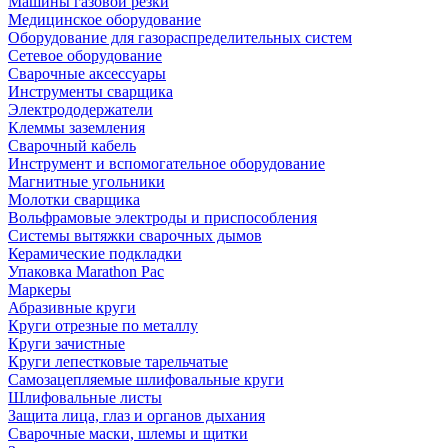
Машины газовой резки
Медицинское оборудование
Оборудование для газораспределительных систем
Сетевое оборудование
Сварочные аксессуары
Инструменты сварщика
Электрододержатели
Клеммы заземления
Сварочный кабель
Инструмент и вспомогательное оборудование
Магнитные угольники
Молотки сварщика
Вольфрамовые электроды и приспособления
Системы вытяжки сварочных дымов
Керамические подкладки
Упаковка Marathon Pac
Маркеры
Абразивные круги
Круги отрезные по металлу
Круги зачистные
Круги лепестковые тарельчатые
Самозацепляемые шлифовальные круги
Шлифовальные листы
Защита лица, глаз и органов дыхания
Сварочные маски, шлемы и щитки