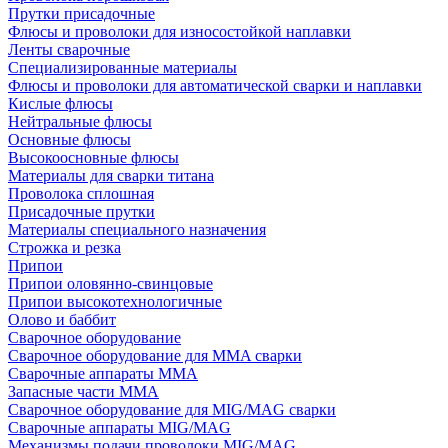
Прутки присадочные
Флюсы и проволоки для износостойкой наплавки
Ленты сварочные
Специализированные материалы
Флюсы и проволоки для автоматической сварки и наплавки
Кислые флюсы
Нейтральные флюсы
Основные флюсы
Высокоосновные флюсы
Материалы для сварки титана
Проволока сплошная
Присадочные прутки
Материалы специального назначения
Строжка и резка
Припои
Припои оловянно-свинцовые
Припои высокотехнологичные
Олово и баббит
Сварочное оборудование
Сварочное оборудование для MMA сварки
Сварочные аппараты MMA
Запасные части MMA
Сварочное оборудование для MIG/MAG сварки
Сварочные аппараты MIG/MAG
Механизмы подачи проволоки MIG/MAG