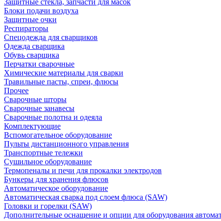
Защитные стекла, запчасти для масок
Блоки подачи воздуха
Защитные очки
Респираторы
Спецодежда для сварщиков
Одежда сварщика
Обувь сварщика
Перчатки сварочные
Химические материалы для сварки
Травильные пасты, спреи, флюсы
Прочее
Сварочные шторы
Сварочные занавесы
Сварочные полотна и одеяла
Комплектующие
Вспомогательное оборудование
Пульты дистанционного управления
Транспортные тележки
Сушильное оборудование
Термопеналы и печи для прокалки электродов
Бункеры для хранения флюсов
Автоматическое оборудование
Автоматическая сварка под слоем флюса (SAW)
Головки и горелки (SAW)
Дополнительные оснащение и опции для оборудования автома