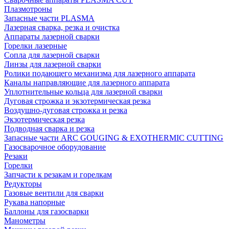
Плазмотроны
Запасные части PLASMA
Лазерная сварка, резка и очистка
Аппараты лазерной сварки
Горелки лазерные
Сопла для лазерной сварки
Линзы для лазерной сварки
Ролики подающего механизма для лазерного аппарата
Каналы направляющие для лазерного аппарата
Уплотнительные кольца для лазерной сварки
Дуговая строжка и экзотермическая резка
Воздушно-дуговая строжка и резка
Экзотермическая резка
Подводная сварка и резка
Запасные части ARC GOUGING & EXOTHERMIC CUTTING
Газосварочное оборудование
Резаки
Горелки
Запчасти к резакам и горелкам
Редукторы
Газовые вентили для сварки
Рукава напорные
Баллоны для газосварки
Манометры