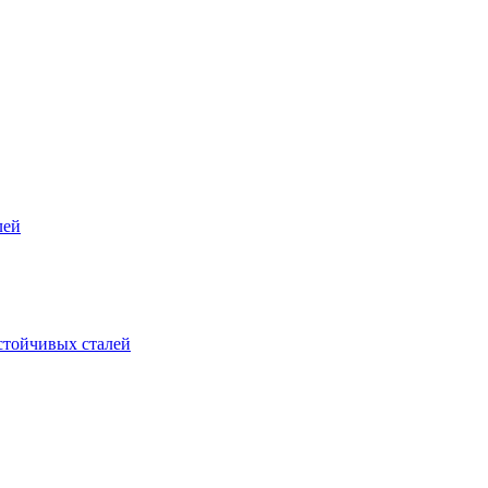
лей
стойчивых сталей