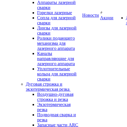
Аппараты лазерной
сварки
Горелки лазерные
Новости
Сопла для лазерной
Акции
сварки
Линзы для лазерной
сварки
Ролики подающего
механизма для
лазерного аппарата
Каналы
направляющие для
лазерного аппарата
Уплотнительные
кольца для лазерной
сварки
Дуговая строжка и
экзотермическая резка
Воздушно-дуговая
строжка и резка
Экзотермическая
резка
Подводная сварка и
резка
Запасные части ARC