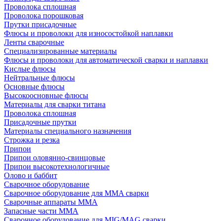
Проволока сплошная
Проволока порошковая
Прутки присадочные
Флюсы и проволоки для износостойкой наплавки
Ленты сварочные
Специализированные материалы
Флюсы и проволоки для автоматической сварки и наплавки
Кислые флюсы
Нейтральные флюсы
Основные флюсы
Высокоосновные флюсы
Материалы для сварки титана
Проволока сплошная
Присадочные прутки
Материалы специального назначения
Строжка и резка
Припои
Припои оловянно-свинцовые
Припои высокотехнологичные
Олово и баббит
Сварочное оборудование
Сварочное оборудование для MMA сварки
Сварочные аппараты MMA
Запасные части MMA
Сварочное оборудование для MIG/MAG сварки