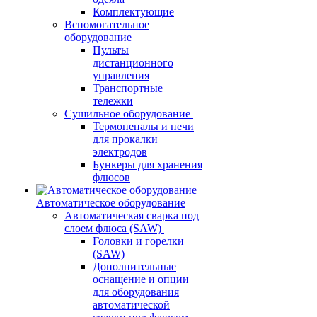
Комплектующие
Вспомогательное
оборудование
Пульты
дистанционного
управления
Транспортные
тележки
Сушильное оборудование
Термопеналы и печи
для прокалки
электродов
Бункеры для хранения
флюсов
Автоматическое оборудование
Автоматическая сварка под
слоем флюса (SAW)
Головки и горелки
(SAW)
Дополнительные
оснащение и опции
для оборудования
автоматической