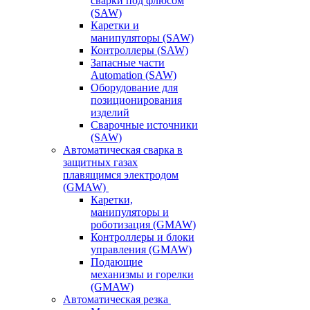
сварки под флюсом
(SAW)
Каретки и
манипуляторы (SAW)
Контроллеры (SAW)
Запасные части
Automation (SAW)
Оборудование для
позиционирования
изделий
Сварочные источники
(SAW)
Автоматическая сварка в
защитных газах
плавящимся электродом
(GMAW)
Каретки,
манипуляторы и
роботизация (GMAW)
Контроллеры и блоки
управления (GMAW)
Подающие
механизмы и горелки
(GMAW)
Автоматическая резка