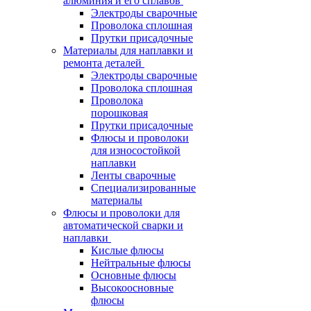
алюминия и его сплавов
Электроды сварочные
Проволока сплошная
Прутки присадочные
Материалы для наплавки и
ремонта деталей
Электроды сварочные
Проволока сплошная
Проволока
порошковая
Прутки присадочные
Флюсы и проволоки
для износостойкой
наплавки
Ленты сварочные
Специализированные
материалы
Флюсы и проволоки для
автоматической сварки и
наплавки
Кислые флюсы
Нейтральные флюсы
Основные флюсы
Высокоосновные
флюсы