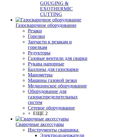
GOUGING &
EXOTHERMIC
CUTTING
Газосварочное оборудование
Резаки
Горелки
Запчасти к резакам и
горелкам
Редукторы
Газовые вентили для сварки
Рукава напорные
Баллоны для газосварки
Манометры
Машины газовой резки
Медицинское оборудование
Оборудование для
газораспределительных
систем
Сетевое оборудование
+ ЕЩЕ 2
Сварочные аксессуары
Инструменты сварщика
Электрододержатели