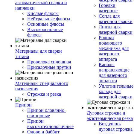
автоматической сварки и
Горелки
наплавки
лазерные
Кислые флюсы
Сопла для
Нейтральные флюсы
лазерной сварки
Основные флюсы
Линзы для
Высокоосновные
лазерной сварки
флюсы
Ролики
подающего
механизма для
Материалы для сварки
лазерного
титана
аппарата
Проволока сплошная
Каналы
Присадочные прутки
направляющие
для лазерного
аппарата
Материалы специального
Уплотнительные
назначения
кольца для
Строжка и резка
лазерной сварки
Припои
Припои оловянно-
Дуговая строжка и
свинцовые
экзотермическая резка
Припои
Воздушно-
высокотехнологичные
дуговая строжка
Олово и баббит