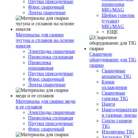
Прутки присадочные
проволоки
Флюс сварочный
MIG/MAG
Ленты сварочные
Шейки горелок
(гусаки)
MIG/MAG
+ ЕЩЕ
Материалы для сварки
чугуна и сплавов на основе
никеля
Электроды сварочные
Сварочное
Проволока сплошная
оборудование для TIG
Проволока
сварки
порошковая
Сварочные
Прутки присадочные
аппараты TIG
Флюс сварочный
Блоки
Ленты сварочные
охлаждения
Сварочные
горелки TIG
Материалы для сварки меди
Цанги
и ее сплавов
Цангодержатели
Электроды сварочные
и газовые линзы
Проволока сплошная
Сопло газовое
Прутки присадочные
TIG
Флюс сварочный
Изоляторы TIG
Заглушки TIG