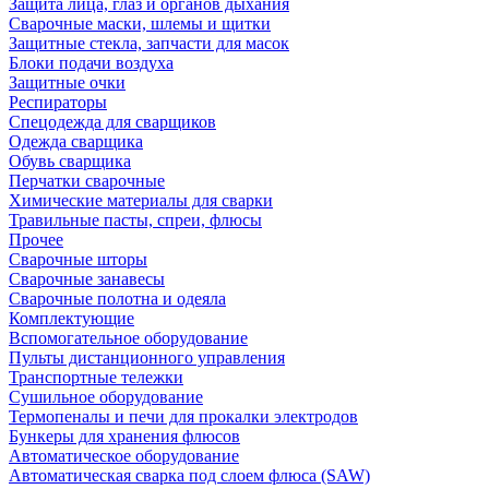
Защита лица, глаз и органов дыхания
Сварочные маски, шлемы и щитки
Защитные стекла, запчасти для масок
Блоки подачи воздуха
Защитные очки
Респираторы
Спецодежда для сварщиков
Одежда сварщика
Обувь сварщика
Перчатки сварочные
Химические материалы для сварки
Травильные пасты, спреи, флюсы
Прочее
Сварочные шторы
Сварочные занавесы
Сварочные полотна и одеяла
Комплектующие
Вспомогательное оборудование
Пульты дистанционного управления
Транспортные тележки
Сушильное оборудование
Термопеналы и печи для прокалки электродов
Бункеры для хранения флюсов
Автоматическое оборудование
Автоматическая сварка под слоем флюса (SAW)