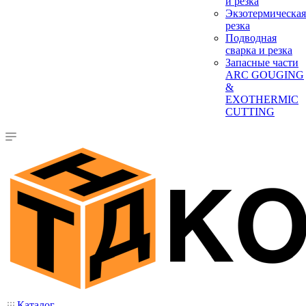
и резка
Экзотермическая
резка
Подводная
сварка и резка
Запасные части
ARC GOUGING
&
EXOTHERMIC
CUTTING
Каталог