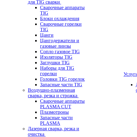
для TIG сварки
Сварочные аппараты
TIG
Блоки охлаждения
Сварочные горелки
TIG
Цанги
Цангодержатели и
газовые линзы
Сопло газовое TIG
Изоляторы TIG
Заглушки TIG
Наборы для TIG
горелки
Услуг
Головки TIG горелок
Запасные части TIG
Воздушно-плазменная
сварка, резка и строжка
Сварочные аппараты
PLASMA CUT
Плазмотроны
Запасные части
PLASMA
Лазерная сварка, резка и
очистка