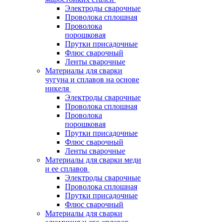
Электроды сварочные
Проволока сплошная
Проволока
порошковая
Прутки присадочные
Флюс сварочный
Ленты сварочные
Материалы для сварки
чугуна и сплавов на основе
никеля
Электроды сварочные
Проволока сплошная
Проволока
порошковая
Прутки присадочные
Флюс сварочный
Ленты сварочные
Материалы для сварки меди
и ее сплавов
Электроды сварочные
Проволока сплошная
Прутки присадочные
Флюс сварочный
Материалы для сварки