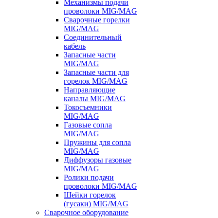
Механизмы подачи
проволоки MIG/MAG
Сварочные горелки
MIG/MAG
Соединительный
кабель
Запасные части
MIG/MAG
Запасные части для
горелок MIG/MAG
Направляющие
каналы MIG/MAG
Токосъемники
MIG/MAG
Газовые сопла
MIG/MAG
Пружины для сопла
MIG/MAG
Диффузоры газовые
MIG/MAG
Ролики подачи
проволоки MIG/MAG
Шейки горелок
(гусаки) MIG/MAG
Сварочное оборудование