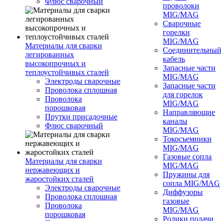
Флюс сварочный
проволоки
MIG/MAG
Сварочные
горелки
MIG/MAG
Материалы для сварки
Соединительны
легированных
кабель
высокопрочных и
Запасные части
теплоустойчивых сталей
MIG/MAG
Электроды сварочные
Запасные части
Проволока сплошная
для горелок
Проволока
MIG/MAG
порошковая
Направляющие
Прутки присадочные
каналы
Флюс сварочный
MIG/MAG
Токосъемники
MIG/MAG
Газовые сопла
Материалы для сварки
MIG/MAG
нержавеющих и
Пружины для
жаростойких сталей
сопла MIG/MAG
Электроды сварочные
Диффузоры
Проволока сплошная
газовые
Проволока
MIG/MAG
порошковая
Ролики подачи