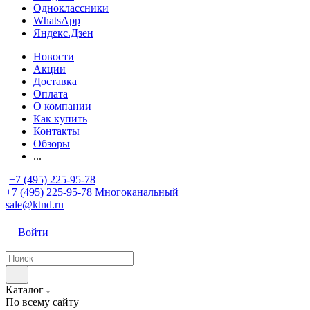
Одноклассники
WhatsApp
Яндекс.Дзен
Новости
Акции
Доставка
Оплата
О компании
Как купить
Контакты
Обзоры
...
+7 (495) 225-95-78
+7 (495) 225-95-78
Многоканальный
sale@ktnd.ru
Войти
Каталог
По всему сайту