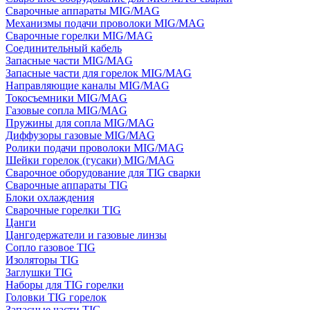
Сварочные аппараты MIG/MAG
Механизмы подачи проволоки MIG/MAG
Сварочные горелки MIG/MAG
Соединительный кабель
Запасные части MIG/MAG
Запасные части для горелок MIG/MAG
Направляющие каналы MIG/MAG
Токосъемники MIG/MAG
Газовые сопла MIG/MAG
Пружины для сопла MIG/MAG
Диффузоры газовые MIG/MAG
Ролики подачи проволоки MIG/MAG
Шейки горелок (гусаки) MIG/MAG
Сварочное оборудование для TIG сварки
Сварочные аппараты TIG
Блоки охлаждения
Сварочные горелки TIG
Цанги
Цангодержатели и газовые линзы
Сопло газовое TIG
Изоляторы TIG
Заглушки TIG
Наборы для TIG горелки
Головки TIG горелок
Запасные части TIG