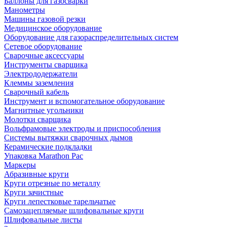
Баллоны для газосварки
Манометры
Машины газовой резки
Медицинское оборудование
Оборудование для газораспределительных систем
Сетевое оборудование
Сварочные аксессуары
Инструменты сварщика
Электрододержатели
Клеммы заземления
Сварочный кабель
Инструмент и вспомогательное оборудование
Магнитные угольники
Молотки сварщика
Вольфрамовые электроды и приспособления
Системы вытяжки сварочных дымов
Керамические подкладки
Упаковка Marathon Pac
Маркеры
Абразивные круги
Круги отрезные по металлу
Круги зачистные
Круги лепестковые тарельчатые
Самозацепляемые шлифовальные круги
Шлифовальные листы