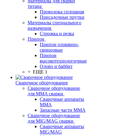
Материалы для сварки
титана
Проволока сплошная
Присадочные прутки
Материалы специального
назначения
Строжка и резка
Припои
Припои оловянно-
свинцовые
Припои
высокотехнологичные
Олово и баббит
+ ЕЩЕ 1
Сварочное оборудование
Сварочное оборудование
для MMA сварки
Сварочные аппараты
MMA
Запасные части MMA
Сварочное оборудование
для MIG/MAG сварки
Сварочные аппараты
MIG/MAG