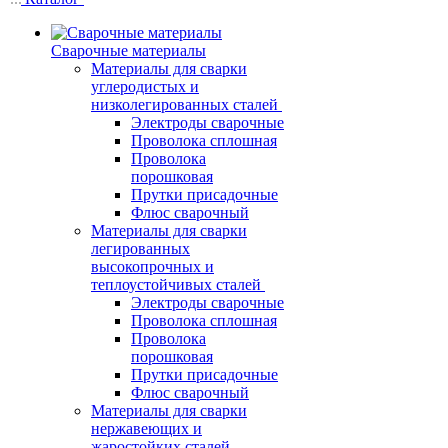
Сварочные материалы
Материалы для сварки
углеродистых и
низколегированных сталей
Электроды сварочные
Проволока сплошная
Проволока
порошковая
Прутки присадочные
Флюс сварочный
Материалы для сварки
легированных
высокопрочных и
теплоустойчивых сталей
Электроды сварочные
Проволока сплошная
Проволока
порошковая
Прутки присадочные
Флюс сварочный
Материалы для сварки
нержавеющих и
жаростойких сталей