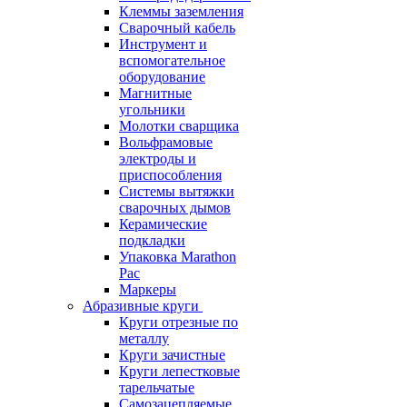
Клеммы заземления
Сварочный кабель
Инструмент и
вспомогательное
оборудование
Магнитные
угольники
Молотки сварщика
Вольфрамовые
электроды и
приспособления
Системы вытяжки
сварочных дымов
Керамические
подкладки
Упаковка Marathon
Pac
Маркеры
Абразивные круги
Круги отрезные по
металлу
Круги зачистные
Круги лепестковые
тарельчатые
Самозацепляемые