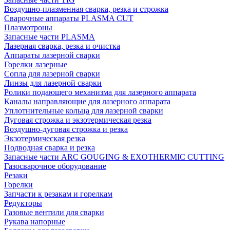
Воздушно-плазменная сварка, резка и строжка
Сварочные аппараты PLASMA CUT
Плазмотроны
Запасные части PLASMA
Лазерная сварка, резка и очистка
Аппараты лазерной сварки
Горелки лазерные
Сопла для лазерной сварки
Линзы для лазерной сварки
Ролики подающего механизма для лазерного аппарата
Каналы направляющие для лазерного аппарата
Уплотнительные кольца для лазерной сварки
Дуговая строжка и экзотермическая резка
Воздушно-дуговая строжка и резка
Экзотермическая резка
Подводная сварка и резка
Запасные части ARC GOUGING & EXOTHERMIC CUTTING
Газосварочное оборудование
Резаки
Горелки
Запчасти к резакам и горелкам
Редукторы
Газовые вентили для сварки
Рукава напорные