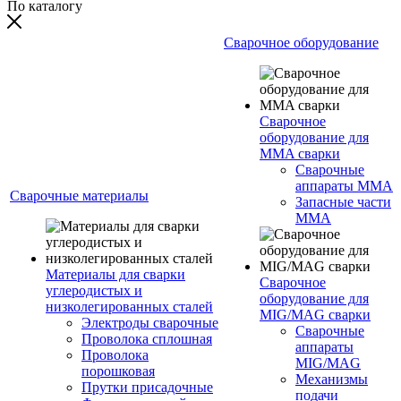
По каталогу
Сварочное оборудование
Сварочное
оборудование для
MMA сварки
Сварочные
аппараты MMA
Сварочные материалы
Запасные части
MMA
Материалы для сварки
Сварочное
углеродистых и
оборудование для
низколегированных сталей
MIG/MAG сварки
Электроды сварочные
Сварочные
Проволока сплошная
аппараты
Проволока
MIG/MAG
порошковая
Механизмы
Прутки присадочные
подачи