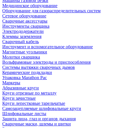
Машины газовой резки
Медицинское оборудование
Оборудование для газораспределительных систем
Сетевое оборудование
Сварочные аксессуары
Инструменты сварщика
Электрододержатели
Клеммы заземления
Сварочный кабель
Инструмент и вспомогательное оборудование
Магнитные угольники
Молотки сварщика
Вольфрамовые электроды и приспособления
Системы вытяжки сварочных дымов
Керамические подкладки
Упаковка Marathon Pac
Маркеры
Абразивные круги
Круги отрезные по металлу
Круги зачистные
Круги лепестковые тарельчатые
Самозацепляемые шлифовальные круги
Шлифовальные листы
Защита лица, глаз и органов дыхания
Сварочные маски, шлемы и щитки