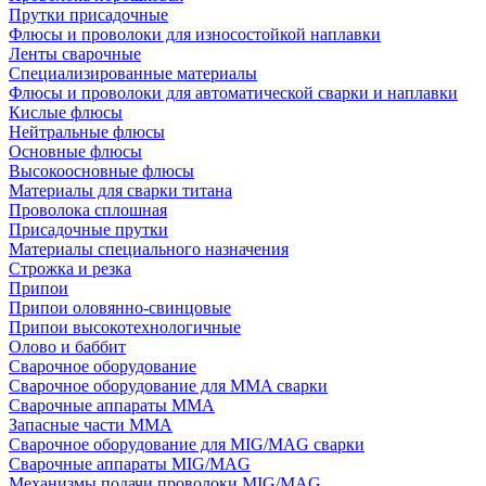
Прутки присадочные
Флюсы и проволоки для износостойкой наплавки
Ленты сварочные
Специализированные материалы
Флюсы и проволоки для автоматической сварки и наплавки
Кислые флюсы
Нейтральные флюсы
Основные флюсы
Высокоосновные флюсы
Материалы для сварки титана
Проволока сплошная
Присадочные прутки
Материалы специального назначения
Строжка и резка
Припои
Припои оловянно-свинцовые
Припои высокотехнологичные
Олово и баббит
Сварочное оборудование
Сварочное оборудование для MMA сварки
Сварочные аппараты MMA
Запасные части MMA
Сварочное оборудование для MIG/MAG сварки
Сварочные аппараты MIG/MAG
Механизмы подачи проволоки MIG/MAG