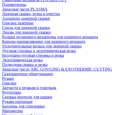
Плазмотроны
Запасные части PLASMA
Лазерная сварка, резка и очистка
Аппараты лазерной сварки
Горелки лазерные
Сопла для лазерной сварки
Линзы для лазерной сварки
Ролики подающего механизма для лазерного аппарата
Каналы направляющие для лазерного аппарата
Уплотнительные кольца для лазерной сварки
Дуговая строжка и экзотермическая резка
Воздушно-дуговая строжка и резка
Экзотермическая резка
Подводная сварка и резка
Запасные части ARC GOUGING & EXOTHERMIC CUTTING
Газосварочное оборудование
Резаки
Горелки
Запчасти к резакам и горелкам
Редукторы
Газовые вентили для сварки
Рукава напорные
Баллоны для газосварки
Манометры