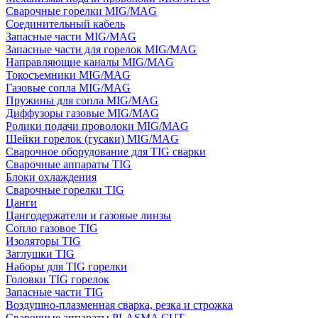
Сварочные горелки MIG/MAG
Соединительный кабель
Запасные части MIG/MAG
Запасные части для горелок MIG/MAG
Направляющие каналы MIG/MAG
Токосъемники MIG/MAG
Газовые сопла MIG/MAG
Пружины для сопла MIG/MAG
Диффузоры газовые MIG/MAG
Ролики подачи проволоки MIG/MAG
Шейки горелок (гусаки) MIG/MAG
Сварочное оборудование для TIG сварки
Сварочные аппараты TIG
Блоки охлаждения
Сварочные горелки TIG
Цанги
Цангодержатели и газовые линзы
Сопло газовое TIG
Изоляторы TIG
Заглушки TIG
Наборы для TIG горелки
Головки TIG горелок
Запасные части TIG
Воздушно-плазменная сварка, резка и строжка
Сварочные аппараты PLASMA CUT