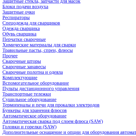
Защитные стекла, запчасти для масок
Блоки подачи воздуха
Защитные очки
Респираторы
Спецодежда для сварщиков
Одежда сварщика
Обувь сварщика
Перчатки сварочные
Химические материалы для сварки
Травильные пасты, спреи, флюсы
Прочее
Сварочные шторы
Сварочные занавесы
Сварочные полотна и одеяла
Комплектующие
Вспомогательное оборудование
Пульты дистанционного управления
Транспортные тележки
Сушильное оборудование
Термопеналы и печи для прокалки электродов
Бункеры для хранения флюсов
Автоматическое оборудование
Автоматическая сварка под слоем флюса (SAW)
Головки и горелки (SAW)
Дополнительные оснащение и опции для оборудования автома