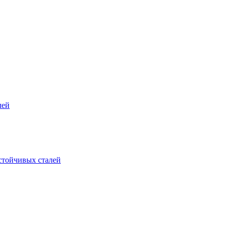
лей
стойчивых сталей