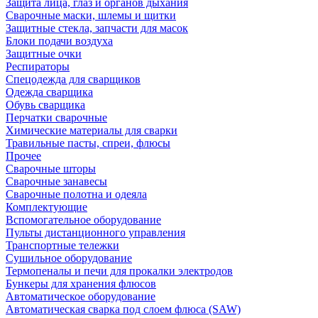
Защита лица, глаз и органов дыхания
Сварочные маски, шлемы и щитки
Защитные стекла, запчасти для масок
Блоки подачи воздуха
Защитные очки
Респираторы
Спецодежда для сварщиков
Одежда сварщика
Обувь сварщика
Перчатки сварочные
Химические материалы для сварки
Травильные пасты, спреи, флюсы
Прочее
Сварочные шторы
Сварочные занавесы
Сварочные полотна и одеяла
Комплектующие
Вспомогательное оборудование
Пульты дистанционного управления
Транспортные тележки
Сушильное оборудование
Термопеналы и печи для прокалки электродов
Бункеры для хранения флюсов
Автоматическое оборудование
Автоматическая сварка под слоем флюса (SAW)