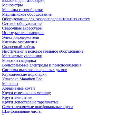
Баллоны для газосварки
Манометры
Машины газовой резки
Медицинское оборудование
Оборудование для газораспределительных систем
Сетевое оборудование
Сварочные аксессуары
Инструменты сварщика
Электрододержатели
Клеммы заземления
Сварочный кабель
Инструмент и вспомогательное оборудование
Магнитные угольники
Молотки сварщика
Вольфрамовые электроды и приспособления
Системы вытяжки сварочных дымов
Керамические подкладки
Упаковка Marathon Pac
Маркеры
Абразивные круги
Круги отрезные по металлу
Круги зачистные
Круги лепестковые тарельчатые
Самозацепляемые шлифовальные круги
Шлифовальные листы