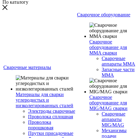
По каталогу
Сварочное оборудование
Сварочное
оборудование для
MMA сварки
Сварочные
аппараты MMA
Сварочные материалы
Запасные части
MMA
Материалы для сварки
Сварочное
углеродистых и
оборудование для
низколегированных сталей
MIG/MAG сварки
Электроды сварочные
Сварочные
Проволока сплошная
аппараты
Проволока
MIG/MAG
порошковая
Механизмы
Прутки присадочные
подачи