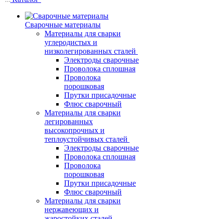
Сварочные материалы
Материалы для сварки
углеродистых и
низколегированных сталей
Электроды сварочные
Проволока сплошная
Проволока
порошковая
Прутки присадочные
Флюс сварочный
Материалы для сварки
легированных
высокопрочных и
теплоустойчивых сталей
Электроды сварочные
Проволока сплошная
Проволока
порошковая
Прутки присадочные
Флюс сварочный
Материалы для сварки
нержавеющих и
жаростойких сталей