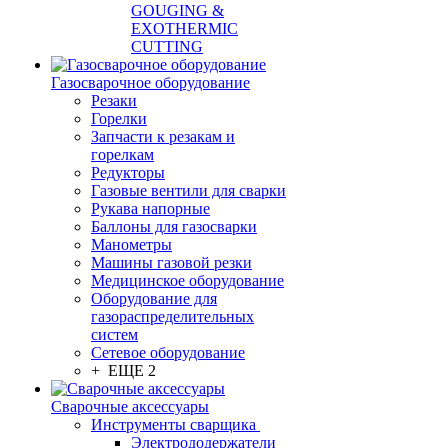
GOUGING &
EXOTHERMIC
CUTTING
Газосварочное оборудование
Резаки
Горелки
Запчасти к резакам и
горелкам
Редукторы
Газовые вентили для сварки
Рукава напорные
Баллоны для газосварки
Манометры
Машины газовой резки
Медицинское оборудование
Оборудование для
газораспределительных
систем
Сетевое оборудование
+ ЕЩЕ 2
Сварочные аксессуары
Инструменты сварщика
Электрододержатели