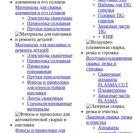
Наборы для TIG
Материалы для сварки
горелки
алюминия и его сплавов
Головки TIG
Электроды сварочные
горелок
Проволока сплошная
Запасные части
Прутки присадочные
TIG
+ ЕЩЕ
Материалы для наплавки и
ремонта деталей
Электроды сварочные
Воздушно-плазменная
Проволока сплошная
сварка, резка и
Проволока
строжка
порошковая
Сварочные
Прутки присадочные
аппараты
Флюсы и проволоки
PLASMA CUT
для износостойкой
Плазмотроны
наплавки
Запасные части
Ленты сварочные
PLASMA
Специализированные
материалы
Лазерная сварка, резка
и очистка
Аппараты
Флюсы и проволоки для
лазерной сварки