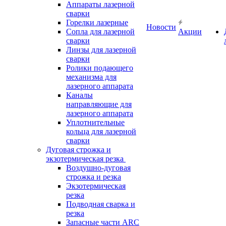
Аппараты лазерной
сварки
Горелки лазерные
Новости
Сопла для лазерной
Акции
сварки
Линзы для лазерной
сварки
Ролики подающего
механизма для
лазерного аппарата
Каналы
направляющие для
лазерного аппарата
Уплотнительные
кольца для лазерной
сварки
Дуговая строжка и
экзотермическая резка
Воздушно-дуговая
строжка и резка
Экзотермическая
резка
Подводная сварка и
резка
Запасные части ARC