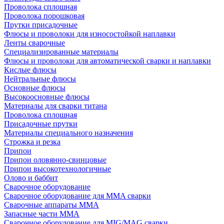
Проволока сплошная
Проволока порошковая
Прутки присадочные
Флюсы и проволоки для износостойкой наплавки
Ленты сварочные
Специализированные материалы
Флюсы и проволоки для автоматической сварки и наплавки
Кислые флюсы
Нейтральные флюсы
Основные флюсы
Высокоосновные флюсы
Материалы для сварки титана
Проволока сплошная
Присадочные прутки
Материалы специального назначения
Строжка и резка
Припои
Припои оловянно-свинцовые
Припои высокотехнологичные
Олово и баббит
Сварочное оборудование
Сварочное оборудование для MMA сварки
Сварочные аппараты MMA
Запасные части MMA
Сварочное оборудование для MIG/MAG сварки