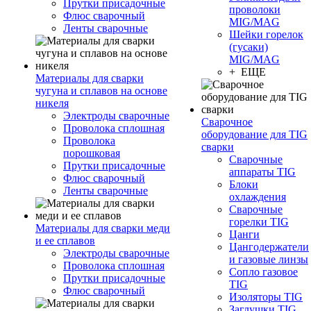
Прутки присадочные
проволоки
Флюс сварочный
MIG/MAG
Ленты сварочные
Шейки горелок
(гусаки)
MIG/MAG
+ ЕЩЕ
Материалы для сварки
чугуна и сплавов на основе
никеля
Электроды сварочные
Сварочное
Проволока сплошная
оборудование для TIG
Проволока
сварки
порошковая
Сварочные
Прутки присадочные
аппараты TIG
Флюс сварочный
Блоки
Ленты сварочные
охлаждения
Сварочные
горелки TIG
Материалы для сварки меди
Цанги
и ее сплавов
Цангодержатели
Электроды сварочные
и газовые линзы
Проволока сплошная
Сопло газовое
Прутки присадочные
TIG
Флюс сварочный
Изоляторы TIG
Заглушки TIG