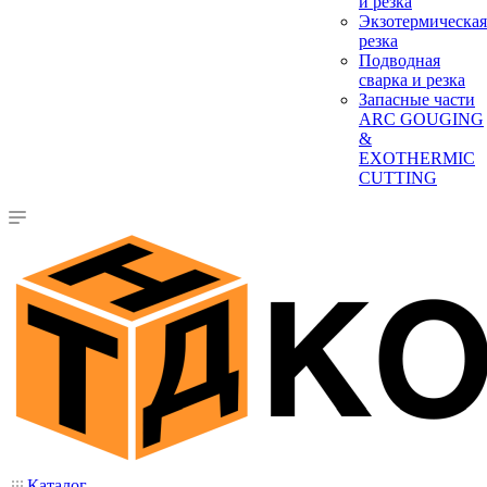
и резка
Экзотермическая
резка
Подводная
сварка и резка
Запасные части
ARC GOUGING
&
EXOTHERMIC
CUTTING
Каталог