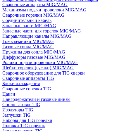
Сварочные аппараты MIG/MAG
Механизмы подачи проволоки MIG/MAG
Сварочные горелки MIG/MAG
Соединительный кабель
Запасные части MIG/MAG
Запасные части для горелок MIG/MAG
Направляющие каналы MIG/MAG
Токосъемники MIG/MAG
Газовые сопла MIG/MAG
Пружины для сопла MIG/MAG
Диффузоры газовые MIG/MAG
Ролики подачи проволоки MIG/MAG
Шейки горелок (гусаки) MIG/MAG
Сварочное оборудование для TIG сварки
Сварочные аппараты TIG
Блоки охлаждения
Сварочные горелки TIG
Цанги
Цангодержатели и газовые линзы
Сопло газовое TIG
Изоляторы TIG
Заглушки TIG
Наборы для TIG горелки
Головки TIG горелок
Запасные части TIG