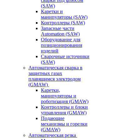
сварки под флюсом
(SAW)
Каретки и
манипуляторы (SAW)
Контроллеры (SAW)
Запасные части
Automation (SAW)
Оборудование для
позиционирования
изделий
Сварочные источники
(SAW)
Автоматическая сварка в
защитных газах
плавящимся электродом
(GMAW)
Каретки,
манипуляторы и
роботизация (GMAW)
Контроллеры и блоки
управления (GMAW)
Подающие
механизмы и горелки
(GMAW)
Автоматическая резка