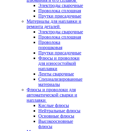
алюминия и его сплавов
Электроды сварочные
Проволока сплошная
Прутки присадочные
Материалы для наплавки и
ремонта деталей
Электроды сварочные
Проволока сплошная
Проволока
порошковая
Прутки присадочные
Флюсы и проволоки
для износостойкой
наплавки
Ленты сварочные
Специализированные
материалы
Флюсы и проволоки для
автоматической сварки и
наплавки
Кислые флюсы
Нейтральные флюсы
Основные флюсы
Высокоосновные
флюсы