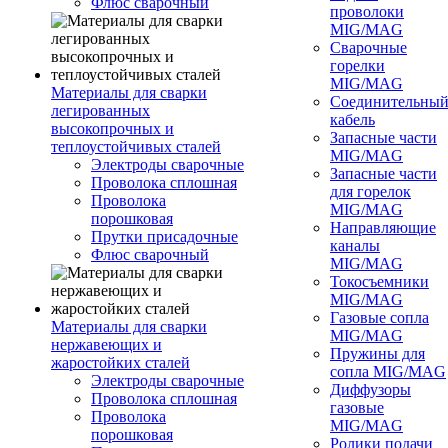
Флюс сварочный
проволоки
MIG/MAG
Сварочные
горелки
MIG/MAG
Материалы для сварки
Соединительны
легированных
кабель
высокопрочных и
Запасные части
теплоустойчивых сталей
MIG/MAG
Электроды сварочные
Запасные части
Проволока сплошная
для горелок
Проволока
MIG/MAG
порошковая
Направляющие
Прутки присадочные
каналы
Флюс сварочный
MIG/MAG
Токосъемники
MIG/MAG
Газовые сопла
Материалы для сварки
MIG/MAG
нержавеющих и
Пружины для
жаростойких сталей
сопла MIG/MAG
Электроды сварочные
Диффузоры
Проволока сплошная
газовые
Проволока
MIG/MAG
порошковая
Ролики подачи