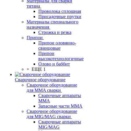
Материалы для сварки
титана
Проволока сплошная
Присадочные прутки
Материалы специального
назначения
Строжка и резка
Припои
Припои оловянно-
свинцовые
Припои
высокотехнологичные
Олово и баббит
+ ЕЩЕ 1
Сварочное оборудование
Сварочное оборудование
для MMA сварки
Сварочные аппараты
MMA
Запасные части MMA
Сварочное оборудование
для MIG/MAG сварки
Сварочные аппараты
MIG/MAG