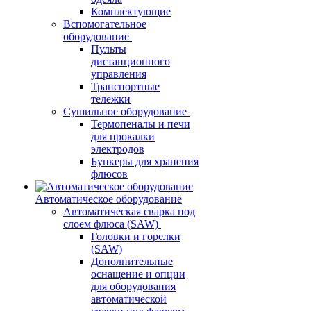
Комплектующие
Вспомогательное
оборудование
Пульты
дистанционного
управления
Транспортные
тележки
Сушильное оборудование
Термопеналы и печи
для прокалки
электродов
Бункеры для хранения
флюсов
Автоматическое оборудование
Автоматическая сварка под
слоем флюса (SAW)
Головки и горелки
(SAW)
Дополнительные
оснащение и опции
для оборудования
автоматической