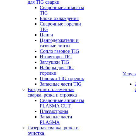
для TIG сварки
Сварочные аппараты
TIG
Блоки охлаждения
Сварочные горелки
TIG
Цанги
Цангодержатели и
газовые линзы
Сопло газовое TIG
Изоляторы TIG
Заглушки TIG
Наборы для TIG
горелки
Услуг
Головки TIG горелок
Запасные части TIG
Воздушно-плазменная
сварка, резка и строжка
Сварочные аппараты
PLASMA CUT
Плазмотроны
Запасные части
PLASMA
Лазерная сварка, резка и
очистка