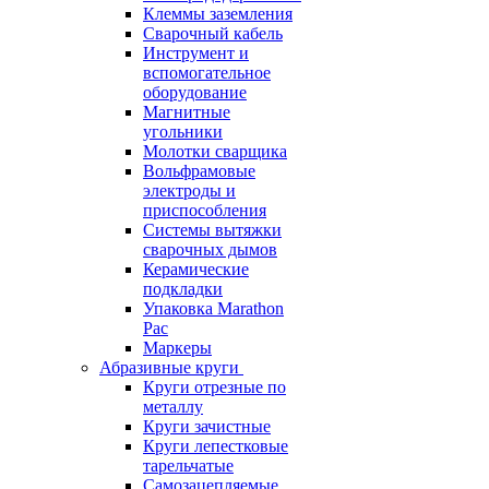
Клеммы заземления
Сварочный кабель
Инструмент и
вспомогательное
оборудование
Магнитные
угольники
Молотки сварщика
Вольфрамовые
электроды и
приспособления
Системы вытяжки
сварочных дымов
Керамические
подкладки
Упаковка Marathon
Pac
Маркеры
Абразивные круги
Круги отрезные по
металлу
Круги зачистные
Круги лепестковые
тарельчатые
Самозацепляемые