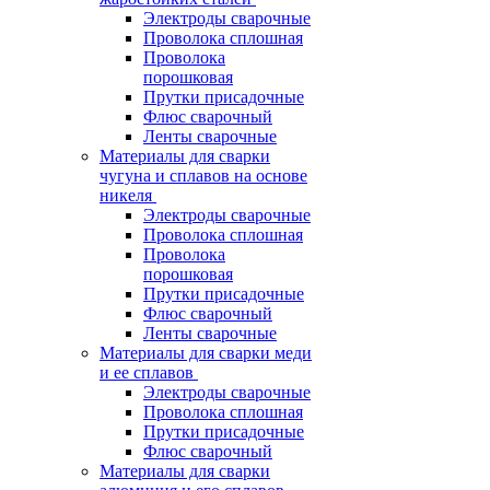
Электроды сварочные
Проволока сплошная
Проволока
порошковая
Прутки присадочные
Флюс сварочный
Ленты сварочные
Материалы для сварки
чугуна и сплавов на основе
никеля
Электроды сварочные
Проволока сплошная
Проволока
порошковая
Прутки присадочные
Флюс сварочный
Ленты сварочные
Материалы для сварки меди
и ее сплавов
Электроды сварочные
Проволока сплошная
Прутки присадочные
Флюс сварочный
Материалы для сварки