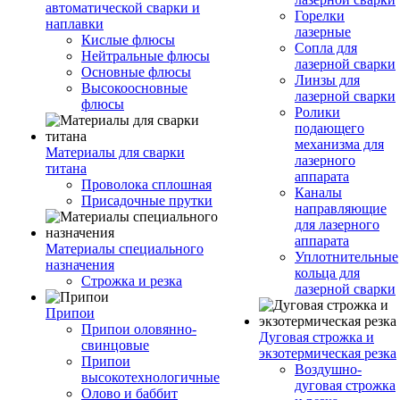
автоматической сварки и
Горелки
наплавки
лазерные
Кислые флюсы
Сопла для
Нейтральные флюсы
лазерной сварки
Основные флюсы
Линзы для
Высокоосновные
лазерной сварки
флюсы
Ролики
подающего
механизма для
Материалы для сварки
лазерного
титана
аппарата
Проволока сплошная
Каналы
Присадочные прутки
направляющие
для лазерного
аппарата
Материалы специального
Уплотнительные
назначения
кольца для
Строжка и резка
лазерной сварки
Припои
Припои оловянно-
Дуговая строжка и
свинцовые
экзотермическая резка
Припои
Воздушно-
высокотехнологичные
дуговая строжка
Олово и баббит