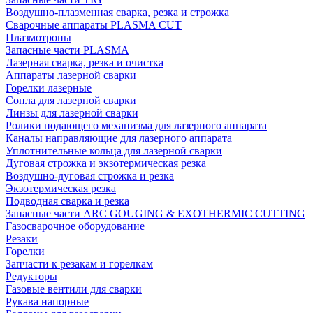
Воздушно-плазменная сварка, резка и строжка
Сварочные аппараты PLASMA CUT
Плазмотроны
Запасные части PLASMA
Лазерная сварка, резка и очистка
Аппараты лазерной сварки
Горелки лазерные
Сопла для лазерной сварки
Линзы для лазерной сварки
Ролики подающего механизма для лазерного аппарата
Каналы направляющие для лазерного аппарата
Уплотнительные кольца для лазерной сварки
Дуговая строжка и экзотермическая резка
Воздушно-дуговая строжка и резка
Экзотермическая резка
Подводная сварка и резка
Запасные части ARC GOUGING & EXOTHERMIC CUTTING
Газосварочное оборудование
Резаки
Горелки
Запчасти к резакам и горелкам
Редукторы
Газовые вентили для сварки
Рукава напорные