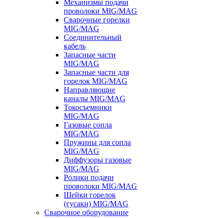
Механизмы подачи
проволоки MIG/MAG
Сварочные горелки
MIG/MAG
Соединительный
кабель
Запасные части
MIG/MAG
Запасные части для
горелок MIG/MAG
Направляющие
каналы MIG/MAG
Токосъемники
MIG/MAG
Газовые сопла
MIG/MAG
Пружины для сопла
MIG/MAG
Диффузоры газовые
MIG/MAG
Ролики подачи
проволоки MIG/MAG
Шейки горелок
(гусаки) MIG/MAG
Сварочное оборудование