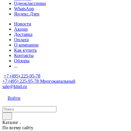
Одноклассники
WhatsApp
Яндекс.Дзен
Новости
Акции
Доставка
Оплата
О компании
Как купить
Контакты
Обзоры
...
+7 (495) 225-95-78
+7 (495) 225-95-78
Многоканальный
sale@ktnd.ru
Войти
Каталог
По всему сайту