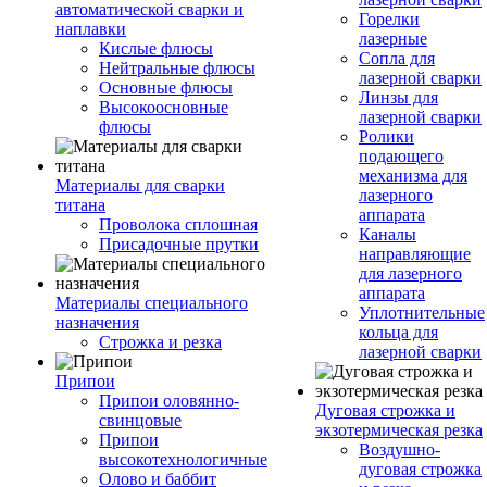
автоматической сварки и
Горелки
наплавки
лазерные
Кислые флюсы
Сопла для
Нейтральные флюсы
лазерной сварки
Основные флюсы
Линзы для
Высокоосновные
лазерной сварки
флюсы
Ролики
подающего
механизма для
Материалы для сварки
лазерного
титана
аппарата
Проволока сплошная
Каналы
Присадочные прутки
направляющие
для лазерного
аппарата
Материалы специального
Уплотнительные
назначения
кольца для
Строжка и резка
лазерной сварки
Припои
Припои оловянно-
Дуговая строжка и
свинцовые
экзотермическая резка
Припои
Воздушно-
высокотехнологичные
дуговая строжка
Олово и баббит