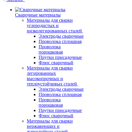
Сварочные материалы
Материалы для сварки
углеродистых и
низколегированных сталей
Электроды сварочные
Проволока сплошная
Проволока
порошковая
Прутки присадочные
Флюс сварочный
Материалы для сварки
легированных
высокопрочных и
теплоустойчивых сталей
Электроды сварочные
Проволока сплошная
Проволока
порошковая
Прутки присадочные
Флюс сварочный
Материалы для сварки
нержавеющих и
жаростойких сталей