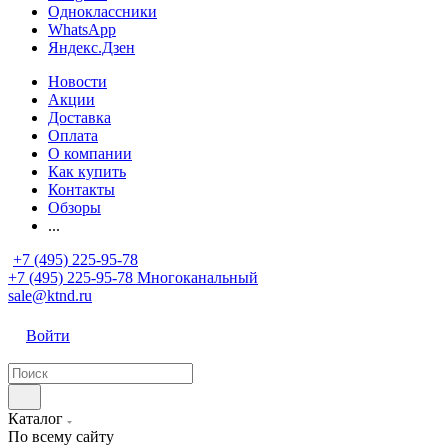
Одноклассники
WhatsApp
Яндекс.Дзен
Новости
Акции
Доставка
Оплата
О компании
Как купить
Контакты
Обзоры
...
+7 (495) 225-95-78
+7 (495) 225-95-78
Многоканальный
sale@ktnd.ru
Войти
Каталог
По всему сайту