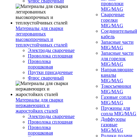
Флюс сварочный
проволоки
MIG/MAG
Сварочные
горелки
MIG/MAG
Материалы для сварки
Соединительны
легированных
кабель
высокопрочных и
Запасные части
теплоустойчивых сталей
MIG/MAG
Электроды сварочные
Запасные части
Проволока сплошная
для горелок
Проволока
MIG/MAG
порошковая
Направляющие
Прутки присадочные
каналы
Флюс сварочный
MIG/MAG
Токосъемники
MIG/MAG
Газовые сопла
Материалы для сварки
MIG/MAG
нержавеющих и
Пружины для
жаростойких сталей
сопла MIG/MAG
Электроды сварочные
Диффузоры
Проволока сплошная
газовые
Проволока
MIG/MAG
порошковая
Ролики подачи