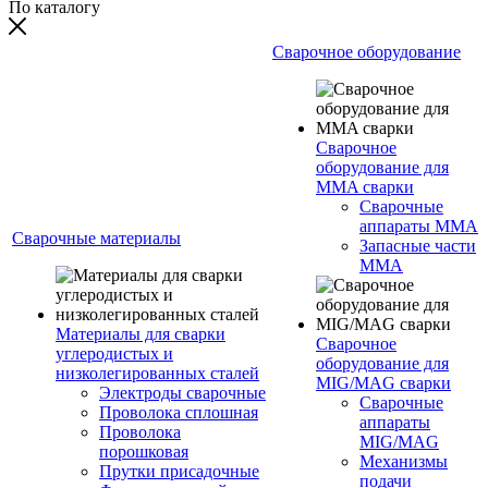
По каталогу
Сварочное оборудование
Сварочное
оборудование для
MMA сварки
Сварочные
аппараты MMA
Сварочные материалы
Запасные части
MMA
Материалы для сварки
Сварочное
углеродистых и
оборудование для
низколегированных сталей
MIG/MAG сварки
Электроды сварочные
Сварочные
Проволока сплошная
аппараты
Проволока
MIG/MAG
порошковая
Механизмы
Прутки присадочные
подачи