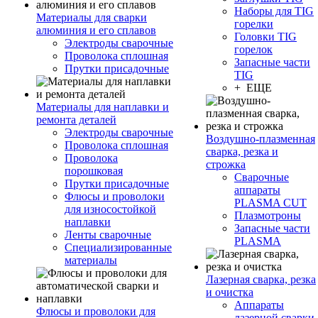
Наборы для TIG
Материалы для сварки
горелки
алюминия и его сплавов
Головки TIG
Электроды сварочные
горелок
Проволока сплошная
Запасные части
Прутки присадочные
TIG
+ ЕЩЕ
Материалы для наплавки и
ремонта деталей
Электроды сварочные
Воздушно-плазменная
Проволока сплошная
сварка, резка и
Проволока
строжка
порошковая
Сварочные
Прутки присадочные
аппараты
Флюсы и проволоки
PLASMA CUT
для износостойкой
Плазмотроны
наплавки
Запасные части
Ленты сварочные
PLASMA
Специализированные
материалы
Лазерная сварка, резка
и очистка
Аппараты
Флюсы и проволоки для
лазерной сварки