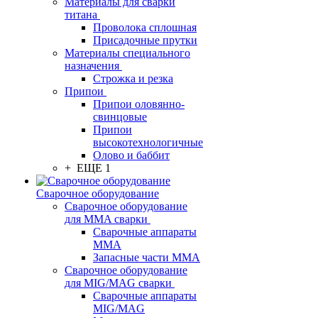
Материалы для сварки
титана
Проволока сплошная
Присадочные прутки
Материалы специального
назначения
Строжка и резка
Припои
Припои оловянно-
свинцовые
Припои
высокотехнологичные
Олово и баббит
+ ЕЩЕ 1
Сварочное оборудование
Сварочное оборудование
для MMA сварки
Сварочные аппараты
MMA
Запасные части MMA
Сварочное оборудование
для MIG/MAG сварки
Сварочные аппараты
MIG/MAG