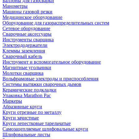
Баллоны для газосварки
Манометры
Машины газовой резки
Медицинское оборудование
Оборудование для газораспределительных систем
Сетевое оборудование
Сварочные аксессуары
Инструменты сварщика
Электрододержатели
Клеммы заземления
Сварочный кабель
Инструмент и вспомогательное оборудование
Магнитные угольники
Молотки сварщика
Вольфрамовые электроды и приспособления
Системы вытяжки сварочных дымов
Керамические подкладки
Упаковка Marathon Pac
Маркеры
Абразивные круги
Круги отрезные по металлу
Круги зачистные
Круги лепестковые тарельчатые
Самозацепляемые шлифовальные круги
Шлифовальные листы