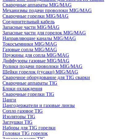
Сварочные аппараты MIG/MAG
Механизмы подачи проволоки MIG/MAG
Сварочные горелки MIG/MAG
Соединительный кабель
Запасные части MIG/MAG
Запасные части для горелок MIG/MAG
Направляющие каналы MIG/MAG
Токосъемники MIG/MAG
Газовые сопла MIG/MAG
Пружины для сопла MIG/MAG
Диффузоры газовые MIG/MAG
Ролики подачи проволоки MIG/MAG
Шейки горелок (гусаки) MIG/MAG
Сварочное оборудование для TIG сварки
Сварочные аппараты TIG
Блоки охлаждения
Сварочные горелки TIG
Цанги
Цангодержатели и газовые линзы
Сопло газовое TIG
Изоляторы TIG
Заглушки TIG
Наборы для TIG горелки
Головки TIG горелок
Запасные части TIG