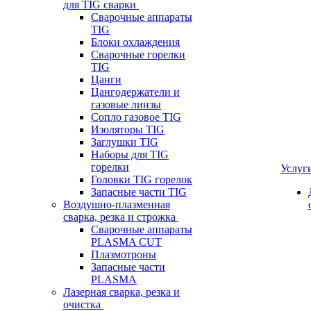
для TIG сварки
Сварочные аппараты
TIG
Блоки охлаждения
Сварочные горелки
TIG
Цанги
Цангодержатели и
газовые линзы
Сопло газовое TIG
Изоляторы TIG
Заглушки TIG
Наборы для TIG
горелки
Услуг
Головки TIG горелок
Запасные части TIG
Воздушно-плазменная
сварка, резка и строжка
Сварочные аппараты
PLASMA CUT
Плазмотроны
Запасные части
PLASMA
Лазерная сварка, резка и
очистка