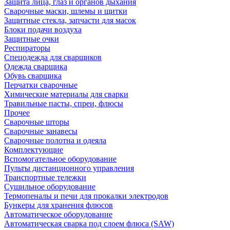
Защита лица, глаз и органов дыхания
Сварочные маски, шлемы и щитки
Защитные стекла, запчасти для масок
Блоки подачи воздуха
Защитные очки
Респираторы
Спецодежда для сварщиков
Одежда сварщика
Обувь сварщика
Перчатки сварочные
Химические материалы для сварки
Травильные пасты, спреи, флюсы
Прочее
Сварочные шторы
Сварочные занавесы
Сварочные полотна и одеяла
Комплектующие
Вспомогательное оборудование
Пульты дистанционного управления
Транспортные тележки
Сушильное оборудование
Термопеналы и печи для прокалки электродов
Бункеры для хранения флюсов
Автоматическое оборудование
Автоматическая сварка под слоем флюса (SAW)