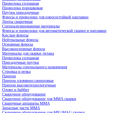
Проволока сплошная
Проволока порошковая
Прутки присадочные
Флюсы и проволоки для износостойкой наплавки
Ленты сварочные
Специализированные материалы
Флюсы и проволоки для автоматической сварки и наплавки
Кислые флюсы
Нейтральные флюсы
Основные флюсы
Высокоосновные флюсы
Материалы для сварки титана
Проволока сплошная
Присадочные прутки
Материалы специального назначения
Строжка и резка
Припои
Припои оловянно-свинцовые
Припои высокотехнологичные
Олово и баббит
Сварочное оборудование
Сварочное оборудование для MMA сварки
Сварочные аппараты MMA
Запасные части MMA
Сварочное оборудование для MIG/MAG сварки