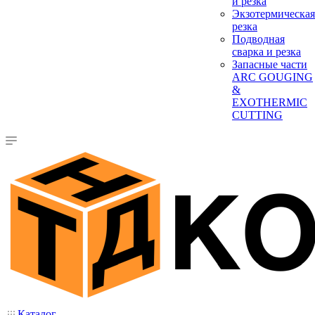
и резка
Экзотермическая
резка
Подводная
сварка и резка
Запасные части
ARC GOUGING
&
EXOTHERMIC
CUTTING
Каталог