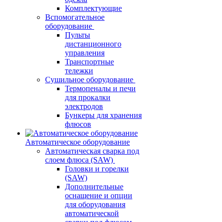
Комплектующие
Вспомогательное
оборудование
Пульты
дистанционного
управления
Транспортные
тележки
Сушильное оборудование
Термопеналы и печи
для прокалки
электродов
Бункеры для хранения
флюсов
Автоматическое оборудование
Автоматическая сварка под
слоем флюса (SAW)
Головки и горелки
(SAW)
Дополнительные
оснащение и опции
для оборудования
автоматической