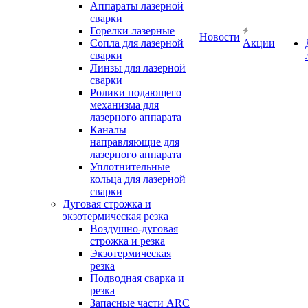
Аппараты лазерной
сварки
Горелки лазерные
Новости
Сопла для лазерной
Акции
сварки
Линзы для лазерной
сварки
Ролики подающего
механизма для
лазерного аппарата
Каналы
направляющие для
лазерного аппарата
Уплотнительные
кольца для лазерной
сварки
Дуговая строжка и
экзотермическая резка
Воздушно-дуговая
строжка и резка
Экзотермическая
резка
Подводная сварка и
резка
Запасные части ARC