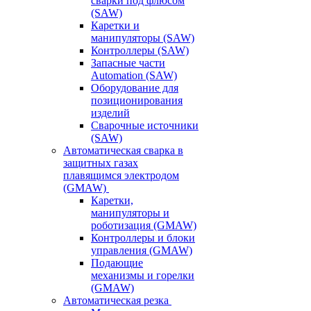
сварки под флюсом
(SAW)
Каретки и
манипуляторы (SAW)
Контроллеры (SAW)
Запасные части
Automation (SAW)
Оборудование для
позиционирования
изделий
Сварочные источники
(SAW)
Автоматическая сварка в
защитных газах
плавящимся электродом
(GMAW)
Каретки,
манипуляторы и
роботизация (GMAW)
Контроллеры и блоки
управления (GMAW)
Подающие
механизмы и горелки
(GMAW)
Автоматическая резка