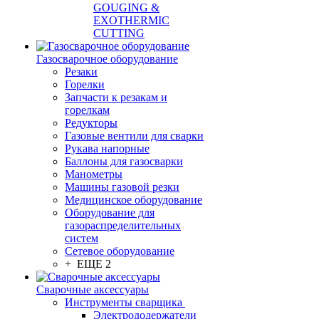
GOUGING &
EXOTHERMIC
CUTTING
Газосварочное оборудование
Резаки
Горелки
Запчасти к резакам и
горелкам
Редукторы
Газовые вентили для сварки
Рукава напорные
Баллоны для газосварки
Манометры
Машины газовой резки
Медицинское оборудование
Оборудование для
газораспределительных
систем
Сетевое оборудование
+ ЕЩЕ 2
Сварочные аксессуары
Инструменты сварщика
Электрододержатели