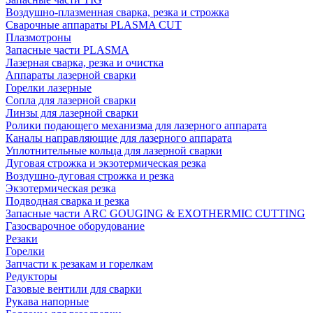
Воздушно-плазменная сварка, резка и строжка
Сварочные аппараты PLASMA CUT
Плазмотроны
Запасные части PLASMA
Лазерная сварка, резка и очистка
Аппараты лазерной сварки
Горелки лазерные
Сопла для лазерной сварки
Линзы для лазерной сварки
Ролики подающего механизма для лазерного аппарата
Каналы направляющие для лазерного аппарата
Уплотнительные кольца для лазерной сварки
Дуговая строжка и экзотермическая резка
Воздушно-дуговая строжка и резка
Экзотермическая резка
Подводная сварка и резка
Запасные части ARC GOUGING & EXOTHERMIC CUTTING
Газосварочное оборудование
Резаки
Горелки
Запчасти к резакам и горелкам
Редукторы
Газовые вентили для сварки
Рукава напорные