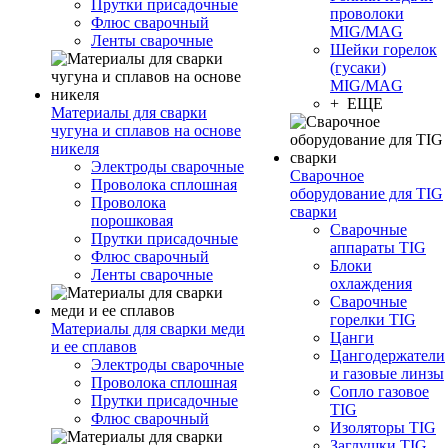
Прутки присадочные
проволоки
Флюс сварочный
MIG/MAG
Ленты сварочные
Шейки горелок
(гусаки)
MIG/MAG
+ ЕЩЕ
Материалы для сварки
чугуна и сплавов на основе
никеля
Электроды сварочные
Сварочное
Проволока сплошная
оборудование для TIG
Проволока
сварки
порошковая
Сварочные
Прутки присадочные
аппараты TIG
Флюс сварочный
Блоки
Ленты сварочные
охлаждения
Сварочные
горелки TIG
Материалы для сварки меди
Цанги
и ее сплавов
Цангодержатели
Электроды сварочные
и газовые линзы
Проволока сплошная
Сопло газовое
Прутки присадочные
TIG
Флюс сварочный
Изоляторы TIG
Заглушки TIG