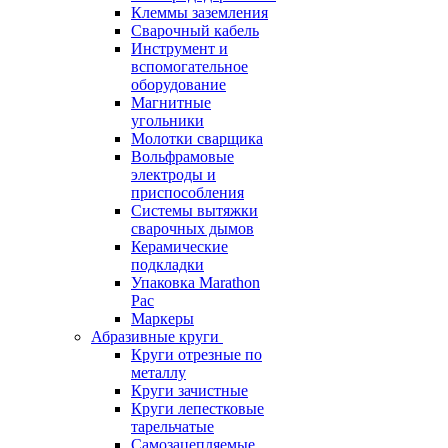
Клеммы заземления
Сварочный кабель
Инструмент и
вспомогательное
оборудование
Магнитные
угольники
Молотки сварщика
Вольфрамовые
электроды и
приспособления
Системы вытяжки
сварочных дымов
Керамические
подкладки
Упаковка Marathon
Pac
Маркеры
Абразивные круги
Круги отрезные по
металлу
Круги зачистные
Круги лепестковые
тарельчатые
Самозацепляемые