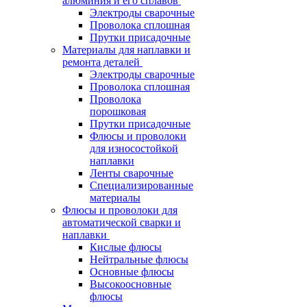
алюминия и его сплавов
Электроды сварочные
Проволока сплошная
Прутки присадочные
Материалы для наплавки и
ремонта деталей
Электроды сварочные
Проволока сплошная
Проволока
порошковая
Прутки присадочные
Флюсы и проволоки
для износостойкой
наплавки
Ленты сварочные
Специализированные
материалы
Флюсы и проволоки для
автоматической сварки и
наплавки
Кислые флюсы
Нейтральные флюсы
Основные флюсы
Высокоосновные
флюсы