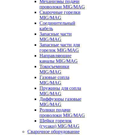
Механизмы подачи
проволоки MIG/MAG
Сварочные горелки
MIG/MAG
Соединительный
кабель
Запасные части
MIG/MAG
Запасные части для
горелок MIG/MAG
Направляющие
каналы MIG/MAG
Токосъемники
MIG/MAG
Газовые сопла
MIG/MAG
Пружины для сопла
MIG/MAG
Диффузоры газовые
MIG/MAG
Ролики подачи
проволоки MIG/MAG
Шейки горелок
(гусаки) MIG/MAG
Сварочное оборудование