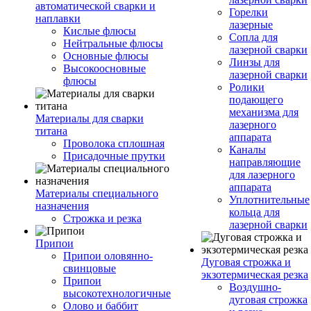
автоматической сварки и
Горелки
наплавки
лазерные
Кислые флюсы
Сопла для
Нейтральные флюсы
лазерной сварки
Основные флюсы
Линзы для
Высокоосновные
лазерной сварки
флюсы
Ролики
подающего
механизма для
Материалы для сварки
лазерного
титана
аппарата
Проволока сплошная
Каналы
Присадочные прутки
направляющие
для лазерного
аппарата
Материалы специального
Уплотнительные
назначения
кольца для
Строжка и резка
лазерной сварки
Припои
Припои оловянно-
Дуговая строжка и
свинцовые
экзотермическая резка
Припои
Воздушно-
высокотехнологичные
дуговая строжка
Олово и баббит