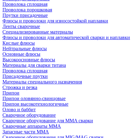
Проволока сплошная
Проволока порошковая
Прутки присадочные
Флюсы и проволоки для износостойкой наплавки
Ленты сварочные
Специализированные материалы
Флюсы и проволоки для автоматической сварки и наплавки
Кислые флюсы
Нейтральные флюсы
Основные флюсы
Высокоосновные флюсы
Материалы для сварки титана
Проволока сплошная
Присадочные прутки
Материалы специального назначения
Строжка и резка
Припои
Припои оловянно-свинцовые
Припои высокотехнологичные
Олово и баббит
Сварочное оборудование
Сварочное оборудование для MMA сварки
Сварочные аппараты MMA
Запасные части MMA
Сварочное оборудование для MIG/MAG сварки