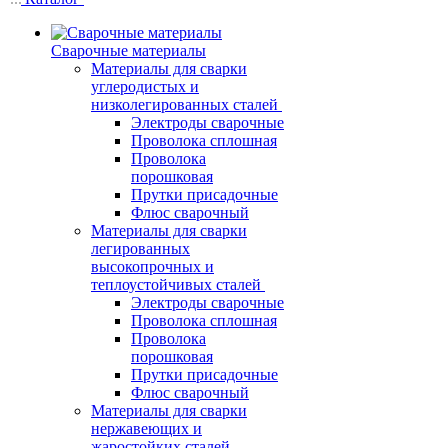
Сварочные материалы
Материалы для сварки
углеродистых и
низколегированных сталей
Электроды сварочные
Проволока сплошная
Проволока
порошковая
Прутки присадочные
Флюс сварочный
Материалы для сварки
легированных
высокопрочных и
теплоустойчивых сталей
Электроды сварочные
Проволока сплошная
Проволока
порошковая
Прутки присадочные
Флюс сварочный
Материалы для сварки
нержавеющих и
жаростойких сталей