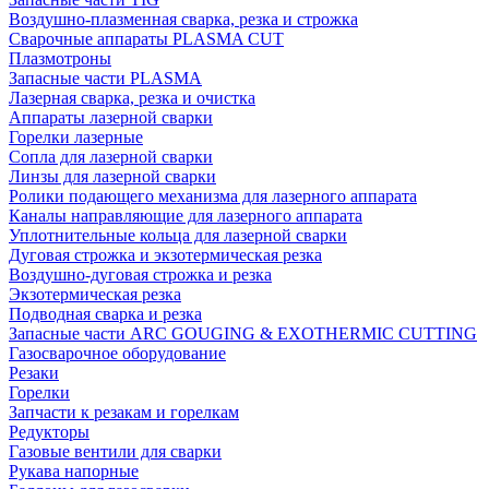
Воздушно-плазменная сварка, резка и строжка
Сварочные аппараты PLASMA CUT
Плазмотроны
Запасные части PLASMA
Лазерная сварка, резка и очистка
Аппараты лазерной сварки
Горелки лазерные
Сопла для лазерной сварки
Линзы для лазерной сварки
Ролики подающего механизма для лазерного аппарата
Каналы направляющие для лазерного аппарата
Уплотнительные кольца для лазерной сварки
Дуговая строжка и экзотермическая резка
Воздушно-дуговая строжка и резка
Экзотермическая резка
Подводная сварка и резка
Запасные части ARC GOUGING & EXOTHERMIC CUTTING
Газосварочное оборудование
Резаки
Горелки
Запчасти к резакам и горелкам
Редукторы
Газовые вентили для сварки
Рукава напорные