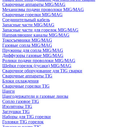
Сварочные аппараты MIG/MAG
Механизмы подачи проволоки MIG/MAG
Сварочные горелки MIG/MAG
Соединительный кабель
Запасные части MIG/MAG
Запасные части для горелок MIG/MAG
Направляющие каналы MIG/MAG
Токосъемники MIG/MAG
Газовые сопла MIG/MAG
Пружины для сопла MIG/MAG
Диффузоры газовые MIG/MAG
Ролики подачи проволоки MIG/MAG
Шейки горелок (гусаки) MIG/MAG
Сварочное оборудование для TIG сварки
Сварочные аппараты TIG
Блоки охлаждения
Сварочные горелки TIG
Цанги
Цангодержатели и газовые линзы
Сопло газовое TIG
Изоляторы TIG
Заглушки TIG
Наборы для TIG горелки
Головки TIG горелок
Запасные части TIG