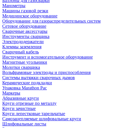
Баллоны для газосварки
Манометры
Машины газовой резки
Медицинское оборудование
Оборудование для газораспределительных систем
Сетевое оборудование
Сварочные аксессуары
Инструменты сварщика
Электрододержатели
Клеммы заземления
Сварочный кабель
Инструмент и вспомогательное оборудование
Магнитные угольники
Молотки сварщика
Вольфрамовые электроды и приспособления
Системы вытяжки сварочных дымов
Керамические подкладки
Упаковка Marathon Pac
Маркеры
Абразивные круги
Круги отрезные по металлу
Круги зачистные
Круги лепестковые тарельчатые
Самозацепляемые шлифовальные круги
Шлифовальные листы