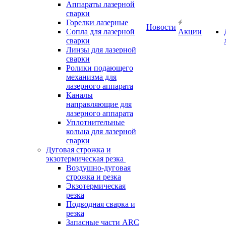
Аппараты лазерной
сварки
Горелки лазерные
Новости
Сопла для лазерной
Акции
сварки
Линзы для лазерной
сварки
Ролики подающего
механизма для
лазерного аппарата
Каналы
направляющие для
лазерного аппарата
Уплотнительные
кольца для лазерной
сварки
Дуговая строжка и
экзотермическая резка
Воздушно-дуговая
строжка и резка
Экзотермическая
резка
Подводная сварка и
резка
Запасные части ARC