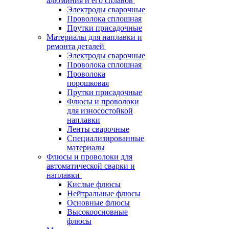
алюминия и его сплавов
Электроды сварочные
Проволока сплошная
Прутки присадочные
Материалы для наплавки и
ремонта деталей
Электроды сварочные
Проволока сплошная
Проволока
порошковая
Прутки присадочные
Флюсы и проволоки
для износостойкой
наплавки
Ленты сварочные
Специализированные
материалы
Флюсы и проволоки для
автоматической сварки и
наплавки
Кислые флюсы
Нейтральные флюсы
Основные флюсы
Высокоосновные
флюсы