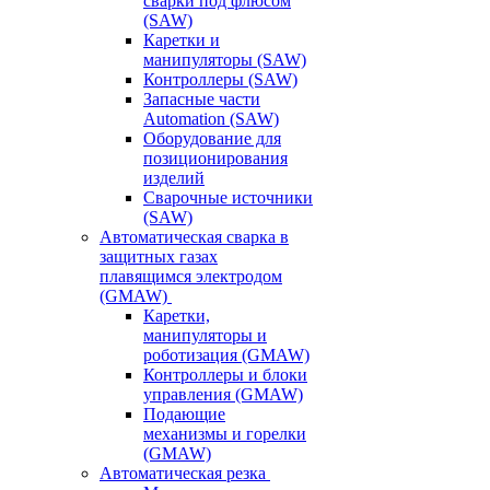
сварки под флюсом
(SAW)
Каретки и
манипуляторы (SAW)
Контроллеры (SAW)
Запасные части
Automation (SAW)
Оборудование для
позиционирования
изделий
Сварочные источники
(SAW)
Автоматическая сварка в
защитных газах
плавящимся электродом
(GMAW)
Каретки,
манипуляторы и
роботизация (GMAW)
Контроллеры и блоки
управления (GMAW)
Подающие
механизмы и горелки
(GMAW)
Автоматическая резка