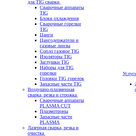
для TIG сварки
Сварочные аппараты
TIG
Блоки охлаждения
Сварочные горелки
TIG
Цанги
Цангодержатели и
газовые линзы
Сопло газовое TIG
Изоляторы TIG
Заглушки TIG
Наборы для TIG
горелки
Услуг
Головки TIG горелок
Запасные части TIG
Воздушно-плазменная
сварка, резка и строжка
Сварочные аппараты
PLASMA CUT
Плазмотроны
Запасные части
PLASMA
Лазерная сварка, резка и
очистка