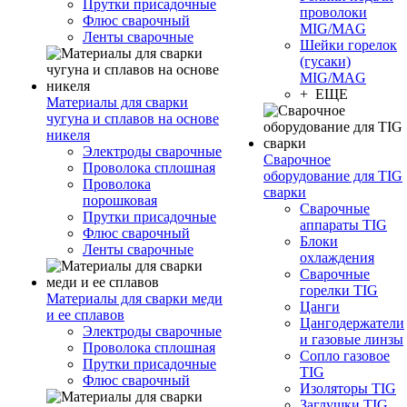
Прутки присадочные
проволоки
Флюс сварочный
MIG/MAG
Ленты сварочные
Шейки горелок
(гусаки)
MIG/MAG
+ ЕЩЕ
Материалы для сварки
чугуна и сплавов на основе
никеля
Электроды сварочные
Сварочное
Проволока сплошная
оборудование для TIG
Проволока
сварки
порошковая
Сварочные
Прутки присадочные
аппараты TIG
Флюс сварочный
Блоки
Ленты сварочные
охлаждения
Сварочные
горелки TIG
Материалы для сварки меди
Цанги
и ее сплавов
Цангодержатели
Электроды сварочные
и газовые линзы
Проволока сплошная
Сопло газовое
Прутки присадочные
TIG
Флюс сварочный
Изоляторы TIG
Заглушки TIG