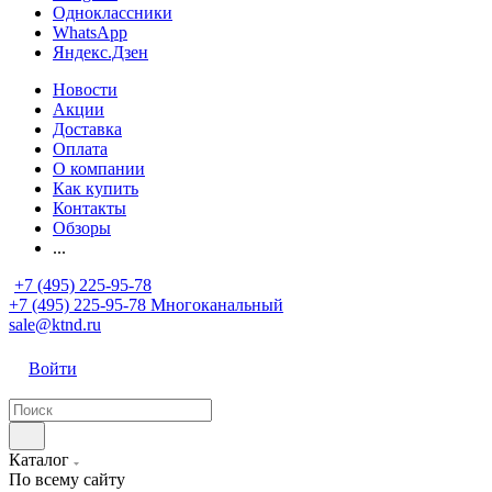
Одноклассники
WhatsApp
Яндекс.Дзен
Новости
Акции
Доставка
Оплата
О компании
Как купить
Контакты
Обзоры
...
+7 (495) 225-95-78
+7 (495) 225-95-78
Многоканальный
sale@ktnd.ru
Войти
Каталог
По всему сайту