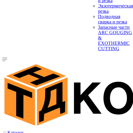
и резка
Экзотермическая
резка
Подводная
сварка и резка
Запасные части
ARC GOUGING
&
EXOTHERMIC
CUTTING
Каталог