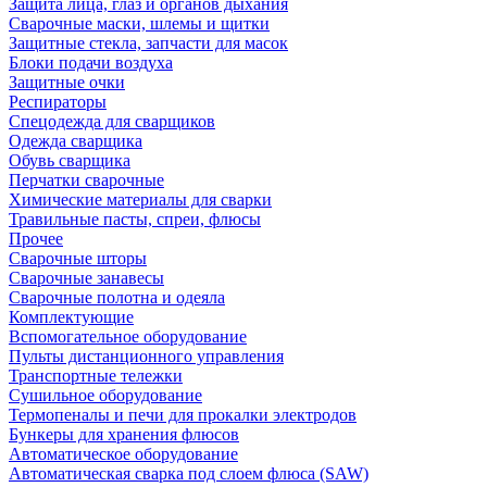
Защита лица, глаз и органов дыхания
Сварочные маски, шлемы и щитки
Защитные стекла, запчасти для масок
Блоки подачи воздуха
Защитные очки
Респираторы
Спецодежда для сварщиков
Одежда сварщика
Обувь сварщика
Перчатки сварочные
Химические материалы для сварки
Травильные пасты, спреи, флюсы
Прочее
Сварочные шторы
Сварочные занавесы
Сварочные полотна и одеяла
Комплектующие
Вспомогательное оборудование
Пульты дистанционного управления
Транспортные тележки
Сушильное оборудование
Термопеналы и печи для прокалки электродов
Бункеры для хранения флюсов
Автоматическое оборудование
Автоматическая сварка под слоем флюса (SAW)