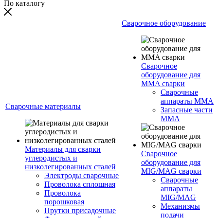
По каталогу
Сварочное оборудование
Сварочное
оборудование для
MMA сварки
Сварочные
аппараты MMA
Сварочные материалы
Запасные части
MMA
Материалы для сварки
Сварочное
углеродистых и
оборудование для
низколегированных сталей
MIG/MAG сварки
Электроды сварочные
Сварочные
Проволока сплошная
аппараты
Проволока
MIG/MAG
порошковая
Механизмы
Прутки присадочные
подачи