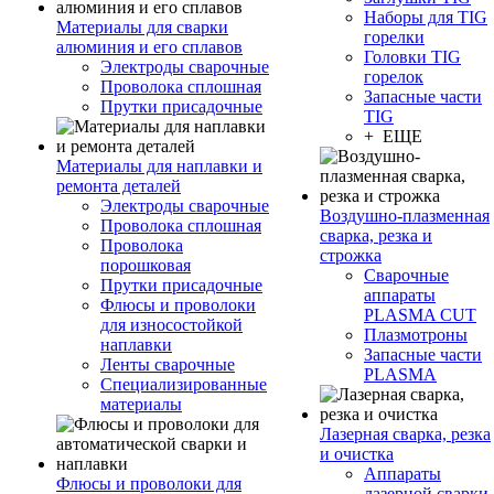
Наборы для TIG
Материалы для сварки
горелки
алюминия и его сплавов
Головки TIG
Электроды сварочные
горелок
Проволока сплошная
Запасные части
Прутки присадочные
TIG
+ ЕЩЕ
Материалы для наплавки и
ремонта деталей
Электроды сварочные
Воздушно-плазменная
Проволока сплошная
сварка, резка и
Проволока
строжка
порошковая
Сварочные
Прутки присадочные
аппараты
Флюсы и проволоки
PLASMA CUT
для износостойкой
Плазмотроны
наплавки
Запасные части
Ленты сварочные
PLASMA
Специализированные
материалы
Лазерная сварка, резка
и очистка
Аппараты
Флюсы и проволоки для
лазерной сварки