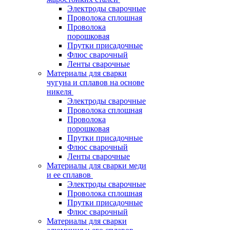
Электроды сварочные
Проволока сплошная
Проволока
порошковая
Прутки присадочные
Флюс сварочный
Ленты сварочные
Материалы для сварки
чугуна и сплавов на основе
никеля
Электроды сварочные
Проволока сплошная
Проволока
порошковая
Прутки присадочные
Флюс сварочный
Ленты сварочные
Материалы для сварки меди
и ее сплавов
Электроды сварочные
Проволока сплошная
Прутки присадочные
Флюс сварочный
Материалы для сварки