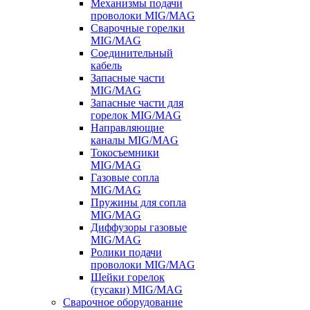
Механизмы подачи
проволоки MIG/MAG
Сварочные горелки
MIG/MAG
Соединительный
кабель
Запасные части
MIG/MAG
Запасные части для
горелок MIG/MAG
Направляющие
каналы MIG/MAG
Токосъемники
MIG/MAG
Газовые сопла
MIG/MAG
Пружины для сопла
MIG/MAG
Диффузоры газовые
MIG/MAG
Ролики подачи
проволоки MIG/MAG
Шейки горелок
(гусаки) MIG/MAG
Сварочное оборудование