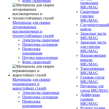
Флюс сварочный
проволоки
MIG/MAG
Сварочные
горелки
MIG/MAG
Материалы для сварки
Соединительны
легированных
кабель
высокопрочных и
Запасные части
теплоустойчивых сталей
MIG/MAG
Электроды сварочные
Запасные части
Проволока сплошная
для горелок
Проволока
MIG/MAG
порошковая
Направляющие
Прутки присадочные
каналы
Флюс сварочный
MIG/MAG
Токосъемники
MIG/MAG
Газовые сопла
Материалы для сварки
MIG/MAG
нержавеющих и
Пружины для
жаростойких сталей
сопла MIG/MAG
Электроды сварочные
Диффузоры
Проволока сплошная
газовые
Проволока
MIG/MAG
порошковая
Ролики подачи