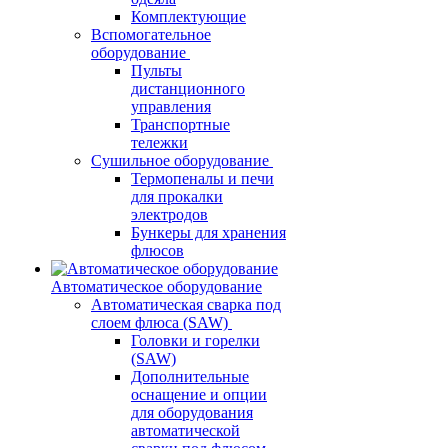
Комплектующие
Вспомогательное
оборудование
Пульты
дистанционного
управления
Транспортные
тележки
Сушильное оборудование
Термопеналы и печи
для прокалки
электродов
Бункеры для хранения
флюсов
Автоматическое оборудование
Автоматическая сварка под
слоем флюса (SAW)
Головки и горелки
(SAW)
Дополнительные
оснащение и опции
для оборудования
автоматической