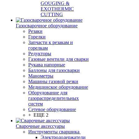
GOUGING &
EXOTHERMIC
CUTTING
Газосварочное оборудование
Резаки
Горелки
Запчасти к резакам и
горелкам
Редукторы
Газовые вентили для сварки
Рукава напорные
Баллоны для газосварки
Манометры
Машины газовой резки
Медицинское оборудование
Оборудование для
газораспределительных
систем
Сетевое оборудование
+ ЕЩЕ 2
Сварочные аксессуары
Инструменты сварщика
Электрододержатели