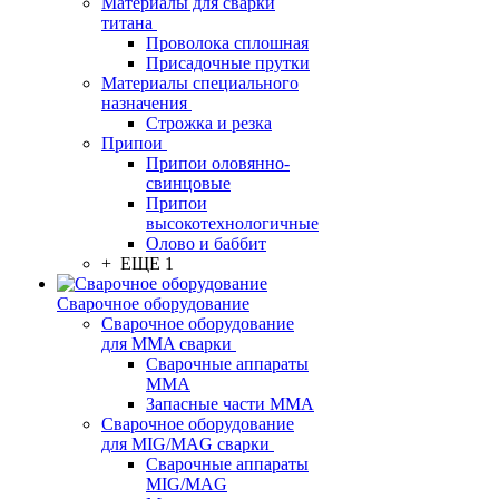
Материалы для сварки
титана
Проволока сплошная
Присадочные прутки
Материалы специального
назначения
Строжка и резка
Припои
Припои оловянно-
свинцовые
Припои
высокотехнологичные
Олово и баббит
+ ЕЩЕ 1
Сварочное оборудование
Сварочное оборудование
для MMA сварки
Сварочные аппараты
MMA
Запасные части MMA
Сварочное оборудование
для MIG/MAG сварки
Сварочные аппараты
MIG/MAG