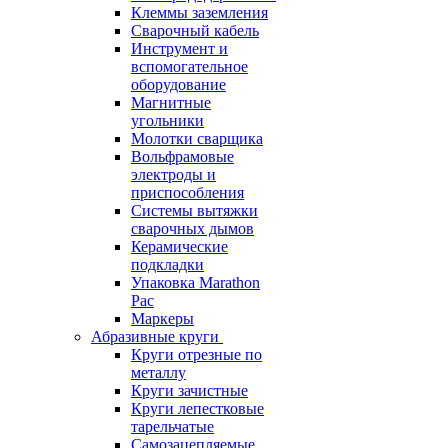
Клеммы заземления
Сварочный кабель
Инструмент и
вспомогательное
оборудование
Магнитные
угольники
Молотки сварщика
Вольфрамовые
электроды и
приспособления
Системы вытяжки
сварочных дымов
Керамические
подкладки
Упаковка Marathon
Pac
Маркеры
Абразивные круги
Круги отрезные по
металлу
Круги зачистные
Круги лепестковые
тарельчатые
Самозацепляемые