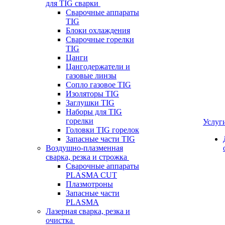
для TIG сварки
Сварочные аппараты
TIG
Блоки охлаждения
Сварочные горелки
TIG
Цанги
Цангодержатели и
газовые линзы
Сопло газовое TIG
Изоляторы TIG
Заглушки TIG
Наборы для TIG
горелки
Услуг
Головки TIG горелок
Запасные части TIG
Воздушно-плазменная
сварка, резка и строжка
Сварочные аппараты
PLASMA CUT
Плазмотроны
Запасные части
PLASMA
Лазерная сварка, резка и
очистка