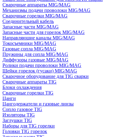
Сварочные аппараты MIG/MAG
Механизмы подачи проволоки MIG/MAG
Сварочные горелки MIG/MAG
Соединительный кабель
Запасные части MIG/MAG
Запасные части для горелок MIG/MAG
Направляющие каналы MIG/MAG
Токосъемники MIG/MAG
Газовые сопла MIG/MAG
Пружины для сопла MIG/MAG
Диффузоры газовые MIG/MAG
Ролики подачи проволоки MIG/MAG
Шейки горелок (гусаки) MIG/MAG
Сварочное оборудование для TIG сварки
Сварочные аппараты TIG
Блоки охлаждения
Сварочные горелки TIG
Цанги
Цангодержатели и газовые линзы
Сопло газовое TIG
Изоляторы TIG
Заглушки TIG
Наборы для TIG горелки
Головки TIG горелок
Запасные части TIG