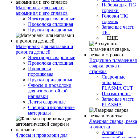
Наборы для TIG
Материалы для сварки
горелки
алюминия и его сплавов
Головки TIG
Электроды сварочные
горелок
Проволока сплошная
Запасные части
Прутки присадочные
TIG
+ ЕЩЕ
Материалы для наплавки и
ремонта деталей
Электроды сварочные
Воздушно-плазменная
Проволока сплошная
сварка, резка и
Проволока
строжка
порошковая
Сварочные
Прутки присадочные
аппараты
Флюсы и проволоки
PLASMA CUT
для износостойкой
Плазмотроны
наплавки
Запасные части
Ленты сварочные
PLASMA
Специализированные
материалы
Лазерная сварка, резка
и очистка
Аппараты
Флюсы и проволоки для
лазерной сварки