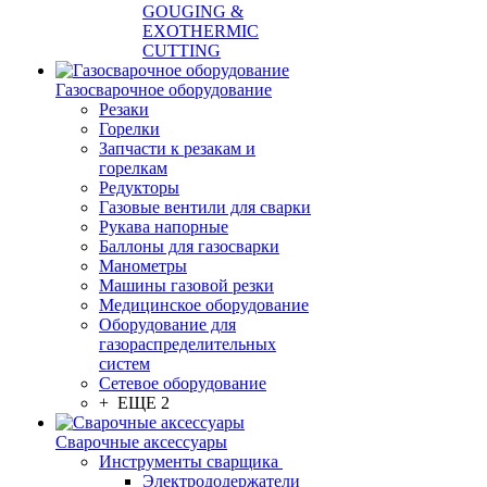
GOUGING &
EXOTHERMIC
CUTTING
Газосварочное оборудование
Резаки
Горелки
Запчасти к резакам и
горелкам
Редукторы
Газовые вентили для сварки
Рукава напорные
Баллоны для газосварки
Манометры
Машины газовой резки
Медицинское оборудование
Оборудование для
газораспределительных
систем
Сетевое оборудование
+ ЕЩЕ 2
Сварочные аксессуары
Инструменты сварщика
Электрододержатели