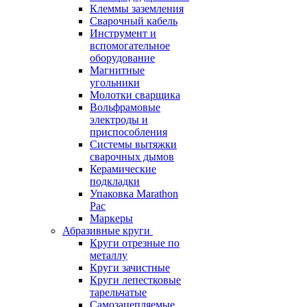
Клеммы заземления
Сварочный кабель
Инструмент и
вспомогательное
оборудование
Магнитные
угольники
Молотки сварщика
Вольфрамовые
электроды и
приспособления
Системы вытяжки
сварочных дымов
Керамические
подкладки
Упаковка Marathon
Pac
Маркеры
Абразивные круги
Круги отрезные по
металлу
Круги зачистные
Круги лепестковые
тарельчатые
Самозацепляемые