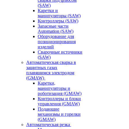
сварки под флюсом
(SAW)
Каретки и
манипуляторы (SAW)
Контроллеры (SAW)
Запасные части
Automation (SAW)
Оборудование для
позиционирования
изделий
Сварочные источники
(SAW)
Автоматическая сварка в
защитных газах
плавящимся электродом
(GMAW)
Каретки,
манипуляторы и
роботизация (GMAW)
Контроллеры и блоки
управления (GMAW)
Подающие
механизмы и горелки
(GMAW)
Автоматическая резка