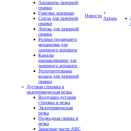
Аппараты лазерной
сварки
Горелки лазерные
Новости
Сопла для лазерной
Акции
сварки
Линзы для лазерной
сварки
Ролики подающего
механизма для
лазерного аппарата
Каналы
направляющие для
лазерного аппарата
Уплотнительные
кольца для лазерной
сварки
Дуговая строжка и
экзотермическая резка
Воздушно-дуговая
строжка и резка
Экзотермическая
резка
Подводная сварка и
резка
Запасные части ARC