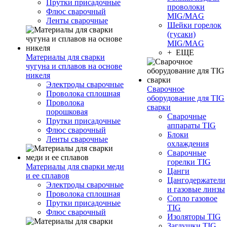
Прутки присадочные
проволоки
Флюс сварочный
MIG/MAG
Ленты сварочные
Шейки горелок
(гусаки)
MIG/MAG
+ ЕЩЕ
Материалы для сварки
чугуна и сплавов на основе
никеля
Электроды сварочные
Сварочное
Проволока сплошная
оборудование для TIG
Проволока
сварки
порошковая
Сварочные
Прутки присадочные
аппараты TIG
Флюс сварочный
Блоки
Ленты сварочные
охлаждения
Сварочные
горелки TIG
Материалы для сварки меди
Цанги
и ее сплавов
Цангодержатели
Электроды сварочные
и газовые линзы
Проволока сплошная
Сопло газовое
Прутки присадочные
TIG
Флюс сварочный
Изоляторы TIG
Заглушки TIG