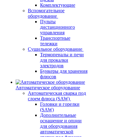
Комплектующие
Вспомогательное
оборудование
Пульты
дистанционного
управления
Транспортные
тележки
Сушильное оборудование
Термопеналы и печи
для прокалки
электродов
Бункеры для хранения
флюсов
Автоматическое оборудование
Автоматическая сварка под
слоем флюса (SAW)
Головки и горелки
(SAW)
Дополнительные
оснащение и опции
для оборудования
автоматической