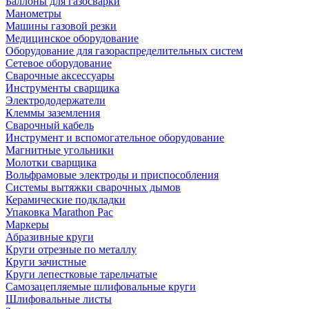
Баллоны для газосварки
Манометры
Машины газовой резки
Медицинское оборудование
Оборудование для газораспределительных систем
Сетевое оборудование
Сварочные аксессуары
Инструменты сварщика
Электрододержатели
Клеммы заземления
Сварочный кабель
Инструмент и вспомогательное оборудование
Магнитные угольники
Молотки сварщика
Вольфрамовые электроды и приспособления
Системы вытяжки сварочных дымов
Керамические подкладки
Упаковка Marathon Pac
Маркеры
Абразивные круги
Круги отрезные по металлу
Круги зачистные
Круги лепестковые тарельчатые
Самозацепляемые шлифовальные круги
Шлифовальные листы