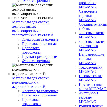
Флюс сварочный
проволоки
MIG/MAG
Сварочные
горелки
MIG/MAG
Материалы для сварки
Соединительны
легированных
кабель
высокопрочных и
Запасные части
теплоустойчивых сталей
MIG/MAG
Электроды сварочные
Запасные части
Проволока сплошная
для горелок
Проволока
MIG/MAG
порошковая
Направляющие
Прутки присадочные
каналы
Флюс сварочный
MIG/MAG
Токосъемники
MIG/MAG
Газовые сопла
Материалы для сварки
MIG/MAG
нержавеющих и
Пружины для
жаростойких сталей
сопла MIG/MAG
Электроды сварочные
Диффузоры
Проволока сплошная
газовые
Проволока
MIG/MAG
порошковая
Ролики подачи