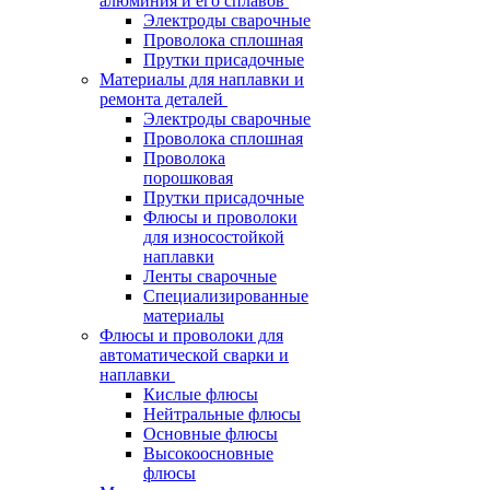
алюминия и его сплавов
Электроды сварочные
Проволока сплошная
Прутки присадочные
Материалы для наплавки и
ремонта деталей
Электроды сварочные
Проволока сплошная
Проволока
порошковая
Прутки присадочные
Флюсы и проволоки
для износостойкой
наплавки
Ленты сварочные
Специализированные
материалы
Флюсы и проволоки для
автоматической сварки и
наплавки
Кислые флюсы
Нейтральные флюсы
Основные флюсы
Высокоосновные
флюсы