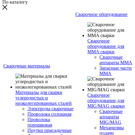
По каталогу
Сварочное оборудование
Сварочное
оборудование для
MMA сварки
Сварочные
аппараты MMA
Сварочные материалы
Запасные части
MMA
Материалы для сварки
Сварочное
углеродистых и
оборудование для
низколегированных сталей
MIG/MAG сварки
Электроды сварочные
Сварочные
Проволока сплошная
аппараты
Проволока
MIG/MAG
порошковая
Механизмы
Прутки присадочные
подачи