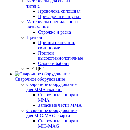
Материалы для сварки
титана
Проволока сплошная
Присадочные прутки
Материалы специального
назначения
Строжка и резка
Припои
Припои оловянно-
свинцовые
Припои
высокотехнологичные
Олово и баббит
+ ЕЩЕ 1
Сварочное оборудование
Сварочное оборудование
для MMA сварки
Сварочные аппараты
MMA
Запасные части MMA
Сварочное оборудование
для MIG/MAG сварки
Сварочные аппараты
MIG/MAG