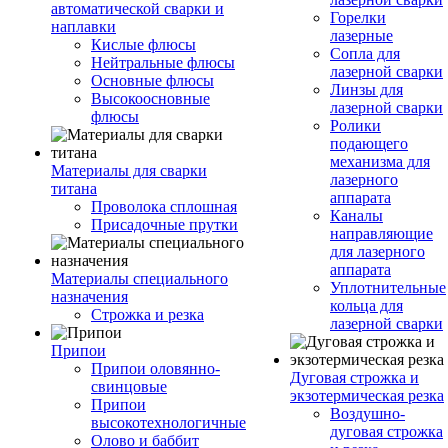
автоматической сварки и
Горелки
наплавки
лазерные
Кислые флюсы
Сопла для
Нейтральные флюсы
лазерной сварки
Основные флюсы
Линзы для
Высокоосновные
лазерной сварки
флюсы
Ролики
подающего
механизма для
Материалы для сварки
лазерного
титана
аппарата
Проволока сплошная
Каналы
Присадочные прутки
направляющие
для лазерного
аппарата
Материалы специального
Уплотнительные
назначения
кольца для
Строжка и резка
лазерной сварки
Припои
Припои оловянно-
Дуговая строжка и
свинцовые
экзотермическая резка
Припои
Воздушно-
высокотехнологичные
дуговая строжка
Олово и баббит