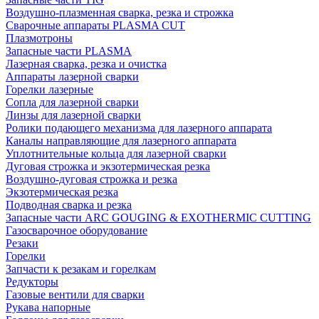
Воздушно-плазменная сварка, резка и строжка
Сварочные аппараты PLASMA CUT
Плазмотроны
Запасные части PLASMA
Лазерная сварка, резка и очистка
Аппараты лазерной сварки
Горелки лазерные
Сопла для лазерной сварки
Линзы для лазерной сварки
Ролики подающего механизма для лазерного аппарата
Каналы направляющие для лазерного аппарата
Уплотнительные кольца для лазерной сварки
Дуговая строжка и экзотермическая резка
Воздушно-дуговая строжка и резка
Экзотермическая резка
Подводная сварка и резка
Запасные части ARC GOUGING & EXOTHERMIC CUTTING
Газосварочное оборудование
Резаки
Горелки
Запчасти к резакам и горелкам
Редукторы
Газовые вентили для сварки
Рукава напорные