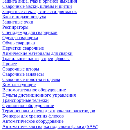
Защита лица, глаз и органов дыхания
Сварочные маски, шлемы и щитки
Защитные стекла, запчасти для масок
Блоки подачи воздуха
Защитные очки
Респираторы
Спецодежда для сварщиков
Одежда сварщика
Обувь сварщика
Перчатки сварочные
Химические материалы для сварки
Травильные пасты, спреи, флюсы
Прочее
Сварочные шторы
Сварочные занавесы
Сварочные полотна и одеяла
Комплектующие
Вспомогательное оборудование
Пульты дистанционного управления
Транспортные тележки
Сушильное оборудование
Термопеналы и печи для прокалки электродов
Бункеры для хранения флюсов
Автоматическое оборудование
Автоматическая сварка под слоем флюса (SAW)