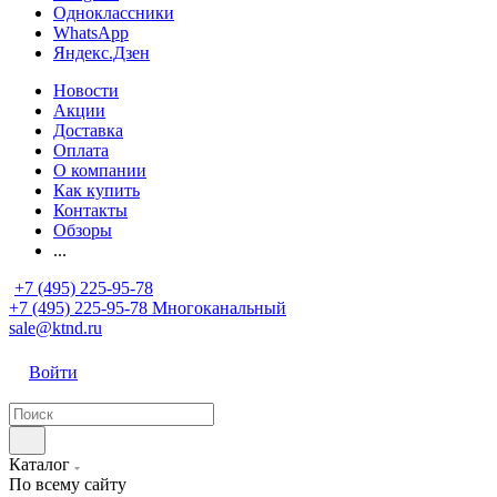
Одноклассники
WhatsApp
Яндекс.Дзен
Новости
Акции
Доставка
Оплата
О компании
Как купить
Контакты
Обзоры
...
+7 (495) 225-95-78
+7 (495) 225-95-78
Многоканальный
sale@ktnd.ru
Войти
Каталог
По всему сайту