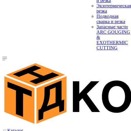
и резка
Экзотермическая
резка
Подводная
сварка и резка
Запасные части
ARC GOUGING
&
EXOTHERMIC
CUTTING
Каталог