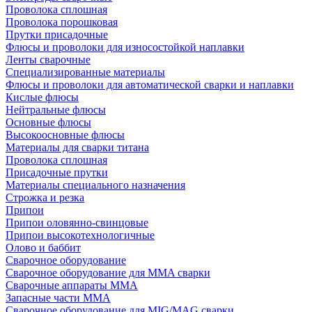
Проволока сплошная
Проволока порошковая
Прутки присадочные
Флюсы и проволоки для износостойкой наплавки
Ленты сварочные
Специализированные материалы
Флюсы и проволоки для автоматической сварки и наплавки
Кислые флюсы
Нейтральные флюсы
Основные флюсы
Высокоосновные флюсы
Материалы для сварки титана
Проволока сплошная
Присадочные прутки
Материалы специального назначения
Строжка и резка
Припои
Припои оловянно-свинцовые
Припои высокотехнологичные
Олово и баббит
Сварочное оборудование
Сварочное оборудование для MMA сварки
Сварочные аппараты MMA
Запасные части MMA
Сварочное оборудование для MIG/MAG сварки