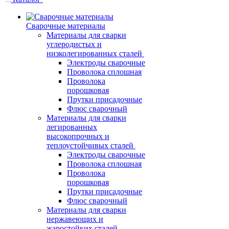
Сварочные материалы
Материалы для сварки
углеродистых и
низколегированных сталей
Электроды сварочные
Проволока сплошная
Проволока
порошковая
Прутки присадочные
Флюс сварочный
Материалы для сварки
легированных
высокопрочных и
теплоустойчивых сталей
Электроды сварочные
Проволока сплошная
Проволока
порошковая
Прутки присадочные
Флюс сварочный
Материалы для сварки
нержавеющих и
жаростойких сталей