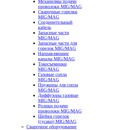
Механизмы подачи
проволоки MIG/MAG
Сварочные горелки
MIG/MAG
Соединительный
кабель
Запасные части
MIG/MAG
Запасные части для
горелок MIG/MAG
Направляющие
каналы MIG/MAG
Токосъемники
MIG/MAG
Газовые сопла
MIG/MAG
Пружины для сопла
MIG/MAG
Диффузоры газовые
MIG/MAG
Ролики подачи
проволоки MIG/MAG
Шейки горелок
(гусаки) MIG/MAG
Сварочное оборудование