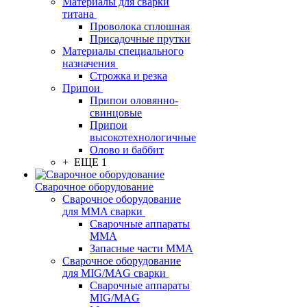
Материалы для сварки
титана
Проволока сплошная
Присадочные прутки
Материалы специального
назначения
Строжка и резка
Припои
Припои оловянно-
свинцовые
Припои
высокотехнологичные
Олово и баббит
+ ЕЩЕ 1
Сварочное оборудование
Сварочное оборудование
для MMA сварки
Сварочные аппараты
MMA
Запасные части MMA
Сварочное оборудование
для MIG/MAG сварки
Сварочные аппараты
MIG/MAG