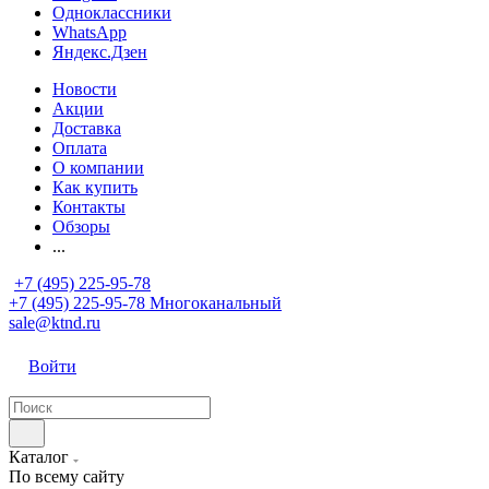
Одноклассники
WhatsApp
Яндекс.Дзен
Новости
Акции
Доставка
Оплата
О компании
Как купить
Контакты
Обзоры
...
+7 (495) 225-95-78
+7 (495) 225-95-78
Многоканальный
sale@ktnd.ru
Войти
Каталог
По всему сайту