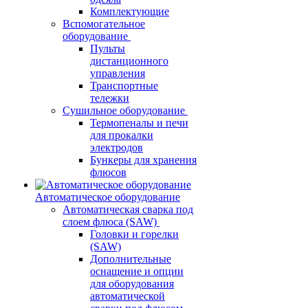
Комплектующие
Вспомогательное
оборудование
Пульты
дистанционного
управления
Транспортные
тележки
Сушильное оборудование
Термопеналы и печи
для прокалки
электродов
Бункеры для хранения
флюсов
Автоматическое оборудование
Автоматическая сварка под
слоем флюса (SAW)
Головки и горелки
(SAW)
Дополнительные
оснащение и опции
для оборудования
автоматической