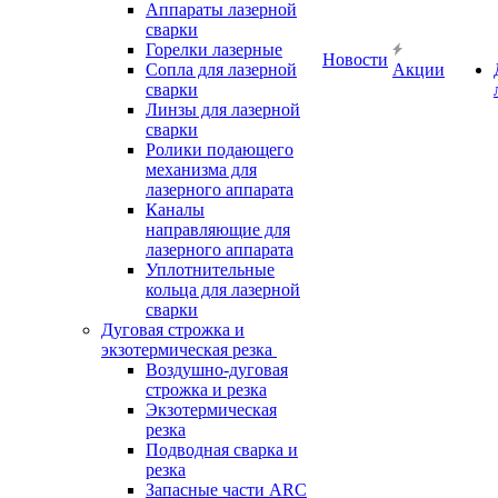
Аппараты лазерной
сварки
Горелки лазерные
Новости
Сопла для лазерной
Акции
сварки
Линзы для лазерной
сварки
Ролики подающего
механизма для
лазерного аппарата
Каналы
направляющие для
лазерного аппарата
Уплотнительные
кольца для лазерной
сварки
Дуговая строжка и
экзотермическая резка
Воздушно-дуговая
строжка и резка
Экзотермическая
резка
Подводная сварка и
резка
Запасные части ARC