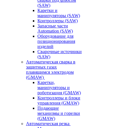
сварки под флюсом
(SAW)
Каретки и
манипуляторы (SAW)
Контроллеры (SAW)
Запасные части
Automation (SAW)
Оборудование для
позиционирования
изделий
Сварочные источники
(SAW)
Автоматическая сварка в
защитных газах
плавящимся электродом
(GMAW)
Каретки,
манипуляторы и
роботизация (GMAW)
Контроллеры и блоки
управления (GMAW)
Подающие
механизмы и горелки
(GMAW)
Автоматическая резка