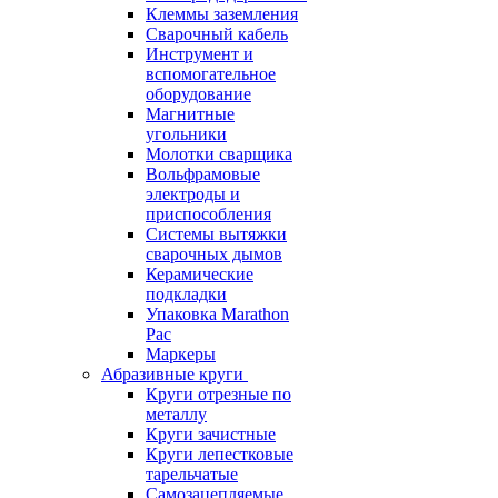
Клеммы заземления
Сварочный кабель
Инструмент и
вспомогательное
оборудование
Магнитные
угольники
Молотки сварщика
Вольфрамовые
электроды и
приспособления
Системы вытяжки
сварочных дымов
Керамические
подкладки
Упаковка Marathon
Pac
Маркеры
Абразивные круги
Круги отрезные по
металлу
Круги зачистные
Круги лепестковые
тарельчатые
Самозацепляемые