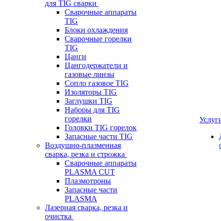
для TIG сварки
Сварочные аппараты
TIG
Блоки охлаждения
Сварочные горелки
TIG
Цанги
Цангодержатели и
газовые линзы
Сопло газовое TIG
Изоляторы TIG
Заглушки TIG
Наборы для TIG
горелки
Услуг
Головки TIG горелок
Запасные части TIG
Воздушно-плазменная
сварка, резка и строжка
Сварочные аппараты
PLASMA CUT
Плазмотроны
Запасные части
PLASMA
Лазерная сварка, резка и
очистка