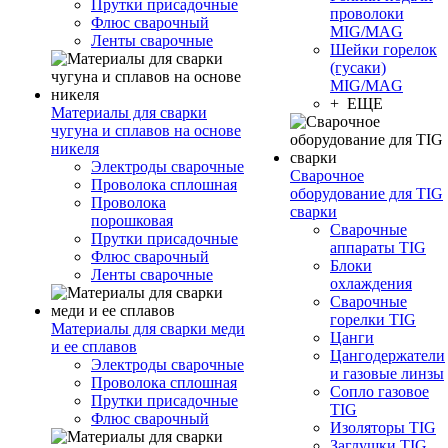
Прутки присадочные
проволоки
Флюс сварочный
MIG/MAG
Ленты сварочные
Шейки горелок
(гусаки)
MIG/MAG
+ ЕЩЕ
Материалы для сварки
чугуна и сплавов на основе
никеля
Электроды сварочные
Сварочное
Проволока сплошная
оборудование для TIG
Проволока
сварки
порошковая
Сварочные
Прутки присадочные
аппараты TIG
Флюс сварочный
Блоки
Ленты сварочные
охлаждения
Сварочные
горелки TIG
Материалы для сварки меди
Цанги
и ее сплавов
Цангодержатели
Электроды сварочные
и газовые линзы
Проволока сплошная
Сопло газовое
Прутки присадочные
TIG
Флюс сварочный
Изоляторы TIG
Заглушки TIG