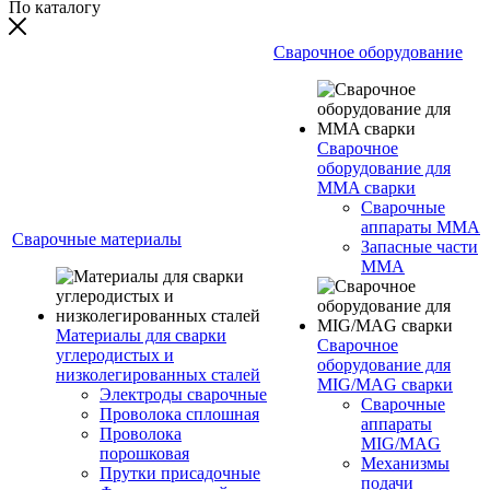
По каталогу
Сварочное оборудование
Сварочное
оборудование для
MMA сварки
Сварочные
аппараты MMA
Сварочные материалы
Запасные части
MMA
Материалы для сварки
Сварочное
углеродистых и
оборудование для
низколегированных сталей
MIG/MAG сварки
Электроды сварочные
Сварочные
Проволока сплошная
аппараты
Проволока
MIG/MAG
порошковая
Механизмы
Прутки присадочные
подачи