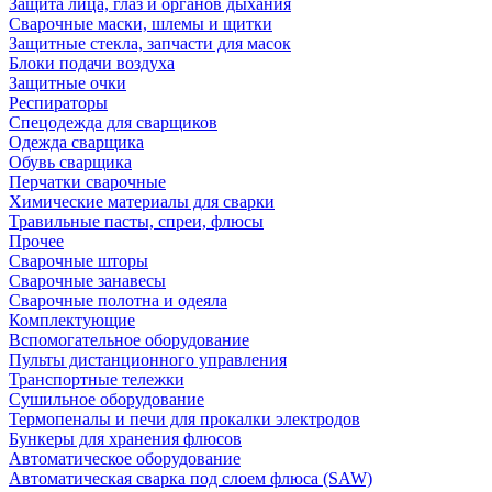
Защита лица, глаз и органов дыхания
Сварочные маски, шлемы и щитки
Защитные стекла, запчасти для масок
Блоки подачи воздуха
Защитные очки
Респираторы
Спецодежда для сварщиков
Одежда сварщика
Обувь сварщика
Перчатки сварочные
Химические материалы для сварки
Травильные пасты, спреи, флюсы
Прочее
Сварочные шторы
Сварочные занавесы
Сварочные полотна и одеяла
Комплектующие
Вспомогательное оборудование
Пульты дистанционного управления
Транспортные тележки
Сушильное оборудование
Термопеналы и печи для прокалки электродов
Бункеры для хранения флюсов
Автоматическое оборудование
Автоматическая сварка под слоем флюса (SAW)