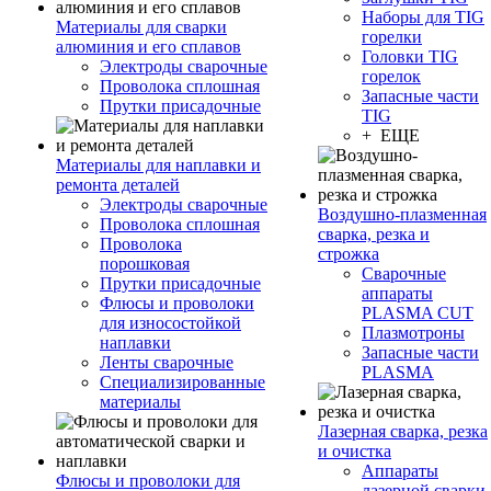
Наборы для TIG
Материалы для сварки
горелки
алюминия и его сплавов
Головки TIG
Электроды сварочные
горелок
Проволока сплошная
Запасные части
Прутки присадочные
TIG
+ ЕЩЕ
Материалы для наплавки и
ремонта деталей
Электроды сварочные
Воздушно-плазменная
Проволока сплошная
сварка, резка и
Проволока
строжка
порошковая
Сварочные
Прутки присадочные
аппараты
Флюсы и проволоки
PLASMA CUT
для износостойкой
Плазмотроны
наплавки
Запасные части
Ленты сварочные
PLASMA
Специализированные
материалы
Лазерная сварка, резка
и очистка
Аппараты
Флюсы и проволоки для
лазерной сварки