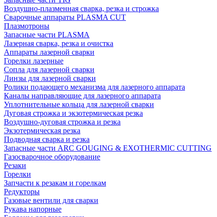
Воздушно-плазменная сварка, резка и строжка
Сварочные аппараты PLASMA CUT
Плазмотроны
Запасные части PLASMA
Лазерная сварка, резка и очистка
Аппараты лазерной сварки
Горелки лазерные
Сопла для лазерной сварки
Линзы для лазерной сварки
Ролики подающего механизма для лазерного аппарата
Каналы направляющие для лазерного аппарата
Уплотнительные кольца для лазерной сварки
Дуговая строжка и экзотермическая резка
Воздушно-дуговая строжка и резка
Экзотермическая резка
Подводная сварка и резка
Запасные части ARC GOUGING & EXOTHERMIC CUTTING
Газосварочное оборудование
Резаки
Горелки
Запчасти к резакам и горелкам
Редукторы
Газовые вентили для сварки
Рукава напорные