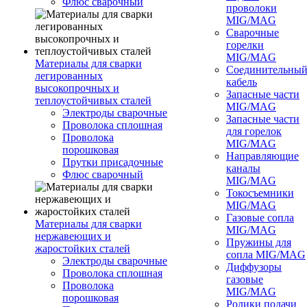
Флюс сварочный
проволоки
MIG/MAG
Сварочные
горелки
MIG/MAG
Материалы для сварки
Соединительны
легированных
кабель
высокопрочных и
Запасные части
теплоустойчивых сталей
MIG/MAG
Электроды сварочные
Запасные части
Проволока сплошная
для горелок
Проволока
MIG/MAG
порошковая
Направляющие
Прутки присадочные
каналы
Флюс сварочный
MIG/MAG
Токосъемники
MIG/MAG
Газовые сопла
Материалы для сварки
MIG/MAG
нержавеющих и
Пружины для
жаростойких сталей
сопла MIG/MAG
Электроды сварочные
Диффузоры
Проволока сплошная
газовые
Проволока
MIG/MAG
порошковая
Ролики подачи