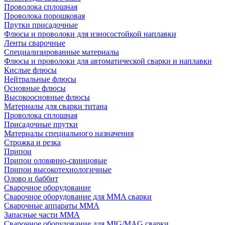
Проволока сплошная
Проволока порошковая
Прутки присадочные
Флюсы и проволоки для износостойкой наплавки
Ленты сварочные
Специализированные материалы
Флюсы и проволоки для автоматической сварки и наплавки
Кислые флюсы
Нейтральные флюсы
Основные флюсы
Высокоосновные флюсы
Материалы для сварки титана
Проволока сплошная
Присадочные прутки
Материалы специального назначения
Строжка и резка
Припои
Припои оловянно-свинцовые
Припои высокотехнологичные
Олово и баббит
Сварочное оборудование
Сварочное оборудование для MMA сварки
Сварочные аппараты MMA
Запасные части MMA
Сварочное оборудование для MIG/MAG сварки