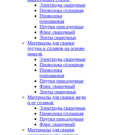
Электроды сварочные
Проволока сплошная
Проволока
порошковая
Прутки присадочные
Флюс сварочный
Ленты сварочные
Материалы для сварки
чугуна и сплавов на основе
никеля
Электроды сварочные
Проволока сплошная
Проволока
порошковая
Прутки присадочные
Флюс сварочный
Ленты сварочные
Материалы для сварки меди
и ее сплавов
Электроды сварочные
Проволока сплошная
Прутки присадочные
Флюс сварочный
Материалы для сварки