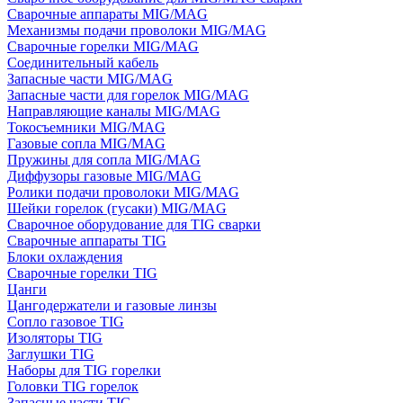
Сварочные аппараты MIG/MAG
Механизмы подачи проволоки MIG/MAG
Сварочные горелки MIG/MAG
Соединительный кабель
Запасные части MIG/MAG
Запасные части для горелок MIG/MAG
Направляющие каналы MIG/MAG
Токосъемники MIG/MAG
Газовые сопла MIG/MAG
Пружины для сопла MIG/MAG
Диффузоры газовые MIG/MAG
Ролики подачи проволоки MIG/MAG
Шейки горелок (гусаки) MIG/MAG
Сварочное оборудование для TIG сварки
Сварочные аппараты TIG
Блоки охлаждения
Сварочные горелки TIG
Цанги
Цангодержатели и газовые линзы
Сопло газовое TIG
Изоляторы TIG
Заглушки TIG
Наборы для TIG горелки
Головки TIG горелок
Запасные части TIG