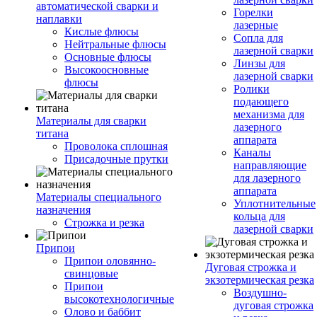
автоматической сварки и
Горелки
наплавки
лазерные
Кислые флюсы
Сопла для
Нейтральные флюсы
лазерной сварки
Основные флюсы
Линзы для
Высокоосновные
лазерной сварки
флюсы
Ролики
подающего
механизма для
Материалы для сварки
лазерного
титана
аппарата
Проволока сплошная
Каналы
Присадочные прутки
направляющие
для лазерного
аппарата
Материалы специального
Уплотнительные
назначения
кольца для
Строжка и резка
лазерной сварки
Припои
Припои оловянно-
Дуговая строжка и
свинцовые
экзотермическая резка
Припои
Воздушно-
высокотехнологичные
дуговая строжка
Олово и баббит