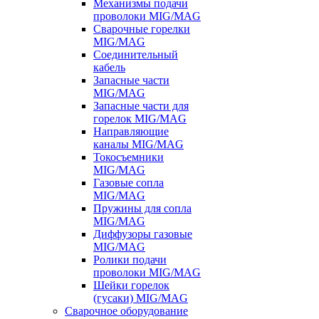
Механизмы подачи
проволоки MIG/MAG
Сварочные горелки
MIG/MAG
Соединительный
кабель
Запасные части
MIG/MAG
Запасные части для
горелок MIG/MAG
Направляющие
каналы MIG/MAG
Токосъемники
MIG/MAG
Газовые сопла
MIG/MAG
Пружины для сопла
MIG/MAG
Диффузоры газовые
MIG/MAG
Ролики подачи
проволоки MIG/MAG
Шейки горелок
(гусаки) MIG/MAG
Сварочное оборудование