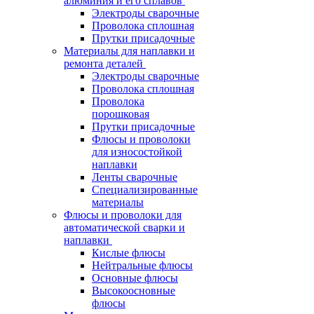
алюминия и его сплавов
Электроды сварочные
Проволока сплошная
Прутки присадочные
Материалы для наплавки и
ремонта деталей
Электроды сварочные
Проволока сплошная
Проволока
порошковая
Прутки присадочные
Флюсы и проволоки
для износостойкой
наплавки
Ленты сварочные
Специализированные
материалы
Флюсы и проволоки для
автоматической сварки и
наплавки
Кислые флюсы
Нейтральные флюсы
Основные флюсы
Высокоосновные
флюсы