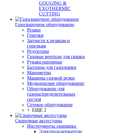
GOUGING &
EXOTHERMIC
CUTTING
Газосварочное оборудование
Резаки
Горелки
Запчасти к резакам и
горелкам
Редукторы
Газовые вентили для сварки
Рукава напорные
Баллоны для газосварки
Манометры
Машины газовой резки
Медицинское оборудование
Оборудование для
газораспределительных
систем
Сетевое оборудование
+ ЕЩЕ 2
Сварочные аксессуары
Инструменты сварщика
Электрододержатели