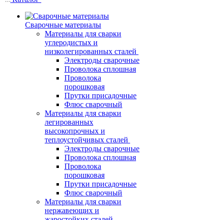
Сварочные материалы
Материалы для сварки
углеродистых и
низколегированных сталей
Электроды сварочные
Проволока сплошная
Проволока
порошковая
Прутки присадочные
Флюс сварочный
Материалы для сварки
легированных
высокопрочных и
теплоустойчивых сталей
Электроды сварочные
Проволока сплошная
Проволока
порошковая
Прутки присадочные
Флюс сварочный
Материалы для сварки
нержавеющих и
жаростойких сталей