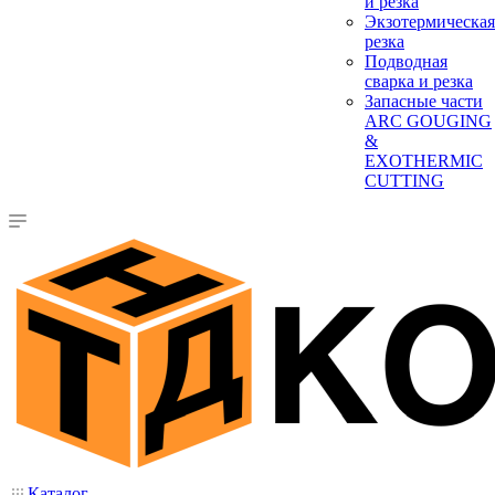
и резка
Экзотермическая
резка
Подводная
сварка и резка
Запасные части
ARC GOUGING
&
EXOTHERMIC
CUTTING
Каталог