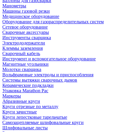
Баллоны для газосварки
Манометры
Машины газовой резки
Медицинское оборудование
Оборудование для газораспределительных систем
Сетевое оборудование
Сварочные аксессуары
Инструменты сварщика
Электрододержатели
Клеммы заземления
Сварочный кабель
Инструмент и вспомогательное оборудование
Магнитные угольники
Молотки сварщика
Вольфрамовые электроды и приспособления
Системы вытяжки сварочных дымов
Керамические подкладки
Упаковка Marathon Pac
Маркеры
Абразивные круги
Круги отрезные по металлу
Круги зачистные
Круги лепестковые тарельчатые
Самозацепляемые шлифовальные круги
Шлифовальные листы