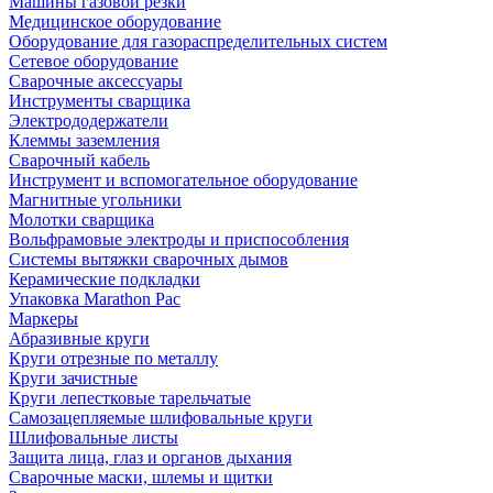
Машины газовой резки
Медицинское оборудование
Оборудование для газораспределительных систем
Сетевое оборудование
Сварочные аксессуары
Инструменты сварщика
Электрододержатели
Клеммы заземления
Сварочный кабель
Инструмент и вспомогательное оборудование
Магнитные угольники
Молотки сварщика
Вольфрамовые электроды и приспособления
Системы вытяжки сварочных дымов
Керамические подкладки
Упаковка Marathon Pac
Маркеры
Абразивные круги
Круги отрезные по металлу
Круги зачистные
Круги лепестковые тарельчатые
Самозацепляемые шлифовальные круги
Шлифовальные листы
Защита лица, глаз и органов дыхания
Сварочные маски, шлемы и щитки