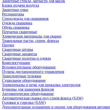
Защитные стекла, запчасти для масок
Блоки подачи воздуха
Защитные очки
Респираторы
Спецодежда для сварщиков
Одежда сварщика
Обувь сварщика
Перчатки сварочные
Химические материалы для сварки
Травильные пасты, спреи, флюсы
Прочее
Сварочные шторы
Сварочные занавесы
Сварочные полотна и одеяла
Комплектующие
Вспомогательное оборудование
Пульты дистанционного управления
Транспортные тележки
Сушильное оборудование
Термопеналы и печи для прокалки электродов
Бункеры для хранения флюсов
Автоматическое оборудование
Автоматическая сварка под слоем флюса (SAW)
Головки и горелки (SAW)
Дополнительные оснащение и опции для оборудования автома