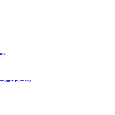
лей
стойчивых сталей