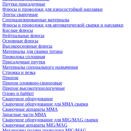
Прутки присадочные
Флюсы и проволоки для износостойкой наплавки
Ленты сварочные
Специализированные материалы
Флюсы и проволоки для автоматической сварки и наплавки
Кислые флюсы
Нейтральные флюсы
Основные флюсы
Высокоосновные флюсы
Материалы для сварки титана
Проволока сплошная
Присадочные прутки
Материалы специального назначения
Строжка и резка
Припои
Припои оловянно-свинцовые
Припои высокотехнологичные
Олово и баббит
Сварочное оборудование
Сварочное оборудование для MMA сварки
Сварочные аппараты MMA
Запасные части MMA
Сварочное оборудование для MIG/MAG сварки
Сварочные аппараты MIG/MAG
Механизмы подачи проволоки MIG/MAG