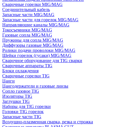
Сварочные горелки MIG/MAG
Соединительный кабель
Запасные части MIG/MAG
Запасные части для горелок MIG/MAG
Направляющие каналы MIG/MAG
Токосъемники MIG/MAG
Газовые сопла MIG/MAG
Пружины для сопла MIG/MAG
Диффузоры газовые MIG/MAG
Ролики подачи проволоки MIG/MAG
Шейки горелок (гусаки) MIG/MAG
Сварочное оборудование для TIG сварки
Сварочные аппараты TIG
Блоки охлаждения
Сварочные горелки TIG
Цанги
Цангодержатели и газовые линзы
Сопло газовое TIG
Изоляторы TIG
Заглушки TIG
Наборы для TIG горелки
Головки TIG горелок
Запасные части TIG
Воздушно-плазменная сварка, резка и строжка
Сварочные аппараты PLASMA CUT