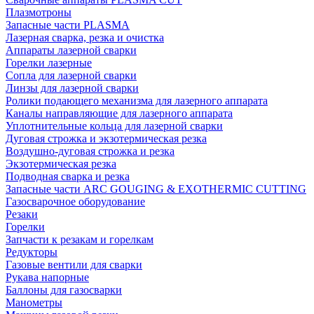
Плазмотроны
Запасные части PLASMA
Лазерная сварка, резка и очистка
Аппараты лазерной сварки
Горелки лазерные
Сопла для лазерной сварки
Линзы для лазерной сварки
Ролики подающего механизма для лазерного аппарата
Каналы направляющие для лазерного аппарата
Уплотнительные кольца для лазерной сварки
Дуговая строжка и экзотермическая резка
Воздушно-дуговая строжка и резка
Экзотермическая резка
Подводная сварка и резка
Запасные части ARC GOUGING & EXOTHERMIC CUTTING
Газосварочное оборудование
Резаки
Горелки
Запчасти к резакам и горелкам
Редукторы
Газовые вентили для сварки
Рукава напорные
Баллоны для газосварки
Манометры