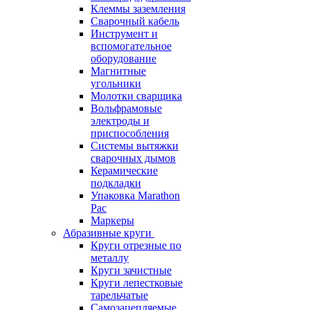
Клеммы заземления
Сварочный кабель
Инструмент и
вспомогательное
оборудование
Магнитные
угольники
Молотки сварщика
Вольфрамовые
электроды и
приспособления
Системы вытяжки
сварочных дымов
Керамические
подкладки
Упаковка Marathon
Pac
Маркеры
Абразивные круги
Круги отрезные по
металлу
Круги зачистные
Круги лепестковые
тарельчатые
Самозацепляемые