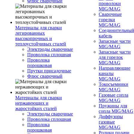
Флюс сварочный
проволоки
MIG/MAG
Сварочные
горелки
MIG/MAG
Материалы для сварки
Соединительны
легированных
кабель
высокопрочных и
Запасные части
теплоустойчивых сталей
MIG/MAG
Электроды сварочные
Запасные части
Проволока сплошная
для горелок
Проволока
MIG/MAG
порошковая
Направляющие
Прутки присадочные
каналы
Флюс сварочный
MIG/MAG
Токосъемники
MIG/MAG
Газовые сопла
Материалы для сварки
MIG/MAG
нержавеющих и
Пружины для
жаростойких сталей
сопла MIG/MAG
Электроды сварочные
Диффузоры
Проволока сплошная
газовые
Проволока
MIG/MAG
порошковая
Ролики подачи