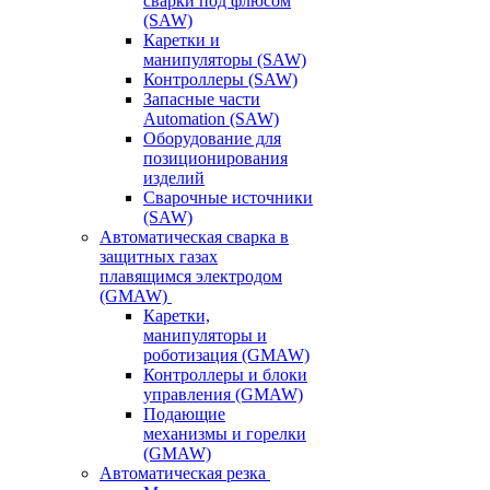
сварки под флюсом
(SAW)
Каретки и
манипуляторы (SAW)
Контроллеры (SAW)
Запасные части
Automation (SAW)
Оборудование для
позиционирования
изделий
Сварочные источники
(SAW)
Автоматическая сварка в
защитных газах
плавящимся электродом
(GMAW)
Каретки,
манипуляторы и
роботизация (GMAW)
Контроллеры и блоки
управления (GMAW)
Подающие
механизмы и горелки
(GMAW)
Автоматическая резка