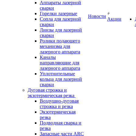
Аппараты лазерной
сварки
Горелки лазерные
Новости
Сопла для лазерной
Акции
сварки
Линзы для лазерной
сварки
Ролики подающего
механизма для
лазерного аппарата
Каналы
направляющие для
лазерного аппарата
Уплотнительные
кольца для лазерной
сварки
Дуговая строжка и
экзотермическая резка
Воздушно-дуговая
строжка и резка
Экзотермическая
резка
Подводная сварка и
резка
Запасные части ARC