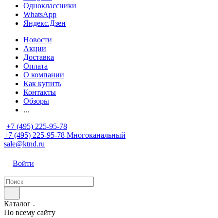
Одноклассники
WhatsApp
Яндекс.Дзен
Новости
Акции
Доставка
Оплата
О компании
Как купить
Контакты
Обзоры
...
+7 (495) 225-95-78
+7 (495) 225-95-78
Многоканальный
sale@ktnd.ru
Войти
Каталог
По всему сайту