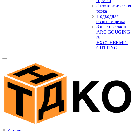
и резка
Экзотермическая
резка
Подводная
сварка и резка
Запасные части
ARC GOUGING
&
EXOTHERMIC
CUTTING
Каталог