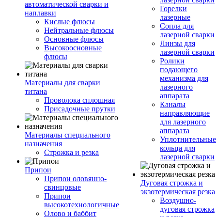
автоматической сварки и
Горелки
наплавки
лазерные
Кислые флюсы
Сопла для
Нейтральные флюсы
лазерной сварки
Основные флюсы
Линзы для
Высокоосновные
лазерной сварки
флюсы
Ролики
подающего
механизма для
Материалы для сварки
лазерного
титана
аппарата
Проволока сплошная
Каналы
Присадочные прутки
направляющие
для лазерного
аппарата
Материалы специального
Уплотнительные
назначения
кольца для
Строжка и резка
лазерной сварки
Припои
Припои оловянно-
Дуговая строжка и
свинцовые
экзотермическая резка
Припои
Воздушно-
высокотехнологичные
дуговая строжка
Олово и баббит