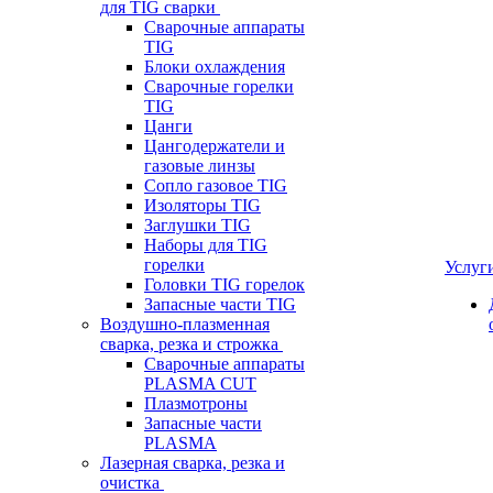
для TIG сварки
Сварочные аппараты
TIG
Блоки охлаждения
Сварочные горелки
TIG
Цанги
Цангодержатели и
газовые линзы
Сопло газовое TIG
Изоляторы TIG
Заглушки TIG
Наборы для TIG
горелки
Услуг
Головки TIG горелок
Запасные части TIG
Воздушно-плазменная
сварка, резка и строжка
Сварочные аппараты
PLASMA CUT
Плазмотроны
Запасные части
PLASMA
Лазерная сварка, резка и
очистка