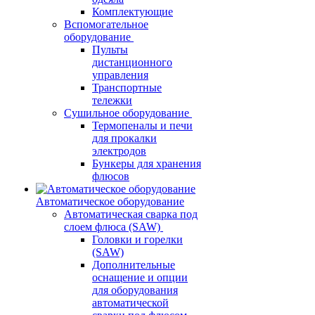
Комплектующие
Вспомогательное
оборудование
Пульты
дистанционного
управления
Транспортные
тележки
Сушильное оборудование
Термопеналы и печи
для прокалки
электродов
Бункеры для хранения
флюсов
Автоматическое оборудование
Автоматическая сварка под
слоем флюса (SAW)
Головки и горелки
(SAW)
Дополнительные
оснащение и опции
для оборудования
автоматической