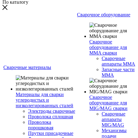
По каталогу
Сварочное оборудование
Сварочное
оборудование для
MMA сварки
Сварочные
аппараты MMA
Сварочные материалы
Запасные части
MMA
Материалы для сварки
Сварочное
углеродистых и
оборудование для
низколегированных сталей
MIG/MAG сварки
Электроды сварочные
Сварочные
Проволока сплошная
аппараты
Проволока
MIG/MAG
порошковая
Механизмы
Прутки присадочные
подачи