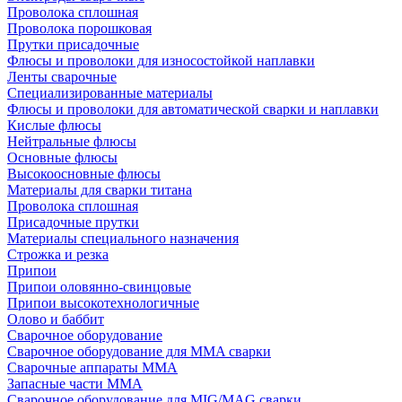
Проволока сплошная
Проволока порошковая
Прутки присадочные
Флюсы и проволоки для износостойкой наплавки
Ленты сварочные
Специализированные материалы
Флюсы и проволоки для автоматической сварки и наплавки
Кислые флюсы
Нейтральные флюсы
Основные флюсы
Высокоосновные флюсы
Материалы для сварки титана
Проволока сплошная
Присадочные прутки
Материалы специального назначения
Строжка и резка
Припои
Припои оловянно-свинцовые
Припои высокотехнологичные
Олово и баббит
Сварочное оборудование
Сварочное оборудование для MMA сварки
Сварочные аппараты MMA
Запасные части MMA
Сварочное оборудование для MIG/MAG сварки