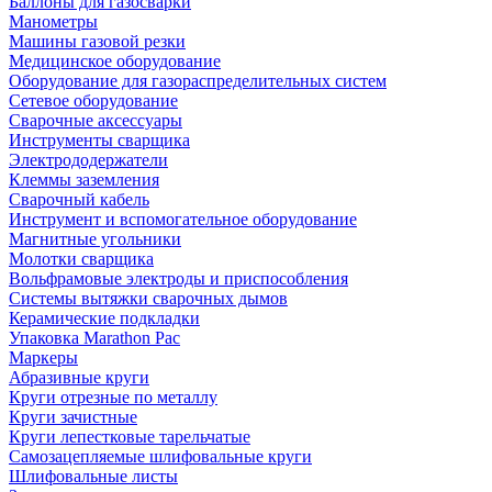
Баллоны для газосварки
Манометры
Машины газовой резки
Медицинское оборудование
Оборудование для газораспределительных систем
Сетевое оборудование
Сварочные аксессуары
Инструменты сварщика
Электрододержатели
Клеммы заземления
Сварочный кабель
Инструмент и вспомогательное оборудование
Магнитные угольники
Молотки сварщика
Вольфрамовые электроды и приспособления
Системы вытяжки сварочных дымов
Керамические подкладки
Упаковка Marathon Pac
Маркеры
Абразивные круги
Круги отрезные по металлу
Круги зачистные
Круги лепестковые тарельчатые
Самозацепляемые шлифовальные круги
Шлифовальные листы