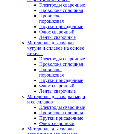
Электроды сварочные
Проволока сплошная
Проволока
порошковая
Прутки присадочные
Флюс сварочный
Ленты сварочные
Материалы для сварки
чугуна и сплавов на основе
никеля
Электроды сварочные
Проволока сплошная
Проволока
порошковая
Прутки присадочные
Флюс сварочный
Ленты сварочные
Материалы для сварки меди
и ее сплавов
Электроды сварочные
Проволока сплошная
Прутки присадочные
Флюс сварочный
Материалы для сварки