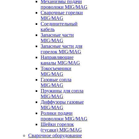
Механизмы подачи
проволоки MIG/MAG
Сварочные горелки
MIG/MAG
Соединительный
кабель
Запасные части
MIG/MAG
Запасные части для
горелок MIG/MAG
Направляющие
каналы MIG/MAG
Токосъемники
MIG/MAG
Газовые сопла
MIG/MAG
Пружины для сопла
MIG/MAG
Диффузоры газовые
MIG/MAG
Ролики подачи
проволоки MIG/MAG
Шейки горелок
(гусаки) MIG/MAG
Сварочное оборудование