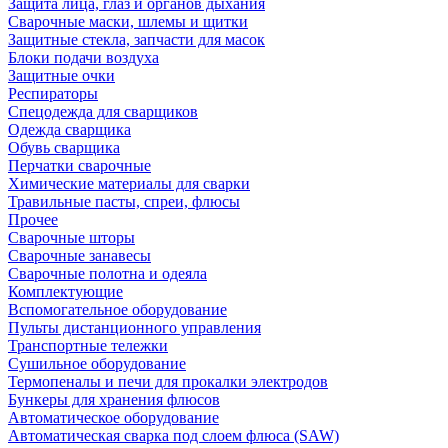
Защита лица, глаз и органов дыхания
Сварочные маски, шлемы и щитки
Защитные стекла, запчасти для масок
Блоки подачи воздуха
Защитные очки
Респираторы
Спецодежда для сварщиков
Одежда сварщика
Обувь сварщика
Перчатки сварочные
Химические материалы для сварки
Травильные пасты, спреи, флюсы
Прочее
Сварочные шторы
Сварочные занавесы
Сварочные полотна и одеяла
Комплектующие
Вспомогательное оборудование
Пульты дистанционного управления
Транспортные тележки
Сушильное оборудование
Термопеналы и печи для прокалки электродов
Бункеры для хранения флюсов
Автоматическое оборудование
Автоматическая сварка под слоем флюса (SAW)