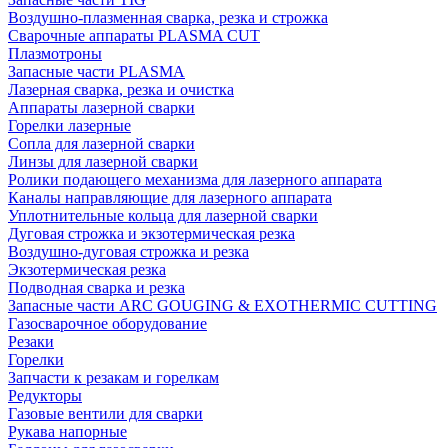
Воздушно-плазменная сварка, резка и строжка
Сварочные аппараты PLASMA CUT
Плазмотроны
Запасные части PLASMA
Лазерная сварка, резка и очистка
Аппараты лазерной сварки
Горелки лазерные
Сопла для лазерной сварки
Линзы для лазерной сварки
Ролики подающего механизма для лазерного аппарата
Каналы направляющие для лазерного аппарата
Уплотнительные кольца для лазерной сварки
Дуговая строжка и экзотермическая резка
Воздушно-дуговая строжка и резка
Экзотермическая резка
Подводная сварка и резка
Запасные части ARC GOUGING & EXOTHERMIC CUTTING
Газосварочное оборудование
Резаки
Горелки
Запчасти к резакам и горелкам
Редукторы
Газовые вентили для сварки
Рукава напорные