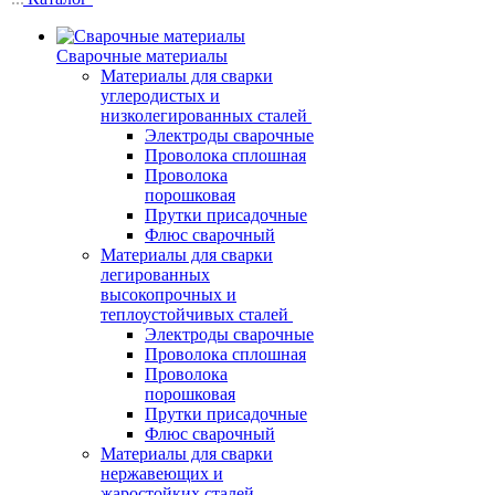
Сварочные материалы
Материалы для сварки
углеродистых и
низколегированных сталей
Электроды сварочные
Проволока сплошная
Проволока
порошковая
Прутки присадочные
Флюс сварочный
Материалы для сварки
легированных
высокопрочных и
теплоустойчивых сталей
Электроды сварочные
Проволока сплошная
Проволока
порошковая
Прутки присадочные
Флюс сварочный
Материалы для сварки
нержавеющих и
жаростойких сталей