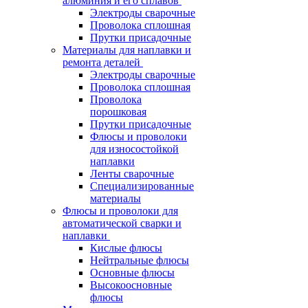
алюминия и его сплавов
Электроды сварочные
Проволока сплошная
Прутки присадочные
Материалы для наплавки и
ремонта деталей
Электроды сварочные
Проволока сплошная
Проволока
порошковая
Прутки присадочные
Флюсы и проволоки
для износостойкой
наплавки
Ленты сварочные
Специализированные
материалы
Флюсы и проволоки для
автоматической сварки и
наплавки
Кислые флюсы
Нейтральные флюсы
Основные флюсы
Высокоосновные
флюсы