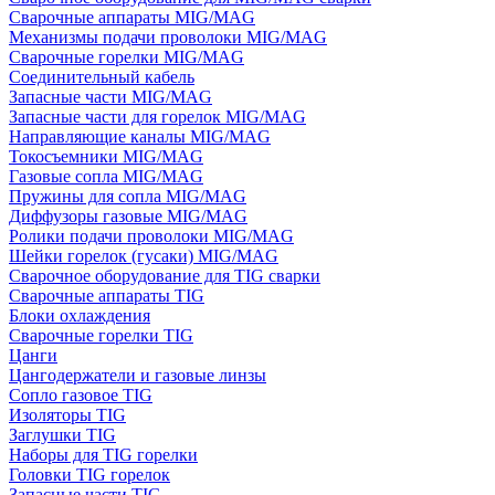
Сварочные аппараты MIG/MAG
Механизмы подачи проволоки MIG/MAG
Сварочные горелки MIG/MAG
Соединительный кабель
Запасные части MIG/MAG
Запасные части для горелок MIG/MAG
Направляющие каналы MIG/MAG
Токосъемники MIG/MAG
Газовые сопла MIG/MAG
Пружины для сопла MIG/MAG
Диффузоры газовые MIG/MAG
Ролики подачи проволоки MIG/MAG
Шейки горелок (гусаки) MIG/MAG
Сварочное оборудование для TIG сварки
Сварочные аппараты TIG
Блоки охлаждения
Сварочные горелки TIG
Цанги
Цангодержатели и газовые линзы
Сопло газовое TIG
Изоляторы TIG
Заглушки TIG
Наборы для TIG горелки
Головки TIG горелок
Запасные части TIG