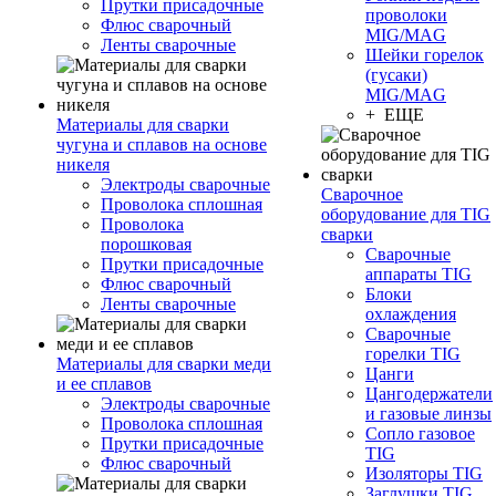
Прутки присадочные
проволоки
Флюс сварочный
MIG/MAG
Ленты сварочные
Шейки горелок
(гусаки)
MIG/MAG
+ ЕЩЕ
Материалы для сварки
чугуна и сплавов на основе
никеля
Электроды сварочные
Сварочное
Проволока сплошная
оборудование для TIG
Проволока
сварки
порошковая
Сварочные
Прутки присадочные
аппараты TIG
Флюс сварочный
Блоки
Ленты сварочные
охлаждения
Сварочные
горелки TIG
Материалы для сварки меди
Цанги
и ее сплавов
Цангодержатели
Электроды сварочные
и газовые линзы
Проволока сплошная
Сопло газовое
Прутки присадочные
TIG
Флюс сварочный
Изоляторы TIG
Заглушки TIG