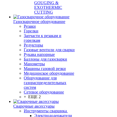
GOUGING &
EXOTHERMIC
CUTTING
Газосварочное оборудование
Резаки
Горелки
Запчасти к резакам и
горелкам
Редукторы
Газовые вентили для сварки
Рукава напорные
Баллоны для газосварки
Манометры
Машины газовой резки
Медицинское оборудование
Оборудование для
газораспределительных
систем
Сетевое оборудование
+ ЕЩЕ 2
Сварочные аксессуары
Инструменты сварщика
Электрододержатели