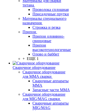
Материалы для сварки
титана
Проволока сплошная
Присадочные прутки
Материалы специального
назначения
Строжка и резка
Припои
Припои оловянно-
свинцовые
Припои
высокотехнологичные
Олово и баббит
+ ЕЩЕ 1
Сварочное оборудование
Сварочное оборудование
для MMA сварки
Сварочные аппараты
MMA
Запасные части MMA
Сварочное оборудование
для MIG/MAG сварки
Сварочные аппараты
MIG/MAG