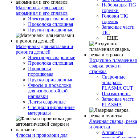
Наборы для TIG
Материалы для сварки
горелки
алюминия и его сплавов
Головки TIG
Электроды сварочные
горелок
Проволока сплошная
Запасные части
Прутки присадочные
TIG
+ ЕЩЕ
Материалы для наплавки и
ремонта деталей
Электроды сварочные
Воздушно-плазменная
Проволока сплошная
сварка, резка и
Проволока
строжка
порошковая
Сварочные
Прутки присадочные
аппараты
Флюсы и проволоки
PLASMA CUT
для износостойкой
Плазмотроны
наплавки
Запасные части
Ленты сварочные
PLASMA
Специализированные
материалы
Лазерная сварка, резка
и очистка
Аппараты
Флюсы и проволоки для
лазерной сварки