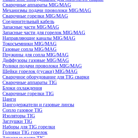
Сварочные аппараты MIG/MAG
Механизмы подачи проволоки MIG/MAG
Сварочные горелки MIG/MAG
Соединительный кабель
Запасные части MIG/MAG
Запасные части для горелок MIG/MAG
Направляющие каналы MIG/MAG
Токосъемники MIG/MAG
Газовые сопла MIG/MAG
Пружины для сопла MIG/MAG
Диффузоры газовые MIG/MAG
Ролики подачи проволоки MIG/MAG
Шейки горелок (гусаки) MIG/MAG
Сварочное оборудование для TIG сварки
Сварочные аппараты TIG
Блоки охлаждения
Сварочные горелки TIG
Цанги
Цангодержатели и газовые линзы
Сопло газовое TIG
Изоляторы TIG
Заглушки TIG
Наборы для TIG горелки
Головки TIG горелок
Запасные части TIG