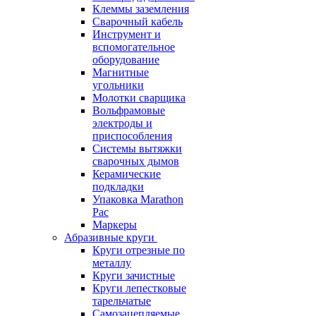
Клеммы заземления
Сварочный кабель
Инструмент и
вспомогательное
оборудование
Магнитные
угольники
Молотки сварщика
Вольфрамовые
электроды и
приспособления
Системы вытяжки
сварочных дымов
Керамические
подкладки
Упаковка Marathon
Pac
Маркеры
Абразивные круги
Круги отрезные по
металлу
Круги зачистные
Круги лепестковые
тарельчатые
Самозацепляемые