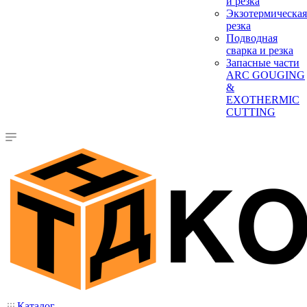
и резка
Экзотермическая
резка
Подводная
сварка и резка
Запасные части
ARC GOUGING
&
EXOTHERMIC
CUTTING
Каталог