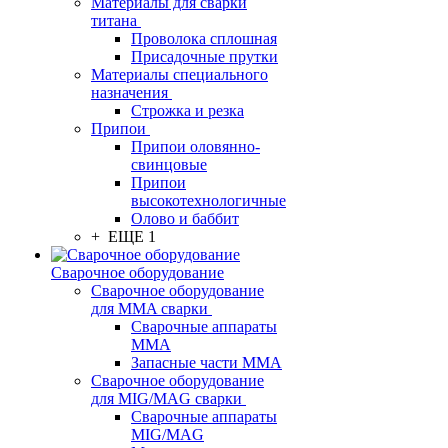
Материалы для сварки
титана
Проволока сплошная
Присадочные прутки
Материалы специального
назначения
Строжка и резка
Припои
Припои оловянно-
свинцовые
Припои
высокотехнологичные
Олово и баббит
+ ЕЩЕ 1
Сварочное оборудование
Сварочное оборудование
для MMA сварки
Сварочные аппараты
MMA
Запасные части MMA
Сварочное оборудование
для MIG/MAG сварки
Сварочные аппараты
MIG/MAG