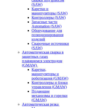
сварки под флюсом
(SAW)
Каретки и
манипуляторы (SAW)
Контроллеры (SAW)
Запасные части
Automation (SAW)
Оборудование для
позиционирования
изделий
Сварочные источники
(SAW)
Автоматическая сварка в
защитных газах
плавящимся электродом
(GMAW)
Каретки,
манипуляторы и
роботизация (GMAW)
Контроллеры и блоки
управления (GMAW)
Подающие
механизмы и горелки
(GMAW)
Автоматическая резка