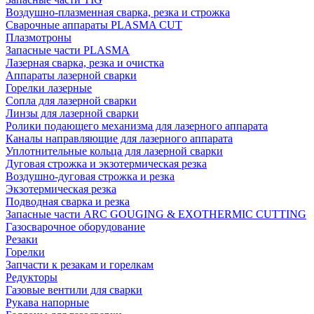
Воздушно-плазменная сварка, резка и строжка
Сварочные аппараты PLASMA CUT
Плазмотроны
Запасные части PLASMA
Лазерная сварка, резка и очистка
Аппараты лазерной сварки
Горелки лазерные
Сопла для лазерной сварки
Линзы для лазерной сварки
Ролики подающего механизма для лазерного аппарата
Каналы направляющие для лазерного аппарата
Уплотнительные кольца для лазерной сварки
Дуговая строжка и экзотермическая резка
Воздушно-дуговая строжка и резка
Экзотермическая резка
Подводная сварка и резка
Запасные части ARC GOUGING & EXOTHERMIC CUTTING
Газосварочное оборудование
Резаки
Горелки
Запчасти к резакам и горелкам
Редукторы
Газовые вентили для сварки
Рукава напорные