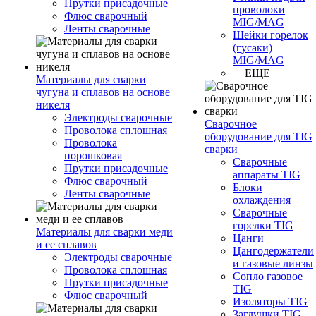
Прутки присадочные
проволоки
Флюс сварочный
MIG/MAG
Ленты сварочные
Шейки горелок
(гусаки)
MIG/MAG
+ ЕЩЕ
Материалы для сварки
чугуна и сплавов на основе
никеля
Электроды сварочные
Сварочное
Проволока сплошная
оборудование для TIG
Проволока
сварки
порошковая
Сварочные
Прутки присадочные
аппараты TIG
Флюс сварочный
Блоки
Ленты сварочные
охлаждения
Сварочные
горелки TIG
Материалы для сварки меди
Цанги
и ее сплавов
Цангодержатели
Электроды сварочные
и газовые линзы
Проволока сплошная
Сопло газовое
Прутки присадочные
TIG
Флюс сварочный
Изоляторы TIG
Заглушки TIG