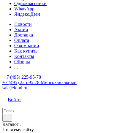
Одноклассники
WhatsApp
Яндекс.Дзен
Новости
Акции
Доставка
Оплата
О компании
Как купить
Контакты
Обзоры
...
+7 (495) 225-95-78
+7 (495) 225-95-78
Многоканальный
sale@ktnd.ru
Войти
Каталог
По всему сайту