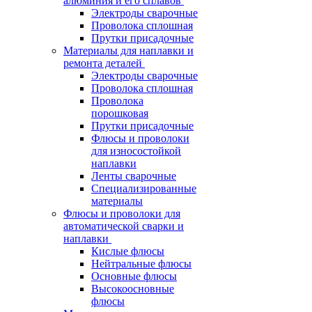
алюминия и его сплавов
Электроды сварочные
Проволока сплошная
Прутки присадочные
Материалы для наплавки и
ремонта деталей
Электроды сварочные
Проволока сплошная
Проволока
порошковая
Прутки присадочные
Флюсы и проволоки
для износостойкой
наплавки
Ленты сварочные
Специализированные
материалы
Флюсы и проволоки для
автоматической сварки и
наплавки
Кислые флюсы
Нейтральные флюсы
Основные флюсы
Высокоосновные
флюсы