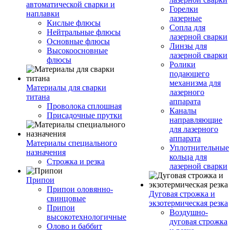
автоматической сварки и
Горелки
наплавки
лазерные
Кислые флюсы
Сопла для
Нейтральные флюсы
лазерной сварки
Основные флюсы
Линзы для
Высокоосновные
лазерной сварки
флюсы
Ролики
подающего
механизма для
Материалы для сварки
лазерного
титана
аппарата
Проволока сплошная
Каналы
Присадочные прутки
направляющие
для лазерного
аппарата
Материалы специального
Уплотнительные
назначения
кольца для
Строжка и резка
лазерной сварки
Припои
Припои оловянно-
Дуговая строжка и
свинцовые
экзотермическая резка
Припои
Воздушно-
высокотехнологичные
дуговая строжка
Олово и баббит