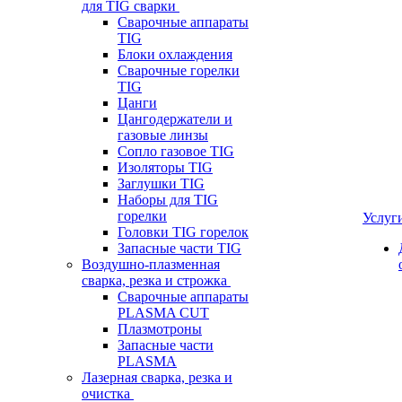
для TIG сварки
Сварочные аппараты
TIG
Блоки охлаждения
Сварочные горелки
TIG
Цанги
Цангодержатели и
газовые линзы
Сопло газовое TIG
Изоляторы TIG
Заглушки TIG
Наборы для TIG
горелки
Услуг
Головки TIG горелок
Запасные части TIG
Воздушно-плазменная
сварка, резка и строжка
Сварочные аппараты
PLASMA CUT
Плазмотроны
Запасные части
PLASMA
Лазерная сварка, резка и
очистка