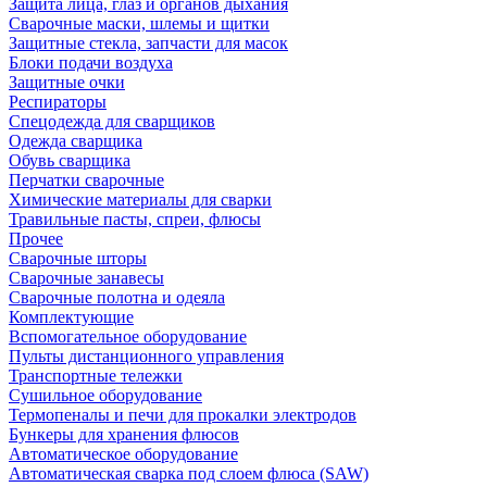
Защита лица, глаз и органов дыхания
Сварочные маски, шлемы и щитки
Защитные стекла, запчасти для масок
Блоки подачи воздуха
Защитные очки
Респираторы
Спецодежда для сварщиков
Одежда сварщика
Обувь сварщика
Перчатки сварочные
Химические материалы для сварки
Травильные пасты, спреи, флюсы
Прочее
Сварочные шторы
Сварочные занавесы
Сварочные полотна и одеяла
Комплектующие
Вспомогательное оборудование
Пульты дистанционного управления
Транспортные тележки
Сушильное оборудование
Термопеналы и печи для прокалки электродов
Бункеры для хранения флюсов
Автоматическое оборудование
Автоматическая сварка под слоем флюса (SAW)