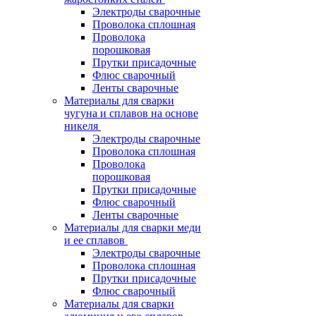
Электроды сварочные
Проволока сплошная
Проволока
порошковая
Прутки присадочные
Флюс сварочный
Ленты сварочные
Материалы для сварки
чугуна и сплавов на основе
никеля
Электроды сварочные
Проволока сплошная
Проволока
порошковая
Прутки присадочные
Флюс сварочный
Ленты сварочные
Материалы для сварки меди
и ее сплавов
Электроды сварочные
Проволока сплошная
Прутки присадочные
Флюс сварочный
Материалы для сварки