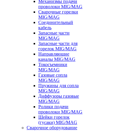
Механизмы подачи
проволоки MIG/MAG
Сварочные горелки
MIG/MAG
Соединительный
кабель
Запасные части
MIG/MAG
Запасные части для
горелок MIG/MAG
Направляющие
каналы MIG/MAG
Токосъемники
MIG/MAG
Газовые сопла
MIG/MAG
Пружины для сопла
MIG/MAG
Диффузоры газовые
MIG/MAG
Ролики подачи
проволоки MIG/MAG
Шейки горелок
(гусаки) MIG/MAG
Сварочное оборудование