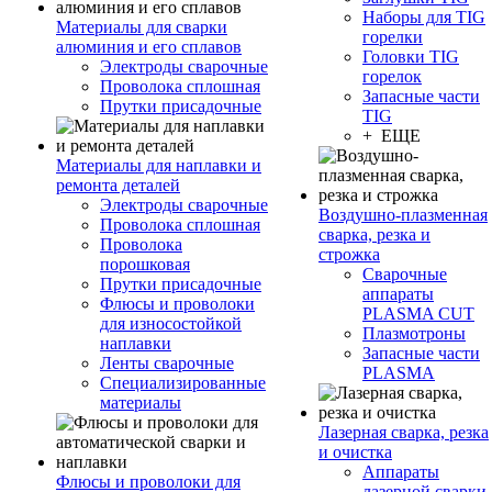
Наборы для TIG
Материалы для сварки
горелки
алюминия и его сплавов
Головки TIG
Электроды сварочные
горелок
Проволока сплошная
Запасные части
Прутки присадочные
TIG
+ ЕЩЕ
Материалы для наплавки и
ремонта деталей
Электроды сварочные
Воздушно-плазменная
Проволока сплошная
сварка, резка и
Проволока
строжка
порошковая
Сварочные
Прутки присадочные
аппараты
Флюсы и проволоки
PLASMA CUT
для износостойкой
Плазмотроны
наплавки
Запасные части
Ленты сварочные
PLASMA
Специализированные
материалы
Лазерная сварка, резка
и очистка
Аппараты
Флюсы и проволоки для
лазерной сварки