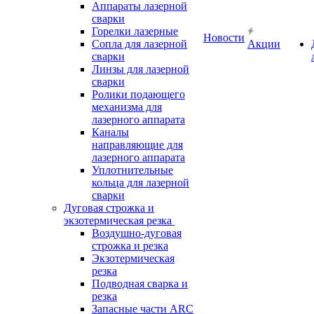
Аппараты лазерной
сварки
Горелки лазерные
Новости
Сопла для лазерной
Акции
сварки
Линзы для лазерной
сварки
Ролики подающего
механизма для
лазерного аппарата
Каналы
направляющие для
лазерного аппарата
Уплотнительные
кольца для лазерной
сварки
Дуговая строжка и
экзотермическая резка
Воздушно-дуговая
строжка и резка
Экзотермическая
резка
Подводная сварка и
резка
Запасные части ARC