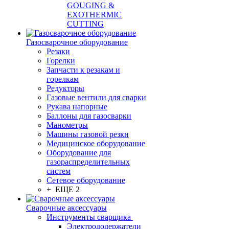
GOUGING &
EXOTHERMIC
CUTTING
Газосварочное оборудование
Резаки
Горелки
Запчасти к резакам и
горелкам
Редукторы
Газовые вентили для сварки
Рукава напорные
Баллоны для газосварки
Манометры
Машины газовой резки
Медицинское оборудование
Оборудование для
газораспределительных
систем
Сетевое оборудование
+ ЕЩЕ 2
Сварочные аксессуары
Инструменты сварщика
Электрододержатели