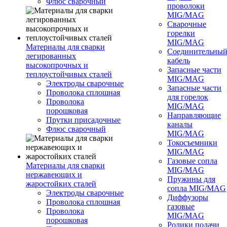
Флюс сварочный
проволоки
MIG/MAG
Сварочные
горелки
MIG/MAG
Материалы для сварки
Соединительны
легированных
кабель
высокопрочных и
Запасные части
теплоустойчивых сталей
MIG/MAG
Электроды сварочные
Запасные части
Проволока сплошная
для горелок
Проволока
MIG/MAG
порошковая
Направляющие
Прутки присадочные
каналы
Флюс сварочный
MIG/MAG
Токосъемники
MIG/MAG
Газовые сопла
Материалы для сварки
MIG/MAG
нержавеющих и
Пружины для
жаростойких сталей
сопла MIG/MAG
Электроды сварочные
Диффузоры
Проволока сплошная
газовые
Проволока
MIG/MAG
порошковая
Ролики подачи