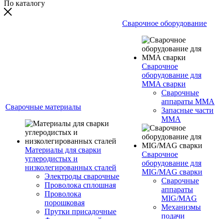
По каталогу
Сварочное оборудование
Сварочное
оборудование для
MMA сварки
Сварочные
аппараты MMA
Сварочные материалы
Запасные части
MMA
Материалы для сварки
Сварочное
углеродистых и
оборудование для
низколегированных сталей
MIG/MAG сварки
Электроды сварочные
Сварочные
Проволока сплошная
аппараты
Проволока
MIG/MAG
порошковая
Механизмы
Прутки присадочные
подачи