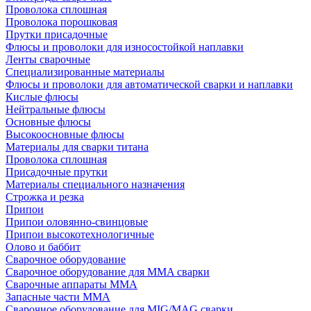
Проволока сплошная
Проволока порошковая
Прутки присадочные
Флюсы и проволоки для износостойкой наплавки
Ленты сварочные
Специализированные материалы
Флюсы и проволоки для автоматической сварки и наплавки
Кислые флюсы
Нейтральные флюсы
Основные флюсы
Высокоосновные флюсы
Материалы для сварки титана
Проволока сплошная
Присадочные прутки
Материалы специального назначения
Строжка и резка
Припои
Припои оловянно-свинцовые
Припои высокотехнологичные
Олово и баббит
Сварочное оборудование
Сварочное оборудование для MMA сварки
Сварочные аппараты MMA
Запасные части MMA
Сварочное оборудование для MIG/MAG сварки