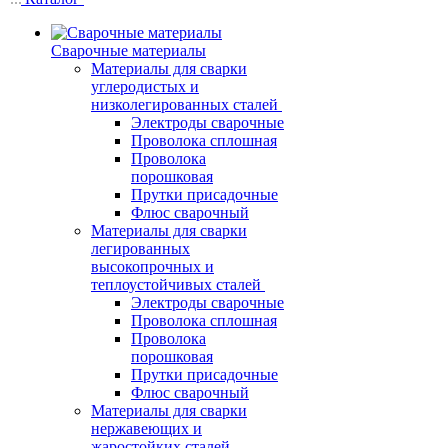
Сварочные материалы
Материалы для сварки
углеродистых и
низколегированных сталей
Электроды сварочные
Проволока сплошная
Проволока
порошковая
Прутки присадочные
Флюс сварочный
Материалы для сварки
легированных
высокопрочных и
теплоустойчивых сталей
Электроды сварочные
Проволока сплошная
Проволока
порошковая
Прутки присадочные
Флюс сварочный
Материалы для сварки
нержавеющих и
жаростойких сталей