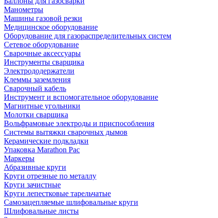
Баллоны для газосварки
Манометры
Машины газовой резки
Медицинское оборудование
Оборудование для газораспределительных систем
Сетевое оборудование
Сварочные аксессуары
Инструменты сварщика
Электрододержатели
Клеммы заземления
Сварочный кабель
Инструмент и вспомогательное оборудование
Магнитные угольники
Молотки сварщика
Вольфрамовые электроды и приспособления
Системы вытяжки сварочных дымов
Керамические подкладки
Упаковка Marathon Pac
Маркеры
Абразивные круги
Круги отрезные по металлу
Круги зачистные
Круги лепестковые тарельчатые
Самозацепляемые шлифовальные круги
Шлифовальные листы