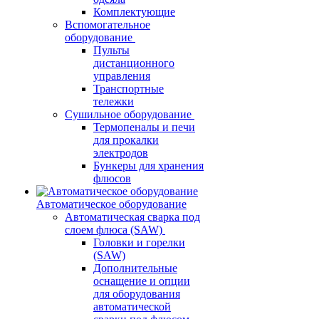
Комплектующие
Вспомогательное
оборудование
Пульты
дистанционного
управления
Транспортные
тележки
Сушильное оборудование
Термопеналы и печи
для прокалки
электродов
Бункеры для хранения
флюсов
Автоматическое оборудование
Автоматическая сварка под
слоем флюса (SAW)
Головки и горелки
(SAW)
Дополнительные
оснащение и опции
для оборудования
автоматической