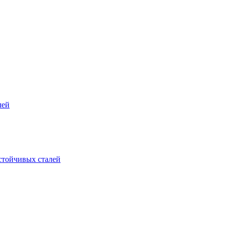
лей
стойчивых сталей