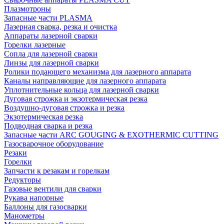
Плазмотроны
Запасные части PLASMA
Лазерная сварка, резка и очистка
Аппараты лазерной сварки
Горелки лазерные
Сопла для лазерной сварки
Линзы для лазерной сварки
Ролики подающего механизма для лазерного аппарата
Каналы направляющие для лазерного аппарата
Уплотнительные кольца для лазерной сварки
Дуговая строжка и экзотермическая резка
Воздушно-дуговая строжка и резка
Экзотермическая резка
Подводная сварка и резка
Запасные части ARC GOUGING & EXOTHERMIC CUTTING
Газосварочное оборудование
Резаки
Горелки
Запчасти к резакам и горелкам
Редукторы
Газовые вентили для сварки
Рукава напорные
Баллоны для газосварки
Манометры