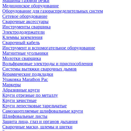
Машины газовой резки
Медицинское оборудование
Оборудование для газораспределительных систем
Сетевое оборудование
Сварочные аксессуары
Инструменты сварщика
Электрододержатели
Клеммы заземления
Сварочный кабель
Инструмент и вспомогательное оборудование
Магнитные угольники
Молотки сварщика
Вольфрамовые электроды и приспособления
Системы вытяжки сварочных дымов
Керамические подкладки
Упаковка Marathon Pac
Маркеры
Абразивные круги
Круги отрезные по металлу
Круги зачистные
Круги лепестковые тарельчатые
Самозацепляемые шлифовальные круги
Шлифовальные листы
Защита лица, глаз и органов дыхания
Сварочные маски, шлемы и щитки