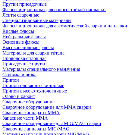
Прутки присадочные
Флюсы и проволоки для износостойкой наплавки
Ленты сварочные
Специализированные материалы
Флюсы и проволоки для автоматической сварки и наплавки
Кислые флюсы
Нейтральные флюсы
Основные флюсы
Высокоосновные флюсы
Материалы для сварки титана
Проволока сплошная
Присадочные прутки
Материалы специального назначения
Строжка и резка
Припои
Припои оловянно-свинцовые
Припои высокотехнологичные
Олово и баббит
Сварочное оборудование
Сварочное оборудование для MMA сварки
Сварочные аппараты MMA
Запасные части MMA
Сварочное оборудование для MIG/MAG сварки
Сварочные аппараты MIG/MAG
Механизмы подачи проволоки MIG/MAG