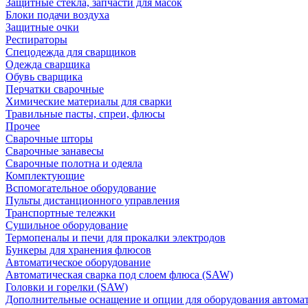
Защитные стекла, запчасти для масок
Блоки подачи воздуха
Защитные очки
Респираторы
Спецодежда для сварщиков
Одежда сварщика
Обувь сварщика
Перчатки сварочные
Химические материалы для сварки
Травильные пасты, спреи, флюсы
Прочее
Сварочные шторы
Сварочные занавесы
Сварочные полотна и одеяла
Комплектующие
Вспомогательное оборудование
Пульты дистанционного управления
Транспортные тележки
Сушильное оборудование
Термопеналы и печи для прокалки электродов
Бункеры для хранения флюсов
Автоматическое оборудование
Автоматическая сварка под слоем флюса (SAW)
Головки и горелки (SAW)
Дополнительные оснащение и опции для оборудования автома