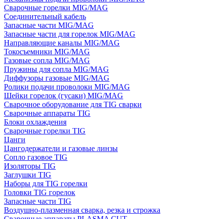
Сварочные горелки MIG/MAG
Соединительный кабель
Запасные части MIG/MAG
Запасные части для горелок MIG/MAG
Направляющие каналы MIG/MAG
Токосъемники MIG/MAG
Газовые сопла MIG/MAG
Пружины для сопла MIG/MAG
Диффузоры газовые MIG/MAG
Ролики подачи проволоки MIG/MAG
Шейки горелок (гусаки) MIG/MAG
Сварочное оборудование для TIG сварки
Сварочные аппараты TIG
Блоки охлаждения
Сварочные горелки TIG
Цанги
Цангодержатели и газовые линзы
Сопло газовое TIG
Изоляторы TIG
Заглушки TIG
Наборы для TIG горелки
Головки TIG горелок
Запасные части TIG
Воздушно-плазменная сварка, резка и строжка
Сварочные аппараты PLASMA CUT