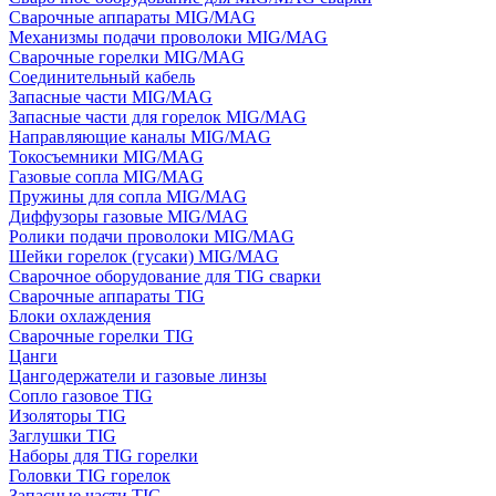
Сварочные аппараты MIG/MAG
Механизмы подачи проволоки MIG/MAG
Сварочные горелки MIG/MAG
Соединительный кабель
Запасные части MIG/MAG
Запасные части для горелок MIG/MAG
Направляющие каналы MIG/MAG
Токосъемники MIG/MAG
Газовые сопла MIG/MAG
Пружины для сопла MIG/MAG
Диффузоры газовые MIG/MAG
Ролики подачи проволоки MIG/MAG
Шейки горелок (гусаки) MIG/MAG
Сварочное оборудование для TIG сварки
Сварочные аппараты TIG
Блоки охлаждения
Сварочные горелки TIG
Цанги
Цангодержатели и газовые линзы
Сопло газовое TIG
Изоляторы TIG
Заглушки TIG
Наборы для TIG горелки
Головки TIG горелок
Запасные части TIG