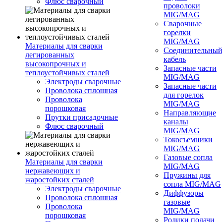
Флюс сварочный
проволоки
MIG/MAG
Сварочные
горелки
MIG/MAG
Материалы для сварки
Соединительны
легированных
кабель
высокопрочных и
Запасные части
теплоустойчивых сталей
MIG/MAG
Электроды сварочные
Запасные части
Проволока сплошная
для горелок
Проволока
MIG/MAG
порошковая
Направляющие
Прутки присадочные
каналы
Флюс сварочный
MIG/MAG
Токосъемники
MIG/MAG
Газовые сопла
Материалы для сварки
MIG/MAG
нержавеющих и
Пружины для
жаростойких сталей
сопла MIG/MAG
Электроды сварочные
Диффузоры
Проволока сплошная
газовые
Проволока
MIG/MAG
порошковая
Ролики подачи