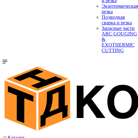
и резка
Экзотермическая
резка
Подводная
сварка и резка
Запасные части
ARC GOUGING
&
EXOTHERMIC
CUTTING
Каталог