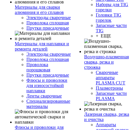
Наборы для TIG
Материалы для сварки
горелки
алюминия и его сплавов
Головки TIG
Электроды сварочные
горелок
Проволока сплошная
Запасные части
Прутки присадочные
TIG
+ ЕЩЕ
Материалы для наплавки и
ремонта деталей
Электроды сварочные
Воздушно-плазменная
Проволока сплошная
сварка, резка и
Проволока
строжка
порошковая
Сварочные
Прутки присадочные
аппараты
Флюсы и проволоки
PLASMA CUT
для износостойкой
Плазмотроны
наплавки
Запасные части
Ленты сварочные
PLASMA
Специализированные
материалы
Лазерная сварка, резка
и очистка
Аппараты
Флюсы и проволоки для
лазерной сварки