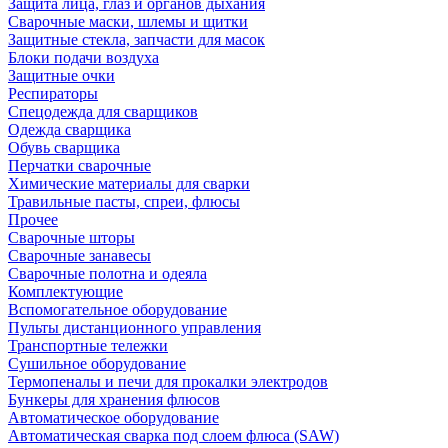
Защита лица, глаз и органов дыхания
Сварочные маски, шлемы и щитки
Защитные стекла, запчасти для масок
Блоки подачи воздуха
Защитные очки
Респираторы
Спецодежда для сварщиков
Одежда сварщика
Обувь сварщика
Перчатки сварочные
Химические материалы для сварки
Травильные пасты, спреи, флюсы
Прочее
Сварочные шторы
Сварочные занавесы
Сварочные полотна и одеяла
Комплектующие
Вспомогательное оборудование
Пульты дистанционного управления
Транспортные тележки
Сушильное оборудование
Термопеналы и печи для прокалки электродов
Бункеры для хранения флюсов
Автоматическое оборудование
Автоматическая сварка под слоем флюса (SAW)