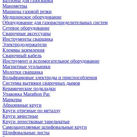
Баллоны для газосварки
Манометры
Машины газовой резки
Медицинское оборудование
Оборудование для газораспределительных систем
Сетевое оборудование
Сварочные аксессуары
Инструменты сварщика
Электрододержатели
Клеммы заземления
Сварочный кабель
Инструмент и вспомогательное оборудование
Магнитные угольники
Молотки сварщика
Вольфрамовые электроды и приспособления
Системы вытяжки сварочных дымов
Керамические подкладки
Упаковка Marathon Pac
Маркеры
Абразивные круги
Круги отрезные по металлу
Круги зачистные
Круги лепестковые тарельчатые
Самозацепляемые шлифовальные круги
Шлифовальные листы