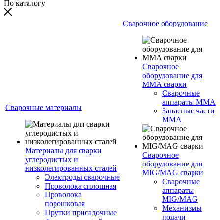
По каталогу
Сварочное оборудование
Сварочное
оборудование для
MMA сварки
Сварочные
аппараты MMA
Сварочные материалы
Запасные части
MMA
Материалы для сварки
Сварочное
углеродистых и
оборудование для
низколегированных сталей
MIG/MAG сварки
Электроды сварочные
Сварочные
Проволока сплошная
аппараты
Проволока
MIG/MAG
порошковая
Механизмы
Прутки присадочные
подачи