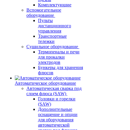
Комплектующие
Вспомогательное
оборудование
Пульты
дистанционного
управления
Транспортные
тележки
Сушильное оборудование
Термопеналы и печи
для прокалки
электродов
Бункеры для хранения
флюсов
Автоматическое оборудование
Автоматическая сварка под
слоем флюса (SAW)
Головки и горелки
(SAW)
Дополнительные
оснащение и опции
для оборудования
автоматической