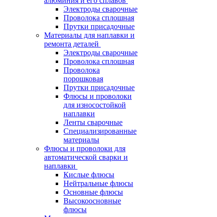
алюминия и его сплавов
Электроды сварочные
Проволока сплошная
Прутки присадочные
Материалы для наплавки и
ремонта деталей
Электроды сварочные
Проволока сплошная
Проволока
порошковая
Прутки присадочные
Флюсы и проволоки
для износостойкой
наплавки
Ленты сварочные
Специализированные
материалы
Флюсы и проволоки для
автоматической сварки и
наплавки
Кислые флюсы
Нейтральные флюсы
Основные флюсы
Высокоосновные
флюсы