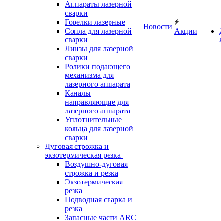
Аппараты лазерной
сварки
Горелки лазерные
Новости
Сопла для лазерной
Акции
сварки
Линзы для лазерной
сварки
Ролики подающего
механизма для
лазерного аппарата
Каналы
направляющие для
лазерного аппарата
Уплотнительные
кольца для лазерной
сварки
Дуговая строжка и
экзотермическая резка
Воздушно-дуговая
строжка и резка
Экзотермическая
резка
Подводная сварка и
резка
Запасные части ARC