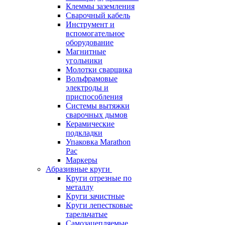
Клеммы заземления
Сварочный кабель
Инструмент и
вспомогательное
оборудование
Магнитные
угольники
Молотки сварщика
Вольфрамовые
электроды и
приспособления
Системы вытяжки
сварочных дымов
Керамические
подкладки
Упаковка Marathon
Pac
Маркеры
Абразивные круги
Круги отрезные по
металлу
Круги зачистные
Круги лепестковые
тарельчатые
Самозацепляемые