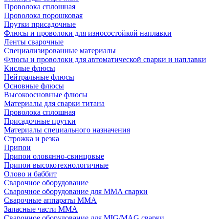
Проволока сплошная
Проволока порошковая
Прутки присадочные
Флюсы и проволоки для износостойкой наплавки
Ленты сварочные
Специализированные материалы
Флюсы и проволоки для автоматической сварки и наплавки
Кислые флюсы
Нейтральные флюсы
Основные флюсы
Высокоосновные флюсы
Материалы для сварки титана
Проволока сплошная
Присадочные прутки
Материалы специального назначения
Строжка и резка
Припои
Припои оловянно-свинцовые
Припои высокотехнологичные
Олово и баббит
Сварочное оборудование
Сварочное оборудование для MMA сварки
Сварочные аппараты MMA
Запасные части MMA
Сварочное оборудование для MIG/MAG сварки