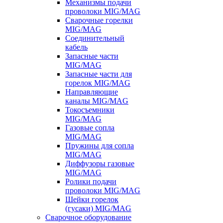
Механизмы подачи
проволоки MIG/MAG
Сварочные горелки
MIG/MAG
Соединительный
кабель
Запасные части
MIG/MAG
Запасные части для
горелок MIG/MAG
Направляющие
каналы MIG/MAG
Токосъемники
MIG/MAG
Газовые сопла
MIG/MAG
Пружины для сопла
MIG/MAG
Диффузоры газовые
MIG/MAG
Ролики подачи
проволоки MIG/MAG
Шейки горелок
(гусаки) MIG/MAG
Сварочное оборудование