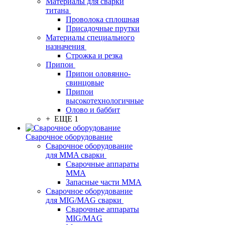
Материалы для сварки
титана
Проволока сплошная
Присадочные прутки
Материалы специального
назначения
Строжка и резка
Припои
Припои оловянно-
свинцовые
Припои
высокотехнологичные
Олово и баббит
+ ЕЩЕ 1
Сварочное оборудование
Сварочное оборудование
для MMA сварки
Сварочные аппараты
MMA
Запасные части MMA
Сварочное оборудование
для MIG/MAG сварки
Сварочные аппараты
MIG/MAG