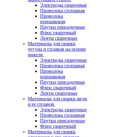
Электроды сварочные
Проволока сплошная
Проволока
порошковая
Прутки присадочные
Флюс сварочный
Ленты сварочные
Материалы для сварки
чугуна и сплавов на основе
никеля
Электроды сварочные
Проволока сплошная
Проволока
порошковая
Прутки присадочные
Флюс сварочный
Ленты сварочные
Материалы для сварки меди
и ее сплавов
Электроды сварочные
Проволока сплошная
Прутки присадочные
Флюс сварочный
Материалы для сварки