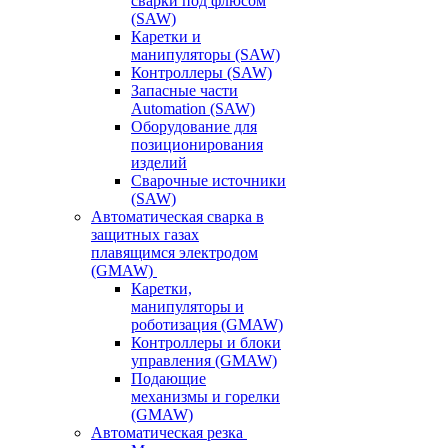
сварки под флюсом
(SAW)
Каретки и
манипуляторы (SAW)
Контроллеры (SAW)
Запасные части
Automation (SAW)
Оборудование для
позиционирования
изделий
Сварочные источники
(SAW)
Автоматическая сварка в
защитных газах
плавящимся электродом
(GMAW)
Каретки,
манипуляторы и
роботизация (GMAW)
Контроллеры и блоки
управления (GMAW)
Подающие
механизмы и горелки
(GMAW)
Автоматическая резка