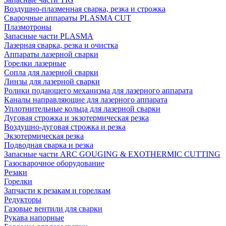
Воздушно-плазменная сварка, резка и строжка
Сварочные аппараты PLASMA CUT
Плазмотроны
Запасные части PLASMA
Лазерная сварка, резка и очистка
Аппараты лазерной сварки
Горелки лазерные
Сопла для лазерной сварки
Линзы для лазерной сварки
Ролики подающего механизма для лазерного аппарата
Каналы направляющие для лазерного аппарата
Уплотнительные кольца для лазерной сварки
Дуговая строжка и экзотермическая резка
Воздушно-дуговая строжка и резка
Экзотермическая резка
Подводная сварка и резка
Запасные части ARC GOUGING & EXOTHERMIC CUTTING
Газосварочное оборудование
Резаки
Горелки
Запчасти к резакам и горелкам
Редукторы
Газовые вентили для сварки
Рукава напорные