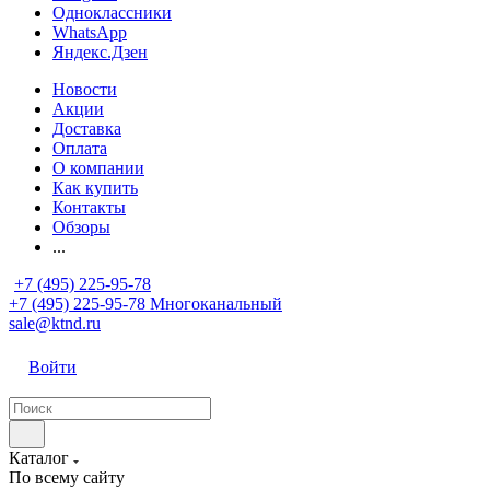
Одноклассники
WhatsApp
Яндекс.Дзен
Новости
Акции
Доставка
Оплата
О компании
Как купить
Контакты
Обзоры
...
+7 (495) 225-95-78
+7 (495) 225-95-78
Многоканальный
sale@ktnd.ru
Войти
Каталог
По всему сайту