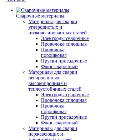
Сварочные материалы
Материалы для сварки
углеродистых и
низколегированных сталей
Электроды сварочные
Проволока сплошная
Проволока
порошковая
Прутки присадочные
Флюс сварочный
Материалы для сварки
легированных
высокопрочных и
теплоустойчивых сталей
Электроды сварочные
Проволока сплошная
Проволока
порошковая
Прутки присадочные
Флюс сварочный
Материалы для сварки
нержавеющих и
жаростойких сталей