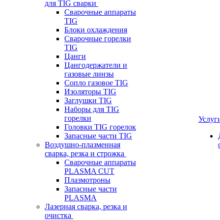
для TIG сварки
Сварочные аппараты
TIG
Блоки охлаждения
Сварочные горелки
TIG
Цанги
Цангодержатели и
газовые линзы
Сопло газовое TIG
Изоляторы TIG
Заглушки TIG
Наборы для TIG
горелки
Услуг
Головки TIG горелок
Запасные части TIG
Воздушно-плазменная
сварка, резка и строжка
Сварочные аппараты
PLASMA CUT
Плазмотроны
Запасные части
PLASMA
Лазерная сварка, резка и
очистка