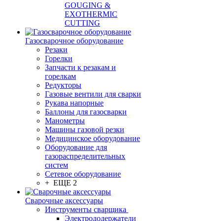
GOUGING &
EXOTHERMIC
CUTTING
Газосварочное оборудование
Резаки
Горелки
Запчасти к резакам и
горелкам
Редукторы
Газовые вентили для сварки
Рукава напорные
Баллоны для газосварки
Манометры
Машины газовой резки
Медицинское оборудование
Оборудование для
газораспределительных
систем
Сетевое оборудование
+ ЕЩЕ 2
Сварочные аксессуары
Инструменты сварщика
Электрододержатели