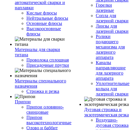
автоматической сварки и
Горелки
наплавки
лазерные
Кислые флюсы
Сопла для
Нейтральные флюсы
лазерной сварки
Основные флюсы
Линзы для
Высокоосновные
лазерной сварки
флюсы
Ролики
подающего
механизма для
Материалы для сварки
лазерного
титана
аппарата
Проволока сплошная
Каналы
Присадочные прутки
направляющие
для лазерного
аппарата
Материалы специального
Уплотнительные
назначения
кольца для
Строжка и резка
лазерной сварки
Припои
Припои оловянно-
Дуговая строжка и
свинцовые
экзотермическая резка
Припои
Воздушно-
высокотехнологичные
дуговая строжка
Олово и баббит